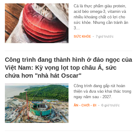
Cá là thực phẩm giàu protein,
acid béo omega-3, vitamin và
nhiều khoáng chất có lợi cho
sức khỏe. Nhưng cần tránh ăn
3…
SỨC KHỎE
-
7 giờ trước
Công trình đang thành hình ở đảo ngọc của
Việt Nam: Kỳ vọng lọt top châu Á, sức
chứa hơn "nhà hát Oscar"
Công trình đang gấp rút hoàn
thiện và đưa vào khai thác trong
ngay năm sau - 2027.
ĂN - CHƠI - ĐI
-
6 giờ trước