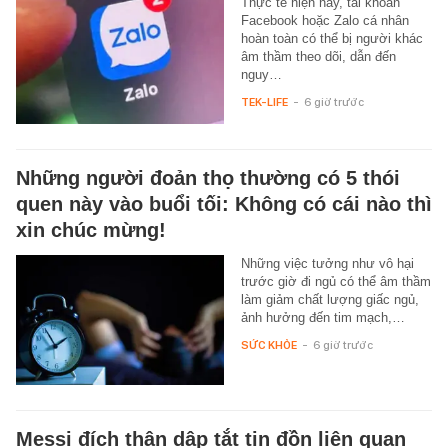
Thực tế hiện nay, tài khoản
Facebook hoặc Zalo cá nhân
hoàn toàn có thể bị người khác
âm thầm theo dõi, dẫn đến
nguy…
TEK-LIFE
-
6 giờ trước
Những người đoản thọ thường có 5 thói
quen này vào buổi tối: Không có cái nào thì
xin chúc mừng!
Những việc tưởng như vô hại
trước giờ đi ngủ có thể âm thầm
làm giảm chất lượng giấc ngủ,
ảnh hưởng đến tim mạch,…
SỨC KHỎE
-
6 giờ trước
Messi đích thân dập tắt tin đồn liên quan