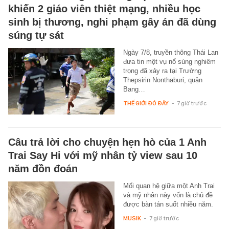
khiến 2 giáo viên thiệt mạng, nhiều học
sinh bị thương, nghi phạm gây án đã dùng
súng tự sát
Ngày 7/8, truyền thông Thái Lan
đưa tin một vụ nổ súng nghiêm
trọng đã xảy ra tại Trường
Thepsirin Nonthaburi, quận
Bang…
THẾ GIỚI ĐÓ ĐÂY
-
7 giờ trước
Câu trả lời cho chuyện hẹn hò của 1 Anh
Trai Say Hi với mỹ nhân tỷ view sau 10
năm đồn đoán
Mối quan hệ giữa một Anh Trai
và mỹ nhân này vốn là chủ đề
được bàn tán suốt nhiều năm.
MUSIK
-
7 giờ trước