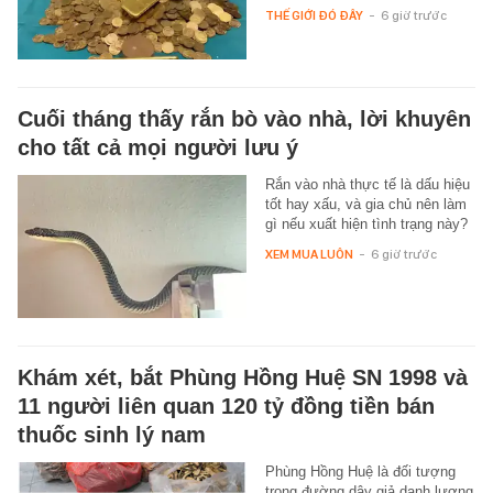
THẾ GIỚI ĐÓ ĐÂY
-
6 giờ trước
Cuối tháng thấy rắn bò vào nhà, lời khuyên
cho tất cả mọi người lưu ý
Rắn vào nhà thực tế là dấu hiệu
tốt hay xấu, và gia chủ nên làm
gì nếu xuất hiện tình trạng này?
XEM MUA LUÔN
-
6 giờ trước
Khám xét, bắt Phùng Hồng Huệ SN 1998 và
11 người liên quan 120 tỷ đồng tiền bán
thuốc sinh lý nam
Phùng Hồng Huệ là đối tượng
trong đường dây giả danh lương