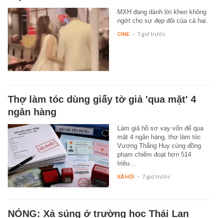
MXH đang dành lời khen không
ngớt cho sự đẹp đôi của cả hai.
CINE
-
7 giờ trước
Thợ làm tóc dùng giấy tờ giả 'qua mặt' 4
ngân hàng
Làm giả hồ sơ vay vốn để qua
mặt 4 ngân hàng, thợ làm tóc
Vương Thắng Huy cùng đồng
phạm chiếm đoạt hơn 514
triệu…
XÃ HỘI
-
7 giờ trước
NÓNG: Xả súng ở trường học Thái Lan