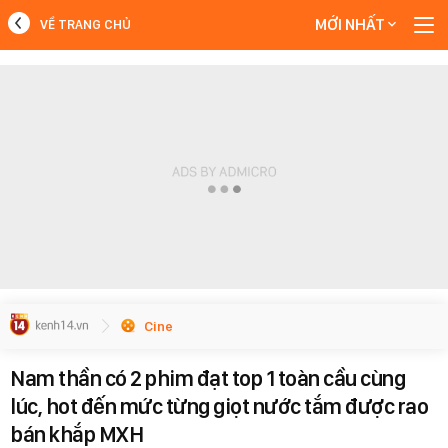
MỚI NHẤT
VỀ TRANG CHỦ
MỚI NHẤT
Xem thêm
Cine
Nam thần có 2 phim đạt top 1 toàn cầu cùng
lúc, hot đến mức từng giọt nước tắm được rao
bán khắp MXH