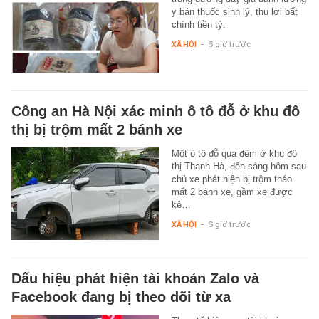
y bán thuốc sinh lý, thu lợi bất
chính tiền tỷ.
XÃ HỘI
-
6 giờ trước
Công an Hà Nội xác minh ô tô đỗ ở khu đô
thị bị trộm mất 2 bánh xe
Một ô tô đỗ qua đêm ở khu đô
thị Thanh Hà, đến sáng hôm sau
chủ xe phát hiện bị trộm tháo
mất 2 bánh xe, gầm xe được
kê…
XÃ HỘI
-
6 giờ trước
Dấu hiệu phát hiện tài khoản Zalo và
Facebook đang bị theo dõi từ xa