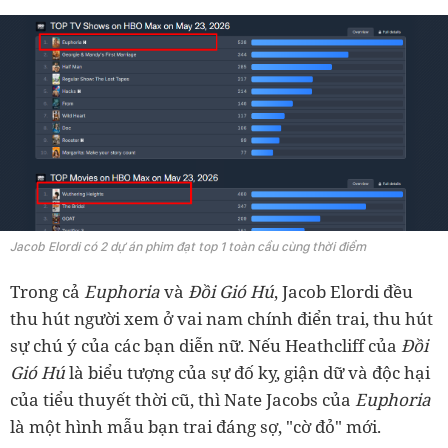
Jacob Elordi có 2 dự án phim đạt top 1 toàn cầu cùng thời điểm
Trong cả
Euphoria
và
Đồi Gió Hú
, Jacob Elordi đều
thu hút người xem ở vai nam chính điển trai, thu hút
sự chú ý của các bạn diễn nữ. Nếu Heathcliff của
Đồi
Gió Hú
là biểu tượng của sự đố kỵ, giận dữ và độc hại
của tiểu thuyết thời cũ, thì Nate Jacobs của
Euphoria
là một hình mẫu bạn trai đáng sợ, "cờ đỏ" mới.