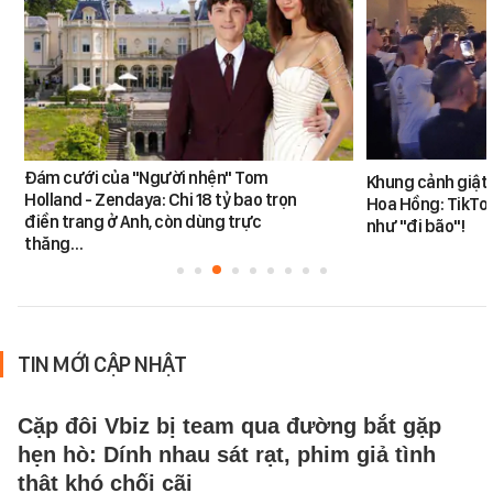
Đám cưới của "Người nhện" Tom
Khung cảnh giật
Holland - Zendaya: Chi 18 tỷ bao trọn
Hoa Hồng: TikTok
điền trang ở Anh, còn dùng trực
như "đi bão"!
thăng…
TIN MỚI CẬP NHẬT
Cặp đôi Vbiz bị team qua đường bắt gặp
hẹn hò: Dính nhau sát rạt, phim giả tình
thật khó chối cãi