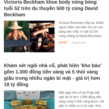
Victoria Beckham khoe body nóng bỏng
tuổi 52 trên du thuyền 500 tỷ cùng David
Beckham
Victoria Beckham tiếp tục khiến
người hâm mộ trầm trồ với vóc
dáng săn chắc ở tuổi 52 khi
cùng chồng là David Beckham…
SPORT
-
6 giờ trước
Khám xét ngôi nhà cổ, phát hiện 'kho báu'
gồm 1.000 đồng tiền vàng và 5 thỏi vàng
giấu trong nhiều ngăn bí mật - giá trị hơn
18 tỷ đồng
Một ngôi nhà cổ tại Pháp bất
ngờ hé lộ hơn 1.000 đồng tiền
vàng cùng 5 thỏi vàng được cất
giấu ở nhiều vị trí bí mật. Kho…