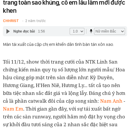
trang toàn sao khủng, cô em lâu lắm mới được
khen
CHHRIST
2 năm trước
Nghe đọc bài
1:56
Màn tái xuất của cặp chị em khiến dân tình bàn tán xôn xao.
Tối 11/12, show thời trang cưới của NTK Linh San
chứng kiến màn quy tụ số lượng lớn người mẫu/ Hoa
hậu cùng góp mặt trên sàn diễn như: Kỳ Duyên,
Hương Giang, H'Hen Niê, Hương Ly... tất cả tạo nên
bữa tiệc nhan sắc đắt giá và lộng lẫy. Đáng chú ý hơn
cả là phần catwalk đôi của cặp song sinh:
Nam Anh
-
Nam Em
. Thời gian gần đây, với sự tái xuất bất ngờ
trên các sàn runway, người hâm mộ đặt hy vọng cho
sự khởi đầu tươi sáng của 2 nhan sắc đặc biệt sau