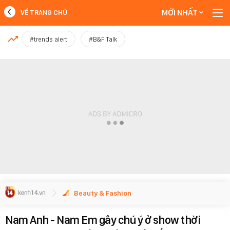
MỚI NHẤT
VỀ TRANG CHỦ
MỚI NHẤT
#trends alert
#B&F Talk
Xem thêm
Beauty & Fashion
Nam Anh - Nam Em gây chú ý ở show thời