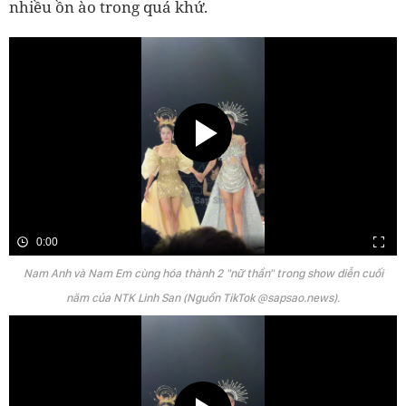
nhiều ồn ào trong quá khứ.
0:00
Nam Anh và Nam Em cùng hóa thành 2 "nữ thần" trong show diễn cuối
năm của NTK Linh San (Nguồn TikTok @sapsao.news).