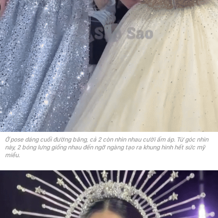
Ở pose dáng cuối đường băng, cả 2 còn nhìn nhau cười ấm áp. Từ góc nhìn
này, 2 bóng lưng giống nhau đến ngỡ ngàng tạo ra khung hình hết sức mỹ
miều.