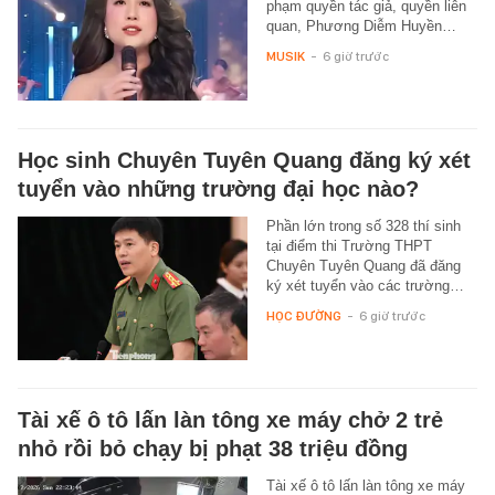
phạm quyền tác giả, quyền liên
quan, Phương Diễm Huyền…
MUSIK
-
6 giờ trước
Học sinh Chuyên Tuyên Quang đăng ký xét
tuyển vào những trường đại học nào?
Phần lớn trong số 328 thí sinh
tại điểm thi Trường THPT
Chuyên Tuyên Quang đã đăng
ký xét tuyển vào các trường…
HỌC ĐƯỜNG
-
6 giờ trước
Tài xế ô tô lấn làn tông xe máy chở 2 trẻ
nhỏ rồi bỏ chạy bị phạt 38 triệu đồng
Tài xế ô tô lấn làn tông xe máy