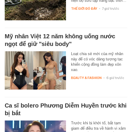
hiện bộ sưu tập vàng bạc thời…
THẾ GIỚI ĐÓ ĐÂY
-
7 giờ trước
Mỹ nhân Việt 12 năm không uống nước
ngọt để giữ "siêu body"
Loạt chia sẻ mới của mỹ nhân
này để có vóc dáng tượng tạc
khiến cộng đồng làm đẹp xôn
xao.
BEAUTY & FASHION
-
6 giờ trước
Ca sĩ bolero Phương Diễm Huyền trước khi
bị bắt
Trước khi bị khởi tố, bắt tạm
giam để điều tra về hành vi xâm