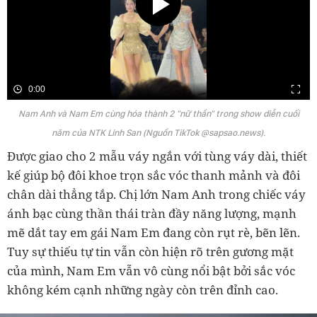
0:00
Nam Anh và Nam Em cùng hóa thành 2 "nữ thần" trong show diễn cuối
năm của NTK Linh San (Nguồn TikTok @sapsao.news).
Được giao cho 2 mẫu váy ngắn với tùng váy dài, thiết
kế giúp bộ đôi khoe trọn sắc vóc thanh mảnh và đôi
chân dài thẳng tắp. Chị lớn Nam Anh trong chiếc váy
ánh bạc cùng thần thái tràn đầy năng lượng, mạnh
mẽ dắt tay em gái Nam Em đang còn rụt rè, bẽn lẽn.
Tuy sự thiếu tự tin vẫn còn hiện rõ trên gương mặt
của mình, Nam Em vẫn vô cùng nổi bật bởi sắc vóc
không kém cạnh những ngày còn trên đỉnh cao.