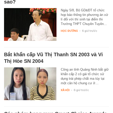
sao?
Ngày 5/8, Bộ GD&ĐT tổ chức
họp báo thông tin phương án xử
lí đối với thí sinh tại điểm thi
Trường THPT Chuyên Tuyên…
HỌC ĐƯỜNG
-
6 giờ trước
Bắt khẩn cấp Vũ Thị Thanh SN 2003 và Vi
Thị Hòe SN 2004
Công an tỉnh Quảng Ninh bắt giữ
khẩn cấp 2 cô gái tổ chức sử
dụng trái phép chất ma túy tại
một căn hộ chung cư ở…
XÃ HỘI
-
6 giờ trước