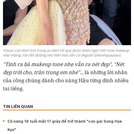
Visual của Nam Em trong sự kiện tối qua được khen ngợi nhờ tone makeup
nhẹ nhàng, tôn lên đường nét hiền hòa sẵn có (Nguồn @kenhquaysao).
"Tính ra bả makeup tone nhẹ vẫn ra nét đẹp", "Nét
đẹp trời cho, trân trọng em nhé"...
là những lời nhắn
của công chúng dành cho nàng Hậu từng dính nhiều
tai tiếng.
TIN LIÊN QUAN
Cô nàng 19 tuổi mất 17 giây để trở thành "con gái Song Hye
Kyo"