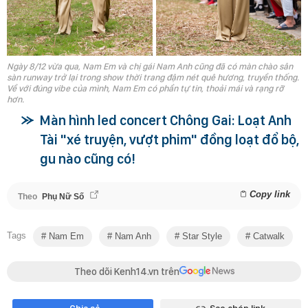
Ngày 8/12 vừa qua, Nam Em và chị gái Nam Anh cũng đã có màn chào sân
sàn runway trở lại trong show thời trang đậm nét quê hương, truyền thống.
Về với đúng vibe của mình, Nam Em có phần tự tin, thoải mái và rạng rỡ
hơn.
Màn hình led concert Chông Gai: Loạt Anh
Tài "xé truyện, vượt phim" đồng loạt đổ bộ,
gu nào cũng có!
Copy link
Theo
Phụ Nữ Số
Tags
Nam Em
Nam Anh
Star Style
Catwalk
Theo dõi Kenh14.vn trên