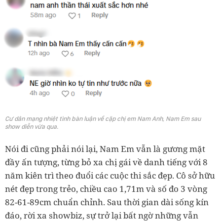
Cư dân mạng nhiệt tình bàn luận về cặp chị em Nam Anh, Nam Em sau
show diễn vừa qua.
Nói đi cũng phải nói lại, Nam Em vẫn là gương mặt
đầy ấn tượng, từng bỏ xa chị gái về danh tiếng với 8
năm kiên trì theo đuổi các cuộc thi sắc đẹp. Cô sở hữu
nét đẹp trong trẻo, chiều cao 1,71m và số đo 3 vòng
82-61-89cm chuẩn chỉnh. Sau thời gian dài sống kín
đáo, rời xa showbiz, sự trở lại bất ngờ những vẫn