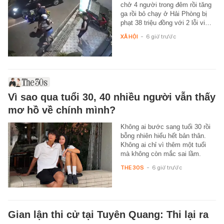
chở 4 người trong đêm rồi tăng
ga rồi bỏ chạy ở Hải Phòng bị
phạt 38 triệu đồng với 2 lỗi vi…
XÃ HỘI
-
6 giờ trước
Vì sao qua tuổi 30, 40 nhiều người vẫn thấy
mơ hồ về chính mình?
Không ai bước sang tuổi 30 rồi
bỗng nhiên hiểu hết bản thân.
Không ai chỉ vì thêm một tuổi
mà không còn mắc sai lầm.
THE 30S
-
6 giờ trước
Gian lận thi cử tại Tuyên Quang: Thi lại ra