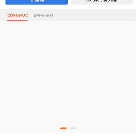
Chia sẻ
Sao chép link
CÙNG MỤC
ĐANG HOT