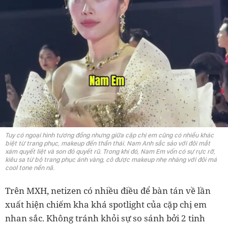
Tuy có ngoại hình tương đồng nhưng giữa cặp chị em cũng có nhiều khác
biệt từ trang phục, makeup đến thần thái. Nam Anh sắc sảo với đôi mắt
xám quyết liệt và son đỏ quyết rũ. Trong khi đó, Nam Em vốn có sự rực rỡ,
kiêu sa từ bộ trang phục ánh vàng, cô được makeup nhẹ nhàng với đôi má
cool tone nền nã.
Trên MXH, netizen có nhiều điều để bàn tán về lần
xuất hiện chiếm kha khá spotlight của cặp chị em
nhan sắc. Không tránh khỏi sự so sánh bởi 2 tinh