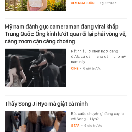
XEM MUA LUÔN
-
7 giờ trước
Mỹ nam đánh gục cameraman đang viral khắp
Trung Quốc: Ống kính lướt qua rồi lại phải vòng về,
càng zoom cận càng choáng
Rất nhiều lời khen ngợi đang
được cư dân mạng dành cho mỹ
nam này.
CINE
-
6 giờ trước
Thấy Song Ji Hyo mà giật cả mình
Rốt cuộc chuyện gì đang xảy ra
với Song Ji Hyo?
STAR
-
6 giờ trước