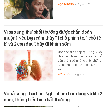
HỌC ĐƯỜNG
-
6 giờ trước
Vì sao ung thư phổi thường được chẩn đoán
muộn? Nếu bạn cảm thấy "1 chỗ phình to, 1 chỗ tê
bì và 2 cơn đau", hãy đi khám sớm
Một bác sĩ hô hấp tại Trung Quốc
cho biết nhiều bệnh nhân lớn tuổi
đến khám với những triệu chứng
tưởng như quen thuộc nhưng
sau…
SỨC KHỎE
-
6 giờ trước
Vụ xả súng Thái Lan: Nghi phạm học dùng vũ khí 2
năm, không biểu hiện bất thường