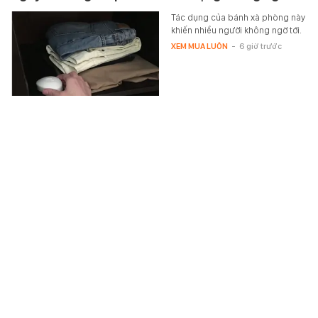
Tác dụng của bánh xà phòng này
khiến nhiều người không ngờ tới.
XEM MUA LUÔN
-
6 giờ trước
Danh tính nhóm thanh niên trong clip "bốc đầu"
xe trên đường phố ở Hà Nội
Công an phường Kim Liên xác
minh, triệu tập 3 thanh thiếu niên
liên quan clip “bốc đầu” xe trên
phố Trường Chinh, Hà Nội.
XÃ HỘI
-
6 giờ trước
Xem thêm