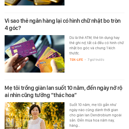
Vì sao thẻ ngân hàng lại có hình chữ nhật bo tròn
4 góc?
Dù là thẻ ATM, thẻ tín dụng hay
thẻ ghi nợ, tất cả đều có hình chữ
nhật bo góc và chung 1 kích
thước.
TEK-LIFE
-
7 giờ trước
Mẹ tôi trồng giàn lan suốt 10 năm, đến ngày nở rộ
ai nhìn cũng tưởng “thác hoa”
Suốt 10 năm, mẹ tôi gần như
ngày nào cũng dành thời gian
cho giàn lan Dendrobium ngoài
sân. Đến mùa hoa năm nay,
hàng…