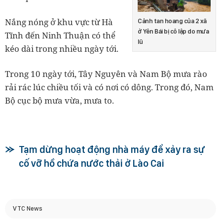
Nắng nóng ở khu vực từ Hà
Cảnh tan hoang của 2 xã
ở Yên Bái bị cô lập do mưa
Tĩnh đến Ninh Thuận có thể
lũ
kéo dài trong nhiều ngày tới.
Trong 10 ngày tới, Tây Nguyên và Nam Bộ mưa rào
rải rác lúc chiều tối và có nơi có dông. Trong đó, Nam
Bộ cục bộ mưa vừa, mưa to.
Tạm dừng hoạt động nhà máy để xảy ra sự
cố vỡ hồ chứa nước thải ở Lào Cai
VTC News