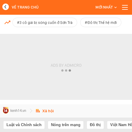
VỀ TRANG CHỦ
MỚI NHẤT
MỚI NHẤT
#3 cô gái bị sóng cuốn ở Sơn Trà
#Đô thị Thế hệ mới
Xem thêm
Xã hội
Luật và Chính sách
Nóng trên mạng
Đô thị
Việt Nam H