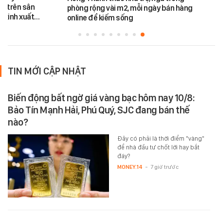
nà trên sân
phòng rộng vài m2, mỗi ngày bán hàng
g xinh xuất…
online để kiếm sống
TIN MỚI CẬP NHẬT
Biến động bất ngờ giá vàng bạc hôm nay 10/8:
Bảo Tín Mạnh Hải, Phú Quý, SJC đang bán thế
nào?
Đây có phải là thời điểm "vàng"
để nhà đầu tư chốt lời hay bắt
đáy?
MONEY.14
-
7 giờ trước