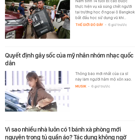
Nam sinh 14 tuổi bị cáo buộc
thực hiện vụ xả súng chết người
tại trường học ở ngoại ô Bangkok
bắt đầu học sử dụng vũ khí…
THẾ GIỚI ĐÓ ĐÂY
-
6 giờ trước
Quyết định gây sốc của mỹ nhân nhóm nhạc quốc
dân
Thông báo mới nhất của ca sĩ
này làm người hâm mộ xôn xao.
MUSIK
-
6 giờ trước
Vì sao nhiều nhà luôn có 1 bánh xà phòng mới
nguyên trong tủ quần áo? Tác dụng không ngờ