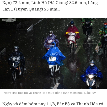
Kạn) 72.2 mm, Linh Hồ (Hà Giang) 82.6 mm, Lăng
Can 1 (Tuyên Quang) 53 mm...
Ngày 11/8, Bắc Bộ và Thanh Hoá mưa dông (Ảnh minh hoạ: Đắc Huy)
Ngày và đêm hôm nay 11/8, Bắc Bộ và Thanh Hóa có