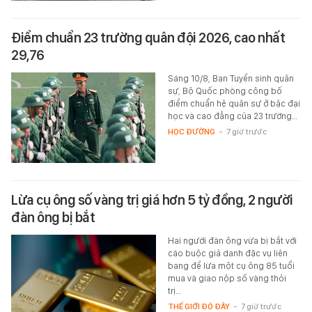
Điểm chuẩn 23 trường quân đội 2026, cao nhất
29,76
Sáng 10/8, Ban Tuyển sinh quân
sự, Bộ Quốc phòng công bố
điểm chuẩn hệ quân sự ở bậc đại
học và cao đẳng của 23 trường…
HỌC ĐƯỜNG
-
7 giờ trước
Lừa cụ ông số vàng trị giá hơn 5 tỷ đồng, 2 người
đàn ông bị bắt
Hai người đàn ông vừa bị bắt với
cáo buộc giả danh đặc vụ liên
bang để lừa một cụ ông 85 tuổi
mua và giao nộp số vàng thỏi
trị…
THẾ GIỚI ĐÓ ĐÂY
-
7 giờ trước