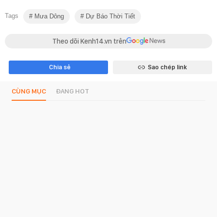
Tags
Mưa Dông
Dự Báo Thời Tiết
Theo dõi Kenh14.vn trên
Chia sẻ
Sao chép link
CÙNG MỤC
ĐANG HOT