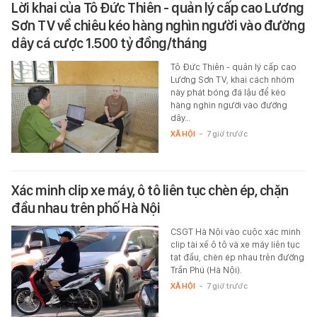
Lời khai của Tô Đức Thiên - quản lý cấp cao Lương
Sơn TV về chiêu kéo hàng nghìn người vào đường
dây cá cược 1.500 tỷ đồng/tháng
Tô Đức Thiên - quản lý cấp cao
Lương Sơn TV, khai cách nhóm
này phát bóng đá lậu để kéo
hàng nghìn người vào đường
dây…
XÃ HỘI
-
7 giờ trước
Xác minh clip xe máy, ô tô liên tục chèn ép, chặn
đầu nhau trên phố Hà Nội
CSGT Hà Nội vào cuộc xác minh
clip tài xế ô tô và xe máy liên tục
tạt đầu, chèn ép nhau trên đường
Trần Phú (Hà Nội).
XÃ HỘI
-
7 giờ trước