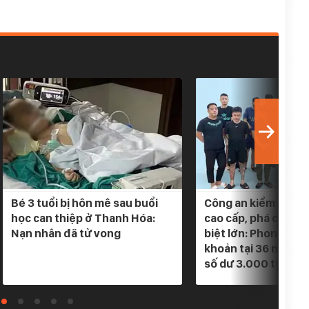
Bé 3 tuổi bị hôn mê sau buổi
Công an kiểm tra 5 
học can thiệp ở Thanh Hóa:
cao cấp, phá chuyê
Nạn nhân đã tử vong
biệt lớn: Phong tỏa
khoản tại 36 ngân h
số dư 3.000 tỷ