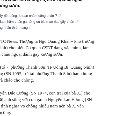
ương sườn.
gãy đốt sống, khoan nhầm cẳng chân"?
 đạp nhầm chân ga, tông cụ bà đi xe đạp gãy chân
ng nhân thiệt mạng
TC News,
Thượng tá Ngô Quang Khải – Phó trưởng
nh) cho biết, Cơ quan CSĐT đang xác minh, làm
ị cháu ngoại đánh gãy xương sườn.
 (tổ 7, phường Thanh Sơn, TP Uông Bí, Quảng Ninh)
ng (SN 1995, trú tại phường Thanh Sơn) hành hung
 và cháo cho chồng.
uyễn Đức Cường (SN 1974, con trai của bà X.) cho
 Bố anh sống với con gái là Nguyễn Lan Hương (SN
 tình nghĩa vợ chồng nhiều năm nên bà X. vẫn
m ông.