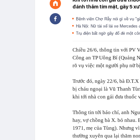
đánh thâm tím mặt, gãy 5 x
Bệnh viện Chợ Rẫy nói gì về vụ "
Hà Nội: Nữ tài xế lái xe Mercedes
Trụ điện bất ngờ gãy đổ đè một cô
Chiều 26/6, thông tin với PV
V
Công an TP Uông Bí (Quảng Ni
rõ vụ việc một người phụ nữ b
Trước đó, ngày 22/6, bà Đ.T.X
bị cháu ngoại là Vũ Thanh Tù
khi tới nhà con gái đưa thuốc
Thông tin tới báo chí, anh Ng
hay, vợ chồng bà X. bỏ nhau.
1971, mẹ của Tùng). Nhưng vì
thường xuyên qua lại thăm no