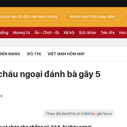
ụ buôn lậu 30.000 viên kim cương
chiến dịch 500 ngày đêm
 sống
Money.14
Ăn - Chơi - Đi
Xã hội
Sức khỏe
Tek-life
Học
RÊN MẠNG
ĐÔ THỊ
VIỆT NAM HÔM NAY
cháu ngoại đánh bà gãy 5
19
Theo dõi Kenh14.vn trên
c và cháo cho chồng cũ, bà X. bị cháu ngoại