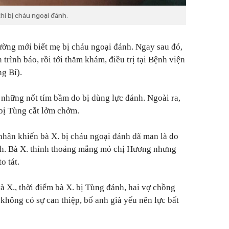
hi bị cháu ngoại đánh.
ờng mới biết mẹ bị cháu ngoại đánh. Ngay sau đó,
trình báo, rồi tới thăm khám, điều trị tại Bệnh viện
g Bí).
n những nốt tím bầm do bị dùng lực đánh. Ngoài ra,
 bị Tùng cắt lởm chởm.
hân khiến bà X. bị cháu ngoại đánh dã man là do
ình. Bà X. thỉnh thoảng mắng mỏ chị Hương nhưng
o tát.
và X., thời điểm bà X. bị Tùng đánh, hai vợ chồng
hông có sự can thiệp, bố anh già yếu nên lực bất