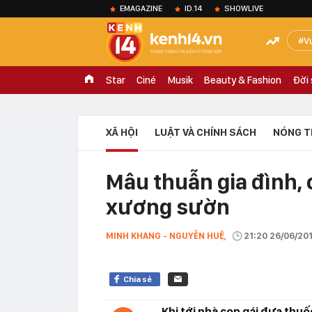
EMAGAZINE
ID.14
SHOWLIVE
V
Star
Ciné
Musik
Beauty & Fashion
Đời
XÃ HỘI
LUẬT VÀ CHÍNH SÁCH
NÓNG T
Mâu thuẫn gia đình, 
xương sườn
MINH KHANG - NGUYỄN HUỆ,
21:20 26/06/20
Chia sẻ
Khi tới nhà con gái đưa thuố