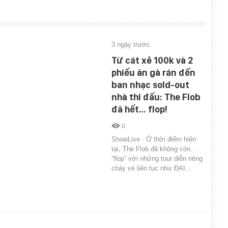
3 ngày trước
Từ cát xê 100k và 2
phiếu ăn gà rán đến
ban nhạc sold-out
nhà thi đấu: The Flob
đã hết… flop!
0
ShowLive · Ở thời điểm hiện
tại, The Flob đã không còn…
“flop” với những tour diễn riêng
cháy vé liên tục như ĐẠI…