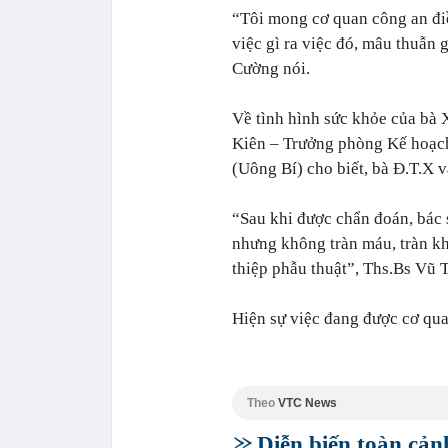
“Tôi mong cơ quan công an điề
việc gì ra việc đó, mâu thuẫn g
Cường nói.
Về tình hình sức khỏe của bà 
Kiên – Trưởng phòng Kế hoạc
(Uông Bí) cho biết, bà Đ.T.X 
“Sau khi được chẩn đoán, bác s
nhưng không tràn máu, tràn kh
thiệp phẫu thuật”, Ths.Bs Vũ T
Hiện sự việc đang được cơ quan
Theo
VTC News
Diễn biến toàn cản