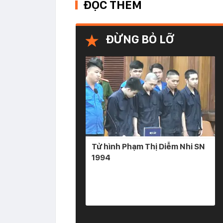
ĐỌC THÊM
ĐỪNG BỎ LỠ
Tử hình Phạm Thị Diễm Nhi SN
1994