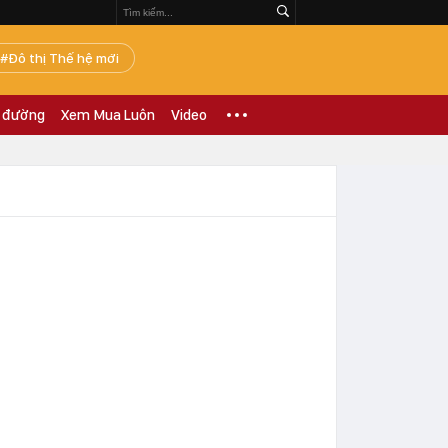
Đô thị Thế hệ mới
 đường
Xem Mua Luôn
Video