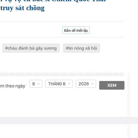
 truy sát chồng
Bấm để thiết lập
cháu đánh bà gãy xương
tin nóng xã hội
8
THÁNG 8
2026
XEM
m theo ngày