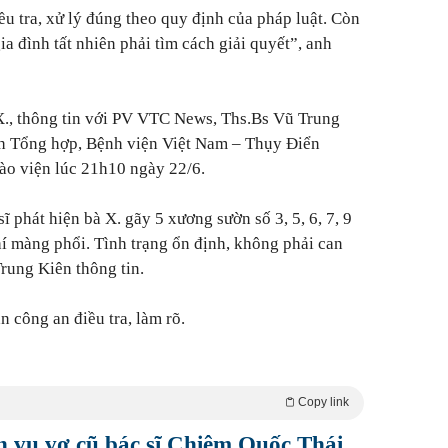
u tra, xử lý đúng theo quy định của pháp luật. Còn
ia đình tất nhiên phải tìm cách giải quyết”, anh
X., thông tin với PV
VTC News
, Ths.Bs Vũ Trung
h Tổng hợp, Bệnh viện Việt Nam – Thụy Điển
vào viện lúc 21h10 ngày 22/6.
ĩ phát hiện bà X. gãy 5 xương sườn số 3, 5, 6, 7, 9
í màng phổi. Tình trạng ổn định, không phải can
rung Kiên thông tin.
 công an điều tra, làm rõ.
Copy link
h vụ vợ cũ bác sĩ Chiêm Quốc Thái