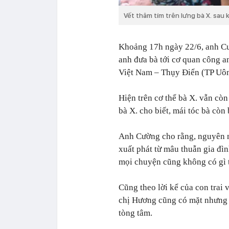
Vết thâm tím trên lưng bà X. sau k
Khoảng 17h ngày 22/6, anh Cư
anh đưa bà tới cơ quan công an 
Việt Nam – Thụy Điển (TP Uôn
Hiện trên cơ thể bà X. vẫn cò
bà X. cho biết, mái tóc bà còn
Anh Cường cho rằng, nguyên n
xuất phát từ mâu thuẫn gia đ
mọi chuyện cũng không có gì t
Cũng theo lời kể của con trai 
chị Hương cũng có mặt nhưng k
tòng tâm.