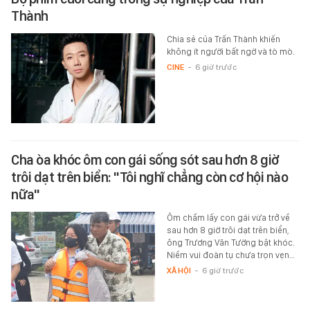
Thành
Chia sẻ của Trấn Thành khiến
không ít người bất ngờ và tò mò.
CINE
-
6 giờ trước
Cha òa khóc ôm con gái sống sót sau hơn 8 giờ
trôi dạt trên biển: "Tôi nghĩ chẳng còn cơ hội nào
nữa"
Ôm chầm lấy con gái vừa trở về
sau hơn 8 giờ trôi dạt trên biển,
ông Trương Văn Tường bật khóc.
Niềm vui đoàn tụ chưa trọn vẹn…
XÃ HỘI
-
6 giờ trước