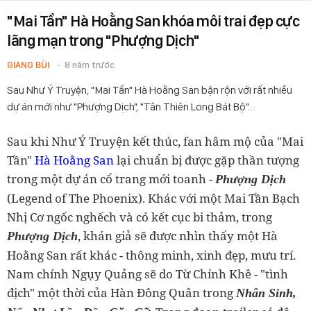
"Mai Tần" Hà Hoằng San khóa môi trai đẹp cực
lãng mạn trong "Phượng Dịch"
GIANG BÙI
8 năm trước
Sau Như Ý Truyện, "Mai Tần" Hà Hoằng San bận rộn với rất nhiều
dự án mới như "Phượng Dịch", "Tân Thiên Long Bát Bộ"...
Sau khi Như Ý Truyện kết thúc, fan hâm mộ của "Mai
Tần"
Hà Hoằng San
lại chuẩn bị được gặp thần tượng
trong một dự án cổ trang mới toanh -
Phượng Dịch
(Legend of The Phoenix). Khác với một Mai Tần Bạch
Nhị Cơ ngốc nghếch và có kết cục bi thảm, trong
, khán giả sẽ được nhìn thấy một Hà
Phượng Dịch
Hoằng San rất khác - thông minh, xinh đẹp, mưu trí.
Nam chính Ngụy Quảng sẽ do Từ Chính Khê - "tình
địch" một thời của Hàn Đông Quân trong
Nhân Sinh,