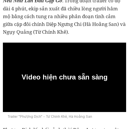
. Trong đoạn trailer có độ
Nếu Như Lần Đầu Gặp Gỡ
dài 4 phút, ekip sản xuất đã chiều lòng người hâm
mộ bằng cách tung ra nhiều phân đoạn tình cảm
giữa cặp đôi chính Diệp Ngưng Chi (Hà Hoằng San) và
Ngụy Quảng (Từ Chính Khê).
Video hiện chưa sẵn sàng
0:00
Trailer "Phượng Dịch" - Từ Chính Khê, Hà Hoằng San