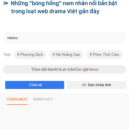
Những "bóng hồng" nam nhân nổi bần bật
trong loạt web drama Việt gần đây
Helino
Tags
Phượng Dịch
Hà Hoằng San
Phim Tình Cảm
Theo dõi Kenh14.vn trên
Chia sẻ
Sao chép link
CÙNG MỤC
ĐANG HOT