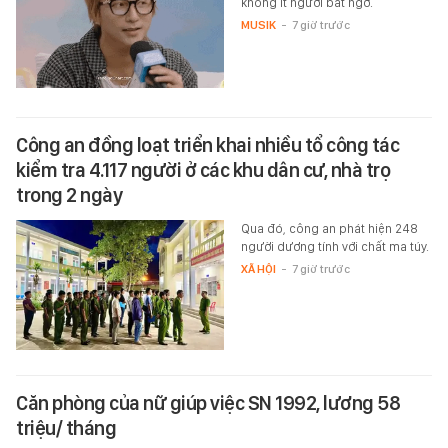
không ít người bất ngờ.
MUSIK
-
7 giờ trước
Công an đồng loạt triển khai nhiều tổ công tác
kiểm tra 4.117 người ở các khu dân cư, nhà trọ
trong 2 ngày
Qua đó, công an phát hiện 248
người dương tính với chất ma túy.
XÃ HỘI
-
7 giờ trước
Căn phòng của nữ giúp việc SN 1992, lương 58
triệu/ tháng