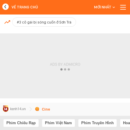
VỀ TRANG CHỦ
MỚI NHẤT
MỚI NHẤT
#3 cô gái bị sóng cuốn ở Sơn Trà
Xem thêm
Cine
Phim Chiếu Rạp
Phim Việt Nam
Phim Truyền Hình
Hoa