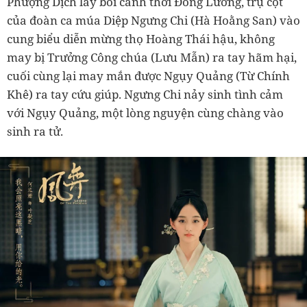
Phượng Dịch lấy bối cảnh thời Đông Lương, trụ cột
của đoàn ca múa Diệp Ngưng Chi (Hà Hoằng San) vào
cung biểu diễn mừng thọ Hoàng Thái hậu, không
may bị Trưởng Công chúa (Lưu Mẫn) ra tay hãm hại,
cuối cùng lại may mắn được Ngụy Quảng (Từ Chính
Khê) ra tay cứu giúp. Ngưng Chi nảy sinh tình cảm
với Ngụy Quảng, một lòng nguyện cùng chàng vào
sinh ra tử.