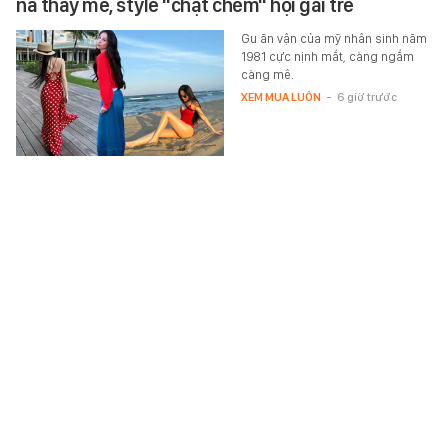
nà thấy mê, style "chặt chém" hội gái trẻ
Gu ăn vận của mỹ nhân sinh năm
1981 cực nịnh mắt, càng ngắm
càng mê.
XEM MUA LUÔN
-
6 giờ trước
Trên đời chỉ tồn tại một loài vật duy nhất trên có
màu xanh lam: Vì sao sắc màu này lại hiếm đến
vậy?
Màu xanh lam thực ra rất hiếm
trong tự nhiên. Và đó là loài vật
nào?
THẾ GIỚI ĐÓ ĐÂY
-
6 giờ trước