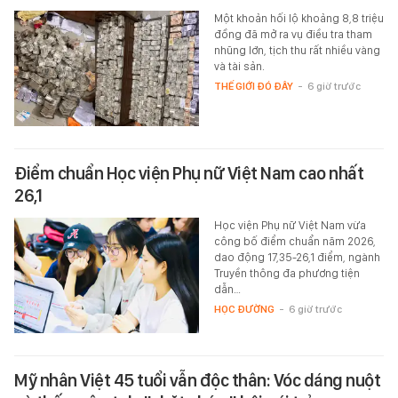
Một khoản hối lộ khoảng 8,8 triệu
đồng đã mở ra vụ điều tra tham
nhũng lớn, tịch thu rất nhiều vàng
và tài sản.
THẾ GIỚI ĐÓ ĐÂY
-
6 giờ trước
Điểm chuẩn Học viện Phụ nữ Việt Nam cao nhất
26,1
Học viện Phụ nữ Việt Nam vừa
công bố điểm chuẩn năm 2026,
dao động 17,35-26,1 điểm, ngành
Truyền thông đa phương tiện
dẫn…
HỌC ĐƯỜNG
-
6 giờ trước
Mỹ nhân Việt 45 tuổi vẫn độc thân: Vóc dáng nuột