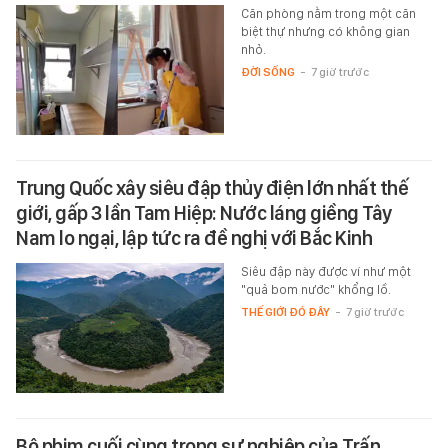
Căn phòng nằm trong một căn
biệt thự nhưng có không gian
nhỏ.
ĐỜI SỐNG
-
7 giờ trước
Trung Quốc xây siêu đập thủy điện lớn nhất thế
giới, gấp 3 lần Tam Hiệp: Nước láng giềng Tây
Nam lo ngại, lập tức ra đề nghị với Bắc Kinh
Siêu đập này được ví như một
"quả bom nước" khổng lồ.
THẾ GIỚI ĐÓ ĐÂY
-
7 giờ trước
Bộ phim cuối cùng trong sự nghiệp của Trấn