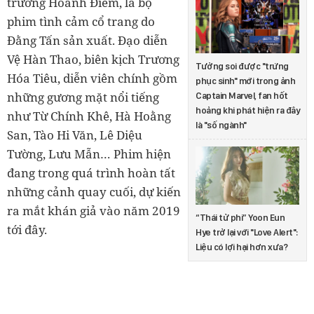
trường Hoành Điếm, là bộ
phim tình cảm cổ trang do
Đằng Tấn sản xuất. Đạo diễn
Vệ Hàn Thao, biên kịch Trương
Tưởng soi được "trứng
Hóa Tiêu, diễn viên chính gồm
phục sinh" mới trong ảnh
những gương mặt nổi tiếng
Captain Marvel, fan hốt
hoảng khi phát hiện ra đây
như Từ Chính Khê, Hà Hoằng
là "số ngành"
San, Tào Hi Văn, Lê Diệu
Tường, Lưu Mẫn… Phim hiện
đang trong quá trình hoàn tất
những cảnh quay cuối, dự kiến
ra mắt khán giả vào năm 2019
“Thái tử phi” Yoon Eun
tới đây.
Hye trở lại với "Love Alert":
Liệu có lợi hại hơn xưa?