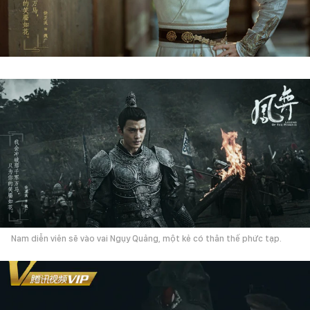
Nam diễn viên sẽ vào vai Ngụy Quảng, một kẻ có thân thế phức tạp.