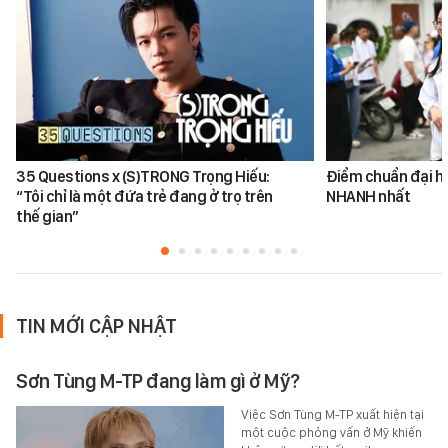
35 Questions x (S)TRONG Trọng Hiếu:
Điểm chuẩn đại h
“Tôi chỉ là một đứa trẻ đang ở trọ trên
NHANH nhất
thế gian”
TIN MỚI CẬP NHẬT
Sơn Tùng M-TP đang làm gì ở Mỹ?
Việc Sơn Tùng M-TP xuất hiện tại
một cuộc phỏng vấn ở Mỹ khiến