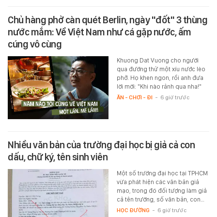
Chủ hàng phở càn quét Berlin, ngày "đốt" 3 thùng
nước mắm: Về Việt Nam như cá gặp nước, ấm
cúng vô cùng
Khuong Dat Vuong cho người
qua đường thử một xíu nước lèo
phở. Họ khen ngon, rồi anh đưa
lời mời: "Khi nào rảnh qua nha!"
ĂN - CHƠI - ĐI
-
6 giờ trước
Nhiều văn bản của trường đại học bị giả cả con
dấu, chữ ký, tên sinh viên
Một số trường đại học tại TPHCM
vừa phát hiện các văn bản giả
mạo, trong đó đối tượng làm giả
cả tên trường, số văn bản, con…
HỌC ĐƯỜNG
-
6 giờ trước