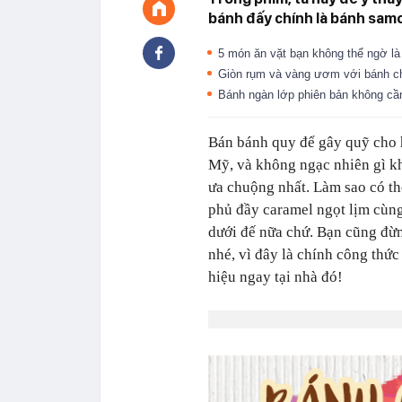
bánh đấy chính là bánh sam
5 món ăn vặt bạn không thể ngờ l
Giòn rụm và vàng ươm với bánh chu
Bánh ngàn lớp phiên bản không c
Bán bánh quy để gây quỹ cho h
Mỹ, và không ngạc nhiên gì k
ưa chuộng nhất. Làm sao có t
phủ đầy caramel ngọt lịm cùng
dưới đế nữa chứ. Bạn cũng đừ
nhé, vì đây là chính công thứ
hiệu ngay tại nhà đó!