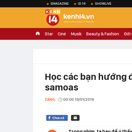
EMAGAZINE
ID.14
SHOWLIVE
Star
Ciné
Musik
Beauty & Fashion
Đời
Học các bạn hướng 
samoas
ZANG,
00:00 19/01/2016
Chia sẻ
Trong phim, ta hay để ý thấ