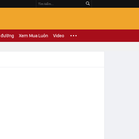
 đường
Xem Mua Luôn
Video