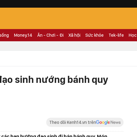
 sống
Money.14
Ăn - Chơi - Đi
Xã hội
Sức khỏe
Tek-life
Học
đạo sinh nướng bánh quy
Theo dõi Kenh14.vn trên
y các bạn hướng đạo sinh đi bán bánh quy. Món