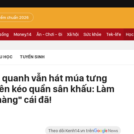
iểm chuẩn 2026
 sống
Money.14
Ăn - Chơi - Đi
Xã hội
Sức khỏe
Tek-life
Học
U HỌC
TUYỂN SINH
 quanh vẫn hát múa tưng
iên kéo quần sân khấu: Làm
hàng" cái đã!
Theo dõi Kenh14.vn trên