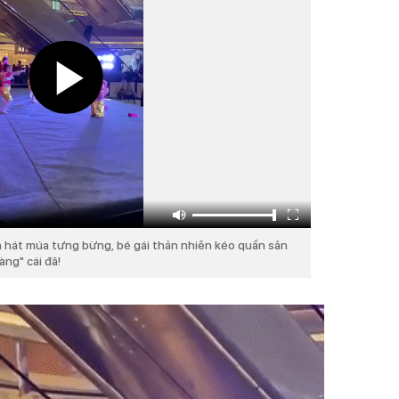
 hát múa tưng bừng, bé gái thản nhiên kéo quần sân
àng" cái đã!