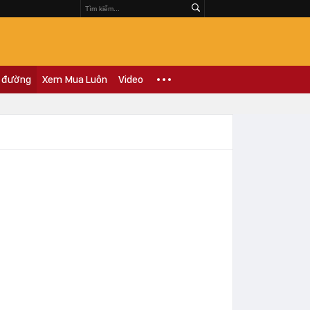
 đường
Xem Mua Luôn
Video