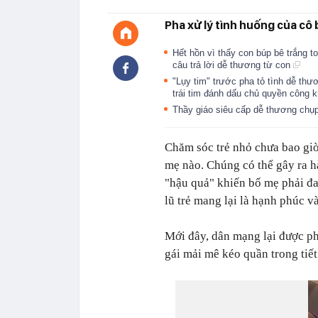
Pha xử lý tình huống của cô
Hết hồn vì thấy con búp bê trắng to
câu trả lời dễ thương từ con
"Lụy tim" trước pha tỏ tình dễ thư
trái tim đánh dấu chủ quyền công 
Thầy giáo siêu cấp dễ thương chụp
Chăm sóc trẻ nhỏ chưa bao giờ
mẹ nào. Chúng có thể gây ra hà
"hậu quả" khiến bố mẹ phải đ
lũ trẻ mang lại là hạnh phúc v
Mới đây, dân mạng lại được phe
gái mải mê kéo quần trong tiế