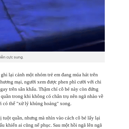
diễn cực sung.
y ghi lại cảnh một nhóm trẻ em đang múa hát trên
thương mại, người xem được phen phì cười với chi
ngay trên sân khấu. Thậm chí cô bé này còn đứng
quần trong khi không có chân trụ nên ngã nhào về
ới có thể "xử lý khủng hoảng" xong.
ị tuột quần, nhưng mà nhìn vào cách cô bé lấy lại
hấu khiến ai cũng nể phục. Sau một hồi ngã lên ngã