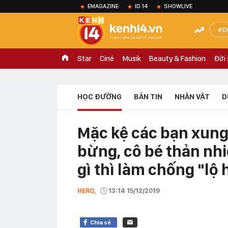
EMAGAZINE
ID.14
SHOWLIVE
Đ
Star
Ciné
Musik
Beauty & Fashion
Đời
HỌC ĐƯỜNG
BẢN TIN
NHÂN VẬT
D
Mặc kệ các bạn xung
bừng, cô bé thản nh
gì thì làm chống "lộ 
HERO,
13:14 15/12/2019
Chia sẻ