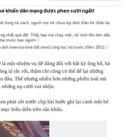
 bé khiến dân mạng được phen cười ngất!
át trong túi xách, người mẹ trẻ chưa kịp định thần thì nhận lại
ơng nhất quả đất: Thấy bạn trai chạy mệt, nữ sinh liền làm dấu
khai trước bao người
 ảnh tone-sur-tone bắt trend cùng học trò trước thềm 20/11
 là một nhiệm vụ dễ dàng đối với bất kỳ ông bố, bà
ng tá rắc rối, thậm chí cũng có thể để lại những
au đầu. Thế nhưng nhiều hơn những phiền toái mà
à những nụ cười vui nhộn.
n phát sốt trước clip hài hước ghi lại cảnh một bé
t mục biểu diễn trên sân khấu.