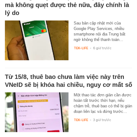
mà không quẹt được thẻ nữa, đây chính là
lý do
Sau bản cập nhật mới của
Google Play Services, nhiều
smartphone nội địa Trung bất
ngờ không thể thanh toán…
TEK-LIFE
-
6 giờ trước
Từ 15/8, thuê bao chưa làm việc này trên
VNeID sẽ bị khóa hai chiều, nguy cơ mất số
Một thao tác đơn giản cần được
hoàn tất trước thời hạn, nếu
chậm trễ, thuê bao có thể bị gián
đoạn liên lạc và đứng trước…
TEK-LIFE
-
3 giờ trước