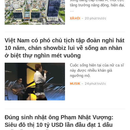
tăng trưởng năng động, hiện đại,
…
XÃ HỘI
-
20 phút trước
Việt Nam có phó chủ tịch tập đoàn nghỉ hát
10 năm, chán showbiz lui về sống an nhàn
ở biệt thự nghìn mét vuông
Cuộc sống hiện tại của nữ ca sĩ
này được nhiều khán giả
ngưỡng mộ.
MUSIK
-
24 phút trước
Đúng sinh nhật ông Phạm Nhật Vượng:
Siêu đô thị 10 tỷ USD lần đầu đạt 1 dấu