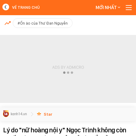
MỚI NHẤT
VỀ TRANG CHỦ
MỚI NHẤT
#Ồn ào của Thư Đan Nguyễn
Xem thêm
Star
Lý do "nữ hoàng nội y" Ngọc Trinh không còn