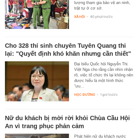
lượng tham gia bảo vệ an ninh,
trật tự ở cơ sở.
XÃ HỘI
-
40 phút trước
Cho 328 thí sinh chuyên Tuyên Quang thi
lại: "Quyết định khó khăn nhưng cần thiết"
Đại biểu Quốc hội Nguyễn Thị
Việt Nga cho rằng cần nhìn nhận
rõ, việc tổ chức thi lại không nên
được hiểu là một hình thức
“ưu…
HỌC ĐƯỜNG
-
1 giờ trước
Nữ du khách bị mời rời khỏi Chùa Cầu Hội
An vì trang phục phản cảm
Phát hiện nữ du khách nước