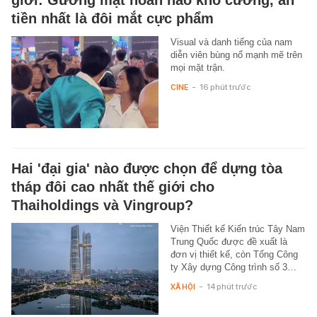
tiền nhất là đôi mắt cực phẩm
Visual và danh tiếng của nam
diễn viên bùng nổ mạnh mẽ trên
mọi mặt trận.
CINE
-
16 phút trước
Hai 'đại gia' nào được chọn để dựng tòa
tháp đôi cao nhất thế giới cho
Thaiholdings và Vingroup?
Viện Thiết kế Kiến trúc Tây Nam
Trung Quốc được đề xuất là
đơn vị thiết kế, còn Tổng Công
ty Xây dựng Công trình số 3…
XÃ HỘI
-
14 phút trước