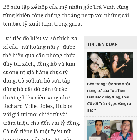
Bộ sưu tập xế hộp của mỹ nhân gốc Trà Vinh cũng
từng khiến công chúng choáng ngợp với những cái
tên bạc tỷ xuất hiện trong gara.
Đại tiệc đồ hiệu và sở thích xa
TIN LIÊN QUAN
xỉ của "nữ hoàng nội y" được
thể hiện qua căn phòng chứa
đầy túi xách, đồng hồ và kim
cương trị giá hàng chục tỷ
đồng. Cô sở hữu bộ sưu tập
Bên trong tiệc sinh nhật
đồng hồ đắt đỏ đến từ các
riêng tư của Tóc Tiên:
thương hiệu siêu sang như
Dàn sao quậy tung, thái
độ với Trần Ngọc Vàng ra
Richard Mille, Rolex, Hublot
sao?
với giá trị mỗi chiếc từ vài
trăm triệu cho đến vài tỷ đồng.
Cô nổi tiếng là một "yêu nữ
hàng hiệu" của Vbiz khi sẵn