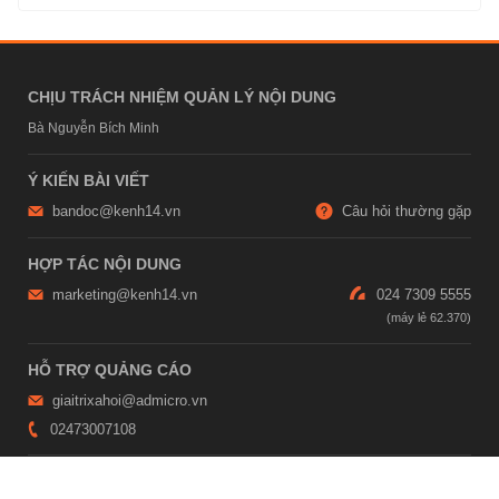
CHỊU TRÁCH NHIỆM QUẢN LÝ NỘI DUNG
Bà Nguyễn Bích Minh
Ý KIẾN BÀI VIẾT
bandoc@kenh14.vn
Câu hỏi thường gặp
HỢP TÁC NỘI DUNG
marketing@kenh14.vn
024 7309 5555
HỖ TRỢ QUẢNG CÁO
giaitrixahoi@admicro.vn
02473007108
TRỤ SỞ HÀ NỘI