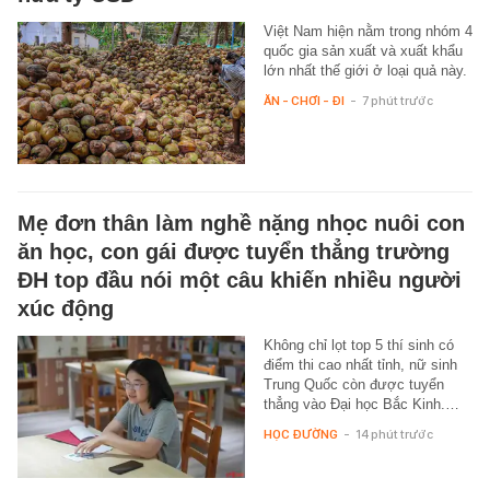
Việt Nam hiện nằm trong nhóm 4
quốc gia sản xuất và xuất khẩu
lớn nhất thế giới ở loại quả này.
ĂN - CHƠI - ĐI
-
7 phút trước
Mẹ đơn thân làm nghề nặng nhọc nuôi con
ăn học, con gái được tuyển thẳng trường
ĐH top đầu nói một câu khiến nhiều người
xúc động
Không chỉ lọt top 5 thí sinh có
điểm thi cao nhất tỉnh, nữ sinh
Trung Quốc còn được tuyển
thẳng vào Đại học Bắc Kinh.…
HỌC ĐƯỜNG
-
14 phút trước