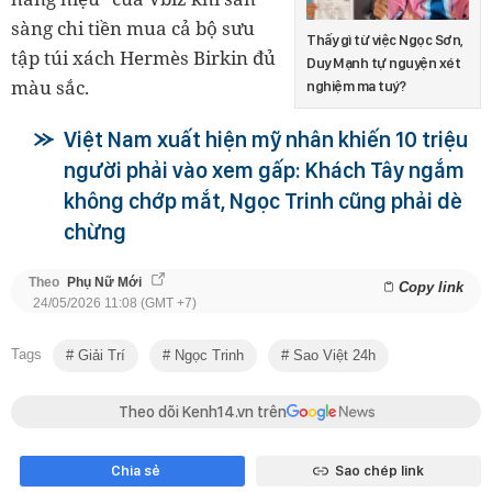
sàng chi tiền mua cả bộ sưu
Thấy gì từ việc Ngọc Sơn,
tập túi xách Hermès Birkin đủ
Duy Mạnh tự nguyện xét
màu sắc.
nghiệm ma tuý?
Việt Nam xuất hiện mỹ nhân khiến 10 triệu
người phải vào xem gấp: Khách Tây ngắm
không chớp mắt, Ngọc Trinh cũng phải dè
chừng
Theo
Phụ Nữ Mới
Copy link
24/05/2026 11:08 (GMT +7)
Tags
Giải Trí
Ngọc Trinh
Sao Việt 24h
Theo dõi Kenh14.vn trên
Chia sẻ
Sao chép link