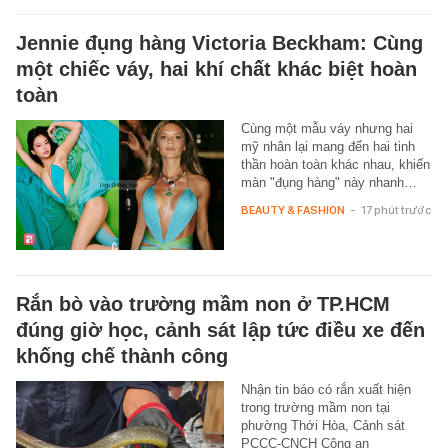
Jennie đụng hàng Victoria Beckham: Cùng
một chiếc váy, hai khí chất khác biệt hoàn
toàn
Cùng một mẫu váy nhưng hai
mỹ nhân lại mang đến hai tinh
thần hoàn toàn khác nhau, khiến
màn "đụng hàng" này nhanh…
BEAUTY & FASHION
-
17 phút trước
Rắn bò vào trường mầm non ở TP.HCM
đúng giờ học, cảnh sát lập tức điều xe đến
khống chế thành công
Nhận tin báo có rắn xuất hiện
trong trường mầm non tại
phường Thới Hòa, Cảnh sát
PCCC-CNCH Công an