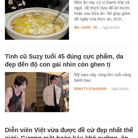
Món ăn này có vị thanh nhẹ và
ngọt, rất thích hợp để ăn trước
hoặc sau bữa ăn. Nó giúp giảm
độ ngấy của thức ăn, kích…
ĂN - CHƠI - ĐI
-
1 giờ trước
Tình cũ Suzy tuổi 45 đúng cực phẩm, da
đẹp đến độ con gái nhìn còn ghen tị
Mỹ nam này càng lớn tuổi càng
bảnh bao.
BEAUTY & FASHION
-
1 giờ trước
Diễn viên Việt vừa được đề cử đẹp nhất thế
giới: Gương mặt hoàn hảo khó cưỡng, ăn