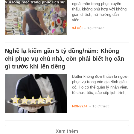
ngoài mặc trang phục xuyên
thấu, không phù hợp với không
gian di tích, nữ hướng dẫn
viên…
XÃ HỘI
-
1 giờ trước
Nghề lạ kiếm gần 5 tỷ đồng/năm: Không
chỉ phục vụ chủ nhà, còn phải biết họ cần
gì trước khi lên tiếng
Butler không đơn thuần là người
phục vụ trong các gia đình giàu
có. Họ có thể quản lý nhân viên,
tổ chức tiệc, sắp xếp lịch trình,
…
MONEY.14
-
1 giờ trước
Xem thêm