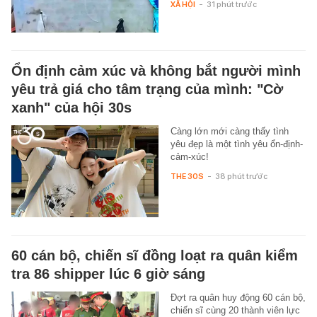
XÃ HỘI
-
31 phút trước
Ổn định cảm xúc và không bắt người mình
yêu trả giá cho tâm trạng của mình: "Cờ
xanh" của hội 30s
Càng lớn mới càng thấy tình
yêu đẹp là một tình yêu ổn-định-
cảm-xúc!
THE 30S
-
38 phút trước
60 cán bộ, chiến sĩ đồng loạt ra quân kiểm
tra 86 shipper lúc 6 giờ sáng
Đợt ra quân huy động 60 cán bộ,
chiến sĩ cùng 20 thành viên lực