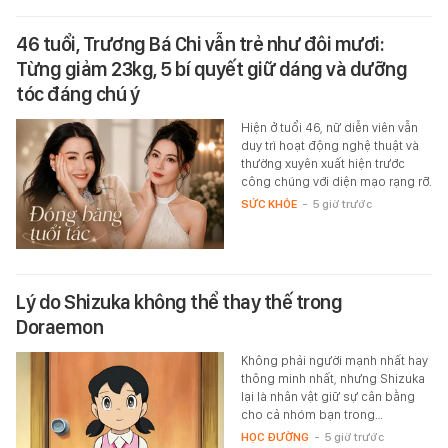
46 tuổi, Trương Bá Chi vẫn trẻ như đôi mươi:
Từng giảm 23kg, 5 bí quyết giữ dáng và dưỡng
tóc đáng chú ý
Hiện ở tuổi 46, nữ diễn viên vẫn
duy trì hoạt động nghệ thuật và
thường xuyên xuất hiện trước
công chúng với diện mạo rạng rỡ.
SỨC KHỎE
-
5 giờ trước
Lý do Shizuka không thể thay thế trong
Doraemon
Không phải người mạnh nhất hay
thông minh nhất, nhưng Shizuka
lại là nhân vật giữ sự cân bằng
cho cả nhóm bạn trong…
HỌC ĐƯỜNG
-
5 giờ trước