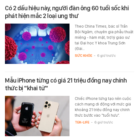
Có 2 dấu hiệu này, người đàn ông 60 tuổi sốc khi
phát hiện mắc 2 loại ung thư
Theo China Times, bác sĩ Trần
Bội Ngâm, chuyên gia phẫu thuật
miệng - hàm mặt, trợ lý giáo sư
tại Đại học Y khoa Trung Sơn
(Đài…
SỨC KHỎE
-
6 giờ trước
Mẫu iPhone từng có giá 21 triệu đồng nay chính
thức bị "khai tử"
Chiếc iPhone từng tạo nên cuộc
cách mạng di động với mức giá
khoảng 21 triệu đồng nay chính
thức bước vào "tuổi hưu".
TEK-LIFE
-
6 giờ trước