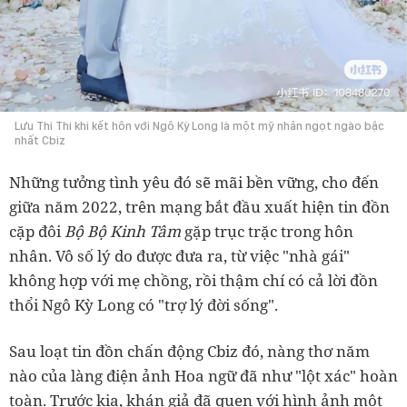
Lưu Thi Thi khi kết hôn với Ngô Kỳ Long là một mỹ nhân ngọt ngào bậc
nhất Cbiz
Những tưởng tình yêu đó sẽ mãi bền vững, cho đến
giữa năm 2022, trên mạng bắt đầu xuất hiện tin đồn
cặp đôi
Bộ Bộ Kinh Tâm
gặp trục trặc trong hôn
nhân. Vô số lý do được đưa ra, từ việc "nhà gái"
không hợp với mẹ chồng, rồi thậm chí có cả lời đồn
thổi Ngô Kỳ Long có "trợ lý đời sống".
Sau loạt tin đồn chấn động Cbiz đó, nàng thơ năm
nào của làng điện ảnh Hoa ngữ đã như "lột xác" hoàn
toàn. Trước kia, khán giả đã quen với hình ảnh một