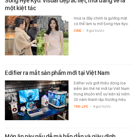
Song Hye Kyo: Visual đẹp ác liệt, mỗi dáng vẻ là
một kiệt tác
Hoá ra đây chính là gương mặt
có thể làm lu mờ Song Hye Kyo.
CINE
-
4 giờ trước
Edifier ra mắt sản phẩm mới tại Việt Nam
Edifier vừa giới thiệu dòng loa
kiểm âm thế hệ mới tại Việt Nam
trong khuôn khổ sự kiện kỷ niệm
30 năm thành lập thương hiệu.
TEK-LIFE
-
4 giờ trước
Món ăn này nấu dễ mà hấp dẫn và giàu dinh