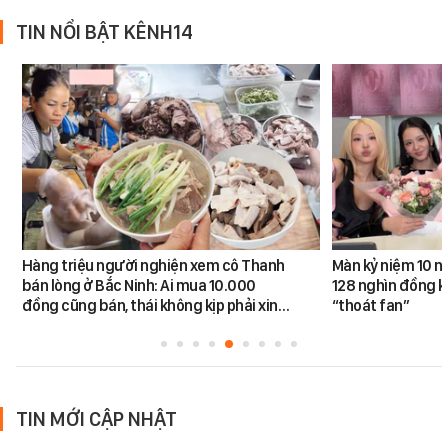
TIN NỔI BẬT KÊNH14
Hàng triệu người nghiện xem cô Thanh
Màn kỷ niệm 10 n
bán lòng ở Bắc Ninh: Ai mua 10.000
128 nghìn đồng k
đồng cũng bán, thái không kịp phải xin…
“thoát fan”
TIN MỚI CẬP NHẬT