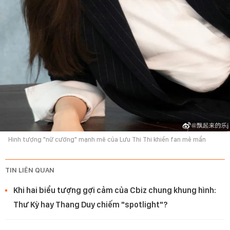
Hình tượng "nữ cường" mạnh mẽ của Lưu Thi Thi khiến fan mê mẩn
TIN LIÊN QUAN
Khi hai biểu tượng gợi cảm của Cbiz chung khung hình:
Thư Kỳ hay Thang Duy chiếm "spotlight"?