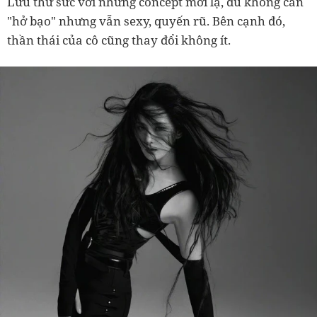
Lưu thử sức với những concept mới lạ, dù không cần
"hở bạo" nhưng vẫn sexy, quyến rũ. Bên cạnh đó,
thần thái của cô cũng thay đổi không ít.