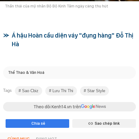
Thần thái của mỹ nhân Bộ Bộ Kinh Tâm ngày càng thu hút
Á hậu Hoàn cầu diện váy "đụng hàng" Đỗ Thị
Hà
Thể Thao & Văn Hoá
Tags
Sao Cbiz
Lưu Thi Thi
Star Style
Theo dõi Kenh14.vn trên
Chia sẻ
Sao chép link
CÙNG MỤC
ĐANG HOT