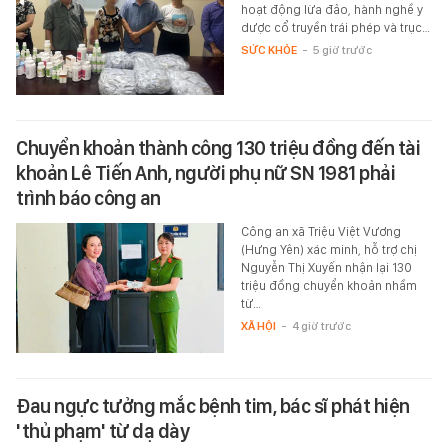
hoạt động lừa đảo, hành nghề y
dược cổ truyền trái phép và trục…
SỨC KHỎE
-
5 giờ trước
Chuyển khoản thành công 130 triệu đồng đến tài
khoản Lê Tiến Anh, người phụ nữ SN 1981 phải
trình báo công an
Công an xã Triệu Việt Vương
(Hưng Yên) xác minh, hỗ trợ chị
Nguyễn Thị Xuyến nhận lại 130
triệu đồng chuyển khoản nhầm
từ…
XÃ HỘI
-
4 giờ trước
Đau ngực tưởng mắc bệnh tim, bác sĩ phát hiện
'thủ phạm' từ dạ dày