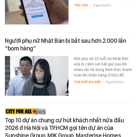
TEK-LIFE
-
4 giờ trước
Người phụ nữ Nhật Bản bị bắt sau hơn 2.000 lần
“bom hàng”
Một phụ nữ 32 tuổi tại Nhật Bản
vừa bị cảnh sát bắt giữ sau khi
nhiều lần lợi dụng hình thức thanh
toán khi nhận hàng (COD) để…
THẾ GIỚI ĐÓ ĐÂY
-
4 giờ trước
Top 10 dự án chung cư hút khách nhất nửa đầu
2026 ở Hà Nội và TP.HCM gọi tên dự án của
Sunshine Group, MIK Group, Masterise Homes,