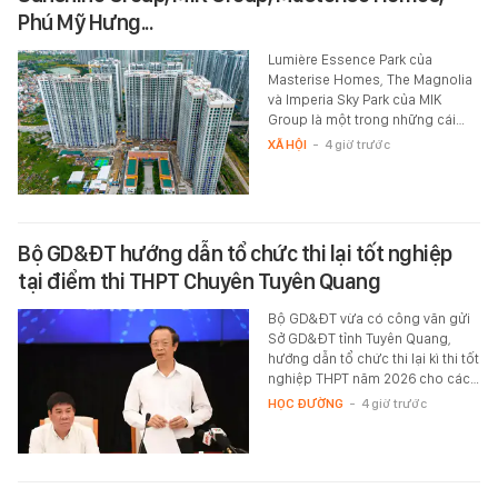
Phú Mỹ Hưng...
Lumière Essence Park của
Masterise Homes, The Magnolia
và Imperia Sky Park của MIK
Group là một trong những cái…
XÃ HỘI
-
4 giờ trước
Bộ GD&ĐT hướng dẫn tổ chức thi lại tốt nghiệp
tại điểm thi THPT Chuyên Tuyên Quang
Bộ GD&ĐT vừa có công văn gửi
Sở GD&ĐT tỉnh Tuyên Quang,
hướng dẫn tổ chức thi lại kì thi tốt
nghiệp THPT năm 2026 cho các…
HỌC ĐƯỜNG
-
4 giờ trước