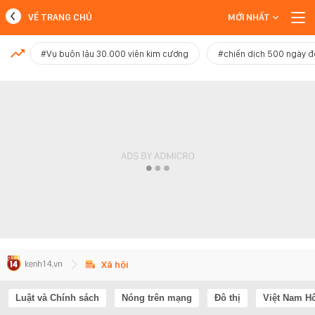
VỀ TRANG CHỦ
MỚI NHẤT
MỚI NHẤT
#Vụ buôn lậu 30.000 viên kim cương
#chiến dịch 500 ngày 
Xem thêm
Xã hội
Luật và Chính sách
Nóng trên mạng
Đô thị
Việt Nam H