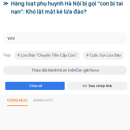
Hàng loạt phụ huynh Hà Nội bị gọi “con bị tai
nạn”: Khó lật mặt kẻ lừa đảo?
VOV
Tags
Lừa Đảo "chuyển Tiền Cấp Cứu"
Cuộc Gọi Lừa Đảo
Theo dõi Kenh14.vn trên
Chia sẻ
Sao chép link
CÙNG MỤC
ĐANG HOT