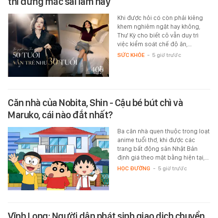
thì đừng mắc sai lầm này
Khi được hỏi có còn phải kiêng
khem nghiêm ngặt hay không,
Thư Kỳ cho biết cô vẫn duy trì
việc kiểm soát chế độ ăn,…
SỨC KHỎE
-
5 giờ trước
Căn nhà của Nobita, Shin - Cậu bé bút chì và
Maruko, cái nào đắt nhất?
Ba căn nhà quen thuộc trong loạt
anime tuổi thơ, khi được các
trang bất động sản Nhật Bản
định giá theo mặt bằng hiện tại,…
HỌC ĐƯỜNG
-
5 giờ trước
Vĩnh Long: Người dân phát sinh giao dịch chuyển