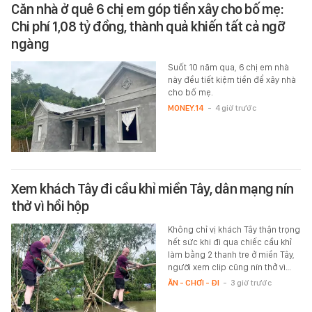
Căn nhà ở quê 6 chị em góp tiền xây cho bố mẹ:
Chi phí 1,08 tỷ đồng, thành quả khiến tất cả ngỡ
ngàng
Suốt 10 năm qua, 6 chị em nhà
này đều tiết kiệm tiền để xây nhà
cho bố mẹ.
MONEY.14
-
4 giờ trước
Xem khách Tây đi cầu khỉ miền Tây, dân mạng nín
thở vì hồi hộp
Không chỉ vị khách Tây thận trọng
hết sức khi đi qua chiếc cầu khỉ
làm bằng 2 thanh tre ở miền Tây,
người xem clip cũng nín thở vì…
ĂN - CHƠI - ĐI
-
3 giờ trước