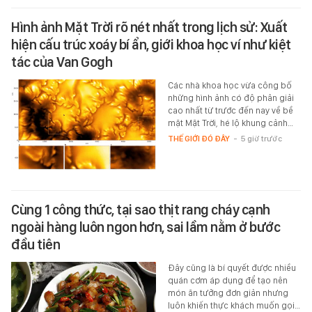
Hình ảnh Mặt Trời rõ nét nhất trong lịch sử: Xuất
hiện cấu trúc xoáy bí ẩn, giới khoa học ví như kiệt
tác của Van Gogh
Các nhà khoa học vừa công bố
những hình ảnh có độ phân giải
cao nhất từ trước đến nay về bề
mặt Mặt Trời, hé lộ khung cảnh…
THẾ GIỚI ĐÓ ĐÂY
-
5 giờ trước
Cùng 1 công thức, tại sao thịt rang cháy cạnh
ngoài hàng luôn ngon hơn, sai lầm nằm ở bước
đầu tiên
Đây cũng là bí quyết được nhiều
quán cơm áp dụng để tạo nên
món ăn tưởng đơn giản nhưng
luôn khiến thực khách muốn gọi…