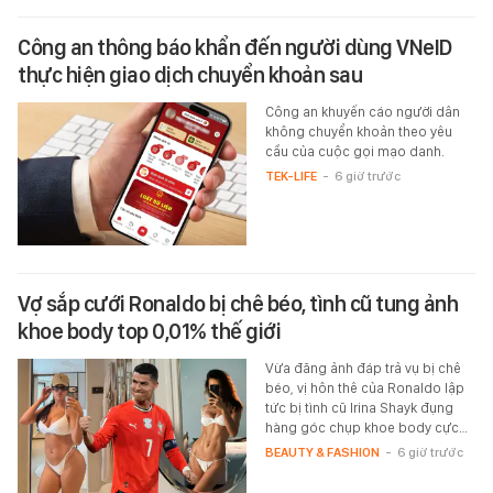
Công an thông báo khẩn đến người dùng VNeID
thực hiện giao dịch chuyển khoản sau
Công an khuyến cáo người dân
không chuyển khoản theo yêu
cầu của cuộc gọi mạo danh.
TEK-LIFE
-
6 giờ trước
Vợ sắp cưới Ronaldo bị chê béo, tình cũ tung ảnh
khoe body top 0,01% thế giới
Vừa đăng ảnh đáp trả vụ bị chê
béo, vị hôn thê của Ronaldo lập
tức bị tình cũ Irina Shayk đụng
hàng góc chụp khoe body cực…
BEAUTY & FASHION
-
6 giờ trước