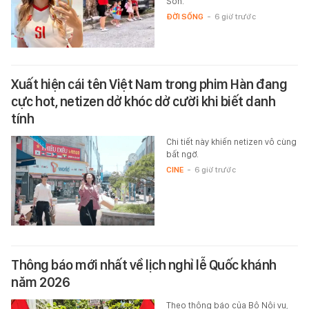
Son.
ĐỜI SỐNG
-
6 giờ trước
Xuất hiện cái tên Việt Nam trong phim Hàn đang
cực hot, netizen dở khóc dở cười khi biết danh
tính
Chi tiết này khiến netizen vô cùng
bất ngờ.
CINE
-
6 giờ trước
Thông báo mới nhất về lịch nghỉ lễ Quốc khánh
năm 2026
Theo thông báo của Bộ Nội vụ,