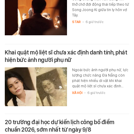
thở chờ đợi động thái tiếp theo từ
Song Joong Ki giữa tin ly hôn vợ
Tây.
STAR
-
6 giờ trước
Khai quật mộ liệt sĩ chưa xác định danh tính, phát
hiện bức ảnh người phụ nữ
Ngoài bức ảnh người phụ nữ, lực
lượng chức năng Đà Nẵng còn
phát hiện nhiều di vật khi khai
quật mộ liệt sĩ chưa xác định…
XÃ HỘI
-
6 giờ trước
20 trường đại học dự kiến lịch công bố điểm
chuẩn 2026, sớm nhất từ ngày 9/8