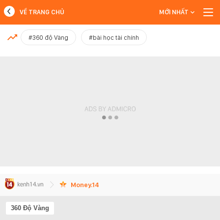
VỀ TRANG CHỦ
MỚI NHẤT
MỚI NHẤT
#360 độ Vàng
#bài học tài chính
Xem thêm
Money.14
360 Độ Vàng