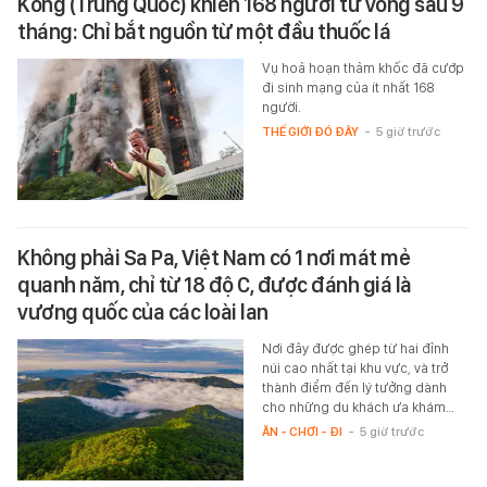
Kông (Trung Quốc) khiến 168 người tử vong sau 9
tháng: Chỉ bắt nguồn từ một đầu thuốc lá
Vụ hoả hoạn thảm khốc đã cướp
đi sinh mạng của ít nhất 168
người.
THẾ GIỚI ĐÓ ĐÂY
-
5 giờ trước
Không phải Sa Pa, Việt Nam có 1 nơi mát mẻ
quanh năm, chỉ từ 18 độ C, được đánh giá là
vương quốc của các loài lan
Nơi đây được ghép từ hai đỉnh
núi cao nhất tại khu vực, và trở
thành điểm đến lý tưởng dành
cho những du khách ưa khám…
ĂN - CHƠI - ĐI
-
5 giờ trước