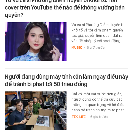
cover trên YouTube thế nào để không vướng bản
quyền?
Vụ ca sĩ Phương Diễm Huyền bị
khởi tố về tội xâm phạm quyền
tác giả, quyền liên quan đặt ra
vấn đề pháp lý với hoạt động…
MUSIK
-
6 giờ trước
Người đang dùng máy tính cần làm ngay điều này
để tránh bị phạt tới 50 triệu đồng
Chỉ với một vài bước đơn giản,
người dùng có thể tra cứu các
thông tin quan trọng về hệ điều
hành để tránh những mức phạt…
TEK-LIFE
-
6 giờ trước