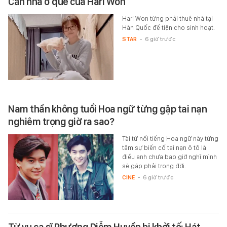
Căn nhà ở quê của Hari Won
Hari Won từng phải thuê nhà tại
Hàn Quốc để tiện cho sinh hoạt.
STAR
-
6 giờ trước
Nam thần không tuổi Hoa ngữ từng gặp tai nạn
nghiêm trọng giờ ra sao?
Tài tử nổi tiếng Hoa ngữ này từng
tâm sự biến cố tai nạn ô tô là
điều anh chưa bao giờ nghĩ mình
sẽ gặp phải trong đời.
CINE
-
6 giờ trước
Từ vụ ca sĩ Phương Diễm Huyền bị khởi tố: Hát