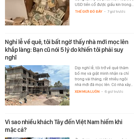
USD tiền cổ được giấu kín trong…
THẾ GIỚI ĐÓ ĐÂY
-
7 giờ trước
Nghỉ lễ về quê, tôi bất ngờ thấy nhà mới mọc lên
khắp làng: Bạn cũ nói 5 lý do khiến tôi phải suy
nghĩ
Dịp nghỉ lễ, tôi trở về quê thăm
bố mẹ và giật mình nhận ra chỉ
trong vài tháng, rất nhiều ngôi
nhà mới đã mọc lên. Có nhà xây…
XEM MUA LUÔN
-
6 giờ trước
Vì sao nhiều khách Tây đến Việt Nam hiếm khi
mặc cả?