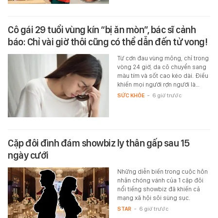
Cô gái 29 tuổi vùng kín “bị ăn mòn”, bác sĩ cảnh
báo: Chỉ vài giờ thôi cũng có thể dẫn đến tử vong!
Từ cơn đau vùng mông, chỉ trong
vòng 24 giờ, da cô chuyển sang
màu tím và sốt cao kéo dài. Điều
khiến mọi người rợn người là…
SỨC KHỎE
-
6 giờ trước
Cặp đôi đình đám showbiz ly thân gấp sau 15
ngày cưới
Những diễn biến trong cuộc hôn
nhân chóng vánh của 1 cặp đôi
nổi tiếng showbiz đã khiến cả
mạng xã hội sôi sùng sục.
STAR
-
6 giờ trước