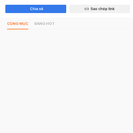
Chia sẻ
Sao chép link
CÙNG MỤC
ĐANG HOT