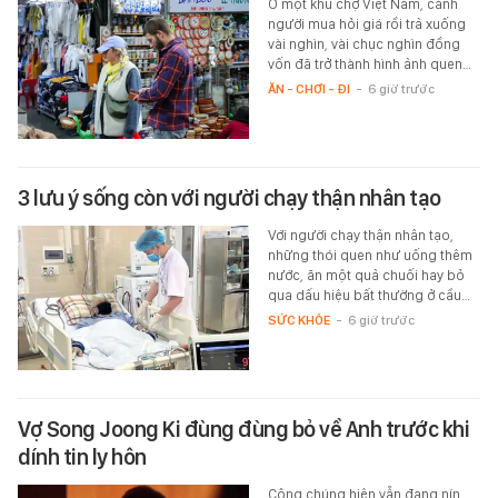
Ở một khu chợ Việt Nam, cảnh
người mua hỏi giá rồi trả xuống
vài nghìn, vài chục nghìn đồng
vốn đã trở thành hình ảnh quen…
ĂN - CHƠI - ĐI
-
6 giờ trước
3 lưu ý sống còn với người chạy thận nhân tạo
Với người chạy thận nhân tạo,
những thói quen như uống thêm
nước, ăn một quả chuối hay bỏ
qua dấu hiệu bất thường ở cầu…
SỨC KHỎE
-
6 giờ trước
Vợ Song Joong Ki đùng đùng bỏ về Anh trước khi
dính tin ly hôn
Công chúng hiện vẫn đang nín