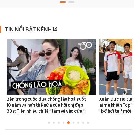
TIN NỔI BẬT KÊNH14
Bên trong cuộc đua chống lão hoá suốt
Xuân Đức (18 tuổi)
10 năm và hơn thế nữa của hội chị đẹp
ai mà khiến Top 1
30s: Tiền nhiều chỉ là “tấm vé vào cửa”!
"bở hơi tai" mới