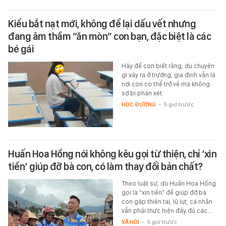
Kiểu bắt nạt mới, không để lại dấu vết nhưng
đang âm thầm “ăn mòn” con bạn, đặc biệt là các
bé gái
Hãy để con biết rằng, dù chuyện
gì xảy ra ở trường, gia đình vẫn là
nơi con có thể trở về mà không
sợ bị phán xét.
HỌC ĐƯỜNG
-
5 giờ trước
Huấn Hoa Hồng nói không kêu gọi từ thiện, chỉ ‘xin
tiền’ giúp đỡ bà con, có làm thay đổi bản chất?
Theo luật sư, dù Huấn Hoa Hồng
gọi là “xin tiền” để giúp đỡ bà
con gặp thiên tai, lũ lụt, cá nhân
vẫn phải thực hiện đầy đủ các…
XÃ HỘI
-
5 giờ trước