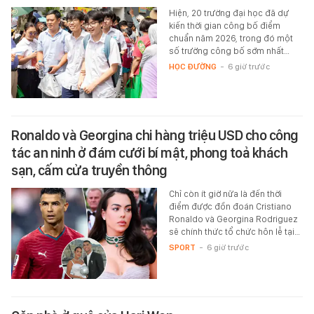
Hiện, 20 trường đại học đã dự
kiến thời gian công bố điểm
chuẩn năm 2026, trong đó một
số trường công bố sớm nhất…
HỌC ĐƯỜNG
-
6 giờ trước
Ronaldo và Georgina chi hàng triệu USD cho công
tác an ninh ở đám cưới bí mật, phong toả khách
sạn, cấm cửa truyền thông
Chỉ còn ít giờ nữa là đến thời
điểm được đồn đoán Cristiano
Ronaldo và Georgina Rodriguez
sẽ chính thức tổ chức hôn lễ tại…
SPORT
-
6 giờ trước