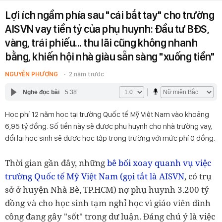
Lợi ích ngầm phía sau "cái bắt tay" cho trường
AISVN vay tiền tỷ của phụ huynh: Đầu tư BĐS,
vàng, trái phiếu... thu lãi cũng không nhanh
bằng, khiến hội nhà giàu sẵn sàng "xuống tiền"
NGUYỄN PHƯỢNG
2 năm trước
Nghe đọc bài
5:38
Học phí 12 năm học tại trường Quốc tế Mỹ Việt Nam vào khoảng
6,95 tỷ đồng. Số tiền này sẽ được phụ huynh cho nhà trường vay,
đổi lại học sinh sẽ được học tập trong trường với mức phí 0 đồng.
Thời gian gần đây, những
bê bối xoay quanh vụ việc
trường Quốc tế Mỹ Việt Nam (gọi tắt là AISVN
, có trụ
sở ở huyện Nhà Bè, TP.HCM) nợ phụ huynh 3.200 tỷ
đồng và cho học sinh tạm nghỉ học vì giáo viên đình
công đang gây "sốt" trong dư luận. Đáng chú ý là việc