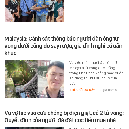
Malaysia: Cảnh sát thông báo người đàn ông tử
vong dưới cống do say rượu, gia đình nghi có uẩn
khúc
Vụ việc một người đàn ông ở
Malaysia tử vong dưới cống
trong tình trạng không mặc quần
áo đang thu hút sự chú ý của
dư…
THẾ GIỚI ĐÓ ĐÂY
-
5 giờ trước
Vụ vợ lao vào cứu chồng bị điện giật, cả 2 tử vong:
Quyết định của người đã đặt cọc tiền mua nhà