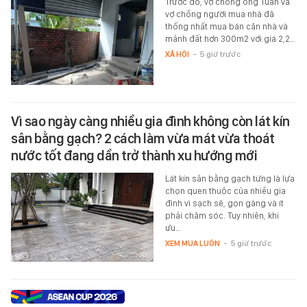
Trước đó, vợ chồng ông Tuấn và
vợ chồng người mua nhà đã
thống nhất mua bán căn nhà và
mảnh đất hơn 300m2 với giá 2,2…
XÃ HỘI
-
5 giờ trước
Vì sao ngày càng nhiều gia đình không còn lát kín
sân bằng gạch? 2 cách làm vừa mát vừa thoát
nước tốt đang dần trở thành xu hướng mới
Lát kín sân bằng gạch từng là lựa
chọn quen thuộc của nhiều gia
đình vì sạch sẽ, gọn gàng và ít
phải chăm sóc. Tuy nhiên, khi
ưu…
XEM MUA LUÔN
-
5 giờ trước