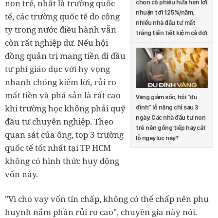
non trẻ, nhất là trường quốc
chọn cổ phiếu hứa hẹn lợi
nhuận tới 125%/năm,
tế, các trường quốc tế do công
nhiều nhà đầu tư mất
ty trong nước điều hành vẫn
trắng tiền tiết kiệm cả đời
còn rất nghiệp dư. Nếu hội
đồng quản trị mang tiền đi đầu
tư phi giáo dục với hy vọng
nhanh chóng kiếm lời, rủi ro
mất tiền và phá sản là rất cao
Vàng giảm sốc, hội “đu
khi trường học không phải quỹ
đỉnh” lỗ nặng chỉ sau 3
ngày: Các nhà đầu tư non
đầu tư chuyên nghiệp. Theo
trẻ nên gồng tiếp hay cắt
quan sát của ông, top 3 trường
lỗ ngay lúc này?
quốc tế tốt nhất tại TP HCM
không có hình thức huy động
vốn này.
"Vì cho vay vốn tín chấp, không có thế chấp nên phụ
huynh nắm phần rủi ro cao", chuyên gia này nói.