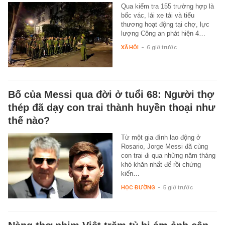
Qua kiểm tra 155 trường hợp là
bốc vác, lái xe tải và tiểu
thương hoạt động tại chợ, lực
lượng Công an phát hiện 4…
XÃ HỘI
-
6 giờ trước
Bố của Messi qua đời ở tuổi 68: Người thợ
thép đã dạy con trai thành huyền thoại như
thế nào?
Từ một gia đình lao động ở
Rosario, Jorge Messi đã cùng
con trai đi qua những năm tháng
khó khăn nhất để rồi chứng
kiến…
HỌC ĐƯỜNG
-
5 giờ trước