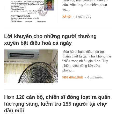
hình sự, hiện không rõ đang ở
đâu. Việc truy tìm nhằm phục
vụ…
XÃ HỘI
-
6 giờ trước
Lời khuyên cho những người thường
xuyên bật điều hoà cả ngày
Mùa hè oi bức, điều hòa trở
thành thiết bị gần như không thể
thiếu trong nhiều gia đình. Tuy
nhiên, việc đóng kín cửa
phòng…
XEM MUA LUÔN
-
6 giờ trước
Hơn 120 cán bộ, chiến sĩ đồng loạt ra quân
lúc rạng sáng, kiểm tra 155 người tại chợ
đầu mối