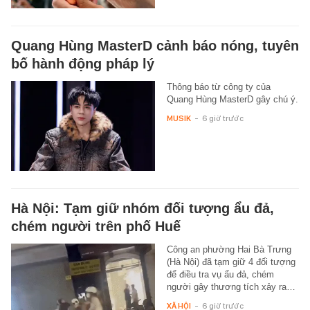
Quang Hùng MasterD cảnh báo nóng, tuyên
bố hành động pháp lý
Thông báo từ công ty của
Quang Hùng MasterD gây chú ý.
MUSIK
-
6 giờ trước
Hà Nội: Tạm giữ nhóm đối tượng ẩu đả,
chém người trên phố Huế
Công an phường Hai Bà Trưng
(Hà Nội) đã tạm giữ 4 đối tượng
để điều tra vụ ẩu đả, chém
người gây thương tích xảy ra…
XÃ HỘI
-
6 giờ trước