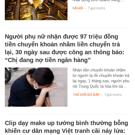
XÃ HỘI
-
7 giờ trước
Người phụ nữ nhận được 97 triệu đồng
tiền chuyển khoản nhầm liền chuyển trả
lại, 30 ngày sau được công an thông báo:
“Chị đang nợ tiền ngân hàng”
Nhận tiền chuyển khoản nhầm
từ người lạ rồi chuyển khoản trả
lại ngay, 1 tháng sau, người phụ
nữ Trung Quốc tá hỏa khi tài…
THẾ GIỚI ĐÓ ĐÂY
-
7 giờ trước
Clip dạy make up tưởng bình thường bỗng
khiến cư dân mạng Việt tranh cãi nảy lửa: