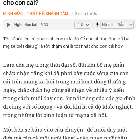
cho con cái?
MINH ĐỨC - THIẾT KẾ: KHÁNH TÂM
2 năm trước
Nghe đọc bài
5:33
Tôi tự hỏi liệu có phải sinh con ra là đủ để cho những ông bố bà
mẹ sẽ biết điều gì là tốt, thậm chí là tốt nhất cho con cái họ?
Làm cha mẹ trong thời đại số, đôi khi bố mẹ phải
chấp nhận rằng khi đã phơi bày cuộc sống của con
cái trên mạng xã hội trong mọi hoạt động thường
ngày, chắc chắn họ cũng sẽ nhận về nhiều ý kiến
trong cách nuôi dạy con. Sự nổi tiếng của các gia đình
đi cùng với số lượng - và đôi khi là cả độ khắc nghiệt,
trong những lời bình luận từ mạng xã hội.
Một bên sẽ bám vào câu chuyện “để nuôi dạy một
đứa trẻ cần cả một ngôi làng" - câu ngạn ngữ châu