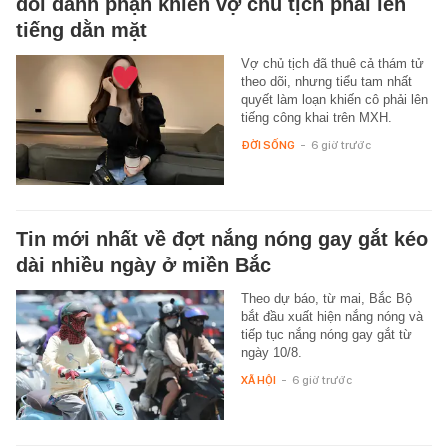
đòi danh phận khiến vợ chủ tịch phải lên
tiếng dằn mặt
Vợ chủ tịch đã thuê cả thám tử
theo dõi, nhưng tiểu tam nhất
quyết làm loạn khiến cô phải lên
tiếng công khai trên MXH.
ĐỜI SỐNG
-
6 giờ trước
Tin mới nhất về đợt nắng nóng gay gắt kéo
dài nhiều ngày ở miền Bắc
Theo dự báo, từ mai, Bắc Bộ
bắt đầu xuất hiện nắng nóng và
tiếp tục nắng nóng gay gắt từ
ngày 10/8.
XÃ HỘI
-
6 giờ trước