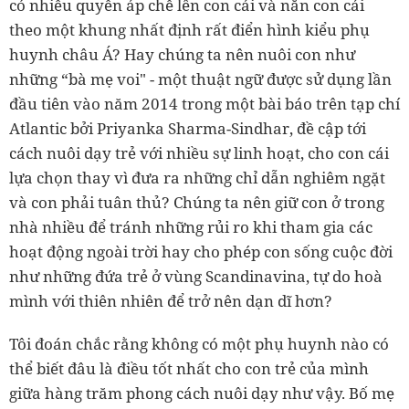
có nhiều quyền áp chế lên con cái và nắn con cái
theo một khung nhất định rất điển hình kiểu phụ
huynh châu Á? Hay chúng ta nên nuôi con như
những “bà mẹ voi" - một thuật ngữ được sử dụng lần
đầu tiên vào năm 2014 trong một bài báo trên tạp chí
Atlantic bởi Priyanka Sharma-Sindhar, đề cập tới
cách nuôi dạy trẻ với nhiều sự linh hoạt, cho con cái
lựa chọn thay vì đưa ra những chỉ dẫn nghiêm ngặt
và con phải tuân thủ? Chúng ta nên giữ con ở trong
nhà nhiều để tránh những rủi ro khi tham gia các
hoạt động ngoài trời hay cho phép con sống cuộc đời
như những đứa trẻ ở vùng Scandinavina, tự do hoà
mình với thiên nhiên để trở nên dạn dĩ hơn?
Tôi đoán chắc rằng không có một phụ huynh nào có
thể biết đâu là điều tốt nhất cho con trẻ của mình
giữa hàng trăm phong cách nuôi dạy như vậy. Bố mẹ