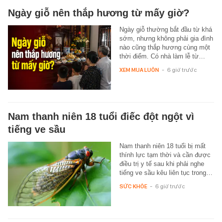
Ngày giỗ nên thắp hương từ mấy giờ?
Ngày giỗ thường bắt đầu từ khá
sớm, nhưng không phải gia đình
nào cũng thắp hương cùng một
thời điểm. Có nhà làm lễ từ…
XEM MUA LUÔN
-
6 giờ trước
Nam thanh niên 18 tuổi điếc đột ngột vì
tiếng ve sầu
Nam thanh niên 18 tuổi bị mất
thính lực tạm thời và cần được
điều trị y tế sau khi phải nghe
tiếng ve sầu kêu liên tục trong…
SỨC KHỎE
-
6 giờ trước