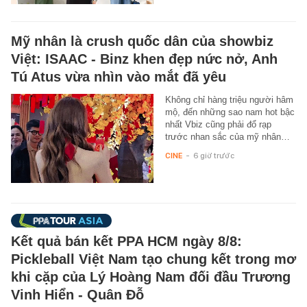
Mỹ nhân là crush quốc dân của showbiz
Việt: ISAAC - Binz khen đẹp nức nở, Anh
Tú Atus vừa nhìn vào mắt đã yêu
Không chỉ hàng triệu người hâm
mộ, đến những sao nam hot bậc
nhất Vbiz cũng phải đổ rạp
trước nhan sắc của mỹ nhân…
CINE
-
6 giờ trước
Kết quả bán kết PPA HCM ngày 8/8:
Pickleball Việt Nam tạo chung kết trong mơ
khi cặp của Lý Hoàng Nam đối đầu Trương
Vinh Hiển - Quân Đỗ