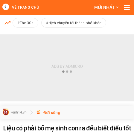
MỚI NHẤT
VỀ TRANG CHỦ
MỚI NHẤT
#The 30s
#dịch chuyển tới thành phố khác
Xem thêm
Đời sống
Liệu có phải bố mẹ sinh con ra đều biết điều tốt