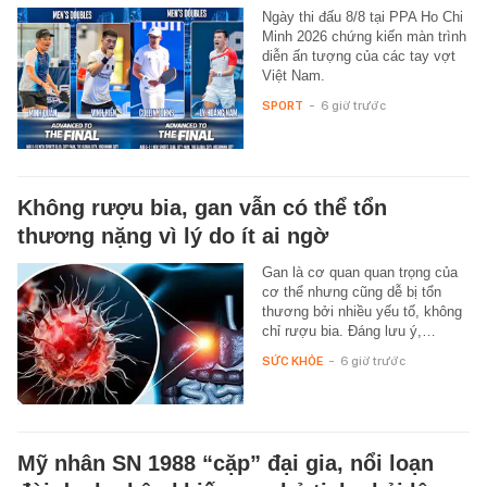
Ngày thi đấu 8/8 tại PPA Ho Chi
Minh 2026 chứng kiến màn trình
diễn ấn tượng của các tay vợt
Việt Nam.
SPORT
-
6 giờ trước
Không rượu bia, gan vẫn có thể tổn
thương nặng vì lý do ít ai ngờ
Gan là cơ quan quan trọng của
cơ thể nhưng cũng dễ bị tổn
thương bởi nhiều yếu tố, không
chỉ rượu bia. Đáng lưu ý,…
SỨC KHỎE
-
6 giờ trước
Mỹ nhân SN 1988 “cặp” đại gia, nổi loạn