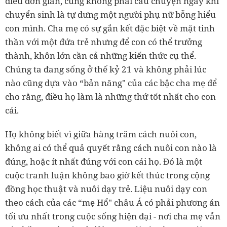
điều đơn giản, cũng không phải câu chuyện ngay khi
chuyển sinh là tự dưng một người phụ nữ bỗng hiểu
con mình. Cha mẹ có sự gắn kết đặc biệt về mặt tinh
thần với một đứa trẻ nhưng để con có thể trưởng
thành, khôn lớn cần cả những kiến thức cụ thể.
Chúng ta đang sống ở thế kỷ 21 và không phải lúc
nào cũng dựa vào “bản năng" của các bậc cha mẹ để
cho rằng, điều họ làm là những thứ tốt nhất cho con
cái.
Họ không biết vì giữa hàng trăm cách nuôi con,
không ai có thể quả quyết rằng cách nuôi con nào là
đúng, hoặc ít nhất đúng với con cái họ. Đó là một
cuộc tranh luận không bao giờ kết thúc trong cộng
đồng học thuật và nuôi dạy trẻ. Liệu nuôi dạy con
theo cách của các “mẹ Hổ" châu Á có phải phương án
tối ưu nhất trong cuộc sống hiện đại - nơi cha mẹ vẫn