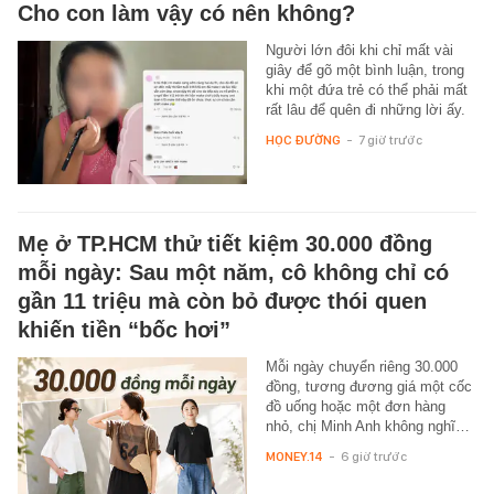
Cho con làm vậy có nên không?
Người lớn đôi khi chỉ mất vài
giây để gõ một bình luận, trong
khi một đứa trẻ có thể phải mất
rất lâu để quên đi những lời ấy.
HỌC ĐƯỜNG
-
7 giờ trước
Mẹ ở TP.HCM thử tiết kiệm 30.000 đồng
mỗi ngày: Sau một năm, cô không chỉ có
gần 11 triệu mà còn bỏ được thói quen
khiến tiền “bốc hơi”
Mỗi ngày chuyển riêng 30.000
đồng, tương đương giá một cốc
đồ uống hoặc một đơn hàng
nhỏ, chị Minh Anh không nghĩ…
MONEY.14
-
6 giờ trước