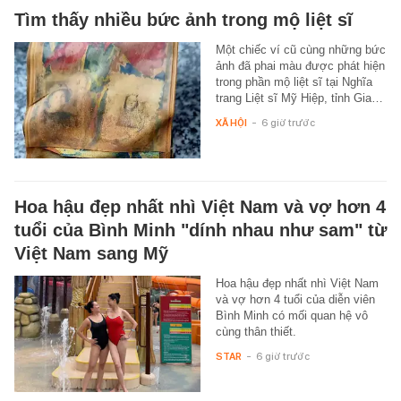
Tìm thấy nhiều bức ảnh trong mộ liệt sĩ
Một chiếc ví cũ cùng những bức
ảnh đã phai màu được phát hiện
trong phần mộ liệt sĩ tại Nghĩa
trang Liệt sĩ Mỹ Hiệp, tỉnh Gia…
XÃ HỘI
-
6 giờ trước
Hoa hậu đẹp nhất nhì Việt Nam và vợ hơn 4
tuổi của Bình Minh "dính nhau như sam" từ
Việt Nam sang Mỹ
Hoa hậu đẹp nhất nhì Việt Nam
và vợ hơn 4 tuổi của diễn viên
Bình Minh có mối quan hệ vô
cùng thân thiết.
STAR
-
6 giờ trước