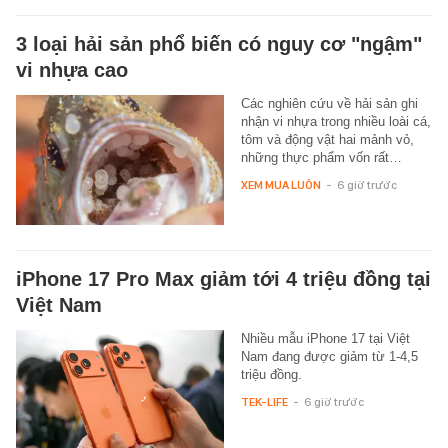
3 loại hải sản phổ biến có nguy cơ "ngậm"
vi nhựa cao
Các nghiên cứu về hải sản ghi
nhận vi nhựa trong nhiều loài cá,
tôm và động vật hai mảnh vỏ,
những thực phẩm vốn rất…
XEM MUA LUÔN
-
6 giờ trước
iPhone 17 Pro Max giảm tới 4 triệu đồng tại
Việt Nam
Nhiều mẫu iPhone 17 tại Việt
Nam đang được giảm từ 1-4,5
triệu đồng.
TEK-LIFE
-
6 giờ trước