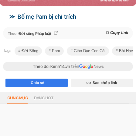
Bố mẹ Pam bị chỉ trích
Copy link
Theo
Đời sống Pháp luật
Tags
Đời Sống
Pam
Giáo Dục Con Cái
Bài Học 
Theo dõi Kenh14.vn trên
Chia sẻ
Sao chép link
CÙNG MỤC
ĐANG HOT