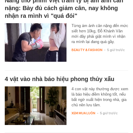
Nàng thơ phim Việt trăm tỷ bị ám ảnh cân
nặng: Bày đủ cách giảm cân, nay không
nhận ra mình vì "quá đói"
Từng ám ảnh cân nặng đến mức
siết hơn 10kg, Đỗ Khánh Vân
mới đây phải giật mình vì nhận
ra mình lại đang quá gầy.
BEAUTY & FASHION
-
5 giờ trước
4 vật vào nhà báo hiệu phong thủy xấu
4 con vật này thường được xem
là báo hiệu điềm không tốt, nếu
bất ngờ xuất hiện trong nhà, gia
chủ nên lưu tâm.
XEM MUA LUÔN
-
5 giờ trước