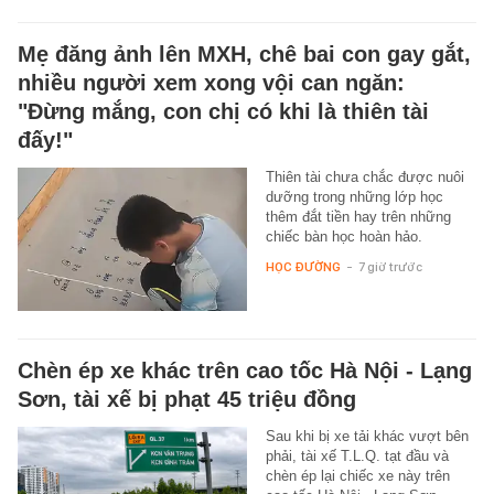
Mẹ đăng ảnh lên MXH, chê bai con gay gắt,
nhiều người xem xong vội can ngăn:
"Đừng mắng, con chị có khi là thiên tài
đấy!"
Thiên tài chưa chắc được nuôi
dưỡng trong những lớp học
thêm đắt tiền hay trên những
chiếc bàn học hoàn hảo.
HỌC ĐƯỜNG
-
7 giờ trước
Chèn ép xe khác trên cao tốc Hà Nội - Lạng
Sơn, tài xế bị phạt 45 triệu đồng
Sau khi bị xe tải khác vượt bên
phải, tài xế T.L.Q. tạt đầu và
chèn ép lại chiếc xe này trên