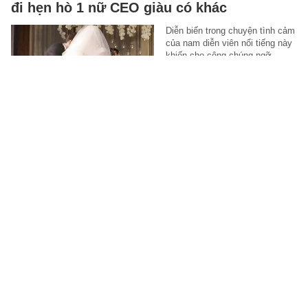
đi hẹn hò 1 nữ CEO giàu có khác
Diễn biến trong chuyện tình cảm
của nam diễn viên nổi tiếng này
khiến cho công chúng ngỡ
ngàng, bật ngửa.
STAR
-
6 giờ trước
Sơn Tùng M-TP đang làm gì ở Mỹ?
Việc Sơn Tùng M-TP xuất hiện
tại một cuộc phỏng vấn ở Mỹ
khiến không ít người bất ngờ.
MUSIK
-
6 giờ trước
Mùa Thu rất cần: 5 kem chống nắng vừa