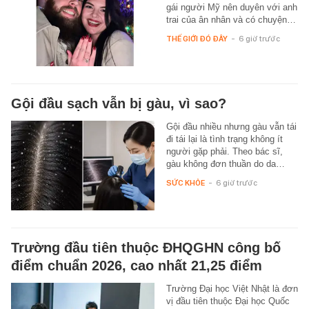
gái người Mỹ nên duyên với anh
trai của ân nhân và có chuyện…
THẾ GIỚI ĐÓ ĐÂY
-
6 giờ trước
Gội đầu sạch vẫn bị gàu, vì sao?
Gội đầu nhiều nhưng gàu vẫn tái
đi tái lại là tình trạng không ít
người gặp phải. Theo bác sĩ,
gàu không đơn thuần do da…
SỨC KHỎE
-
6 giờ trước
Trường đầu tiên thuộc ĐHQGHN công bố
điểm chuẩn 2026, cao nhất 21,25 điểm
Trường Đại học Việt Nhật là đơn
vị đầu tiên thuộc Đại học Quốc