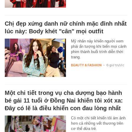
Chị đẹp xứng danh nữ chính mặc đỉnh nhất
lúc này: Body khét "cân" mọi outfit
Mỹ nhân này khiến người xem
phải ấn tượng khi biến mọi cảnh
phim thành buổi trình diễn thời
trang.
BEAUTY & FASHION
-
6 giờ trước
Một chi tiết trong vụ cha dượng bạo hành
bé gái 11 tuổi ở Đồng Nai khiến tôi xót xa:
Đây có lẽ là điều khiến con đau lòng nhất
Có một chi tiết khiến tôi ám ảnh
hơn cả những vết thương trên
cơ thể đứa trẻ.