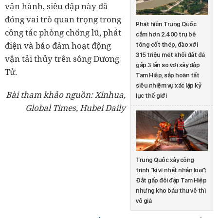
vận hành, siêu đập này đã
đóng vai trò quan trọng trong
Phát hiện Trung Quốc
công tác phòng chống lũ, phát
cắm hơn 2.400 trụ bê
điện và bảo đảm hoạt động
tông cốt thép, đào xới
315 triệu mét khối đất đá
vận tải thủy trên sông Dương
gấp 3 lần so với xây đập
Tử.
Tam Hiệp, sắp hoàn tất
siêu nhiệm vụ xác lập kỷ
Bài tham khảo nguồn: Xinhua,
lục thế giới
Global Times, Hubei Daily
Trung Quốc xây công
trình "kì vĩ nhất nhân loại":
Đắt gấp đôi đập Tam Hiệp
nhưng kho báu thu về thì
vô giá