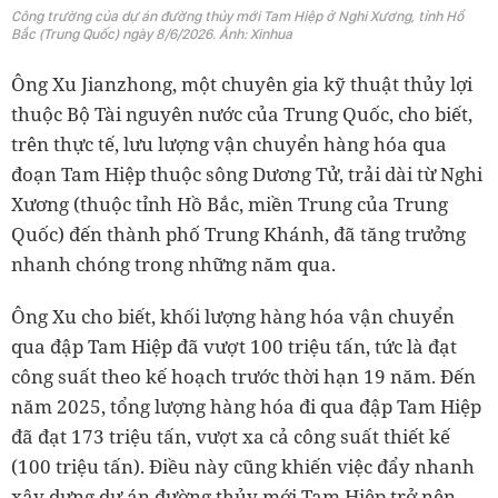
Công trường của dự án đường thủy mới Tam Hiệp ở Nghi Xương, tỉnh Hồ
Bắc (Trung Quốc) ngày 8/6/2026. Ảnh: Xinhua
Ông Xu Jianzhong, một chuyên gia kỹ thuật thủy lợi
thuộc Bộ Tài nguyên nước của Trung Quốc, cho biết,
trên thực tế, lưu lượng vận chuyển hàng hóa qua
đoạn Tam Hiệp thuộc sông Dương Tử, trải dài từ Nghi
Xương (thuộc tỉnh Hồ Bắc, miền Trung của Trung
Quốc) đến thành phố Trung Khánh, đã tăng trưởng
nhanh chóng trong những năm qua.
Ông Xu cho biết, khối lượng hàng hóa vận chuyển
qua đập Tam Hiệp đã vượt 100 triệu tấn, tức là đạt
công suất theo kế hoạch trước thời hạn 19 năm. Đến
năm 2025, tổng lượng hàng hóa đi qua đập Tam Hiệp
đã đạt 173 triệu tấn, vượt xa cả công suất thiết kế
(100 triệu tấn). Điều này cũng khiến việc đẩy nhanh
xây dựng dự án đường thủy mới Tam Hiệp trở nên