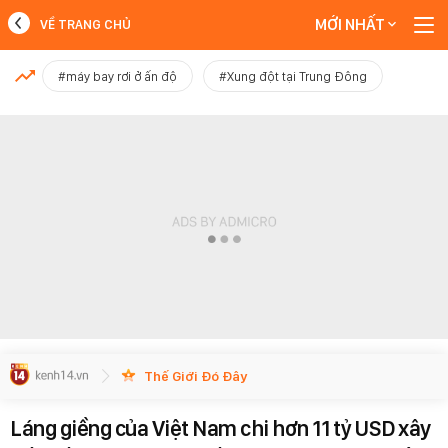
MỚI NHẤT
VỀ TRANG CHỦ
MỚI NHẤT
#máy bay rơi ở ấn độ
#Xung đột tại Trung Đông
Xem thêm
Thế Giới Đó Đây
Láng giềng của Việt Nam chi hơn 11 tỷ USD xây