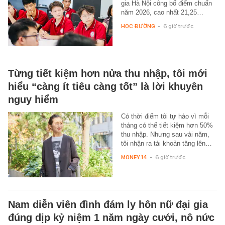
gia Hà Nội công bố điểm chuẩn
năm 2026, cao nhất 21,25…
HỌC ĐƯỜNG
-
6 giờ trước
Từng tiết kiệm hơn nửa thu nhập, tôi mới
hiểu “càng ít tiêu càng tốt” là lời khuyên
nguy hiểm
Có thời điểm tôi tự hào vì mỗi
tháng có thể tiết kiệm hơn 50%
thu nhập. Nhưng sau vài năm,
tôi nhận ra tài khoản tăng lên…
MONEY.14
-
6 giờ trước
Nam diễn viên đình đám ly hôn nữ đại gia
đúng dịp kỷ niệm 1 năm ngày cưới, nô nức