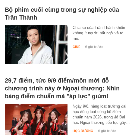
Bộ phim cuối cùng trong sự nghiệp của
Trấn Thành
Chia sẻ của Trấn Thành khiến
không ít người bất ngờ và tò
mò.
CINE
-
6 giờ trước
29,7 điểm, tức 9/9 điểm/môn mới đỗ
chương trình này ở Ngoại thương: Nhìn
bảng điểm chuẩn mà "áp lực" giùm!
Ngày 9/8, hàng loạt trường đại
học đồng loạt công bố điểm
chuẩn năm 2026, trong đó Đại
học Ngoại thương tiếp tục gây…
HỌC ĐƯỜNG
-
6 giờ trước