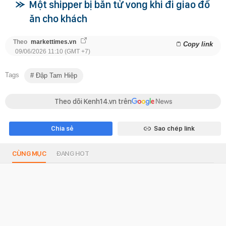
Một shipper bị bắn tử vong khi đi giao đồ
ăn cho khách
Theo
markettimes.vn
Copy link
09/06/2026 11:10 (GMT +7)
Tags
Đập Tam Hiệp
Theo dõi Kenh14.vn trên
Chia sẻ
Sao chép link
CÙNG MỤC
ĐANG HOT