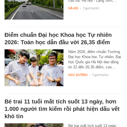
cao tốc Hà Nội - Lạng Sơn,…
XÃ HỘI
-
7 giờ trước
Điểm chuẩn Đại học Khoa học Tự nhiên
2026: Toán học dẫn đầu với 26,35 điểm
Năm 2026, điểm chuẩn Trường
Đại học Khoa học Tự nhiên, Đại
học Quốc gia Hà Nội dao động
từ 22 đến 26,35 điểm, cao…
HỌC ĐƯỜNG
-
7 giờ trước
Bé trai 11 tuổi mất tích suốt 13 ngày, hơn
1.000 người tìm kiếm rồi phát hiện dấu vết
khó tin
Bé trai mất tích suốt 13 ngày,