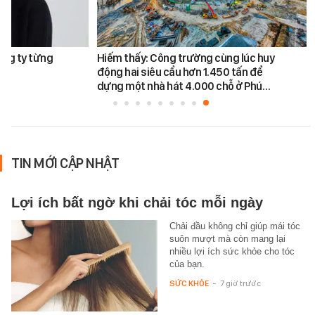
ông ty từng
Hiếm thấy: Công trường cùng lúc huy
động hai siêu cẩu hơn 1.450 tấn để
dựng một nhà hát 4.000 chỗ ở Phú…
TIN MỚI CẬP NHẬT
Lợi ích bất ngờ khi chải tóc mỗi ngày
Chải đầu không chỉ giúp mái tóc
suôn mượt mà còn mang lại
nhiều lợi ích sức khỏe cho tóc
của bạn.
SỨC KHỎE
-
7 giờ trước