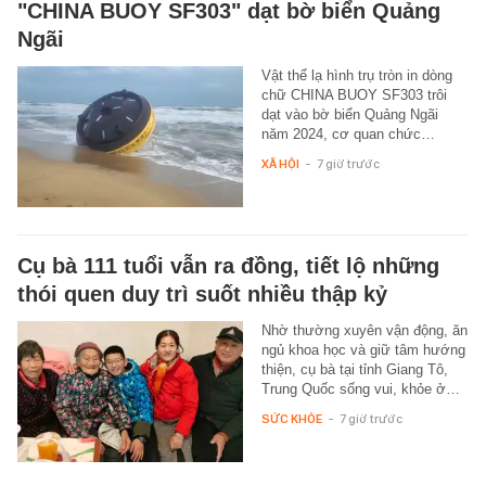
"CHINA BUOY SF303" dạt bờ biển Quảng
Ngãi
Vật thể lạ hình trụ tròn in dòng
chữ CHINA BUOY SF303 trôi
dạt vào bờ biển Quảng Ngãi
năm 2024, cơ quan chức…
XÃ HỘI
-
7 giờ trước
Cụ bà 111 tuổi vẫn ra đồng, tiết lộ những
thói quen duy trì suốt nhiều thập kỷ
Nhờ thường xuyên vận động, ăn
ngủ khoa học và giữ tâm hướng
thiện, cụ bà tại tỉnh Giang Tô,
Trung Quốc sống vui, khỏe ở…
SỨC KHỎE
-
7 giờ trước