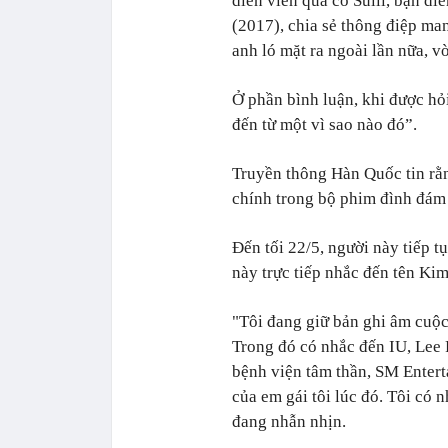
diễn viên quá cố Sulli, bạn d
(2017), chia sẻ thông điệp ma
anh ló mặt ra ngoài lần nữa, v
Ở phần bình luận, khi được hỏi 
đến từ một vì sao nào đó”.
Truyền thông Hàn Quốc tin rằn
chính trong bộ phim đình đám 
Đến tối 22/5, người này tiếp t
này trực tiếp nhắc đến tên Ki
"Tôi đang giữ bản ghi âm cuộc 
Trong đó có nhắc đến IU, Lee
bệnh viện tâm thần, SM Entert
của em gái tôi lúc đó. Tôi có
đang nhẫn nhịn.