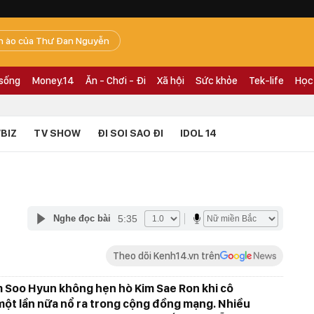
n ào của Thư Đan Nguyễn
 sống
Money.14
Ăn - Chơi - Đi
Xã hội
Sức khỏe
Tek-life
Học
BIZ
TV SHOW
ĐI SOI SAO ĐI
IDOL 14
5:35
Nghe đọc bài
Theo dõi Kenh14.vn trên
im Soo Hyun không hẹn hò Kim Sae Ron khi cô
i một lần nữa nổ ra trong cộng đồng mạng. Nhiều