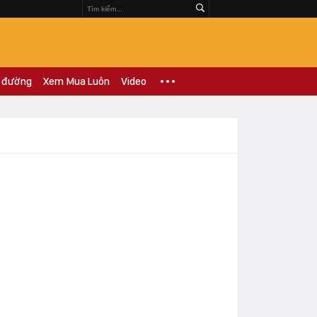
 đường
Xem Mua Luôn
Video