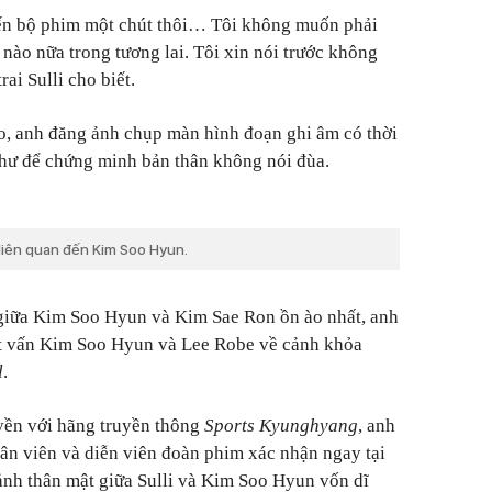
đến bộ phim một chút thôi… Tôi không muốn phải
nào nữa trong tương lai. Tôi xin nói trước không
rai Sulli cho biết.
, anh đăng ảnh chụp màn hình đoạn ghi âm có thời
như để chứng minh bản thân không nói đùa.
m liên quan đến Kim Soo Hyun.
 giữa Kim Soo Hyun và Kim Sae Ron ồn ào nhất, anh
chất vấn Kim Soo Hyun và Lee Robe về cảnh khỏa
l
.
yền với hãng truyền thông
Sports Kyunghyang
, anh
hân viên và diễn viên đoàn phim xác nhận ngay tại
cảnh thân mật giữa Sulli và Kim Soo Hyun vốn dĩ