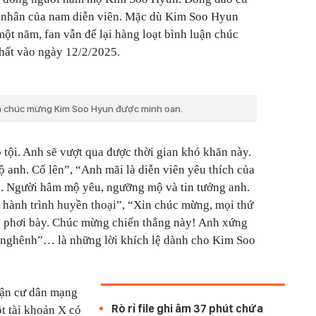
á nhân của nam diễn viên. Mặc dù Kim Soo Hyun
ột năm, fan vẫn để lại hàng loạt bình luận chúc
hất vào ngày 12/2/2025.
m chúc mừng Kim Soo Hyun được minh oan.
vô tội. Anh sẽ vượt qua được thời gian khó khăn này.
ộ anh. Cố lên”, “Anh mãi là diễn viên yêu thích của
g. Người hâm mộ yêu, ngưỡng mộ và tin tưởng anh.
 là hành trình huyền thoại”, “Xin chúc mừng, mọi thứ
ợc phơi bày. Chúc mừng chiến thắng này! Anh xứng
nghênh”… là những lời khích lệ dành cho Kim Soo
hận cư dân mạng
Rò rỉ file ghi âm 37 phút chứa
t tài khoản X có