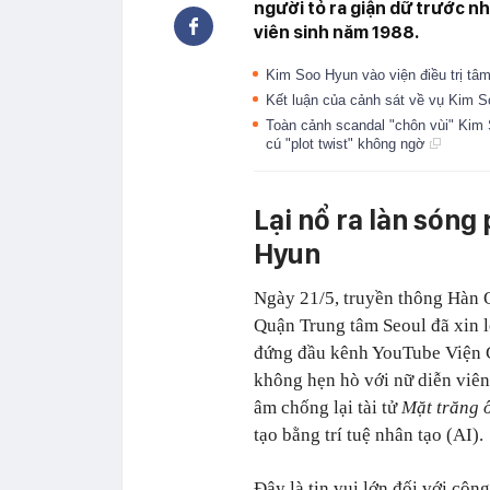
người tỏ ra giận dữ trước n
viên sinh năm 1988.
Kim Soo Hyun vào viện điều trị tâ
Kết luận của cảnh sát về vụ Kim 
Toàn cảnh scandal "chôn vùi" Kim
cú "plot twist" không ngờ
Lại nổ ra làn són
Hyun
Ngày 21/5, truyền thông Hàn 
Quận Trung tâm Seoul đã xin l
đứng đầu kênh YouTube Viện G
không hẹn hò với nữ diễn viê
âm chống lại tài tử
Mặt trăng 
tạo bằng trí tuệ nhân tạo (AI).
Đây là tin vui lớn đối với c