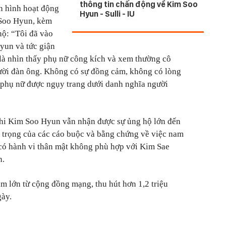
thông tin chấn động về Kim Soo
n hình hoạt động
Hyun - Sulli - IU
 Soo Hyun, kèm
nộ: “Tôi đã vào
yun và tức giận
 là nhìn thấy phụ nữ công kích và xem thường cô
gười đàn ông. Không có sự đồng cảm, không có lòng
ét phụ nữ được ngụy trang dưới danh nghĩa người
 khi Kim Soo Hyun vẫn nhận được sự ủng hộ lớn đến
m trọng của các cáo buộc và bằng chứng về việc nam
có hành vi thân mật không phù hợp với Kim Sae
n.
m lớn từ cộng đồng mạng, thu hút hơn 1,2 triệu
gày.