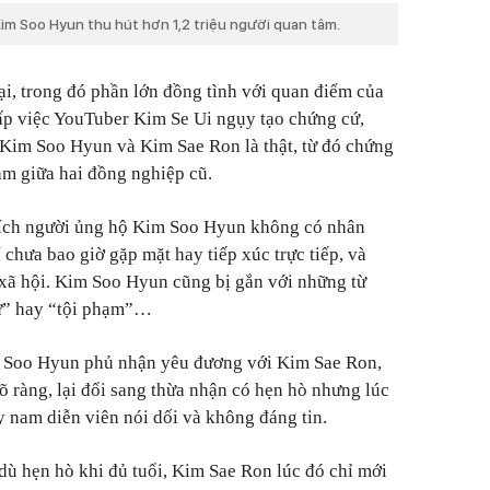
Kim Soo Hyun thu hút hơn 1,2 triệu người quan tâm.
ại, trong đó phần lớn đồng tình với quan điểm của
hấp việc YouTuber Kim Se Ui ngụy tạo chứng cứ,
 Kim Soo Hyun và Kim Sae Ron là thật, từ đó chứng
ảm giữa hai đồng nghiệp cũ.
rích người ủng hộ Kim Soo Hyun không có nhân
 chưa bao giờ gặp mặt hay tiếp xúc trực tiếp, và
xã hội. Kim Soo Hyun cũng bị gắn với những từ
dữ” hay “tội phạm”…
m Soo Hyun phủ nhận yêu đương với Kim Sae Ron,
õ ràng, lại đổi sang thừa nhận có hẹn hò nhưng lúc
y nam diễn viên nói dối và không đáng tin.
dù hẹn hò khi đủ tuổi, Kim Sae Ron lúc đó chỉ mới