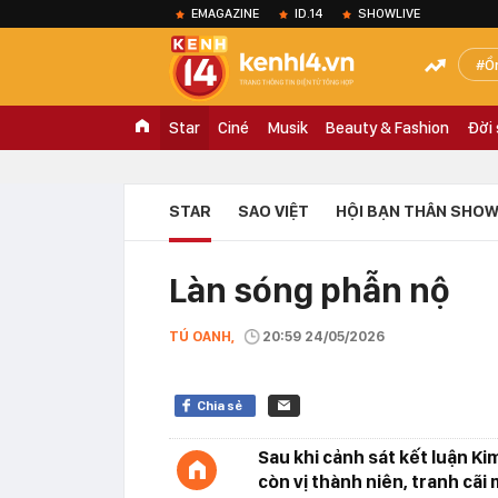
EMAGAZINE
ID.14
SHOWLIVE
Ồ
Star
Ciné
Musik
Beauty & Fashion
Đời
STAR
SAO VIỆT
HỘI BẠN THÂN SHOW
Làn sóng phẫn nộ
TÚ OANH,
20:59 24/05/2026
Chia sẻ
Sau khi cảnh sát kết luận K
còn vị thành niên, tranh cã