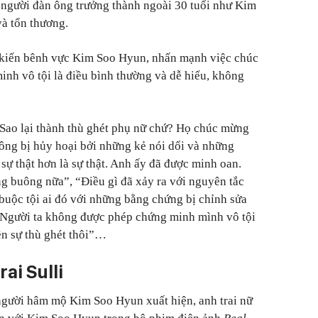
i người đàn ông trưởng thành ngoài 30 tuổi như Kim
và tổn thương.
 kiến bênh vực Kim Soo Hyun, nhấn mạnh việc chúc
nh vô tội là điều bình thường và dễ hiểu, không
“Sao lại thành thù ghét phụ nữ chứ? Họ chúc mừng
ông bị hủy hoại bởi những kẻ nói dối và những
 sự thật hơn là sự thật. Anh ấy đã được minh oan.
 buông nữa”, “Điều gì đã xảy ra với nguyên tắc
buộc tội ai đó với những bằng chứng bị chỉnh sửa
? Người ta không được phép chứng minh mình vô tội
ền sự thù ghét thôi”…
rai Sulli
người hâm mộ Kim Soo Hyun xuất hiện, anh trai nữ