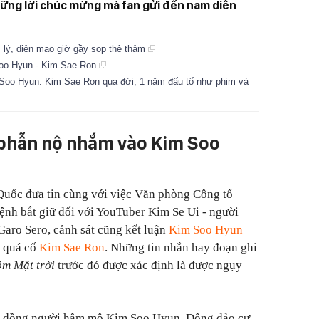
hững lời chúc mừng mà fan gửi đến nam diễn
m lý, diện mạo giờ gầy sọp thê thảm
Soo Hyun - Kim Sae Ron
 Soo Hyun: Kim Sae Ron qua đời, 1 năm đấu tố như phim và
g phẫn nộ nhắm vào Kim Soo
Quốc đưa tin cùng với việc Văn phòng Công tố
ệnh bắt giữ đối với YouTuber Kim Se Ui - người
aro Sero, cảnh sát cũng kết luận
Kim Soo Hyun
n quá cố
Kim Sae Ron
. Những tin nhắn hay đoạn ghi
ôm Mặt trời
trước đó được xác định là được ngụy
ộng đồng người hâm mộ Kim Soo Hyun. Đông đảo cư