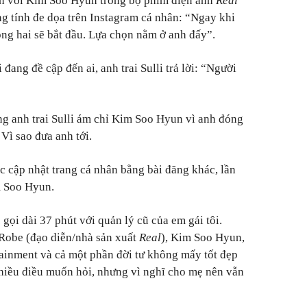
iễn với Kim Soo Hyun trong bộ phim điện ảnh
Real
ng tính đe dọa trên Instagram cá nhân: “Ngay khi
òng hai sẽ bắt đầu. Lựa chọn nằm ở anh đấy”.
đang đề cập đến ai, anh trai Sulli trả lời: “Người
g anh trai Sulli ám chỉ Kim Soo Hyun vì anh đóng
Vì sao đưa anh tới.
ục cập nhật trang cá nhân bằng bài đăng khác, lần
m Soo Hyun.
gọi dài 37 phút với quản lý cũ của em gái tôi.
 Robe (đạo diễn/nhà sản xuất
Real
), Kim Soo Hyun,
ainment và cả một phần đời tư không mấy tốt đẹp
 nhiều điều muốn hỏi, nhưng vì nghĩ cho mẹ nên vẫn