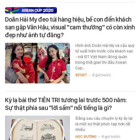
Doãn Hải My đeo túi hàng hiệu, bế con đến khách
sạn gặp Văn Hậu, visual "cam thường" có còn xinh
đẹp như ảnh tự đăng?
Hình ảnh Doãn Hải My và cậu quý
tử xuất hiện trước cửa khách sạn
- nơi ĐT Việt Nam đóng quân
trong thời gian thi đấu Asean
Cup…
SPORT
-
6 giờ trước
Kỳ lạ bài thơ TIÊN TRI tương lai trước 500 năm:
Sự thật phía sau "lời sấm" nổi tiếng là gì?
Đằng sau câu chuyện ly kỳ ấy lại
là một sự thật phức tạp hơn rất
nhiều.
HỌC ĐƯỜNG
-
6 giờ trước