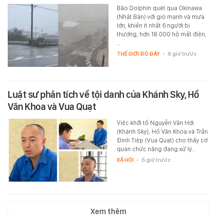
Bão Dolphin quét qua Okinawa
(Nhật Bản) với gió mạnh và mưa
lớn, khiến ít nhất 6 người bị
thương, hơn 18.000 hộ mất điện,
…
THẾ GIỚI ĐÓ ĐÂY
-
6 giờ trước
Luật sư phân tích về tội danh của Khánh Sky, Hồ
Văn Khoa và Vua Quạt
Việc khởi tố Nguyễn Văn Hợi
(Khánh Sky), Hồ Văn Khoa và Trần
Đình Tiệp (Vua Quạt) cho thấy cơ
quan chức năng đang xử lý…
XÃ HỘI
-
6 giờ trước
Xem thêm