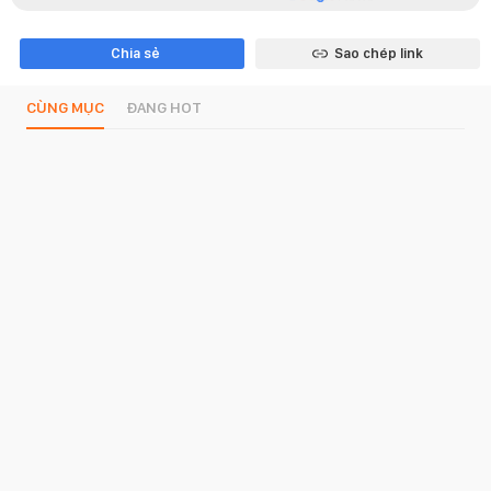
Chia sẻ
Sao chép link
CÙNG MỤC
ĐANG HOT