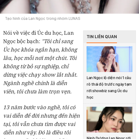
Tạo hình của Lan Ngọc trong nhóm LUNAS
Nói về việc đi Úc du học, Lan
TIN LIÊN QUAN
Ngọc bộc bạch:
"Tôi chỉ sang
Úc học khóa ngắn hạn, không
lâu, học mỗi nơi một chút. Tôi
không từ bỏ sự nghiệp, chỉ
dừng việc chạy show lắt nhắt.
Lan Ngọc lộ diện nói 1 câu
Ngành nghề chính là diễn
rõ thái độ trước ngày tạm
viên, tôi chưa làm trọn vẹn.
rời showbiz sang Úc du
học
13 năm bước vào nghề, tôi có
vai diễn để đời nhưng đến hiện
tại, tôi vẫn chưa tìm được vai
diễn như vậy. Đó là điều tôi
Ninh Dương Lan Ngọc rời