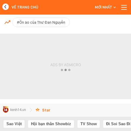
VỀ TRANG CHỦ
MỚI NHẤT
MỚI NHẤT
#Ồn ào của Thư Đan Nguyễn
Xem thêm
Star
Sao Việt
Hội bạn thân Showbiz
TV Show
Đi Soi Sao Đi