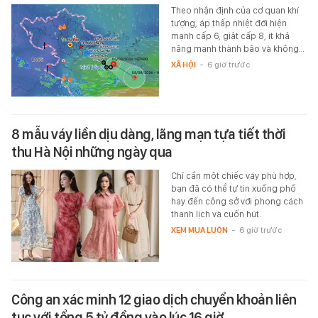
Theo nhận định của cơ quan khí
tượng, áp thấp nhiệt đới hiện
mạnh cấp 6, giật cấp 8, ít khả
năng mạnh thành bão và không…
XÃ HỘI
-
6 giờ trước
8 mẫu váy liền dịu dàng, lãng mạn tựa tiết thời
thu Hà Nội những ngày qua
Chỉ cần một chiếc váy phù hợp,
bạn đã có thể tự tin xuống phố
hay đến công sở với phong cách
thanh lịch và cuốn hút.
XEM MUA LUÔN
-
6 giờ trước
Công an xác minh 12 giao dịch chuyển khoản liên
tục với tổng 5 tỷ đồng vào lúc 16 giờ