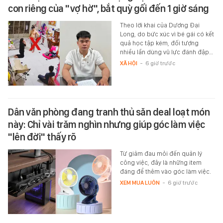
con riêng của "vợ hờ", bắt quỳ gối đến 1 giờ sáng
Theo lời khai của Dương Đại
Long, do bức xúc vì bé gái có kết
quả học tập kém, đối tượng
nhiều lần dùng vũ lực đánh đập…
XÃ HỘI
-
6 giờ trước
Dân văn phòng đang tranh thủ săn deal loạt món
này: Chỉ vài trăm nghìn nhưng giúp góc làm việc
"lên đời" thấy rõ
Từ giảm đau mỏi đến quản lý
công việc, đây là những item
đáng để thêm vào góc làm việc.
XEM MUA LUÔN
-
6 giờ trước