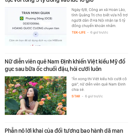
Ngày 6/8, Công an xã Hoàn Lão,
tỉnh Quảng Trị cho biết vừa hỗ trợ
người dân ở Hà Nội nhận lại 5 tỷ
đồng chuyển khoản nhầm.
TEK-LIFE
-
6 giờ trước
Nữ diễn viên quê Nam Định khiến Việt kiều Mỹ đổ
gục sau bữa ốc chuối đậu, hỏi cưới luôn
"Ăn xong thì Việt kiều hỏi cưới cô
gái", nữ diễn viên quê Nam Định
chia sẻ.
STAR
-
6 giờ trước
Phẫn nộ lời khai của đối tượng bạo hành dã man