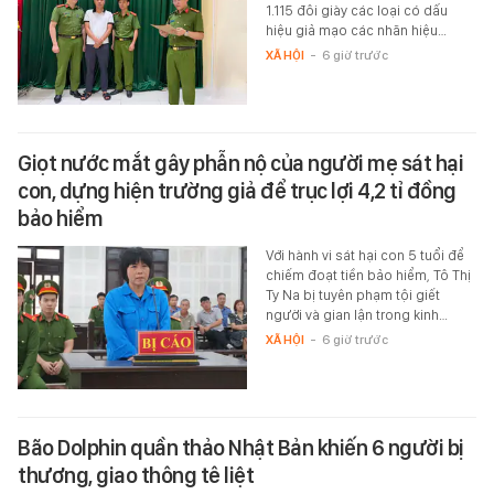
1.115 đôi giày các loại có dấu
hiệu giả mạo các nhãn hiệu…
XÃ HỘI
-
6 giờ trước
Giọt nước mắt gây phẫn nộ của người mẹ sát hại
con, dựng hiện trường giả để trục lợi 4,2 tỉ đồng
bảo hiểm
Với hành vi sát hại con 5 tuổi để
chiếm đoạt tiền bảo hiểm, Tô Thị
Ty Na bị tuyên phạm tội giết
người và gian lận trong kinh…
XÃ HỘI
-
6 giờ trước
Bão Dolphin quần thảo Nhật Bản khiến 6 người bị
thương, giao thông tê liệt