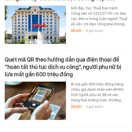
Mới đây, Cục Thuế ban hành
Công văn số 5322/CT-PC chỉ đạo
các đơn vị trong toàn ngành Thuế
về việc chỉ đạo công khai thông…
XÃ HỘI
-
5 giờ trước
Quét mã QR theo hướng dẫn qua điện thoại để
"hoàn tất thủ tục dịch vụ công", người phụ nữ bị
lừa mất gần 600 triệu đồng
Bị lừa gần 600 triệu đồng bằng
chiêu giả danh nhân viên BHXH,
một người phụ nữ đã rơi vào
trạng thái hoảng loạn, thường…
XÃ HỘI
-
5 giờ trước