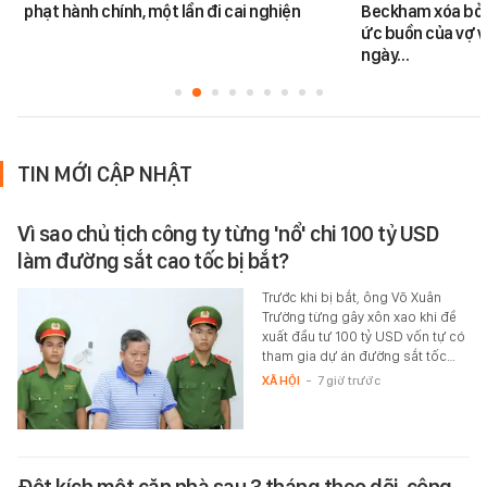
phạt hành chính, một lần đi cai nghiện
Beckham xóa bỏ k
ức buồn của vợ v
ngày…
TIN MỚI CẬP NHẬT
Vì sao chủ tịch công ty từng 'nổ' chi 100 tỷ USD
làm đường sắt cao tốc bị bắt?
Trước khi bị bắt, ông Võ Xuân
Trường từng gây xôn xao khi đề
xuất đầu tư 100 tỷ USD vốn tự có
tham gia dự án đường sắt tốc…
XÃ HỘI
-
7 giờ trước