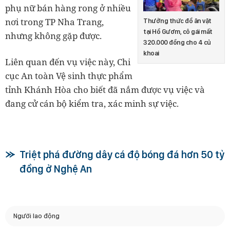
phụ nữ bán hàng rong ở nhiều
nơi trong TP Nha Trang,
Thưởng thức đồ ăn vặt
tại Hồ Gươm, cô gái mất
nhưng không gặp được.
320.000 đồng cho 4 củ
khoai
Liên quan đến vụ việc này, Chi
cục An toàn Vệ sinh thực phẩm
tỉnh Khánh Hòa cho biết đã nắm được vụ việc và
đang cử cán bộ kiểm tra, xác minh sự việc.
Triệt phá đường dây cá độ bóng đá hơn 50 tỷ
đồng ở Nghệ An
Người lao động