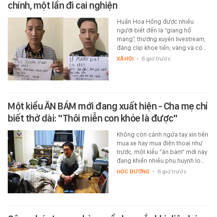
chính, một lần đi cai nghiện
Huấn Hoa Hồng được nhiều
người biết đến là “giang hồ
mạng”, thường xuyên livestream,
đăng clip khoe tiền, vàng và có…
XÃ HỘI
-
6 giờ trước
Một kiểu ĂN BÁM mới đang xuất hiện - Cha mẹ chỉ
biết thở dài: "Thôi miễn con khỏe là được"
Không còn cảnh ngửa tay xin tiền
mua xe hay mua điện thoại như
trước, một kiểu "ăn bám" mới này
đang khiến nhiều phụ huynh lo…
HỌC ĐƯỜNG
-
6 giờ trước