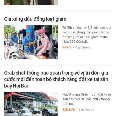
Giá xăng dầu đồng loạt giảm
Từ 15h chiều nay 6/8, giá các loại
xăng dầu đồng loạt giảm, trong
đó xăng E5 RON92 giảm mạnh
nhất 660 đồng/lít.
XÃ HỘI
-
5 giờ trước
Grab phát thông báo quan trọng về vị trí đón, giá
cước mới đến toàn bộ khách hàng đặt xe tại sân
bay Nội Bài
Người dùng Grab muốn đặt xe tại
sân bay Nội Bài cần chú ý thông
báo sau.
TEK-LIFE
-
5 giờ trước