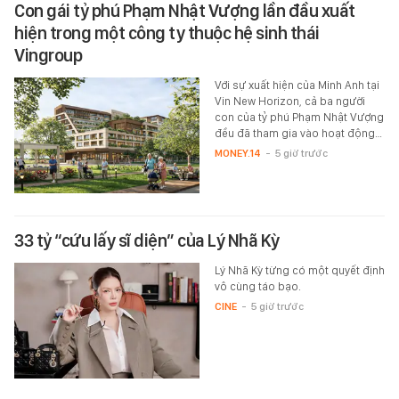
Con gái tỷ phú Phạm Nhật Vượng lần đầu xuất
hiện trong một công ty thuộc hệ sinh thái
Vingroup
Với sự xuất hiện của Minh Anh tại
Vin New Horizon, cả ba người
con của tỷ phú Phạm Nhật Vượng
đều đã tham gia vào hoạt động…
MONEY.14
-
5 giờ trước
33 tỷ “cứu lấy sĩ diện” của Lý Nhã Kỳ
Lý Nhã Kỳ từng có một quyết định
vô cùng táo bạo.
CINE
-
5 giờ trước