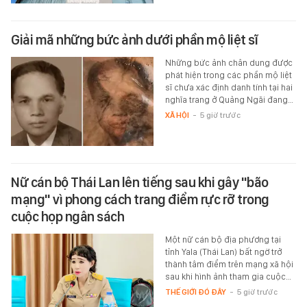
Giải mã những bức ảnh dưới phần mộ liệt sĩ
Những bức ảnh chân dung được
phát hiện trong các phần mộ liệt
sĩ chưa xác định danh tính tại hai
nghĩa trang ở Quảng Ngãi đang…
XÃ HỘI
-
5 giờ trước
Nữ cán bộ Thái Lan lên tiếng sau khi gây "bão
mạng" vì phong cách trang điểm rực rỡ trong
cuộc họp ngân sách
Một nữ cán bộ địa phương tại
tỉnh Yala (Thái Lan) bất ngờ trở
thành tâm điểm trên mạng xã hội
sau khi hình ảnh tham gia cuộc…
THẾ GIỚI ĐÓ ĐÂY
-
5 giờ trước