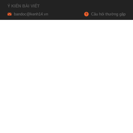
Ý KIẾN BÀI VIẾT
bandoc@kenh14.vn
Câu hỏi thường gặp
HỢP TÁC NỘI DUNG
marketing@kenh14.vn
024 7309 5555
HỖ TRỢ QUẢNG CÁO
giaitrixahoi@admicro.vn
02473007108
TRỤ SỞ HÀ NỘI
Tầng 21, Tòa nhà Center Building, Hapulico Complex, Số 01, phố
Nguyễn Huy Tưởng, phường Thanh Xuân, thành phố Hà Nội
TRỤ SỞ TP.HỒ CHÍ MINH
Tầng 4, Tòa nhà 123, số 127 Võ Văn Tần, Phường Xuân Hòa, TPHCM