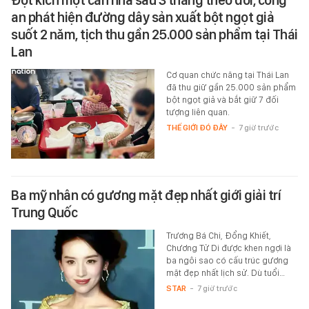
Đột kích một căn nhà sau 3 tháng theo dõi, công
an phát hiện đường dây sản xuất bột ngọt giả
suốt 2 năm, tịch thu gần 25.000 sản phẩm tại Thái
Lan
Cơ quan chức năng tại Thái Lan
đã thu giữ gần 25.000 sản phẩm
bột ngọt giả và bắt giữ 7 đối
tượng liên quan.
THẾ GIỚI ĐÓ ĐÂY
-
7 giờ trước
Ba mỹ nhân có gương mặt đẹp nhất giới giải trí
Trung Quốc
Trương Bá Chi, Đổng Khiết,
Chương Tử Di được khen ngợi là
ba ngôi sao có cấu trúc gương
mặt đẹp nhất lịch sử. Dù tuổi…
STAR
-
7 giờ trước