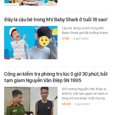
Đây là cậu bé trong MV Baby Shark ở tuổi 18 sao!
Cậu bé đóng chính trong MV
Baby Shark giờ đã trưởng thành.
STAR
-
5 giờ trước
Công an kiểm tra phòng trọ lúc 0 giờ 30 phút, bắt
tạm giam Nguyễn Văn Điệp SN 1995
Đối tượng Nguyễn Văn Điệp bị
khởi tố, bắt tạm giam về hành vi
tàng trữ trái phép chất ma túy.
XÃ HỘI
-
5 giờ trước