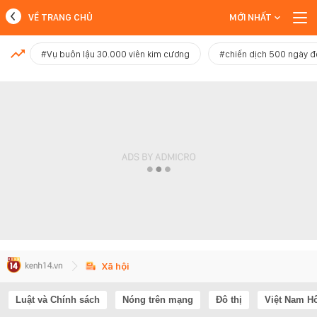
VỀ TRANG CHỦ
MỚI NHẤT
MỚI NHẤT
#Vụ buôn lậu 30.000 viên kim cương
#chiến dịch 500 ngày 
Xem thêm
Xã hội
Luật và Chính sách
Nóng trên mạng
Đô thị
Việt Nam H