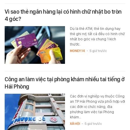
Vì sao thẻ ngân hàng lại có hình chữ nhật bo tròn
4 góc?
Dù là thẻ ATM, thẻ tín dụng hay
thẻ ghi nợ, tất cả đều có hình chữ
nhật bo góc và chung 1 kích
thước.
MONEY.14
-
5 giờ trước
Công an làm việc tại phòng khám nhiều tai tiếng ở
Hải Phòng
Các đơn vị nghiệp vụ thuộc Công
an TP Hải Phòng vừa phối hợp với
các đơn vị chức năng, địa
phương làm việc tại Phòng
khám…
XÃ HỘI
-
5 giờ trước