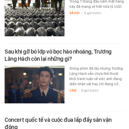
Trong 7 tháng đầu năm mặt hàng
này đã mang về hơn nửa tỷ USD.
XÃ HỘI
-
6 giờ trước
Sau khi gỡ bỏ lớp vỏ bọc hào nhoáng, Trương
Lăng Hách còn lại những gì?
Đóng phim đã lâu nhưng Trương
Lăng Hách vẫn chưa thể thoát
khỏi tranh luận về việc anh đang
diễn nhân vật hay chỉ đang cố…
CINE
-
6 giờ trước
Concert quốc tế và cuộc đua lấp đầy sân vận
động