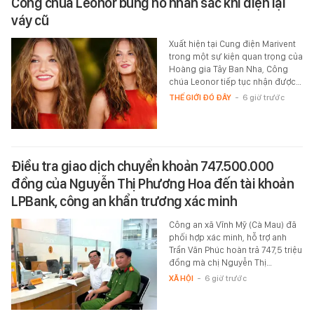
Công chúa Leonor bùng nổ nhan sắc khi diện lại
váy cũ
Xuất hiện tại Cung điện Marivent
trong một sự kiện quan trọng của
Hoàng gia Tây Ban Nha, Công
chúa Leonor tiếp tục nhận được…
THẾ GIỚI ĐÓ ĐÂY
-
6 giờ trước
Điều tra giao dịch chuyển khoản 747.500.000
đồng của Nguyễn Thị Phương Hoa đến tài khoản
LPBank, công an khẩn trương xác minh
Công an xã Vĩnh Mỹ (Cà Mau) đã
phối hợp xác minh, hỗ trợ anh
Trần Văn Phúc hoàn trả 747,5 triệu
đồng mà chị Nguyễn Thị…
XÃ HỘI
-
6 giờ trước