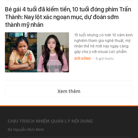
Bé gái 4 tuổi đã kiếm tiền, 10 tuổi đóng phim Trấn
Thành: Nay lột xác ngoạn mục, dự đoán sớm
thành mỹ nhân
15 tuổi nhưng có hơn 10 năm kinh
nghiệm tham gia nghệ thuật, mỹ
nhân thế hệ mới này ngày càng
gây chú ý với visual cực phẩm.
ĐỜI SỐNG
-
5 giờ trước
Xem thêm
CHỊU TRÁCH NHIỆM QUẢN LÝ NỘI DUNG
Bà Nguyễn Bích Minh