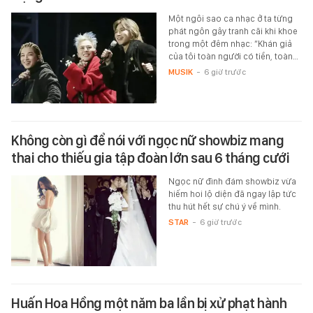
Một ngôi sao ca nhạc ở ta từng
phát ngôn gây tranh cãi khi khoe
trong một đêm nhạc: “Khán giả
của tôi toàn người có tiền, toàn…
MUSIK
-
6 giờ trước
Không còn gì để nói với ngọc nữ showbiz mang
thai cho thiếu gia tập đoàn lớn sau 6 tháng cưới
Ngọc nữ đình đám showbiz vừa
hiếm hoi lộ diện đã ngay lập tức
thu hút hết sự chú ý về mình.
STAR
-
6 giờ trước
Huấn Hoa Hồng một năm ba lần bị xử phạt hành