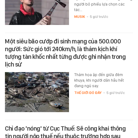
người bỏ phiếu lựa chọn các
tác…
MUSIK
-
5 giờ trước
Một siêu bão cướp đi sinh mạng của 500.000
người: Sức gió tới 240km/h, là thảm kịch khí
tượng tàn khốc nhất từng được ghi nhận trong
lịch sử
Thảm họa ập đến giữa đêm
khuya, khi người dân hầu hết
đang ngủ say.
THẾ GIỚI ĐÓ ĐÂY
-
5 giờ trước
Chỉ đạo 'nóng' từ Cục Thuế: Sẽ công khai thông
tin người nộp thuế nếu thuộc trường hợp sau