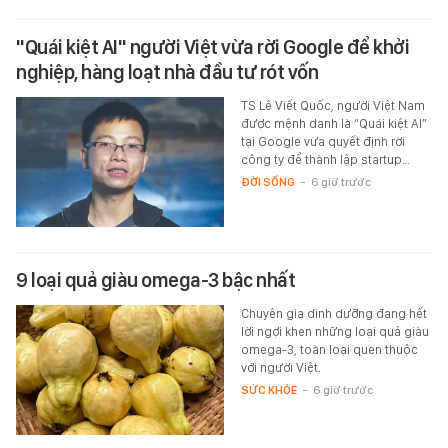
"Quái kiệt AI" người Việt vừa rời Google để khởi
nghiệp, hàng loạt nhà đầu tư rót vốn
TS Lê Viết Quốc, người Việt Nam
được mệnh danh là “Quái kiệt AI”
tại Google vừa quyết định rời
công ty để thành lập startup…
ĐỜI SỐNG
-
6 giờ trước
9 loại quả giàu omega-3 bậc nhất
Chuyên gia dinh dưỡng đang hết
lời ngợi khen những loại quả giàu
omega-3, toàn loại quen thuộc
với người Việt.
SỨC KHỎE
-
6 giờ trước