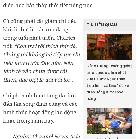
điều hoà bất chấp thời tiết nóng nực.
Cô cũng phải cắt giảm chi tiêu
TIN LIÊN QUAN
khi đi chợ dù các con đang
trong tuổi phát triển. Charles
nói:
“Con trai tôi thích thịt đỏ.
Chúng tôi không hể tiếp tục chi
tiêu như trước đây nữa. Nền
Cảnh tượng ''chẳng giống
kinh tế vẫn chưa được cải
ai'' ở quốc gia lạm phát
thiện, đặc biệt là đối với tôi”.
vượt 110%: Người dân
tiêu tiền ''xả láng'', đổ xô
đi ăn uống ở mọi nhà
Chi phí sinh hoạt tăng đã dẫn
hàng
đến làn sóng đình công và các
hình thức hoạt động lao động
khác trong năm nay.
Nguồn: Channel News Asia