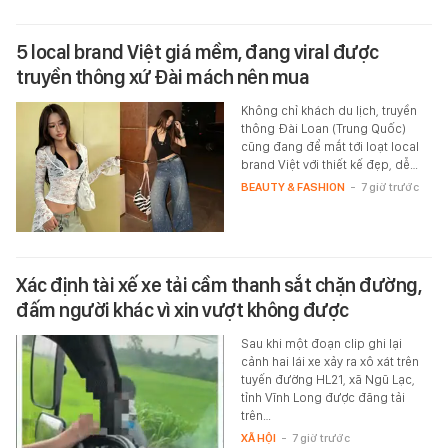
5 local brand Việt giá mềm, đang viral được
truyền thông xứ Đài mách nên mua
Không chỉ khách du lịch, truyền
thông Đài Loan (Trung Quốc)
cũng đang để mắt tới loạt local
brand Việt với thiết kế đẹp, dễ…
BEAUTY & FASHION
-
7 giờ trước
Xác định tài xế xe tải cầm thanh sắt chặn đường,
đấm người khác vì xin vượt không được
Sau khi một đoạn clip ghi lại
cảnh hai lái xe xảy ra xô xát trên
tuyến đường HL21, xã Ngũ Lạc,
tỉnh Vĩnh Long được đăng tải
trên…
XÃ HỘI
-
7 giờ trước