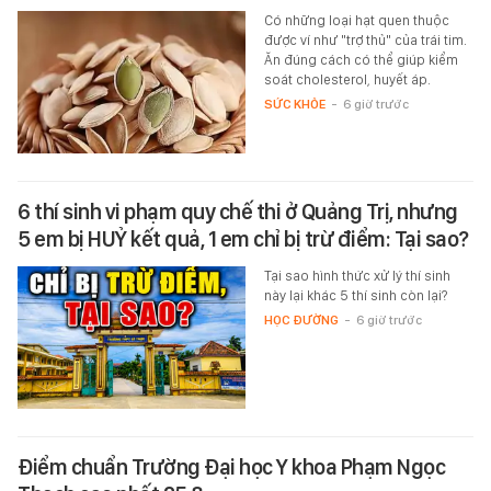
Có những loại hạt quen thuộc
được ví như "trợ thủ" của trái tim.
Ăn đúng cách có thể giúp kiểm
soát cholesterol, huyết áp.
SỨC KHỎE
-
6 giờ trước
6 thí sinh vi phạm quy chế thi ở Quảng Trị, nhưng
5 em bị HUỶ kết quả, 1 em chỉ bị trừ điểm: Tại sao?
Tại sao hình thức xử lý thí sinh
này lại khác 5 thí sinh còn lại?
HỌC ĐƯỜNG
-
6 giờ trước
Điểm chuẩn Trường Đại học Y khoa Phạm Ngọc