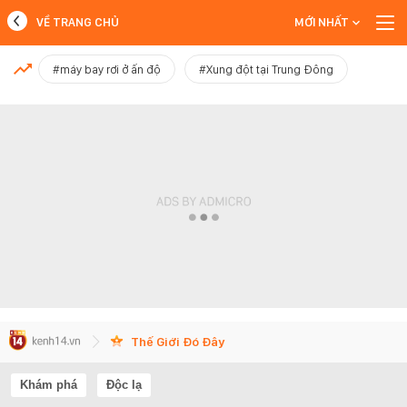
VỀ TRANG CHỦ
MỚI NHẤT
MỚI NHẤT
#máy bay rơi ở ấn độ
#Xung đột tại Trung Đông
Xem thêm
Thế Giới Đó Đây
Khám phá
Độc lạ