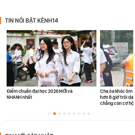
TIN NỔI BẬT KÊNH14
Điểm chuẩn đại học 2026 MỚI và
Cha òa khóc ôm c
NHANH nhất
hơn 8 giờ trôi dạt
chẳng còn cơ hội