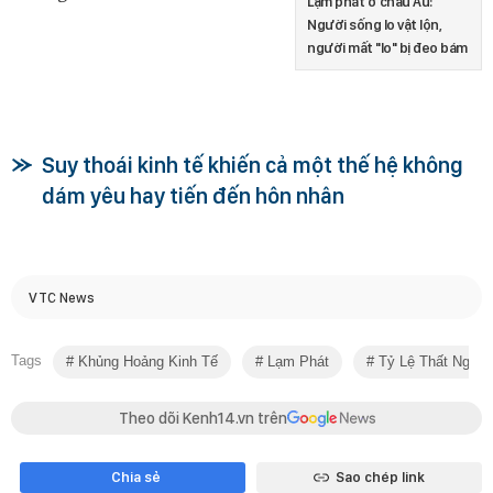
Lạm phát ở châu Âu:
Người sống lo vật lộn,
người mất "lo" bị đeo bám
Suy thoái kinh tế khiến cả một thế hệ không
dám yêu hay tiến đến hôn nhân
VTC News
Tags
Khủng Hoảng Kinh Tế
Lạm Phát
Tỷ Lệ Thất Nghiệ
Theo dõi Kenh14.vn trên
Chia sẻ
Sao chép link