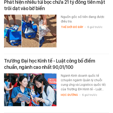
Phát hiện nhiều túi bọc chứa 21 tỷ đồng tiền mặt
trôi dạt vào bờ biển
Nguồn gốc số tiền đang được
điều tra.
THẾ GIỚI ĐÓ ĐÂY
-
6 giờ trước
Trường Đại học Kinh tế - Luật công bố điểm
chuẩn, ngành cao nhất 90,01/100
Ngành Kinh doanh quốc tế
(chuyên ngành Quản lý chuỗi
cung ứng và Logistics quốc tế)
của Trường ĐH Kinh tế - Luật…
HỌC ĐƯỜNG
-
6 giờ trước