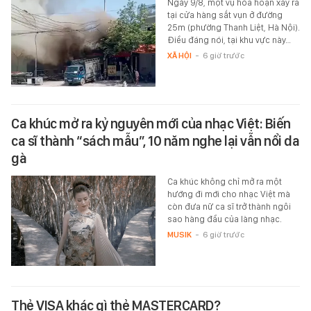
Ngày 9/8, một vụ hỏa hoạn xảy ra
tại cửa hàng sắt vụn ở đường
25m (phường Thanh Liệt, Hà Nội).
Điều đáng nói, tại khu vực này…
XÃ HỘI
-
6 giờ trước
Ca khúc mở ra kỷ nguyên mới của nhạc Việt: Biến
ca sĩ thành “sách mẫu”, 10 năm nghe lại vẫn nổi da
gà
Ca khúc không chỉ mở ra một
hướng đi mới cho nhạc Việt mà
còn đưa nữ ca sĩ trở thành ngôi
sao hàng đầu của làng nhạc.
MUSIK
-
6 giờ trước
Thẻ VISA khác gì thẻ MASTERCARD?