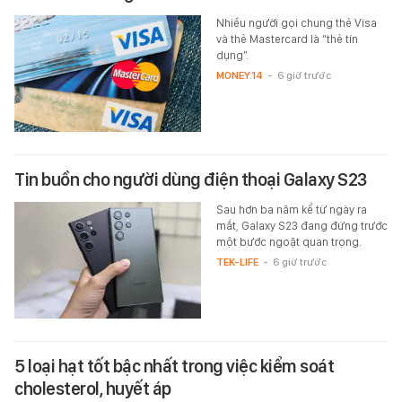
Nhiều người gọi chung thẻ Visa
và thẻ Mastercard là “thẻ tín
dụng”.
MONEY.14
-
6 giờ trước
Tin buồn cho người dùng điện thoại Galaxy S23
Sau hơn ba năm kể từ ngày ra
mắt, Galaxy S23 đang đứng trước
một bước ngoặt quan trọng.
TEK-LIFE
-
6 giờ trước
5 loại hạt tốt bậc nhất trong việc kiểm soát
cholesterol, huyết áp