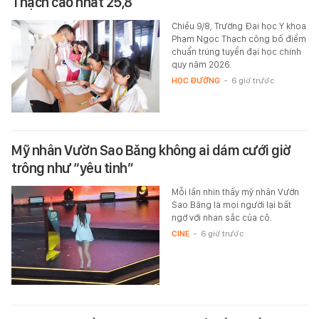
Thạch cao nhất 25,8
Chiều 9/8, Trường Đại học Y khoa
Phạm Ngọc Thạch công bố điểm
chuẩn trúng tuyển đại học chính
quy năm 2026.
HỌC ĐƯỜNG
-
6 giờ trước
Mỹ nhân Vườn Sao Băng không ai dám cưới giờ
trông như “yêu tinh”
Mỗi lần nhìn thấy mỹ nhân Vườn
Sao Băng là mọi người lại bất
ngờ với nhan sắc của cô.
CINE
-
6 giờ trước