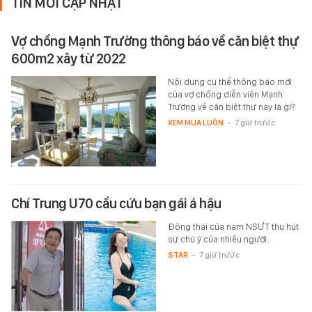
TIN MỚI CẬP NHẬT
Vợ chồng Mạnh Trường thông báo về căn biệt thự
600m2 xây từ 2022
Nội dung cụ thể thông báo mới
của vợ chồng diễn viên Mạnh
Trường về căn biệt thự này là gì?
XEM MUA LUÔN
-
7 giờ trước
Chí Trung U70 cầu cứu bạn gái á hậu
Động thái của nam NSƯT thu hút
sự chú ý của nhiều người.
STAR
-
7 giờ trước