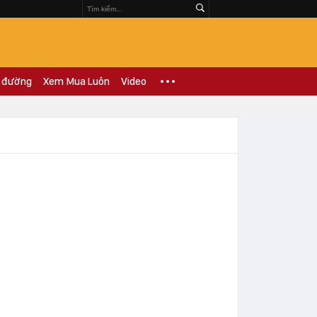
 đường
Xem Mua Luôn
Video