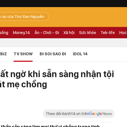
n ào của Thư Đan Nguyễn
 sống
Money.14
Ăn - Chơi - Đi
Xã hội
Sức khỏe
Tek-life
Học
BIZ
TV SHOW
ĐI SOI SAO ĐI
IDOL 14
ất ngờ khi sẵn sàng nhận tội
ặt mẹ chồng
Theo dõi Kenh14.vn trên
 thần sẵn sàng làm mọi thứ vì chồng trong tình