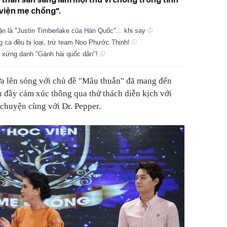
 viện mẹ chồng".
ận là "Justin Timberlake của Hàn Quốc"... khi say
ng ca đều bị loại, trừ team Noo Phước Thịnh!
 xứng danh "Gánh hài quốc dân"!
ừa lên sóng với chủ đề "Mâu thuẫn" đã mang đến
 đầy cảm xúc thông qua thử thách diễn kịch với
 chuyện cùng với Dr. Pepper.