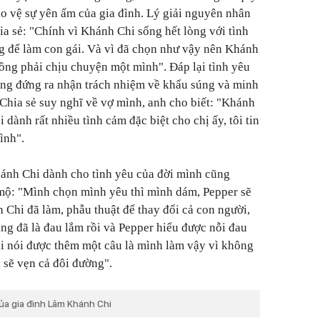
o vệ sự yên ấm của gia đình. Lý giải nguyên nhân
ia sẻ: "Chính vì Khánh Chi sống hết lòng với tình
g để làm con gái. Và vì đã chọn như vậy nên Khánh
ồng phải chịu chuyện một mình". Đáp lại tình yêu
ũng đứng ra nhận trách nhiệm về khẩu súng và minh
 Chia sẻ suy nghĩ về vợ mình, anh cho biết: "Khánh
i dành rất nhiều tình cảm đặc biệt cho chị ấy, tôi tin
ình".
ánh Chi dành cho tình yêu của đời mình cũng
mộ: "Mình chọn mình yêu thì mình dám, Pepper sẽ
hi đã làm, phẫu thuật để thay đổi cả con người,
ăng đã là đau lắm rồi và Pepper hiểu được nỗi đau
 nói được thêm một câu là mình làm vậy vì không
 sẽ vẹn cả đôi đường".
ủa gia đình Lâm Khánh Chi