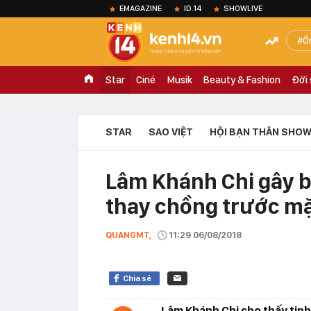
EMAGAZINE
ID.14
SHOWLIVE
Ồ
Star
Ciné
Musik
Beauty & Fashion
Đời
STAR
SAO VIỆT
HỘI BẠN THÂN SHOW
Lâm Khánh Chi gây b
thay chồng trước m
QUANGMT,
11:29 06/08/2018
Chia sẻ
Lâm Khánh Chi cho thấy tinh