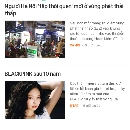
Người Hà Nội 'tập thói quen' mới ở vùng phát thải
thấp
Sau hơn một tháng thí điểm vùng
phát thải thấp (LEZ) vào khung
giờ tối cuối tuần, khu vực thí điểm
thuộc phường Hoàn Kiếm đã có…
XÃ HỘI
-
6 giờ trước
BLACKPINK sau 10 năm
Các thành viên viết tâm thư, gửi
lời xin lỗi khán giả khi kế hoạch kỷ
niệm 10 năm ra mắt của
BLACKPINK gây thất vọng. Cả…
STAR
-
6 giờ trước