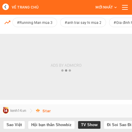
VỀ TRANG CHỦ
MỚI NHẤT
MỚI NHẤT
#Running Man mùa 3
#anh trai say hi mùa 2
#Gia đình 
Xem thêm
Star
Sao Việt
Hội bạn thân Showbiz
TV Show
Đi Soi Sao Đi