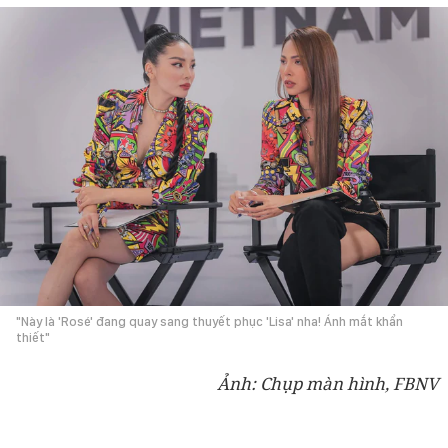
"Này là 'Rosé' đang quay sang thuyết phục 'Lisa' nha! Ánh mắt khẩn
thiết"
Ảnh: Chụp màn hình, FBNV