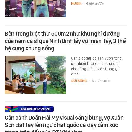
MUSIK
-
6 giờ trước
Bên trong biệt thự 500m2 như khu nghỉ dưỡng
của nam ca sĩ quê Ninh Bình lấy vợ miền Tây, 3 thế
hệ cùng chung sống
Căn biệt thự có sân vườn rộng
rãi, nhiều không gian thư giãn
cho từng thành viên trong gia
đình.
ĐỜI SỐNG
-
6 giờ trước
Cận cảnh Doãn Hải My visual sáng bừng, vợ Xuân
Son đặt tay lên ngực hát quốc ca đầy cảm xúc