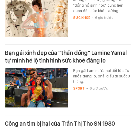
“đồng hồ sinh học” cũng liên
quan đến sức khỏe xương.
SỨC KHỎE
-
6 giờ trước
Bạn gái xinh đẹp của "thần đồng" Lamine Yamal
tự mình hé lộ tình hình sức khoẻ đáng lo
Bạn gái Lamine Yamal tiết lộ sức
khỏe đáng lo, phải điều trị suốt 3
tháng.
SPORT
-
6 giờ trước
Công an tìm bị hại của Trần Thị Tho SN 1980
Lợi dụng mối quan hệ quen biết,