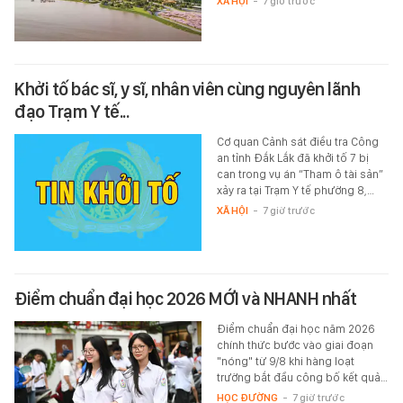
XÃ HỘI
-
7 giờ trước
Khởi tố bác sĩ, y sĩ, nhân viên cùng nguyên lãnh
đạo Trạm Y tế...
Cơ quan Cảnh sát điều tra Công
an tỉnh Đắk Lắk đã khởi tố 7 bị
can trong vụ án “Tham ô tài sản”
xảy ra tại Trạm Y tế phường 8,…
XÃ HỘI
-
7 giờ trước
Điểm chuẩn đại học 2026 MỚI và NHANH nhất
Điểm chuẩn đại học năm 2026
chính thức bước vào giai đoạn
"nóng" từ 9/8 khi hàng loạt
trường bắt đầu công bố kết quả…
HỌC ĐƯỜNG
-
7 giờ trước