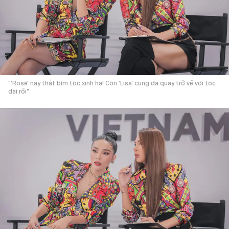
"'Rosé' nay thắt bím tóc xinh ha! Còn 'Lisa' cũng đã quay trở về với tóc
dài rồi"