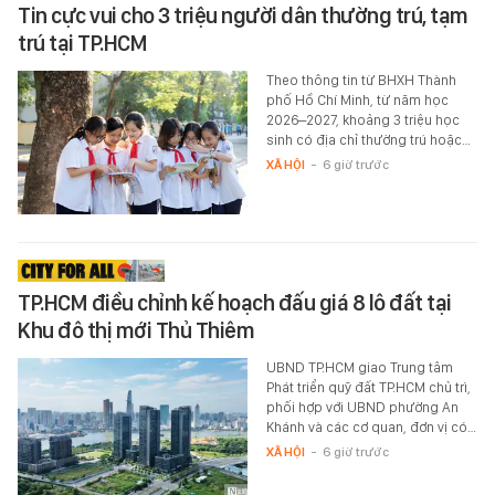
Tin cực vui cho 3 triệu người dân thường trú, tạm
trú tại TP.HCM
Theo thông tin từ BHXH Thành
phố Hồ Chí Minh, từ năm học
2026–2027, khoảng 3 triệu học
sinh có địa chỉ thường trú hoặc…
XÃ HỘI
-
6 giờ trước
TP.HCM điều chỉnh kế hoạch đấu giá 8 lô đất tại
Khu đô thị mới Thủ Thiêm
UBND TP.HCM giao Trung tâm
Phát triển quỹ đất TP.HCM chủ trì,
phối hợp với UBND phường An
Khánh và các cơ quan, đơn vị có…
XÃ HỘI
-
6 giờ trước