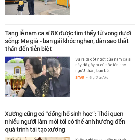
Tang lễ nam ca sĩ 8X được tìm thấy tử vong dưới
sống: Mẹ già - bạn gái khóc nghẹn, dàn sao thất
thần đến tiễn biệt
Sự ra đi đột ngột của nam ca sĩ
này đã gây ra cú sốc lớn cho
người thân, bạn bè.
STAR
-
6 giờ trước
Xương cũng có “đồng hồ sinh học”: Thói quen
nhiều người làm mỗi tối có thể ảnh hưởng đến
quá trình tái tạo xương
Không chỉ canxi, giấc ngủ và