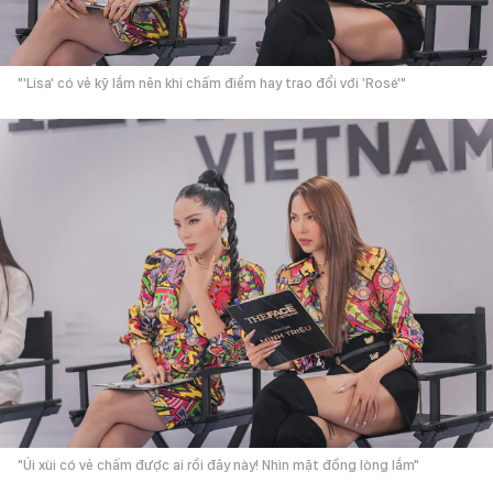
"'Lisa' có vẻ kỹ lắm nên khi chấm điểm hay trao đổi với 'Rosé'"
"Úi xùi có vẻ chấm được ai rồi đây này! Nhìn mặt đồng lòng lắm"