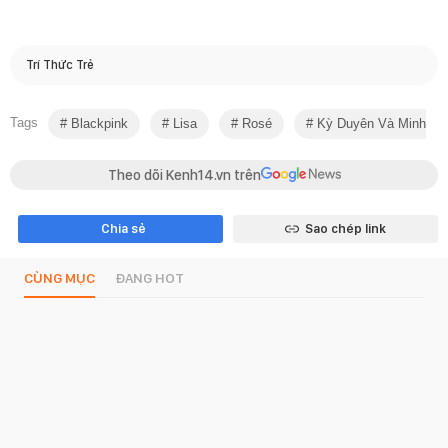
Trí Thức Trẻ
Tags
Blackpink
Lisa
Rosé
Kỳ Duyên Và Minh Tri
Theo dõi Kenh14.vn trên
Chia sẻ
Sao chép link
CÙNG MỤC
ĐANG HOT