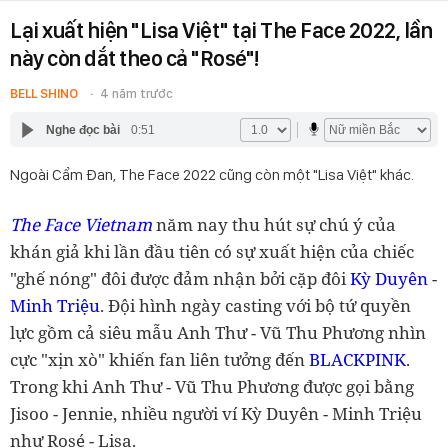
Lại xuất hiện "Lisa Việt" tại The Face 2022, lần
này còn dắt theo cả "Rosé"!
BELL SHINO
4 năm trước
Nghe đọc bài
0:51
Ngoài Cẩm Đan, The Face 2022 cũng còn một "Lisa Việt" khác.
The Face Vietnam
năm nay thu hút sự chú ý của
khán giả khi lần đầu tiên có sự xuất hiện của chiếc
"ghế nóng" đôi được đảm nhận bởi cặp đôi
Kỳ Duyên
-
Minh Triệu
. Đội hình ngày casting với bộ tứ quyền
lực gồm cả siêu mẫu Anh Thư - Vũ Thu Phương nhìn
cực "xịn xò" khiến fan liên tưởng đến
BLACKPINK
.
Trong khi Anh Thư - Vũ Thu Phương được gọi bằng
Jisoo - Jennie, nhiều người ví Kỳ Duyên - Minh Triệu
như Rosé - Lisa.