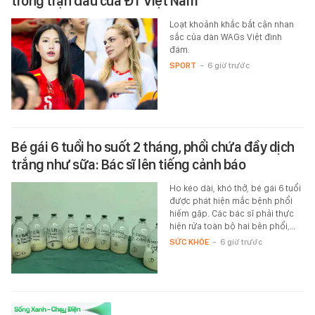
trong trận đấu của ĐT Việt Nam
Loạt khoảnh khắc bắt cận nhan
sắc của dàn WAGs Việt đình
đám.
SPORT
-
6 giờ trước
Bé gái 6 tuổi ho suốt 2 tháng, phổi chứa đầy dịch
trắng như sữa: Bác sĩ lên tiếng cảnh báo
Ho kéo dài, khó thở, bé gái 6 tuổi
được phát hiện mắc bệnh phổi
hiếm gặp. Các bác sĩ phải thực
hiện rửa toàn bộ hai bên phổi,…
SỨC KHỎE
-
6 giờ trước