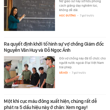
Nữ giáo sư này sở hữu phong
cách giảng dạy nghiêm túc,
không dễ dãi.
HỌC ĐƯỜNG
-
7 giờ trước
Ra quyết định khởi tố hình sự vợ chồng Giám đốc
Nguyễn Văn Huy và Đỗ Ngọc Ánh
Đôi vợ chồng này đã tổ chức cho
người nước ngoài ở lại Việt Nam
trái phép.
XÃ HỘI
-
7 giờ trước
Một khi cục máu đông xuất hiện, chúng rất dễ
phát ra 5 dấu hiệu này ở chân: Xem ngay!