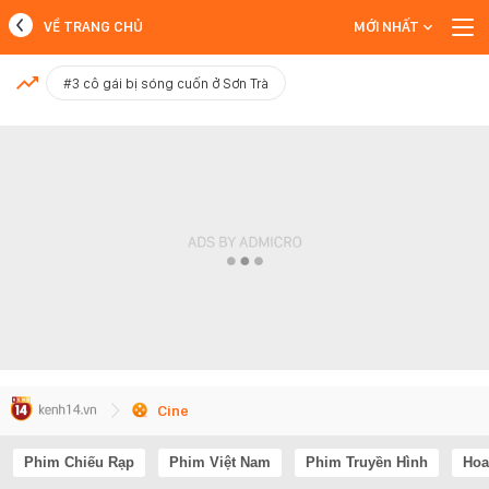
VỀ TRANG CHỦ
MỚI NHẤT
MỚI NHẤT
#3 cô gái bị sóng cuốn ở Sơn Trà
Xem thêm
Cine
Phim Chiếu Rạp
Phim Việt Nam
Phim Truyền Hình
Hoa