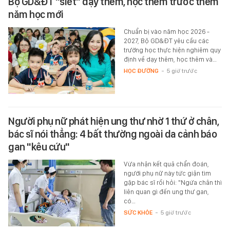
Bộ GD&ĐT "siết" dạy thêm, học thêm trước thềm
năm học mới
Chuẩn bị vào năm học 2026 -
2027, Bộ GD&ĐT yêu cầu các
trường học thực hiện nghiêm quy
định về dạy thêm, học thêm và…
HỌC ĐƯỜNG
-
5 giờ trước
Người phụ nữ phát hiện ung thư nhờ 1 thứ ở chân,
bác sĩ nói thẳng: 4 bất thường ngoài da cảnh báo
gan "kêu cứu"
Vừa nhận kết quả chẩn đoán,
người phụ nữ này tức giận tìm
gặp bác sĩ rồi hỏi: "Ngứa chân thì
liên quan gì đến ung thư gan,
có…
SỨC KHỎE
-
5 giờ trước