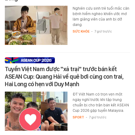
Nghiên cứu sinh trẻ tuổi mắc căn
bệnh hiểm nghèo khiến ước mơ
làm giảng viên của anh bị dở
dang.
SỨC KHỎE
-
7 giờ trước
Tuyển Việt Nam được "xả trại" trước bán kết
ASEAN Cup: Quang Hải về quê bơi cùng con trai,
Hai Long có hẹn với Duy Mạnh
ĐT Việt Nam có trọn vẹn một
ngày nghỉ trước khi tập trung
chuẩn bị cho trận bán kết ASEAN
Cup 2026 gặp tuyển Malaysia.
SPORT
-
7 giờ trước