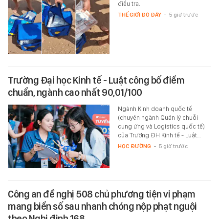
điều tra.
THẾ GIỚI ĐÓ ĐÂY
-
5 giờ trước
Trường Đại học Kinh tế - Luật công bố điểm
chuẩn, ngành cao nhất 90,01/100
Ngành Kinh doanh quốc tế
(chuyên ngành Quản lý chuỗi
cung ứng và Logistics quốc tế)
của Trường ĐH Kinh tế - Luật…
HỌC ĐƯỜNG
-
5 giờ trước
Công an đề nghị 508 chủ phương tiện vi phạm
mang biển số sau nhanh chóng nộp phạt nguội
theo Nghị định 168