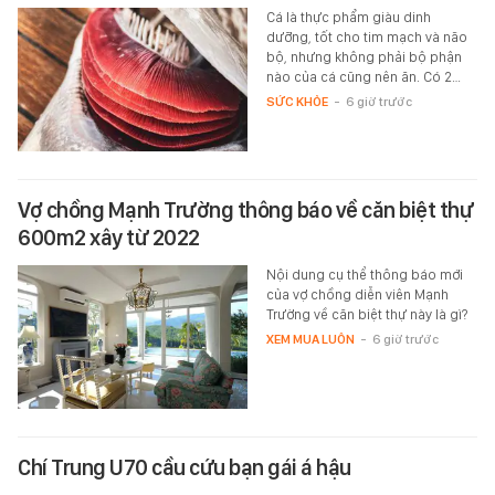
Cá là thực phẩm giàu dinh
dưỡng, tốt cho tim mạch và não
bộ, nhưng không phải bộ phận
nào của cá cũng nên ăn. Có 2…
SỨC KHỎE
-
6 giờ trước
Vợ chồng Mạnh Trường thông báo về căn biệt thự
600m2 xây từ 2022
Nội dung cụ thể thông báo mới
của vợ chồng diễn viên Mạnh
Trường về căn biệt thự này là gì?
XEM MUA LUÔN
-
6 giờ trước
Chí Trung U70 cầu cứu bạn gái á hậu