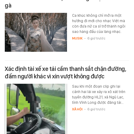
gà
Ca khúc không chỉ mở ra một
hướng đi mới cho nhạc Việt mà
còn đưa nữ ca sĩ trở thành ngôi
sao hàng đầu của làng nhạc.
MUSIK
-
6 giờ trước
Xác định tài xế xe tải cầm thanh sắt chặn đường,
đấm người khác vì xin vượt không được
Sau khi một đoạn clip ghi lại
cảnh hai lái xe xảy ra xô xát trên
tuyến đường HL21, xã Ngũ Lạc,
tỉnh Vĩnh Long được đăng tải…
XÃ HỘI
-
6 giờ trước