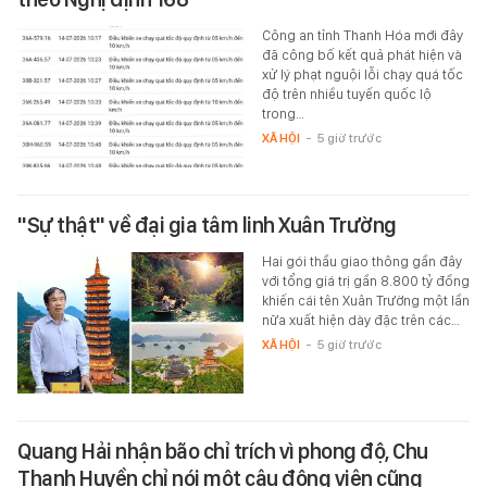
Công an tỉnh Thanh Hóa mới đây
đã công bố kết quả phát hiện và
xử lý phạt nguội lỗi chạy quá tốc
độ trên nhiều tuyến quốc lộ
trong…
XÃ HỘI
-
5 giờ trước
"Sự thật" về đại gia tâm linh Xuân Trường
Hai gói thầu giao thông gần đây
với tổng giá trị gần 8.800 tỷ đồng
khiến cái tên Xuân Trường một lần
nữa xuất hiện dày đặc trên các…
XÃ HỘI
-
5 giờ trước
Quang Hải nhận bão chỉ trích vì phong độ, Chu
Thanh Huyền chỉ nói một câu động viên cũng