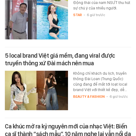
Động thái của nam NSƯT thu hút
sự chú ý của nhiều người.
STAR
-
6 giờ trước
5 local brand Việt giá mềm, đang viral được
truyền thông xứ Đài mách nên mua
Không chỉ khách du lịch, truyền
thông Đài Loan (Trung Quốc)
cũng đang để mắt tới loạt local
brand Việt với thiết kế đẹp, dễ…
BEAUTY & FASHION
-
6 giờ trước
Ca khúc mở ra kỷ nguyên mới của nhạc Việt: Biến
ca sĩ thành “sách mẫu”, 10 năm nghe lại vẫn nổi da