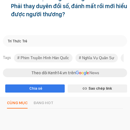
Phải thay duyên đổi số, đánh mất rồi mới hiểu
được người thương?
Trí Thức Trẻ
Tags
Phim Truyền Hình Hàn Quốc
Nghĩa Vụ Quân Sự
Le
Theo dõi Kenh14.vn trên
Chia sẻ
Sao chép link
CÙNG MỤC
ĐANG HOT