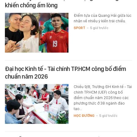
khiến chồng ấm lòng
Điểm tựa của Quang Hải giữa lúc
nhận về nhiều ý kiến trái chiều.
SPORT
-
5 giờ trước
Đại học Kinh tế - Tài chính TP.HCM công bố điểm
chuẩn năm 2026
Chiều 9/8, Trường ĐH Kinh tế - Tài
chính TP.HCM (UEF) công bố
điểm chuẩn năm 2026 theo các
phương thức ở 38 ngành đào
tạo…
HỌC ĐƯỜNG
-
5 giờ trước