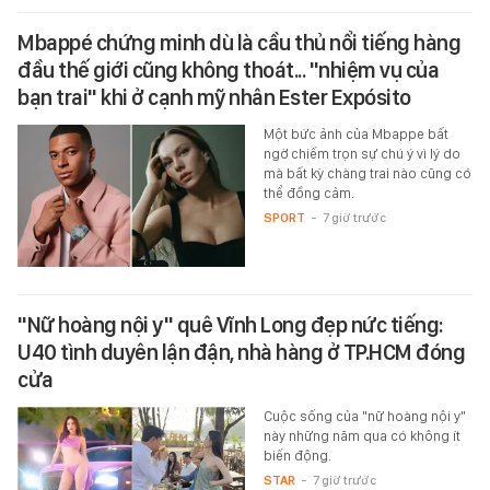
Mbappé chứng minh dù là cầu thủ nổi tiếng hàng
đầu thế giới cũng không thoát... "nhiệm vụ của
bạn trai" khi ở cạnh mỹ nhân Ester Expósito
Một bức ảnh của Mbappe bất
ngờ chiếm trọn sự chú ý vì lý do
mà bất kỳ chàng trai nào cũng có
thể đồng cảm.
SPORT
-
7 giờ trước
"Nữ hoàng nội y" quê Vĩnh Long đẹp nức tiếng:
U40 tình duyên lận đận, nhà hàng ở TP.HCM đóng
cửa
Cuộc sống của "nữ hoàng nội y"
này những năm qua có không ít
biến động.
STAR
-
7 giờ trước