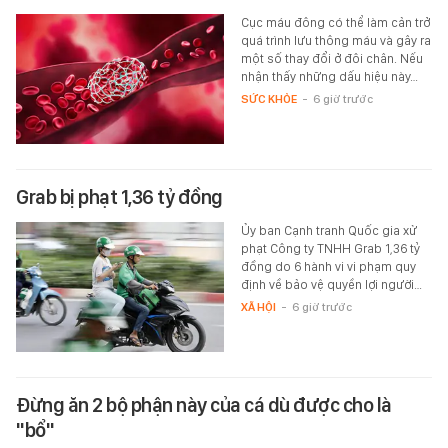
Cục máu đông có thể làm cản trở
quá trình lưu thông máu và gây ra
một số thay đổi ở đôi chân. Nếu
nhận thấy những dấu hiệu này…
SỨC KHỎE
-
6 giờ trước
Grab bị phạt 1,36 tỷ đồng
Ủy ban Cạnh tranh Quốc gia xử
phạt Công ty TNHH Grab 1,36 tỷ
đồng do 6 hành vi vi phạm quy
định về bảo vệ quyền lợi người…
XÃ HỘI
-
6 giờ trước
Đừng ăn 2 bộ phận này của cá dù được cho là
"bổ"