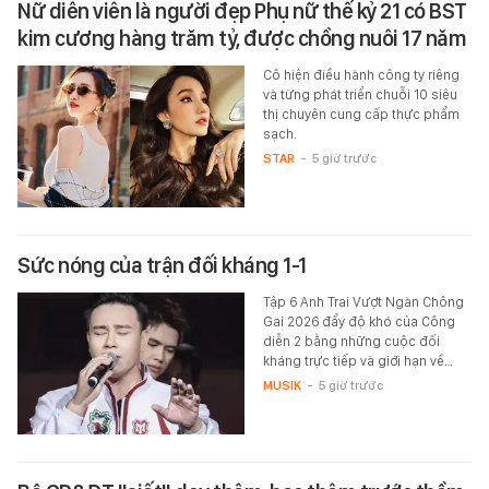
Nữ diễn viên là người đẹp Phụ nữ thế kỷ 21 có BST
kim cương hàng trăm tỷ, được chồng nuôi 17 năm
Cô hiện điều hành công ty riêng
và từng phát triển chuỗi 10 siêu
thị chuyên cung cấp thực phẩm
sạch.
STAR
-
5 giờ trước
Sức nóng của trận đối kháng 1-1
Tập 6 Anh Trai Vượt Ngàn Chông
Gai 2026 đẩy độ khó của Công
diễn 2 bằng những cuộc đối
kháng trực tiếp và giới hạn về…
MUSIK
-
5 giờ trước