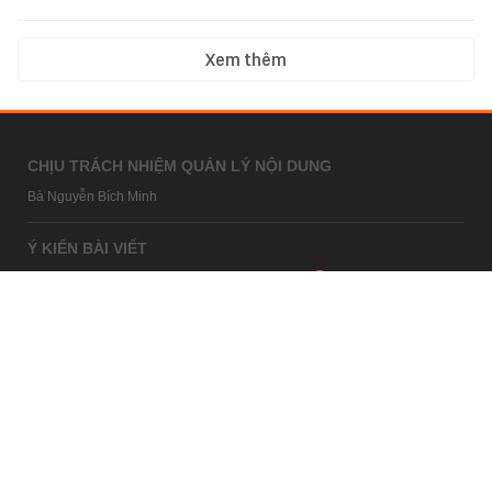
Xem thêm
CHỊU TRÁCH NHIỆM QUẢN LÝ NỘI DUNG
Bà Nguyễn Bích Minh
Ý KIẾN BÀI VIẾT
bandoc@kenh14.vn
Câu hỏi thường gặp
HỢP TÁC NỘI DUNG
marketing@kenh14.vn
024 7309 5555
HỖ TRỢ QUẢNG CÁO
giaitrixahoi@admicro.vn