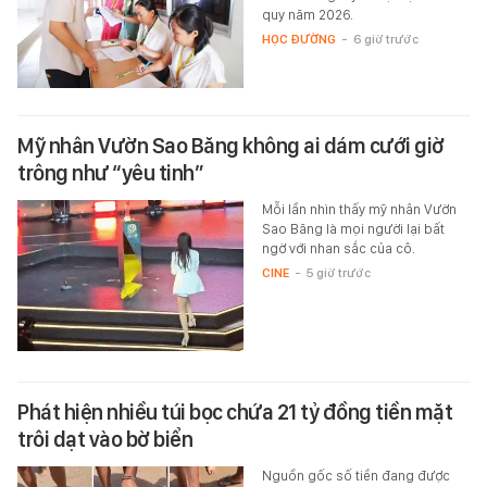
quy năm 2026.
HỌC ĐƯỜNG
-
6 giờ trước
Mỹ nhân Vườn Sao Băng không ai dám cưới giờ
trông như “yêu tinh”
Mỗi lần nhìn thấy mỹ nhân Vườn
Sao Băng là mọi người lại bất
ngờ với nhan sắc của cô.
CINE
-
5 giờ trước
Phát hiện nhiều túi bọc chứa 21 tỷ đồng tiền mặt
trôi dạt vào bờ biển
Nguồn gốc số tiền đang được