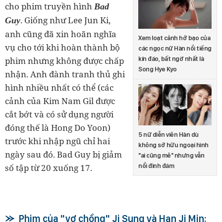
cho phim truyền hình
Bad
. Giống như Lee Jun Ki,
Guy
anh cũng đã xin hoãn nghĩa
Xem loạt cảnh hở bạo của
vụ cho tới khi hoàn thành bộ
các ngọc nữ Hàn nổi tiếng
phim nhưng không được chấp
kín đáo, bất ngờ nhất là
Song Hye Kyo
nhận. Anh đành tranh thủ ghi
hình nhiều nhất có thể (các
cảnh của Kim Nam Gil được
cắt bớt và có sử dụng người
đóng thế là Hong Do Yoon)
5 nữ diễn viên Hàn dù
trước khi nhập ngũ chỉ hai
không sở hữu ngoại hình
ngày sau đó. Bad Guy bị giảm
"ai cũng mê" nhưng vẫn
số tập từ 20 xuống 17.
nổi đình đám
Phim của "vợ chồng" Ji Sung và Han Ji Min: