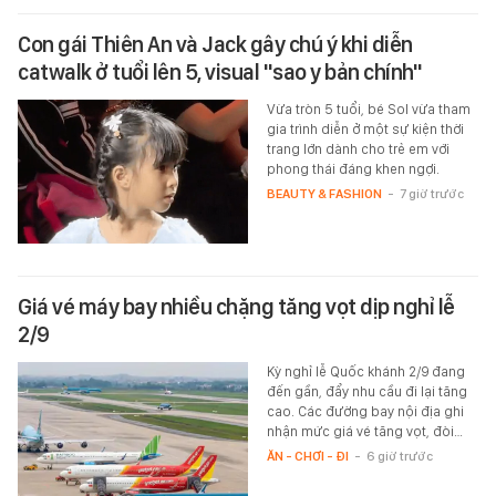
Con gái Thiên An và Jack gây chú ý khi diễn
catwalk ở tuổi lên 5, visual "sao y bản chính"
Vừa tròn 5 tuổi, bé Sol vừa tham
gia trình diễn ở một sự kiện thời
trang lớn dành cho trẻ em với
phong thái đáng khen ngợi.
BEAUTY & FASHION
-
7 giờ trước
Giá vé máy bay nhiều chặng tăng vọt dịp nghỉ lễ
2/9
Kỳ nghỉ lễ Quốc khánh 2/9 đang
đến gần, đẩy nhu cầu đi lại tăng
cao. Các đường bay nội địa ghi
nhận mức giá vé tăng vọt, đòi…
ĂN - CHƠI - ĐI
-
6 giờ trước