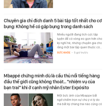
Chuyên gia chỉ đích danh 5 bài tập tốt nhất cho cơ
bụng: Không hề có gập bụng trong danh sách
Nhiều người đang tích cực tập
luyện để có vòng eo gọn hơn cho
kỳ nghỉ hè, nhưng chuyên gia cho
rằng một bài tập quen thuộc có…
SỨC KHỎE
-
5 giờ trước
Mbappé chứng minh dù là cầu thủ nổi tiếng hàng
đầu thế giới cũng không thoát... "nhiệm vụ của
bạn trai" khi ở cạnh mỹ nhân Ester Expósito
Một bức ảnh của Mbappe bất
ngờ chiếm trọn sự chú ý vì lý do
mà bất kỳ chàng trai nào cũng có