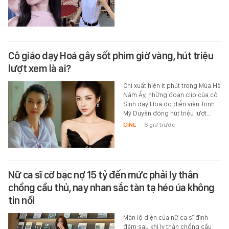
Cô giáo dạy Hoá gây sốt phim giờ vàng, hút triệu
lượt xem là ai?
Chỉ xuất hiện ít phút trong Mùa Hè
Năm Ấy, những đoạn clip của cô
Sinh dạy Hoá do diễn viên Trình
Mỹ Duyên đóng hút triệu lượt…
CINE
-
6 giờ trước
Nữ ca sĩ cờ bạc nợ 15 tỷ đến mức phải ly thân
chồng cầu thủ, nay nhan sắc tàn tạ héo úa không
tin nổi
Màn lộ diện của nữ ca sĩ đình
đám sau khi ly thân chồng cầu