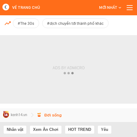
VỀ TRANG CHỦ
MỚI NHẤT
MỚI NHẤT
#The 30s
#dịch chuyển tới thành phố khác
Xem thêm
Đời sống
Nhân vật
Xem Ăn Chơi
HOT TREND
Yêu