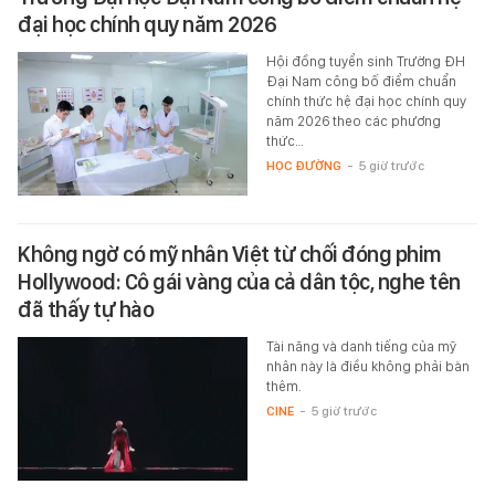
đại học chính quy năm 2026
Hội đồng tuyển sinh Trường ĐH
Đại Nam công bố điểm chuẩn
chính thức hệ đại học chính quy
năm 2026 theo các phương
thức…
HỌC ĐƯỜNG
-
5 giờ trước
Không ngờ có mỹ nhân Việt từ chối đóng phim
Hollywood: Cô gái vàng của cả dân tộc, nghe tên
đã thấy tự hào
Tài năng và danh tiếng của mỹ
nhân này là điều không phải bàn
thêm.
CINE
-
5 giờ trước