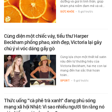
dưỡng và giá trị tinh thần, giúp
khám phá niềm đam mê và vẻ…
SỨC KHỎE
-
5 giờ trước
Cùng diện một chiếc váy, tiểu thư Harper
Beckham phổng phao, xinh đẹp, Victoria lại gây
chú ý vì vóc dáng gầy gò
Cùng lựa chọn một thiết kế satin
nâu đến từ thương hiệu của
Victoria Beckham, hai mẹ con lại
mang đến hai sắc thái hoàn
toàn…
SPORT
-
5 giờ trước
Thức uống "cà phê trà xanh" đang phủ sóng
mạng xã hội Nhật: Vì sao nhiều người tin rằng nó