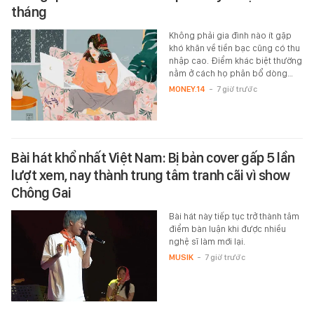
tháng
Không phải gia đình nào ít gặp
khó khăn về tiền bạc cũng có thu
nhập cao. Điểm khác biệt thường
nằm ở cách họ phân bổ dòng…
MONEY.14
-
7 giờ trước
Bài hát khổ nhất Việt Nam: Bị bản cover gấp 5 lần
lượt xem, nay thành trung tâm tranh cãi vì show
Chông Gai
Bài hát này tiếp tục trở thành tâm
điểm bàn luận khi được nhiều
nghệ sĩ làm mới lại.
MUSIK
-
7 giờ trước