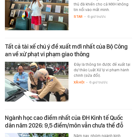
thủ đã khiến cho cả MXH không
tin nổi vào mắt mình.
STAR
-
6 giờ trước
Tất cả tài xế chú ý đề xuất mới nhất của Bộ Công
an về xử phạt vi phạm giao thông
Đây là thông tin được đề xuất tại
dự thảo Luật Xử lý vi phạm hành
chính (sửa đổi).
XÃ HỘI
-
6 giờ trước
Ngành học cao điểm nhất của ĐH Kinh tế Quốc
dân năm 2026: 9,5 điểm/môn vẫn chưa thể đỗ
Năm nay, nhóm ngành kinh