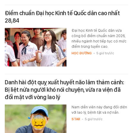
Điểm chuẩn Đại học Kinh tế Quốc dân cao nhất
28,84
Đại học Kinh tế Quốc dân vừa
công bố điểm chuẩn năm 2026,
nhiều ngành hot tiếp tục có mức
điểm trúng tuyển cao.
HỌC ĐƯỜNG
-
5 giờ trước
Danh hài đột quỵ xuất huyết não lâm thảm cảnh:
Bị liệt nửa người khó nói chuyện, vừa ra viện đã
đối mặt với vòng lao lý
Nam diễn viên này đang đối diện
với lao lý, bệnh tật và nợ nần.
STAR
-
5 giờ trước