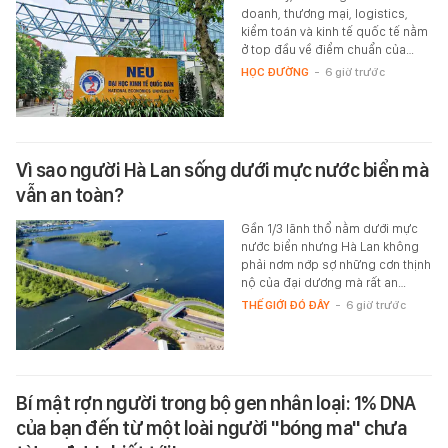
doanh, thương mại, logistics,
kiểm toán và kinh tế quốc tế nằm
ở top đầu về điểm chuẩn của…
HỌC ĐƯỜNG
-
6 giờ trước
Vì sao người Hà Lan sống dưới mực nước biển mà
vẫn an toàn?
Gần 1/3 lãnh thổ nằm dưới mực
nước biển nhưng Hà Lan không
phải nơm nớp sợ những cơn thịnh
nộ của đại dương mà rất an…
THẾ GIỚI ĐÓ ĐÂY
-
6 giờ trước
Bí mật rợn người trong bộ gen nhân loại: 1% DNA
của bạn đến từ một loài người "bóng ma" chưa