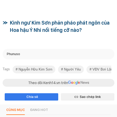
Kình ngư Kim Sơn phản pháo phát ngôn của
Hoa hậu Ý Nhi nổi tiếng cỡ nào?
Phunuso
Tags
Nguyễn Hữu Kim Sơn
Người Yêu
VĐV Bơi Lội
Theo dõi Kenh14.vn trên
Chia sẻ
Sao chép link
CÙNG MỤC
ĐANG HOT