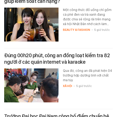
giúp kiểm soát cân nặng?
Một công thức đồ uống chỉ gồm
cà phê đen và trà xanh đang
được chia sẻ rộng rãi trên mạng
xã hội Nhật Bản nhờ cách làm…
BEAUTY & FASHION
-
5 giờ trước
Đúng 00h20 phút, công an đồng loạt kiểm tra 82
người ở các quán internet và karaoke
Qua đó, công an đã phát hiện 04
trường hợp dương tính với chất
ma túy.
XÃ HỘI
-
5 giờ trước
Trường Đại học Đại Nam công bố điểm chuẩn hệ