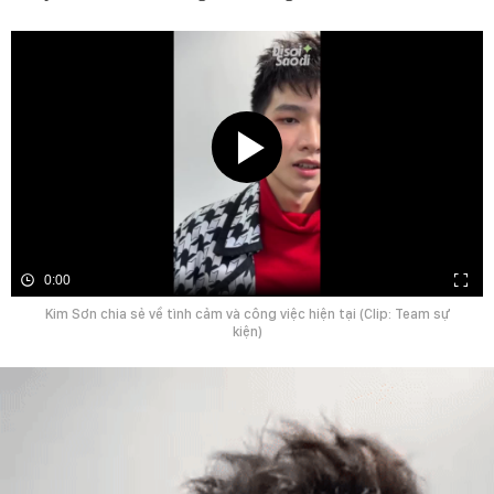
0:00
Kim Sơn chia sẻ về tình cảm và công việc hiện tại (Clip: Team sự
kiện)