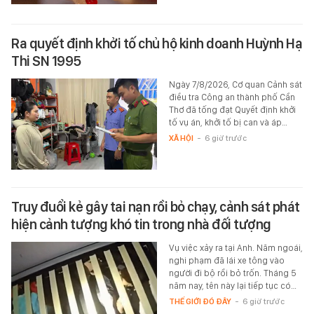
Ra quyết định khởi tố chủ hộ kinh doanh Huỳnh Hạ
Thi SN 1995
Ngày 7/8/2026, Cơ quan Cảnh sát
điều tra Công an thành phố Cần
Thơ đã tống đạt Quyết định khởi
tố vụ án, khởi tố bị can và áp…
XÃ HỘI
-
6 giờ trước
Truy đuổi kẻ gây tai nạn rồi bỏ chạy, cảnh sát phát
hiện cảnh tượng khó tin trong nhà đối tượng
Vụ việc xảy ra tại Anh. Năm ngoái,
nghi phạm đã lái xe tông vào
người đi bộ rồi bỏ trốn. Tháng 5
năm nay, tên này lại tiếp tục có…
THẾ GIỚI ĐÓ ĐÂY
-
6 giờ trước