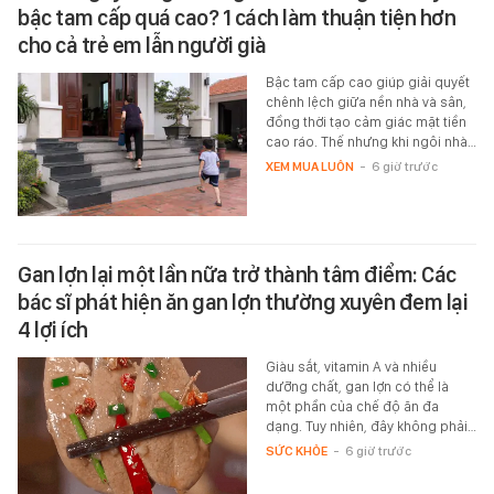
bậc tam cấp quá cao? 1 cách làm thuận tiện hơn
cho cả trẻ em lẫn người già
Bậc tam cấp cao giúp giải quyết
chênh lệch giữa nền nhà và sân,
đồng thời tạo cảm giác mặt tiền
cao ráo. Thế nhưng khi ngôi nhà…
XEM MUA LUÔN
-
6 giờ trước
Gan lợn lại một lần nữa trở thành tâm điểm: Các
bác sĩ phát hiện ăn gan lợn thường xuyên đem lại
4 lợi ích
Giàu sắt, vitamin A và nhiều
dưỡng chất, gan lợn có thể là
một phần của chế độ ăn đa
dạng. Tuy nhiên, đây không phải…
SỨC KHỎE
-
6 giờ trước