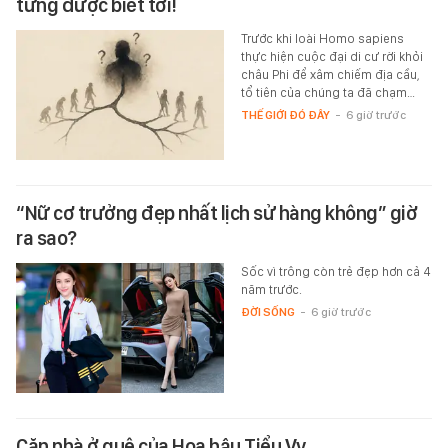
từng được biết tới!
Trước khi loài Homo sapiens
thực hiện cuộc đại di cư rời khỏi
châu Phi để xâm chiếm địa cầu,
tổ tiên của chúng ta đã chạm…
THẾ GIỚI ĐÓ ĐÂY
-
6 giờ trước
“Nữ cơ trưởng đẹp nhất lịch sử hàng không” giờ
ra sao?
Sốc vì trông còn trẻ đẹp hơn cả 4
năm trước.
ĐỜI SỐNG
-
6 giờ trước
Căn nhà ở quê của Hoa hậu Tiểu Vy