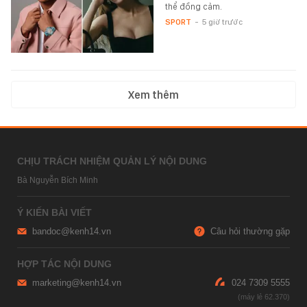
thể đồng cảm.
SPORT
-
5 giờ trước
Xem thêm
CHỊU TRÁCH NHIỆM QUẢN LÝ NỘI DUNG
Bà Nguyễn Bích Minh
Ý KIẾN BÀI VIẾT
bandoc@kenh14.vn
Câu hỏi thường gặp
HỢP TÁC NỘI DUNG
marketing@kenh14.vn
024 7309 5555