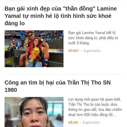
Bạn gái xinh đẹp của "thần đồng" Lamine
Yamal tự mình hé lộ tình hình sức khoẻ
đáng lo
Bạn gái Lamine Yamal tiết lộ
sức khỏe đáng lo, phải điều trị
suốt 3 tháng.
SPORT
-
6 giờ trước
Công an tìm bị hại của Trần Thị Tho SN
1980
Lợi dụng mối quan hệ quen biết,
Trần Thị Tho bị cáo buộc đưa
thông tin gian dối, lừa đảo chiếm
đoạt hơn 600 triệu đồng rồi…
XÃ HỘI
-
6 giờ trước