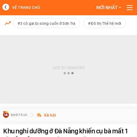
MỚI NHẤT
VỀ TRANG CHỦ
MỚI NHẤT
#3 cô gái bị sóng cuốn ở Sơn Trà
#Đô thị Thế hệ mới
Xem thêm
Xã hội
Khu nghỉ dưỡng ở Đà Nẵng khiến cụ bà mất 1