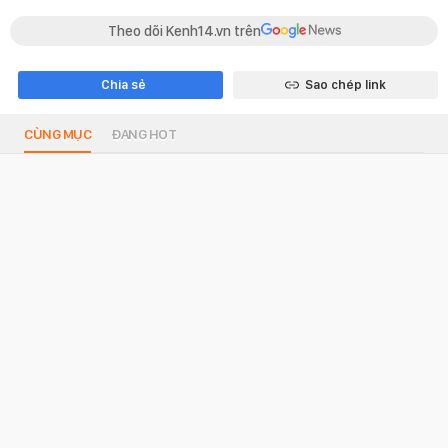
Theo dõi Kenh14.vn trên
Chia sẻ
Sao chép link
CÙNG MỤC
ĐANG HOT