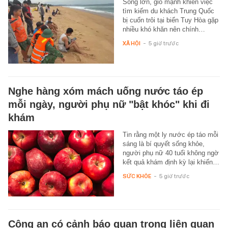
Sóng lớn, gió mạnh khiến việc
tìm kiếm du khách Trung Quốc
bị cuốn trôi tại biển Tuy Hòa gặp
nhiều khó khăn nên chính…
XÃ HỘI
-
5 giờ trước
Nghe hàng xóm mách uống nước táo ép
mỗi ngày, người phụ nữ "bật khóc" khi đi
khám
Tin rằng một ly nước ép táo mỗi
sáng là bí quyết sống khỏe,
người phụ nữ 40 tuổi không ngờ
kết quả khám định kỳ lại khiến…
SỨC KHỎE
-
5 giờ trước
Công an có cảnh báo quan trọng liên quan