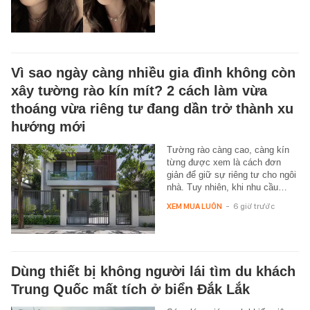
Vì sao ngày càng nhiều gia đình không còn
xây tường rào kín mít? 2 cách làm vừa
thoáng vừa riêng tư đang dần trở thành xu
hướng mới
Tường rào càng cao, càng kín
từng được xem là cách đơn
giản để giữ sự riêng tư cho ngôi
nhà. Tuy nhiên, khi nhu cầu…
XEM MUA LUÔN
-
6 giờ trước
Dùng thiết bị không người lái tìm du khách
Trung Quốc mất tích ở biển Đắk Lắk