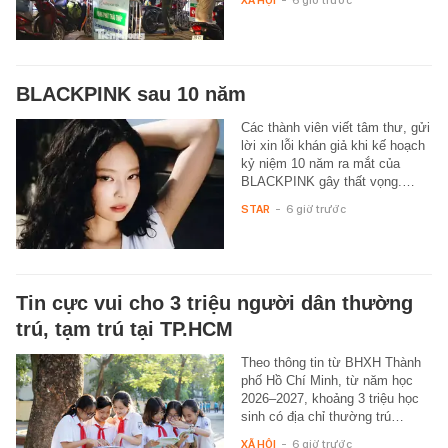
XÃ HỘI
-
6 giờ trước
BLACKPINK sau 10 năm
Các thành viên viết tâm thư, gửi
lời xin lỗi khán giả khi kế hoạch
kỷ niệm 10 năm ra mắt của
BLACKPINK gây thất vọng.…
STAR
-
6 giờ trước
Tin cực vui cho 3 triệu người dân thường
trú, tạm trú tại TP.HCM
Theo thông tin từ BHXH Thành
phố Hồ Chí Minh, từ năm học
2026–2027, khoảng 3 triệu học
sinh có địa chỉ thường trú…
XÃ HỘI
-
6 giờ trước