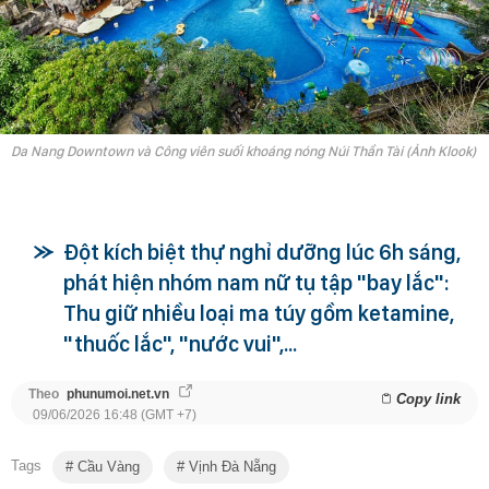
Da Nang Downtown và Công viên suối khoáng nóng Núi Thần Tài (Ảnh Klook)
Đột kích biệt thự nghỉ dưỡng lúc 6h sáng,
phát hiện nhóm nam nữ tụ tập "bay lắc":
Thu giữ nhiều loại ma túy gồm ketamine,
"thuốc lắc", "nước vui",...
Theo
phunumoi.net.vn
Copy link
09/06/2026 16:48 (GMT +7)
Tags
Cầu Vàng
Vịnh Đà Nẵng