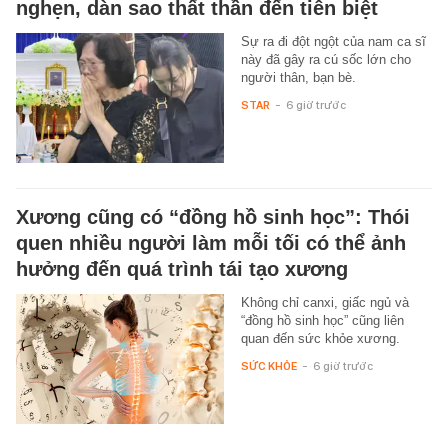
nghẹn, dàn sao thất thần đến tiễn biệt
Sự ra đi đột ngột của nam ca sĩ
này đã gây ra cú sốc lớn cho
người thân, bạn bè.
STAR
-
6 giờ trước
Xương cũng có “đồng hồ sinh học”: Thói
quen nhiều người làm mỗi tối có thể ảnh
hưởng đến quá trình tái tạo xương
Không chỉ canxi, giấc ngủ và
“đồng hồ sinh học” cũng liên
quan đến sức khỏe xương.
SỨC KHỎE
-
6 giờ trước