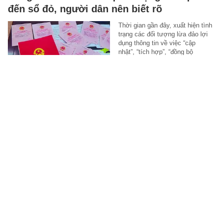
đến sổ đỏ, người dân nên biết rõ
Thời gian gần đây, xuất hiện tình
trạng các đối tượng lừa đảo lợi
dụng thông tin về việc “cập
nhật”, “tích hợp”, “đồng bộ
thông…
TEK-LIFE
-
5 giờ trước
Sự “vừa đủ” của tuổi 30s
“Có nhiều hơn” đôi khi không
đồng nghĩa với “sống tốt hơn”.
THE 30S
-
5 giờ trước