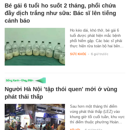
Bé gái 6 tuổi ho suốt 2 tháng, phổi chứa
đầy dịch trắng như sữa: Bác sĩ lên tiếng
cảnh báo
Ho kéo dài, khó thở, bé gái 6
tuổi được phát hiện mắc bệnh
phổi hiếm gặp. Các bác sĩ phải
thực hiện rửa toàn bộ hai bên…
SỨC KHỎE
-
6 giờ trước
Người Hà Nội 'tập thói quen' mới ở vùng
phát thải thấp
Sau hơn một tháng thí điểm
vùng phát thải thấp (LEZ) vào
khung giờ tối cuối tuần, khu vực
thí điểm thuộc phường Hoàn…