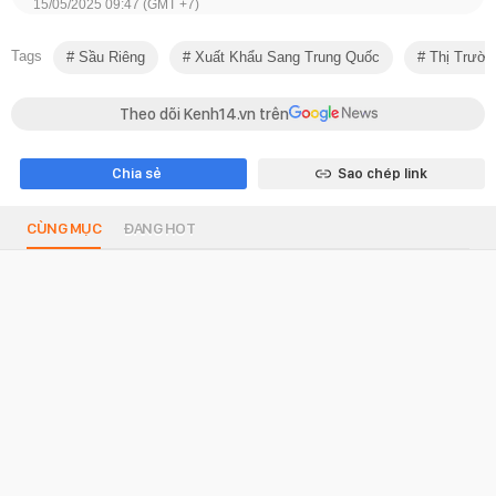
15/05/2025 09:47 (GMT +7)
Tags
Sầu Riêng
Xuất Khẩu Sang Trung Quốc
Thị Trườn
Theo dõi Kenh14.vn trên
Chia sẻ
Sao chép link
CÙNG MỤC
ĐANG HOT