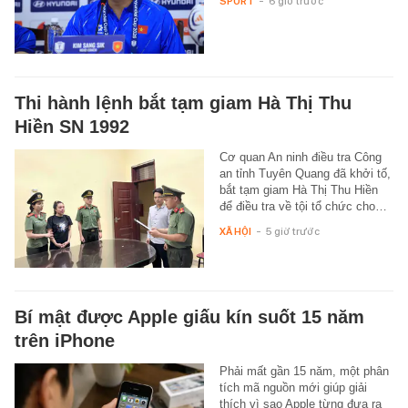
SPORT
-
6 giờ trước
Thi hành lệnh bắt tạm giam Hà Thị Thu
Hiền SN 1992
Cơ quan An ninh điều tra Công
an tỉnh Tuyên Quang đã khởi tố,
bắt tạm giam Hà Thị Thu Hiền
để điều tra về tội tổ chức cho…
XÃ HỘI
-
5 giờ trước
Bí mật được Apple giấu kín suốt 15 năm
trên iPhone
Phải mất gần 15 năm, một phân
tích mã nguồn mới giúp giải
thích vì sao Apple từng đưa ra