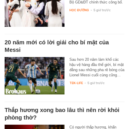
Bộ GD&ĐT chính thức công bố.
HỌC ĐƯỜNG
-
5 giờ trước
20 năm mới có lời giải cho bí mật của
Messi
Sau hơn 20 năm làm khổ các
hậu vệ hàng đầu thế giới, bí mật
đằng sau những pha rê bóng của
Lionel Messi cuối cùng cũng…
TEK-LIFE
-
5 giờ trước
Thắp hương xong bao lâu thì nên rời khỏi
phòng thờ?
Có người thắp hương, khấn