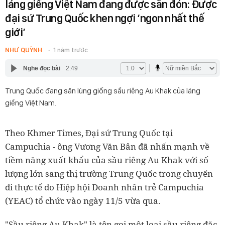
láng giềng Việt Nam đang được săn đón: Được
đại sứ Trung Quốc khen ngợi ‘ngon nhất thế
giới’
NHƯ QUỲNH
1 năm trước
Nghe đọc bài
2:49
Trung Quốc đang săn lùng giống sầu riêng Au Khak của láng
giềng Việt Nam.
Theo Khmer Times, Đại sứ Trung Quốc tại
Campuchia - ông Vương Văn Bân đã nhấn mạnh về
tiềm năng xuất khẩu của sầu riêng Au Khak với số
lượng lớn sang thị trường Trung Quốc trong chuyến
đi thực tế do Hiệp hội Doanh nhân trẻ Campuchia
(YEAC) tổ chức vào ngày 11/5 vừa qua.
"Sầu riêng Au Khak" là tên gọi một loại sầu riêng đặc