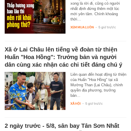
xong là rời đi, cũng có người
nhất định đứng thêm một lúc
mới yên tâm. Chính khoảng
thời…
XEM MUA LUÔN
-
5 giờ trước
Xã ở Lai Châu lên tiếng về đoàn từ thiện
Huấn "Hoa Hồng": Trưởng bản và người
dân cùng xác nhận các chi tiết đáng chú ý
Liên quan đến hoạt động từ thiện
của Huấn "Hoa Hồng" tại xã
Mường Than (Lai Châu), chính
quyền địa phương, trưởng
bản…
XÃ HỘI
-
5 giờ trước
2 ngày trước - 5/8, sân bay Tân Sơn Nhất