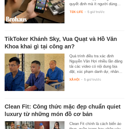
quyết định mà ít người dùng…
TEK-LIFE
-
5 giờ trước
TikToker Khánh Sky, Vua Quạt và Hồ Văn
Khoa khai gì tại công an?
Quá trình điều tra xác định
Nguyễn Văn Hợi nhiều lần đăng
tải các video có nội dung bịa
đặt, xúc phạm danh dự, nhân…
XÃ HỘI
-
5 giờ trước
Clean Fit: Công thức mặc đẹp chuẩn quiet
luxury từ những món đồ cơ bản
Clean Fit chính là cách biến áo
thun, quần jeans hay chân váy