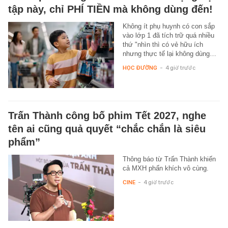
tập này, chỉ PHÍ TIỀN mà không dùng đến!
Không ít phụ huynh có con sắp
vào lớp 1 đã tích trữ quá nhiều
thứ "nhìn thì có vẻ hữu ích
nhưng thực tế lại không dùng…
HỌC ĐƯỜNG
-
4 giờ trước
Trấn Thành công bố phim Tết 2027, nghe
tên ai cũng quả quyết “chắc chắn là siêu
phẩm”
Thông báo từ Trấn Thành khiến
cả MXH phấn khích vô cùng.
CINE
-
4 giờ trước