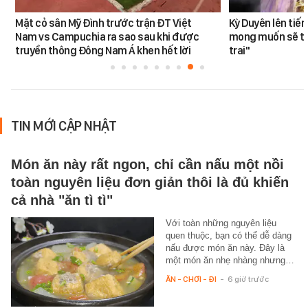
Mặt cỏ sân Mỹ Đình trước trận ĐT Việt
Kỳ Duyên lên tiế
Nam vs Campuchia ra sao sau khi được
mong muốn sẽ tro
truyền thông Đông Nam Á khen hết lời
trai"
TIN MỚI CẬP NHẬT
Món ăn này rất ngon, chỉ cần nấu một nồi
toàn nguyên liệu đơn giản thôi là đủ khiến
cả nhà "ăn tì tì"
Với toàn những nguyên liệu
quen thuộc, bạn có thể dễ dàng
nấu được món ăn này. Đây là
một món ăn nhẹ nhàng nhưng…
ĂN - CHƠI - ĐI
-
6 giờ trước