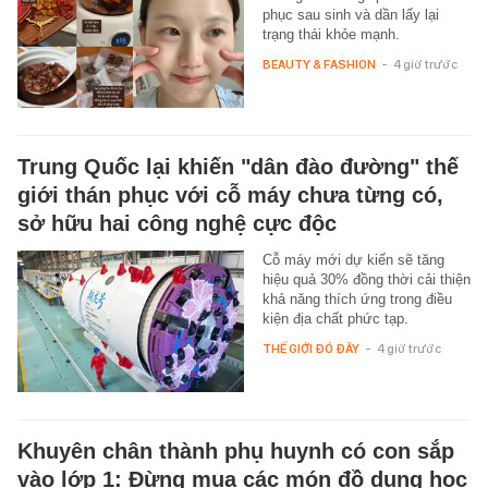
phục sau sinh và dần lấy lại
trạng thái khỏe mạnh.
BEAUTY & FASHION
-
4 giờ trước
Trung Quốc lại khiến "dân đào đường" thế
giới thán phục với cỗ máy chưa từng có,
sở hữu hai công nghệ cực độc
Cỗ máy mới dự kiến sẽ tăng
hiệu quả 30% đồng thời cải thiện
khả năng thích ứng trong điều
kiện địa chất phức tạp.
THẾ GIỚI ĐÓ ĐÂY
-
4 giờ trước
Khuyên chân thành phụ huynh có con sắp
vào lớp 1: Đừng mua các món đồ dụng học