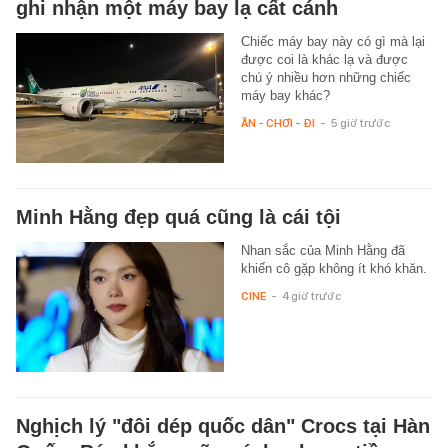
ghi nhận một máy bay lạ cất cánh
Chiếc máy bay này có gì mà lại
được coi là khác lạ và được
chú ý nhiều hơn những chiếc
máy bay khác?
ĂN - CHƠI - ĐI
-
5 giờ trước
Minh Hằng đẹp quá cũng là cái tội
Nhan sắc của Minh Hằng đã
khiến cô gặp không ít khó khăn.
CINE
-
4 giờ trước
Nghịch lý "đôi dép quốc dân" Crocs tại Hàn