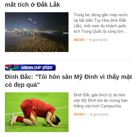
mất tích ở Đắk Lắk
Trong lúc đứng gần mép nước
tại bãi biển Tuy Hòa (tỉnh Đắk
Lắk), một nam du khách quốc
tịch Trung Quốc bị sóng lớn…
XÃ HỘI
-
6 giờ trước
Đình Bắc: "Tôi hôn sân Mỹ Đình vì thấy mặt
cỏ đẹp quá"
Đình Bắc giải thích lý do hôn
sân Mỹ Đình khi ăn mừng bàn
thắng vào lưới Campuchia.
SPORT
-
6 giờ trước