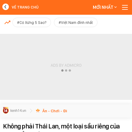
MỚI NHẤT
VỀ TRANG CHỦ
MỚI NHẤT
#Có Xứng 5 Sao?
#Việt Nam đỉnh nhất
Xem thêm
Ăn - Chơi - Đi
Không phải Thái Lan, một loại sầu riêng của