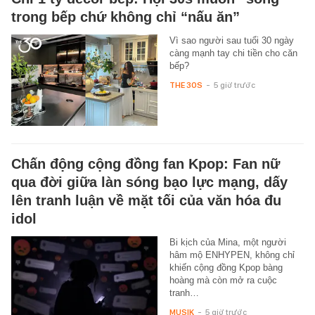
trong bếp chứ không chỉ “nấu ăn”
Vì sao người sau tuổi 30 ngày
càng mạnh tay chi tiền cho căn
bếp?
THE 30S
-
5 giờ trước
Chấn động cộng đồng fan Kpop: Fan nữ
qua đời giữa làn sóng bạo lực mạng, dấy
lên tranh luận về mặt tối của văn hóa đu
idol
Bi kịch của Mina, một người
hâm mộ ENHYPEN, không chỉ
khiến cộng đồng Kpop bàng
hoàng mà còn mở ra cuộc
tranh…
MUSIK
-
5 giờ trước