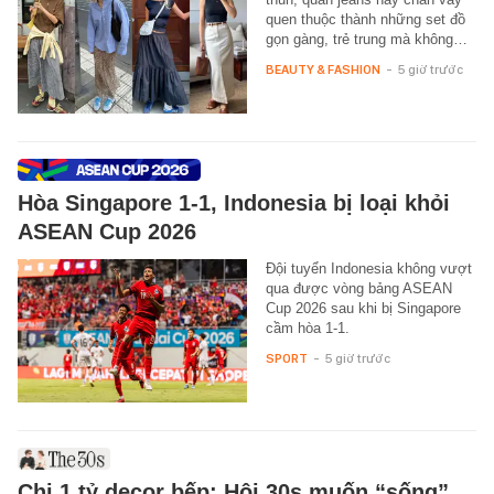
quen thuộc thành những set đồ
gọn gàng, trẻ trung mà không…
BEAUTY & FASHION
-
5 giờ trước
Hòa Singapore 1-1, Indonesia bị loại khỏi
ASEAN Cup 2026
Đội tuyển Indonesia không vượt
qua được vòng bảng ASEAN
Cup 2026 sau khi bị Singapore
cầm hòa 1-1.
SPORT
-
5 giờ trước
Chi 1 tỷ decor bếp: Hội 30s muốn “sống”