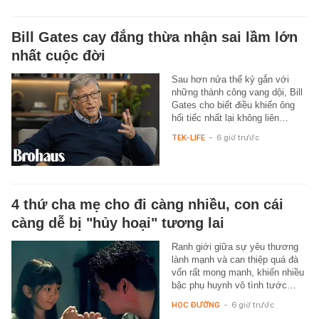
Bill Gates cay đắng thừa nhận sai lầm lớn
nhất cuộc đời
Sau hơn nửa thế kỷ gắn với
những thành công vang dội, Bill
Gates cho biết điều khiến ông
hối tiếc nhất lại không liên…
TEK-LIFE
-
6 giờ trước
4 thứ cha mẹ cho đi càng nhiều, con cái
càng dễ bị "hủy hoại" tương lai
Ranh giới giữa sự yêu thương
lành mạnh và can thiệp quá đà
vốn rất mong manh, khiến nhiều
bậc phụ huynh vô tình tước…
HỌC ĐƯỜNG
-
6 giờ trước