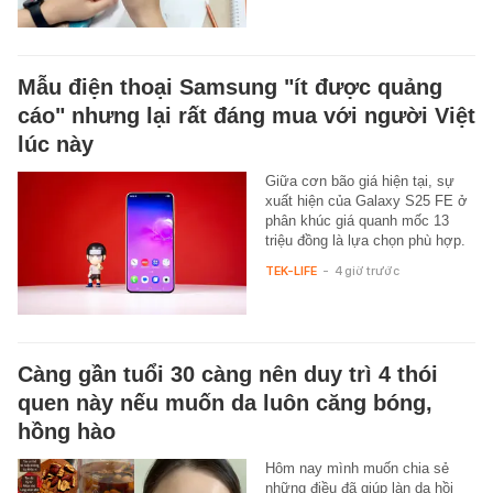
Mẫu điện thoại Samsung "ít được quảng
cáo" nhưng lại rất đáng mua với người Việt
lúc này
Giữa cơn bão giá hiện tại, sự
xuất hiện của Galaxy S25 FE ở
phân khúc giá quanh mốc 13
triệu đồng là lựa chọn phù hợp.
TEK-LIFE
-
4 giờ trước
Càng gần tuổi 30 càng nên duy trì 4 thói
quen này nếu muốn da luôn căng bóng,
hồng hào
Hôm nay mình muốn chia sẻ
những điều đã giúp làn da hồi