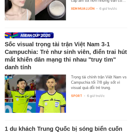
cấp ẩm tốt hơn nhưng vẫn có…
XEM MUA LUÔN
-
6 giờ trước
Sốc visual trọng tài trận Việt Nam 3-1
Campuchia: Trẻ như sinh viên, điển trai hút
mắt khiến dân mạng thi nhau "truy tìm"
danh tính
Trọng tài chính trận Việt Nam vs
Campuchia tối 7/8 gây sốt vì
visual quá đỗi trẻ trung.
SPORT
-
6 giờ trước
1 du khách Trung Quốc bị sóng biển cuốn