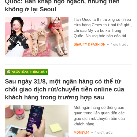
Quốc: Bán khắp ngõ ngách, nhưng tiền
không ở lại Seoul
Hàn Quốc là thị trường có nhiều
cửa hàng Crocs thứ hai thế giới,
chỉ sau Mỹ và bỏ xa Trung
Quốc. Nhưng bóc báo cáo tài…
BEAUTY & FASHION
-
4 giờ trước
Sau ngày 31/8, một ngân hàng có thể từ
chối giao dịch rút/chuyển tiền online của
khách hàng trong trường hợp sau
Một ngân hàng có thông báo
quan trọng liên quan đến các
giao dịch rút/chuyển tiền của
khách hàng.
MONEY.14
-
4 giờ trước