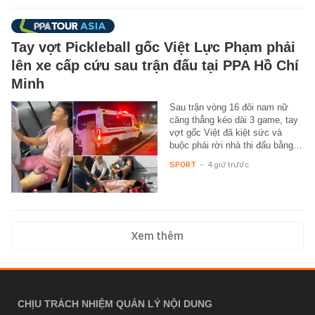
Tay vợt Pickleball gốc Việt Lực Phạm phải
lên xe cấp cứu sau trận đấu tại PPA Hồ Chí
Minh
Sau trận vòng 16 đôi nam nữ
căng thẳng kéo dài 3 game, tay
vợt gốc Việt đã kiệt sức và
buộc phải rời nhà thi đấu bằng…
SPORT
-
4 giờ trước
Xem thêm
CHỊU TRÁCH NHIỆM QUẢN LÝ NỘI DUNG