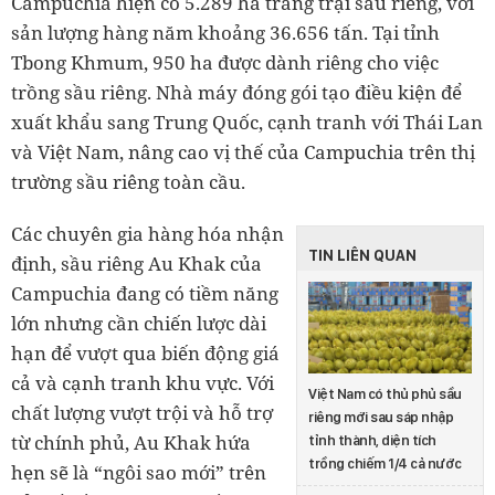
Campuchia hiện có 5.289 ha trang trại sầu riêng, với
sản lượng hàng năm khoảng 36.656 tấn. Tại tỉnh
Tbong Khmum, 950 ha được dành riêng cho việc
trồng sầu riêng. Nhà máy đóng gói tạo điều kiện để
xuất khẩu sang Trung Quốc, cạnh tranh với Thái Lan
và Việt Nam, nâng cao vị thế của Campuchia trên thị
trường sầu riêng toàn cầu.
Các chuyên gia hàng hóa nhận
TIN LIÊN QUAN
định, sầu riêng Au Khak của
Campuchia đang có tiềm năng
lớn nhưng cần chiến lược dài
hạn để vượt qua biến động giá
cả và cạnh tranh khu vực. Với
Việt Nam có thủ phủ sầu
chất lượng vượt trội và hỗ trợ
riêng mới sau sáp nhập
từ chính phủ, Au Khak hứa
tỉnh thành, diện tích
trồng chiếm 1/4 cả nước
hẹn sẽ là “ngôi sao mới” trên