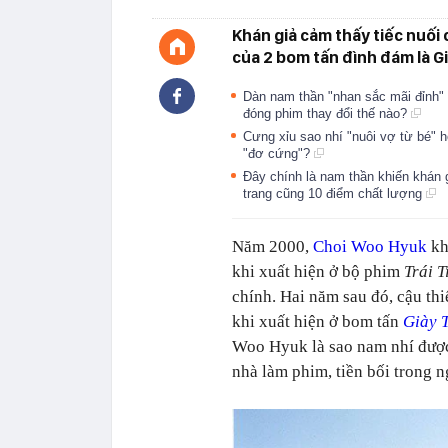
Khán giả cảm thấy tiếc nuối
của 2 bom tấn đình đám là G
Dàn nam thần "nhan sắc mãi đỉnh" 
đóng phim thay đổi thế nào?
Cưng xỉu sao nhí "nuôi vợ từ bé" h
"đơ cứng"?
Đây chính là nam thần khiến khán g
trang cũng 10 điểm chất lượng
Năm 2000,
Choi Woo Hyuk
kh
khi xuất hiện ở bộ phim
Trái 
chính. Hai năm sau đó, cậu th
khi xuất hiện ở bom tấn
Giày 
Woo Hyuk là sao nam nhí được
nhà làm phim, tiền bối trong 