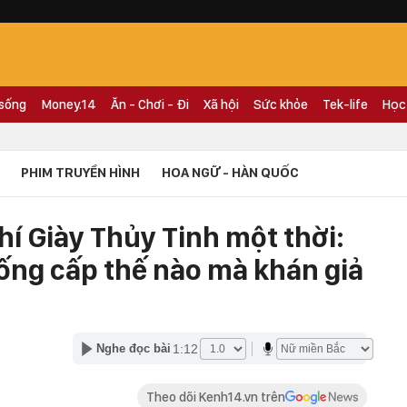
 sống
Money.14
Ăn - Chơi - Đi
Xã hội
Sức khỏe
Tek-life
Học
PHIM TRUYỀN HÌNH
HOA NGỮ - HÀN QUỐC
í Giày Thủy Tinh một thời:
uống cấp thế nào mà khán giả
1:12
Nghe đọc bài
Theo dõi Kenh14.vn trên