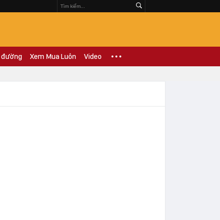
 đường
Xem Mua Luôn
Video