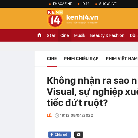
EMAGAZINE
ID.14
SHOWLIVE
Star
Ciné
Musik
Beauty & Fashion
Đời
CINE
PHIM CHIẾU RẠP
PHIM VIỆT NAM
Không nhận ra sao nh
Visual, sự nghiệp x
tiếc đứt ruột?
LỆ,
19:12 09/04/2022
Chia sẻ