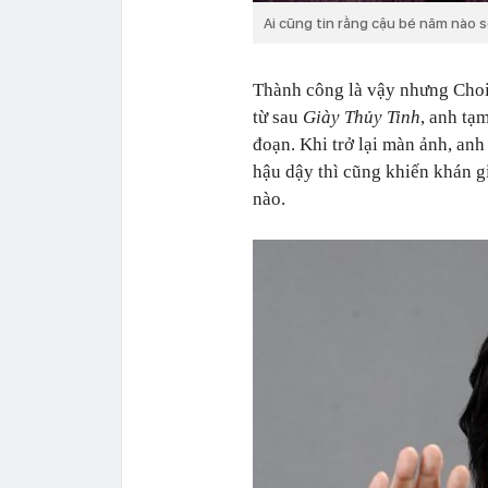
Ai cũng tin rằng cậu bé năm nào s
Thành công là vậy nhưng Choi
từ sau
Giày Thủy Tinh
, anh tạ
đoạn. Khi trở lại màn ảnh, an
hậu dậy thì cũng khiến khán gi
nào.