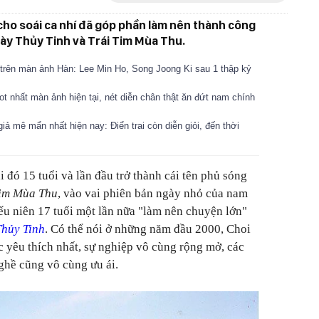
 cho soái ca nhí đã góp phần làm nên thành công
iày Thủy Tinh và Trái Tim Mùa Thu.
trên màn ảnh Hàn: Lee Min Ho, Song Joong Ki sau 1 thập kỷ
ot nhất màn ảnh hiện tại, nét diễn chân thật ăn đứt nam chính
iả mê mẩn nhất hiện nay: Điển trai còn diễn giỏi, đến thời
i đó 15 tuổi và lần đầu trở thành cái tên phủ sóng
Tim Mùa Thu
, vào vai phiên bản ngày nhỏ của nam
iếu niên 17 tuổi một lần nữa "làm nên chuyện lớn"
Thủy Tinh
. Có thể nói ở những năm đầu 2000, Choi
 yêu thích nhất, sự nghiệp vô cùng rộng mở, các
nghề cũng vô cùng ưu ái.