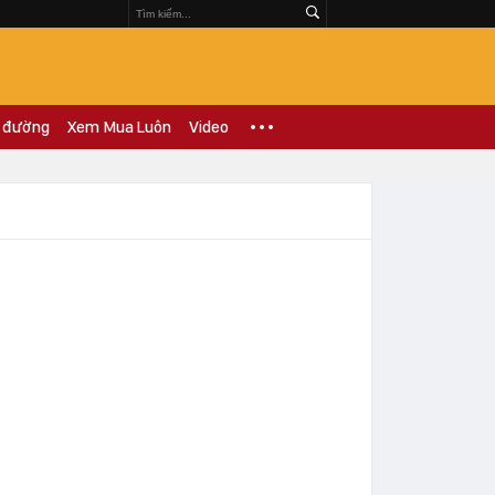
 đường
Xem Mua Luôn
Video