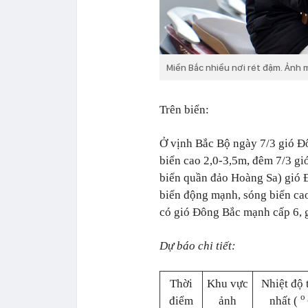
Miền Bắc nhiều nơi rét đậm. Ảnh 
Trên biển:
Ở vịnh Bắc Bộ ngày 7/3 gió 
biển cao 2,0-3,5m, đêm 7/3 g
biển quần đảo Hoàng Sa) gió Đ
biển động mạnh, sóng biển ca
có gió Đông Bắc mạnh cấp 6, g
Dự báo chi tiết:
Thời
Khu vực
Nhiệt độ 
o
điểm
ảnh
nhất (