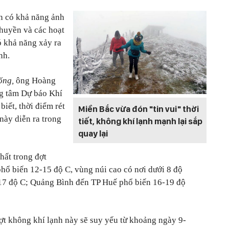
n có khả năng ảnh
huyền và các hoạt
 khả năng xảy ra
nh.
ống,
ông Hoàng
g tâm Dự báo Khí
iết, thời điểm rét
Miền Bắc vừa đón "tin vui" thời
này diễn ra trong
tiết, không khí lạnh mạnh lại sắp
quay lại
hất trong đợt
hổ biến 12-15 độ C, vùng núi cao có nơi dưới 8 độ
17 độ C; Quảng Bình đến TP Huế phổ biến 16-19 độ
ợt không khí lạnh này sẽ suy yếu từ khoảng ngày 9-