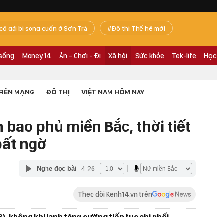
 cô gái bị sóng cuốn ở Sơn Trà
Đô thị Thế hệ mới
 sống
Money.14
Ăn - Chơi - Đi
Xã hội
Sức khỏe
Tek-life
Học
RÊN MẠNG
ĐÔ THỊ
VIỆT NAM HÔM NAY
bao phủ miền Bắc, thời tiết
bất ngờ
4:26
Nghe đọc bài
Theo dõi Kenh14.vn trên
3), không khí lạnh tăng cường tiếp tục chi phối