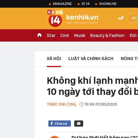
EMAGAZINE
ID.14
SHOWLIVE
3
Star
Ciné
Musik
Beauty & Fashion
Đời
XÃ HỘI
LUẬT VÀ CHÍNH SÁCH
NÓNG T
Không khí lạnh mạnh 
10 ngày tới thay đổi 
TRÚC CHI (T/H),
15:56 07/03/2025
Chia sẻ
Dự báo thời tiết hôm nay (7/