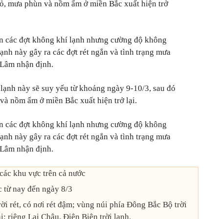
hỏ, mưa phùn và nồm ẩm ở miền Bắc xuất hiện trở
ện các đợt không khí lạnh nhưng cường độ không
ạnh này gây ra các đợt rét ngắn và tình trạng mưa
 Lâm nhận định.
 lạnh này sẽ suy yếu từ khoảng ngày 9-10/3, sau đó
và nồm ẩm ở miền Bắc xuất hiện trở lại.
ện các đợt không khí lạnh nhưng cường độ không
ạnh này gây ra các đợt rét ngắn và tình trạng mưa
 Lâm nhận định.
i các khu vực trên cả nước
c từ nay đến ngày 8/3
rời rét, có nơi rét đậm; vùng núi phía Đông Bắc Bộ trời
i; riêng Lai Châu, Điện Biên trời lạnh.