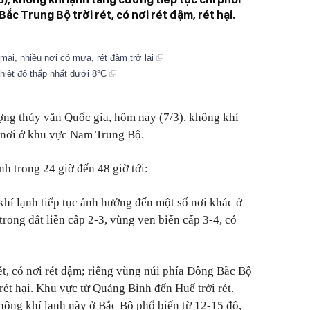
 Bắc Trung Bộ trời rét, có nơi rét đậm, rét hại.
mai, nhiều nơi có mưa, rét đậm trở lại
hiệt độ thấp nhất dưới 8°C
ợng thủy văn Quốc gia, hôm nay (7/3), không khí
 nơi ở khu vực Nam Trung Bộ.
h trong 24 giờ đến 48 giờ tới:
khí lạnh tiếp tục ảnh hưởng đến một số nơi khác ở
rong đất liền cấp 2-3, vùng ven biển cấp 3-4, có
t, có nơi rét đậm; riêng vùng núi phía Đông Bắc Bộ
i rét hại. Khu vực từ Quảng Bình đến Huế trời rét.
hông khí lạnh này ở Bắc Bộ phổ biến từ 12-15 độ,