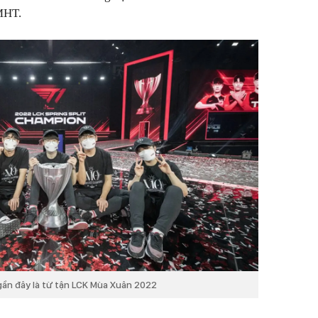
LMHT.
gần đây là từ tận LCK Mùa Xuân 2022