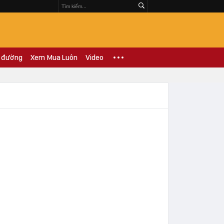
 đường
Xem Mua Luôn
Video