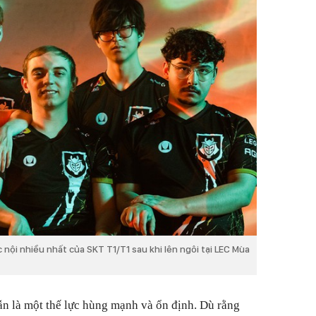
 nội nhiều nhất của SKT T1/T1 sau khi lên ngôi tại LEC Mùa
ẫn là một thế lực hùng mạnh và ổn định. Dù rằng