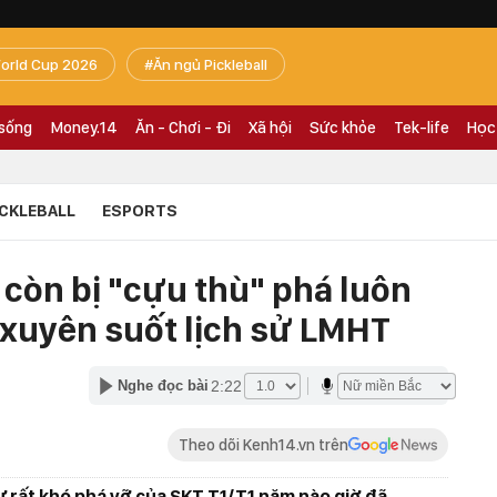
orld Cup 2026
Ăn ngủ Pickleball
 sống
Money.14
Ăn - Chơi - Đi
Xã hội
Sức khỏe
Tek-life
Học
ICKLEBALL
ESPORTS
1 còn bị "cựu thù" phá luôn
i xuyên suốt lịch sử LMHT
2:22
Nghe đọc bài
Theo dõi Kenh14.vn trên
 rất khó phá vỡ của SKT T1/T1 năm nào giờ đã