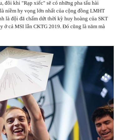
u, đôi khi "Rạp xiếc" sẽ có những pha tấu hài
 là niềm hy vọng lớn nhất của cộng đồng LMHT
nh là đội đã chấm dứt thời kỳ huy hoàng của SKT
này ở cả MSI lẫn CKTG 2019. Đó cũng là năm mà