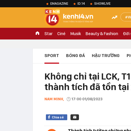
EMAGAZINE
ID.14
SHOWLIVE
W
Star
Ciné
Musik
Beauty & Fashion
Đời
SPORT
BÓNG ĐÁ
HẬU TRƯỜNG
P
Không chỉ tại LCK, T
thành tích đã tồn tạ
NAM MINH,
17:00 01/08/2023
Chia sẻ
Thành tích tưởng chừng như