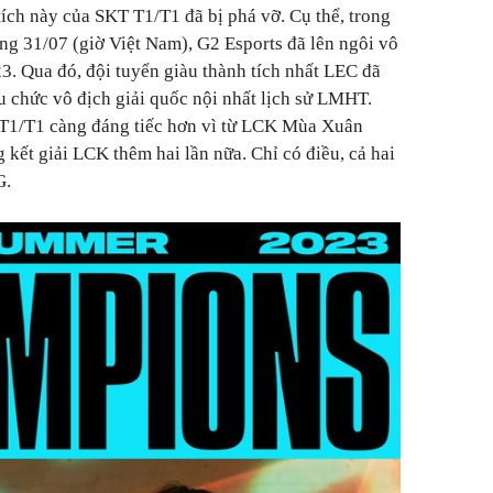
tích này của SKT T1/T1 đã bị phá vỡ. Cụ thể, trong
áng 31/07 (giờ Việt Nam), G2 Esports đã lên ngôi vô
. Qua đó, đội tuyển giàu thành tích nhất LEC đã
u chức vô địch giải quốc nội nhất lịch sử LMHT.
 T1/T1 càng đáng tiếc hơn vì từ LCK Mùa Xuân
kết giải LCK thêm hai lần nữa. Chỉ có điều, cả hai
G.