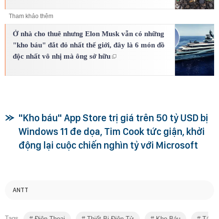
Tham khảo thêm
Ở nhà cho thuê nhưng Elon Musk vẫn có những
"kho báu" đắt đỏ nhất thế giới, đây là 6 món đồ
độc nhất vô nhị mà ông sở hữu
"Kho báu" App Store trị giá trên 50 tỷ USD bị
Windows 11 đe dọa, Tim Cook tức giận, khởi
động lại cuộc chiến nghìn tỷ với Microsoft
ANTT
Tags
Điện Thoại
Thiết Bị Điện Tử
Kho Báu
Tái C