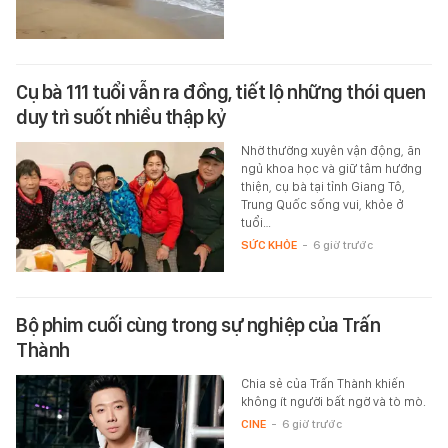
Cụ bà 111 tuổi vẫn ra đồng, tiết lộ những thói quen
duy trì suốt nhiều thập kỷ
Nhờ thường xuyên vận động, ăn
ngủ khoa học và giữ tâm hướng
thiện, cụ bà tại tỉnh Giang Tô,
Trung Quốc sống vui, khỏe ở
tuổi…
SỨC KHỎE
-
6 giờ trước
Bộ phim cuối cùng trong sự nghiệp của Trấn
Thành
Chia sẻ của Trấn Thành khiến
không ít người bất ngờ và tò mò.
CINE
-
6 giờ trước