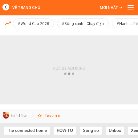
VỀ TRANG CHỦ
MỚI NHẤT
MỚI NHẤT
#World Cup 2026
#Sống xanh - Chạy điện
#Hành chính
Xem thêm
Tek-life
The connected home
HOW-TO
Sống số
Unbox
Xem