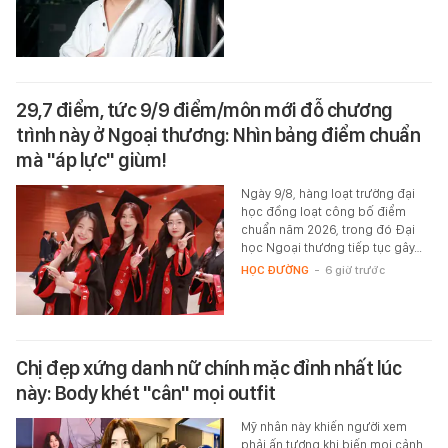
29,7 điểm, tức 9/9 điểm/môn mới đỗ chương
trình này ở Ngoại thương: Nhìn bảng điểm chuẩn
mà "áp lực" giùm!
Ngày 9/8, hàng loạt trường đại
học đồng loạt công bố điểm
chuẩn năm 2026, trong đó Đại
học Ngoại thương tiếp tục gây…
HỌC ĐƯỜNG
-
6 giờ trước
Chị đẹp xứng danh nữ chính mặc đỉnh nhất lúc
này: Body khét "cân" mọi outfit
Mỹ nhân này khiến người xem
phải ấn tượng khi biến mọi cảnh