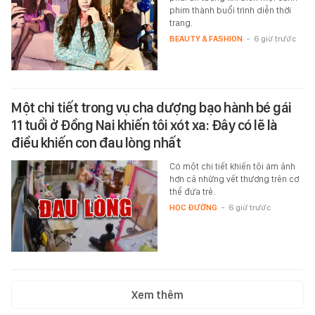
phim thành buổi trình diễn thời
trang.
BEAUTY & FASHION
-
6 giờ trước
Một chi tiết trong vụ cha dượng bạo hành bé gái
11 tuổi ở Đồng Nai khiến tôi xót xa: Đây có lẽ là
điều khiến con đau lòng nhất
Có một chi tiết khiến tôi ám ảnh
hơn cả những vết thương trên cơ
thể đứa trẻ.
HỌC ĐƯỜNG
-
6 giờ trước
Xem thêm