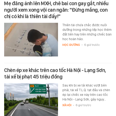
Mẹ đăng ảnh lên MXH, chê bai con gay gắt, nhiều
người xem xong vội can ngăn: "Đừng mắng, con
chị có khi là thiên tài đấy!"
Thiên tài chưa chắc được nuôi
dưỡng trong những lớp học thêm
đắt tiền hay trên những chiếc bàn
học hoàn hảo.
HỌC ĐƯỜNG
-
6 giờ trước
Chèn ép xe khác trên cao tốc Hà Nội - Lạng Sơn,
tài xế bị phạt 45 triệu đồng
Sau khi bị xe tải khác vượt bên
phải, tài xế T.L.Q. tạt đầu và chèn
ép lại chiếc xe này trên cao tốc
Hà Nội - Lạng Sơn, gây nguy…
XÃ HỘI
-
6 giờ trước