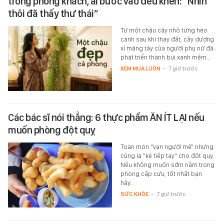
trong phòng khách, ai bước vào đều khen: “Nhìn
thôi đã thấy thư thái”
Từ một chậu cây nhỏ từng héo
cành sau khi thay đất, cây dương
xỉ măng tây của người phụ nữ đã
phát triển thành bụi xanh mềm…
XEM MUA LUÔN
-
7 giờ trước
Các bác sĩ nói thẳng: 6 thực phẩm ĂN ÍT LẠI nếu
muốn phòng đột quỵ
Toàn món "vạn người mê" nhưng
cũng là "kẻ tiếp tay" cho đột quỵ.
Nếu không muốn sớm nằm trong
phòng cấp cứu, tốt nhất bạn
hãy…
SỨC KHỎE
-
7 giờ trước