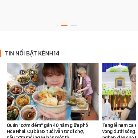
TIN NỔI BẬT KÊNH14
Quán “cơm đếm” gần 40 năm giữa phố
Tang lễ nam ca s
Hòe Nhai: Cụ bà 82 tuổi vẫn tự đi chợ,
vong dưới sông: 
nấu cơm mỗi ngày, bán một tô…
nghẹn, dàn sao t