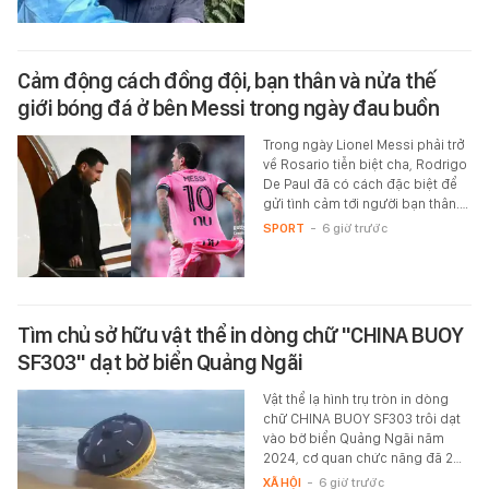
Cảm động cách đồng đội, bạn thân và nửa thế
giới bóng đá ở bên Messi trong ngày đau buồn
Trong ngày Lionel Messi phải trở
về Rosario tiễn biệt cha, Rodrigo
De Paul đã có cách đặc biệt để
gửi tình cảm tới người bạn thân.…
SPORT
-
6 giờ trước
Tìm chủ sở hữu vật thể in dòng chữ "CHINA BUOY
SF303" dạt bờ biển Quảng Ngãi
Vật thể lạ hình trụ tròn in dòng
chữ CHINA BUOY SF303 trôi dạt
vào bờ biển Quảng Ngãi năm
2024, cơ quan chức năng đã 2…
XÃ HỘI
-
6 giờ trước