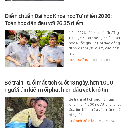
Điểm chuẩn Đại học Khoa học Tự nhiên 2026:
Toán học dẫn đầu với 26,35 điểm
Năm 2026, điểm chuẩn Trường
Đại học Khoa học Tự nhiên, Đại
học Quốc gia Hà Nội dao động
từ 22 đến 26,35 điểm, cao nhất
là…
HỌC ĐƯỜNG
-
6 giờ trước
Bé trai 11 tuổi mất tích suốt 13 ngày, hơn 1.000
người tìm kiếm rồi phát hiện dấu vết khó tin
Bé trai mất tích suốt 13 ngày,
khiến hơn 1.000 người phải chạy
đua tìm kiếm giữa vùng rừng núi
rộng lớn.
THẾ GIỚI ĐÓ ĐÂY
-
6 giờ trước