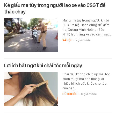
Kẻ giấu ma túy trong người lao xe vào CSGT để
tháo chạy
Mang ma túy trong người, khi bị
CSGT ra hiệu lệnh dừng để kiểm
tra, Dương Minh Hoàng (Bắc
Ninh) lao thẳng xe vào cảnh sát…
XÃ HỘI
-
7 giờ trước
Lợi ích bất ngờ khi chải tóc mỗi ngày
Chải đầu không chỉ giúp mái tóc
suôn mượt mà còn mang lại
nhiều lợi ích sức khỏe cho tóc
của bạn.
SỨC KHỎE
-
6 giờ trước