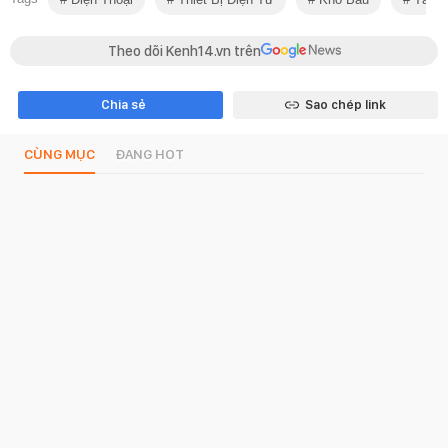
Theo dõi Kenh14.vn trên
Chia sẻ
Sao chép link
CÙNG MỤC
ĐANG HOT