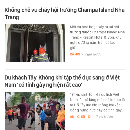
Khống chế vụ cháy hội trường Champa Island Nha
Trang
Một vụ hỏa hoạn xảy ra tại hội
trường thuộc Champa Island Nha
Trang - Resort Hotel & Spa, khu
nghỉ dưỡng nằm trên cù lao
giữa…
XÃ HỘI
-
7 giờ trước
Du khách Tây: Không khí tập thể dục sáng ở Việt
Nam 'có tính gây nghiện rất cao'
“Bí kíp sinh tồn khi du lịch Việt
Nam, ăn xả láng mà chả lo béo là
ra Hồ Tây lúc 6h; không khí vận
động hừng hực này có tính gây…
ĂN - CHƠI - ĐI
-
7 giờ trước