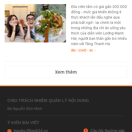
Đĩa cơm tấm có giá gần 200.000
đồng - mức giá khiến không ít
thực khách lần đầu nghe qua
phải bất ngờ - lại chính là một
trong những địa chỉ ăn uống yêu
thích của diễn viên Lương Mạnh
Hải, người bạn thân gắn bó nhiều
năm với Tăng Thanh Hà.
ĂN - CHƠI - ĐI
-
Xem thêm
CHỊU TRÁCH NHIỆM QUẢN LÝ NỘI DUNG
Bà Nguyễn Bích Minh
Ý KIẾN BÀI VIẾT
bandoc@kenh14.vn
Câu hỏi thường gặp