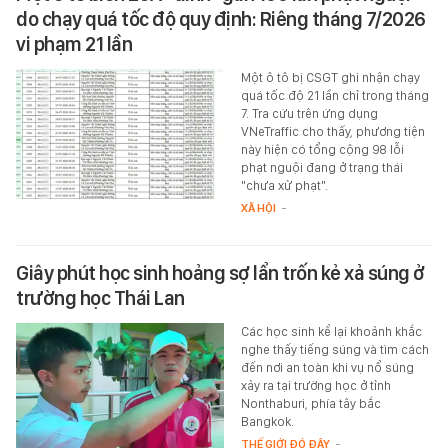
do chạy quá tốc độ quy định: Riêng tháng 7/2026
vi phạm 21 lần
Một ô tô bị CSGT ghi nhận chạy
quá tốc độ 21 lần chỉ trong tháng
7. Tra cứu trên ứng dụng
VNeTraffic cho thấy, phương tiện
này hiện có tổng cộng 98 lỗi
phạt nguội đang ở trạng thái
"chưa xử phạt".
XÃ HỘI
-
Giây phút học sinh hoảng sợ lẩn trốn kẻ xả súng ở
trường học Thái Lan
Các học sinh kể lại khoảnh khắc
nghe thấy tiếng súng và tìm cách
đến nơi an toàn khi vụ nổ súng
xảy ra tại trường học ở tỉnh
Nonthaburi, phía tây bắc
Bangkok.
THẾ GIỚI ĐÓ ĐÂY
-