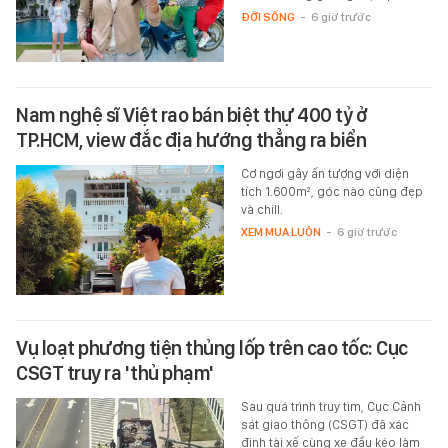
ĐỜI SỐNG
-
6 giờ trước
Nam nghệ sĩ Việt rao bán biệt thự 400 tỷ ở
TP.HCM, view đắc địa hướng thẳng ra biển
Cơ ngơi gây ấn tượng với diện
tích 1.600m², góc nào cũng đẹp
và chill.
XEM MUA LUÔN
-
6 giờ trước
Vụ loạt phương tiện thủng lốp trên cao tốc: Cục
CSGT truy ra 'thủ phạm'
Sau quá trình truy tìm, Cục Cảnh
sát giao thông (CSGT) đã xác
định tài xế cùng xe đầu kéo làm