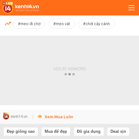
MỚI NHẤT
#mẹo đi chợ
#mẹo vặt
#chơi cây cảnh
Xem thêm
Xem Mua Luôn
Đẹp giống sao
Mua để đẹp
Đồ gia dụng
Deal xịn