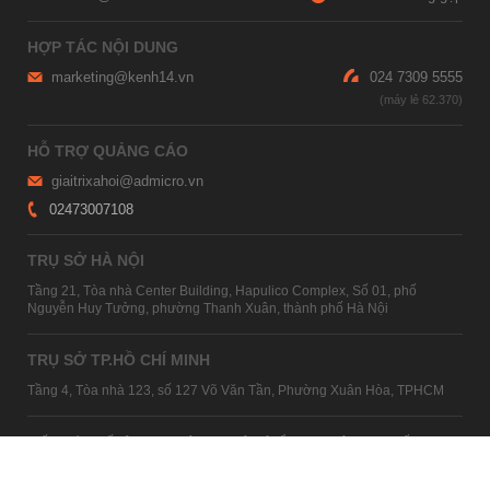
HỢP TÁC NỘI DUNG
marketing@kenh14.vn
024 7309 5555
HỖ TRỢ QUẢNG CÁO
giaitrixahoi@admicro.vn
02473007108
TRỤ SỞ HÀ NỘI
Tầng 21, Tòa nhà Center Building, Hapulico Complex, Số 01, phố
Nguyễn Huy Tưởng, phường Thanh Xuân, thành phố Hà Nội
TRỤ SỞ TP.HỒ CHÍ MINH
Tầng 4, Tòa nhà 123, số 127 Võ Văn Tần, Phường Xuân Hòa, TPHCM
Giấy phép thiết lập trang thông tin điện tử tổng hợp trên mạng số
2215/GP-TTĐT do Sở Thông tin và Truyền thông Hà Nội cấp ngày 10
tháng 4 năm 2019