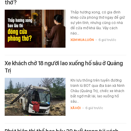
thờ?
Thắp hương xong, có gia đình
khép cửa phòng thờ ngay để giữ
sự yên tĩnh, nhưng cũng có nhà
để cửa mở khá lâu. Vậy cách
nào…
XEM MUA LUÔN
-
6 giờ trước
Xe khách chở 18 người lao xuống hố sâu ở Quảng
Trị
Khi lưu thông trên tuyến đường
tránh lũ BOT qua địa bàn xã Ninh
Châu (Quảng Trị), chiếc xe khách
bất ngờ mất lái, lao xuống hố
sâu…
XÃ HỘI
-
6 giờ trước