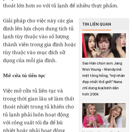
thoát lớn hơn so với tủ lạnh để nhiều thực phẩm.
Giải pháp cho việc này các gia
TIN LIÊN QUAN
đình lên lựa chọn dung tích tủ
lạnh tùy thuộc vào số lượng
thành viên trong gia đình hoặc
tùy thuộc vào mục đích sử
dụng của mỗi gia đình.
Sao Hàn chọn son: Jang
Won Young - Wendy mê
Mở cửa tủ tiên tục
mệt tông hồng, "mỹ nhân
đẹp nhất thế giới" Nana
chỉ dùng loại bình dân
Việc mở cửa tủ liên tục và
hơn 200k
trong thời gian lâu sẽ làm thất
thoát nhiệt trong tủ khiến cho
tủ lạnh phải luôn hoạt động
với công suất tối đa để bù
nhiệt hoặc phải hoạt động