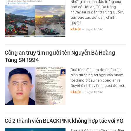
Những hình ảnh đặc trưng của
phố cổ Hội An, TP Đà Nẵng
nhưng lại bị gắn "ở Trung Quốc",
gây bức xúc dư luận, chính
quyền…
XÃ HỘI
-
6 giờ trước
Công an truy tìm người tên Nguyễn Bá Hoàng
Tùng SN 1994
Quá trình điều tra do chưa xác
định được người nghi vấn phạm
tội đang ở đâu nên công an ra
Quyết định truy tìm người đối với…
XÃ HỘI
-
6 giờ trước
Có 2 thành viên BLACKPINK không hợp tác với YG
Sau bài đăng của Dispatch điều