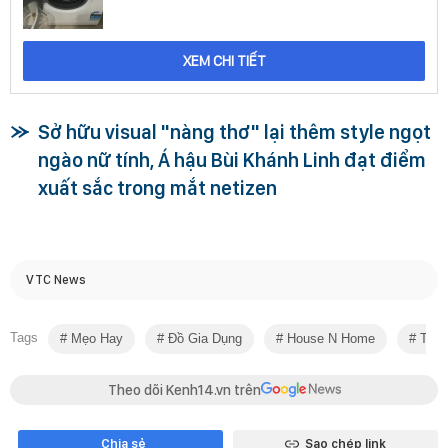
XEM CHI TIẾT
Sở hữu visual "nàng thơ" lại thêm style ngọt
ngào nữ tính, Á hậu Bùi Khánh Linh đạt điểm
xuất sắc trong mắt netizen
VTC News
Tags
Mẹo Hay
Đồ Gia Dụng
House N Home
Tủ L
Theo dõi Kenh14.vn trên
Chia sẻ
Sao chép link