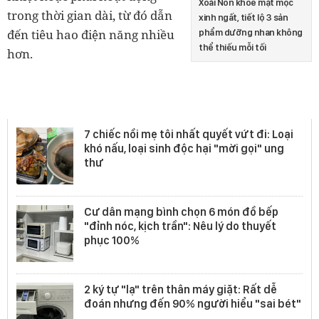
Xoài Non khoe mặt mộc
trong thời gian dài, từ đó dẫn
xinh ngất, tiết lộ 3 sản
đến tiêu hao điện năng nhiều
phẩm dưỡng nhan không
thể thiếu mỗi tối
hơn.
Đồ gia dụng
7 chiếc nồi mẹ tôi nhất quyết vứt đi: Loại
khó nấu, loại sinh độc hại "mời gọi" ung
thư
Cư dân mạng bình chọn 6 món đồ bếp
"đỉnh nóc, kịch trần": Nêu lý do thuyết
phục 100%
2 ký tự "lạ" trên thân máy giặt: Rất dễ
đoán nhưng đến 90% người hiểu "sai bét"