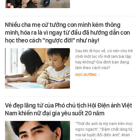
Nhiều cha mẹ cứ tưởng con mình kém thông
minh, hóa ra là vì ngay từ đầu đã hướng dẫn con
học theo cách "ngược đời" như này!
Sau khi đi học về, có nên cho trẻ
chơi một lúc rồi mới làm bài tập
hay không? Gia đình bạn đang
làm theo cách nào?
HỌC ĐƯỜNG
-
Vẻ đẹp lãng tử của Phó chủ tịch Hội Điện ảnh Việt
Nam khiến nữ đại gia yêu suốt 20 năm
"Thời đó anh là mỹ nam trên mọi
ngóc ngách", "Đậm chất lãng tử,
mà lại tuyệt đối điện ảnh", khán