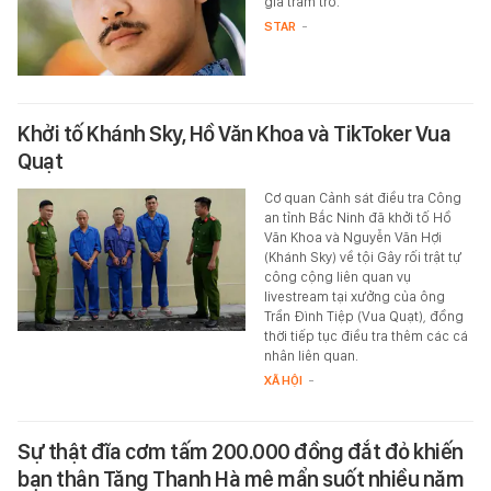
giả trầm trồ.
STAR
-
Khởi tố Khánh Sky, Hồ Văn Khoa và TikToker Vua
Quạt
Cơ quan Cảnh sát điều tra Công
an tỉnh Bắc Ninh đã khởi tố Hồ
Văn Khoa và Nguyễn Văn Hợi
(Khánh Sky) về tội Gây rối trật tự
công cộng liên quan vụ
livestream tại xưởng của ông
Trần Đình Tiệp (Vua Quạt), đồng
thời tiếp tục điều tra thêm các cá
nhân liên quan.
XÃ HỘI
-
Sự thật đĩa cơm tấm 200.000 đồng đắt đỏ khiến
bạn thân Tăng Thanh Hà mê mẩn suốt nhiều năm