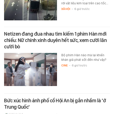
rơi vật liệu kim loại trên cao tốc…
XÃ HỘI
-
6 giờ trước
Netizen đang đua nhau tìm kiếm 1 phim Hàn mới
chiếu: Nữ chính xinh duyên hết sức, xem cười lăn
cười bò
Bộ phim Hàn nào mà lại khiến
khán giả phát sốt đến như vậy?
CINE
-
6 giờ trước
Bức xúc hình ảnh phố cổ Hội An bị gắn nhầm là 'ở
Trung Quốc'