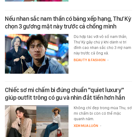
Nếu nhan sắc nam thần có bảng xếp hạng, Thư Kỳ
chọn 3 gương mặt này trước cả chồng mình
Dù hợp tác với vô số nam thần,
Thư Kỳ gây chú ý khi dành vị trí
đỉnh cao nhan sắc cho 3 mỹ nam
này trước cả ông xã.
BEAUTY & FASHION
-
Chiếc sơ mi chấm bi đúng chuẩn "quiet luxury"
giúp outfit trông có gu và nhìn đắt tiền hơn hẳn
Không chỉ đẹp trong mùa Thu, sơ
mi chấm bi còn có thể mặc
quanh năm.
XEM MUA LUÔN
-