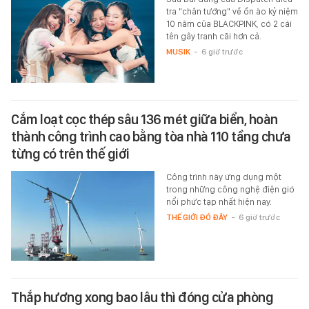
tra "chân tướng" về ồn ào kỷ niệm
10 năm của BLACKPINK, có 2 cái
tên gây tranh cãi hơn cả.
MUSIK
-
6 giờ trước
Cắm loạt cọc thép sâu 136 mét giữa biển, hoàn
thành công trình cao bằng tòa nhà 110 tầng chưa
từng có trên thế giới
Công trình này ứng dụng một
trong những công nghệ điện gió
nổi phức tạp nhất hiện nay.
THẾ GIỚI ĐÓ ĐÂY
-
6 giờ trước
Thắp hương xong bao lâu thì đóng cửa phòng