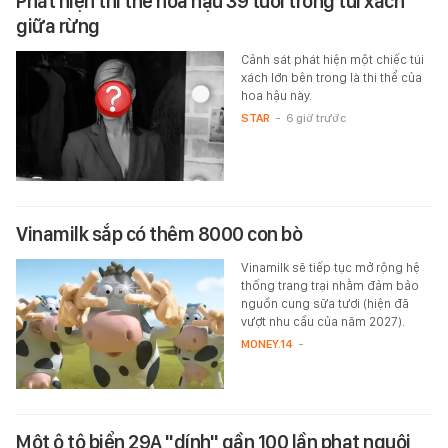
Phát hiện thi thể hoa hậu 39 tuổi trong túi xách
giữa rừng
Cảnh sát phát hiện một chiếc túi
xách lớn bên trong là thi thể của
hoa hậu này.
STAR
-
6 giờ trước
Vinamilk sắp có thêm 8000 con bò
Vinamilk sẽ tiếp tục mở rộng hệ
thống trang trại nhằm đảm bảo
nguồn cung sữa tươi (hiện đã
vượt nhu cầu của năm 2027).
MONEY.14
-
Một ô tô biển 29A "dính" gần 100 lần phạt nguội