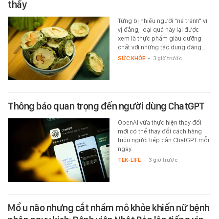
thấy
Từng bị nhiều người "né tránh" vì
vị đắng, loại quả này lại được
xem là thực phẩm giàu dưỡng
chất với những tác dụng đáng…
SỨC KHỎE
-
3 giờ trước
Thông báo quan trọng đến người dùng ChatGPT
OpenAI vừa thực hiện thay đổi
mới có thể thay đổi cách hàng
triệu người tiếp cận ChatGPT mỗi
ngày.
TEK-LIFE
-
3 giờ trước
Mổ u não nhưng cắt nhầm mô khỏe khiến nữ bệnh