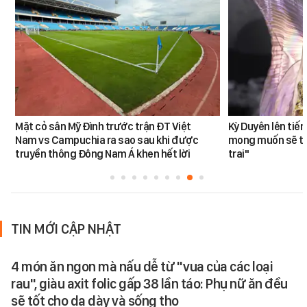
Mặt cỏ sân Mỹ Đình trước trận ĐT Việt
Kỳ Duyên lên tiế
Nam vs Campuchia ra sao sau khi được
mong muốn sẽ tro
truyền thông Đông Nam Á khen hết lời
trai"
TIN MỚI CẬP NHẬT
4 món ăn ngon mà nấu dễ từ "vua của các loại
rau", giàu axit folic gấp 38 lần táo: Phụ nữ ăn đều
sẽ tốt cho dạ dày và sống thọ