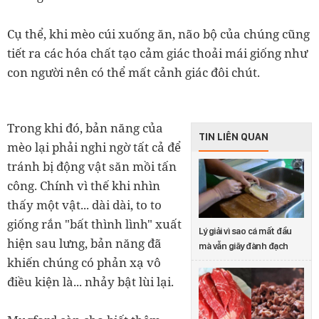
Cụ thể, khi mèo cúi xuống ăn, não bộ của chúng cũng
tiết ra các hóa chất tạo cảm giác thoải mái giống như
con người nên có thể mất cảnh giác đôi chút.
Trong khi đó, bản năng của
TIN LIÊN QUAN
mèo lại phải nghi ngờ tất cả để
tránh bị động vật săn mồi tấn
công. Chính vì thế khi nhìn
thấy một vật... dài dài, to to
giống rắn "bất thình lình" xuất
Lý giải vì sao cá mất đầu
hiện sau lưng, bản năng đã
mà vẫn giãy đành đạch
khiến chúng có phản xạ vô
điều kiện là... nhảy bật lùi lại.