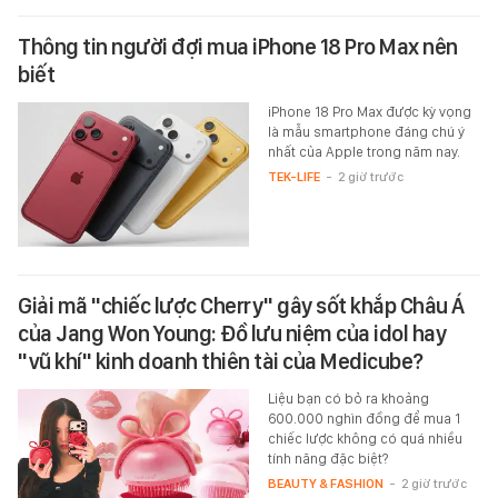
Thông tin người đợi mua iPhone 18 Pro Max nên
biết
iPhone 18 Pro Max được kỳ vọng
là mẫu smartphone đáng chú ý
nhất của Apple trong năm nay.
TEK-LIFE
-
2 giờ trước
Giải mã "chiếc lược Cherry" gây sốt khắp Châu Á
của Jang Won Young: Đồ lưu niệm của idol hay
"vũ khí" kinh doanh thiên tài của Medicube?
Liệu bạn có bỏ ra khoảng
600.000 nghìn đồng để mua 1
chiếc lược không có quá nhiều
tính năng đặc biệt?
BEAUTY & FASHION
-
2 giờ trước