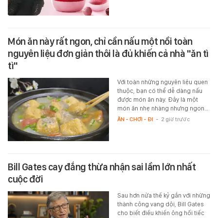
Món ăn này rất ngon, chỉ cần nấu một nồi toàn
nguyên liệu đơn giản thôi là đủ khiến cả nhà "ăn tì
tì"
Với toàn những nguyên liệu quen
thuộc, bạn có thể dễ dàng nấu
được món ăn này. Đây là một
món ăn nhẹ nhàng nhưng ngon…
ĂN - CHƠI - ĐI
-
2 giờ trước
Bill Gates cay đắng thừa nhận sai lầm lớn nhất
cuộc đời
Sau hơn nửa thế kỷ gắn với những
thành công vang dội, Bill Gates
cho biết điều khiến ông hối tiếc