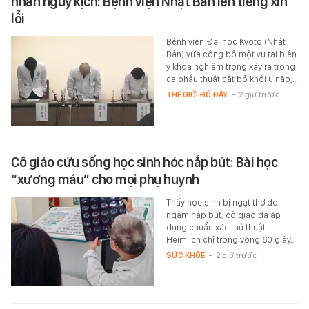
nhân nguy kịch: Bệnh viện Nhật Bản lên tiếng xin
lỗi
Bệnh viện Đại học Kyoto (Nhật
Bản) vừa công bố một vụ tai biến
y khoa nghiêm trọng xảy ra trong
ca phẫu thuật cắt bỏ khối u não,…
THẾ GIỚI ĐÓ ĐÂY
-
2 giờ trước
Cô giáo cứu sống học sinh hóc nắp bút: Bài học
“xương máu” cho mọi phụ huynh
Thấy học sinh bị ngạt thở do
ngậm nắp bút, cô giáo đã áp
dụng chuẩn xác thủ thuật
Heimlich chỉ trong vòng 60 giây…
SỨC KHỎE
-
2 giờ trước