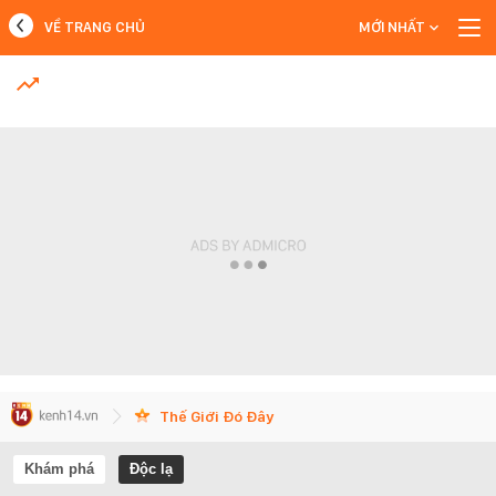
VỀ TRANG CHỦ
MỚI NHẤT
MỚI NHẤT
Xem thêm
Thế Giới Đó Đây
Khám phá
Độc lạ