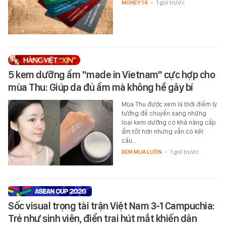
MONEY.14
-
1 giờ trước
5 kem dưỡng ẩm "made in Vietnam" cực hợp cho
mùa Thu: Giúp da đủ ẩm mà không hề gây bí
Mùa Thu được xem là thời điểm lý
tưởng để chuyển sang những
loại kem dưỡng có khả năng cấp
ẩm tốt hơn nhưng vẫn có kết
cấu…
XEM MUA LUÔN
-
1 giờ trước
Sốc visual trọng tài trận Việt Nam 3-1 Campuchia:
Trẻ như sinh viên, điển trai hút mắt khiến dân