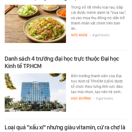
Trong số rất nhiều loại rau, bắp
cải được mệnh danh là "Vua rau",
và vào mùa thu đông nó dần trở
thành nhân vật chính trên bàn
ăn…
SỨC KHỎE
-
4 giờ trước
Danh sách 4 trường đại học trực thuộc Đại học
Kinh tế TP.HCM
Bốn trường thành viên của Đại
học Kinh tế TP.HCM (UEH) được
tổ chức theo từng lĩnh vực đào
tạo mũi nhọn, tạo nên hệ sinh…
HỌC ĐƯỜNG
-
3 giờ trước
Loại quả "xấu xí" nhưng giàu vitamin, cứ ra chợ là