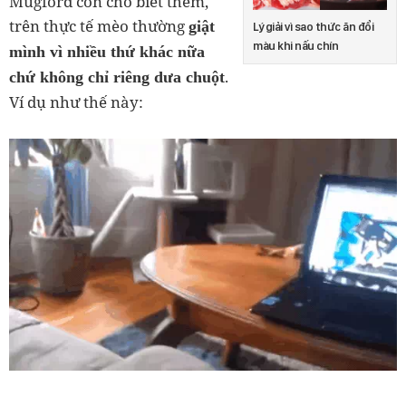
Mugford còn cho biết thêm,
trên thực tế mèo thường
giật
Lý giải vì sao thức ăn đổi
màu khi nấu chín
mình vì nhiều thứ khác nữa
.
chứ không chỉ riêng dưa chuột
Ví dụ như thế này: