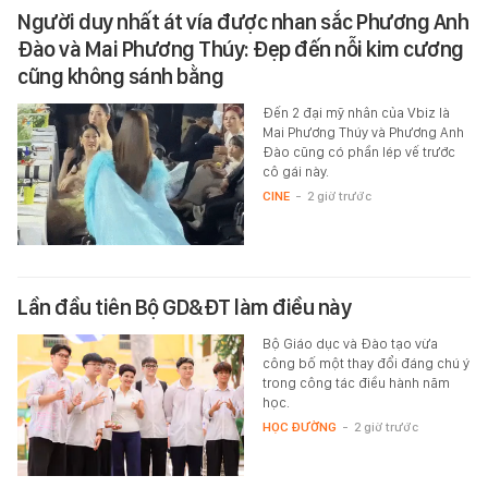
Người duy nhất át vía được nhan sắc Phương Anh
Đào và Mai Phương Thúy: Đẹp đến nỗi kim cương
cũng không sánh bằng
Đến 2 đại mỹ nhân của Vbiz là
Mai Phương Thúy và Phương Anh
Đào cũng có phần lép vế trước
cô gái này.
CINE
-
2 giờ trước
Lần đầu tiên Bộ GD&ĐT làm điều này
Bộ Giáo dục và Đào tạo vừa
công bố một thay đổi đáng chú ý
trong công tác điều hành năm
học.
HỌC ĐƯỜNG
-
2 giờ trước