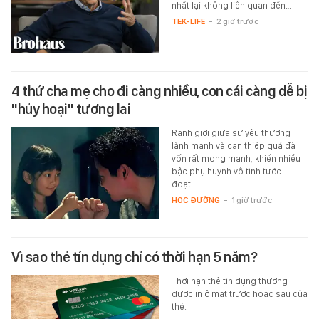
nhất lại không liên quan đến…
TEK-LIFE
-
2 giờ trước
4 thứ cha mẹ cho đi càng nhiều, con cái càng dễ bị
"hủy hoại" tương lai
Ranh giới giữa sự yêu thương
lành mạnh và can thiệp quá đà
vốn rất mong manh, khiến nhiều
bậc phụ huynh vô tình tước
đoạt…
HỌC ĐƯỜNG
-
1 giờ trước
Vì sao thẻ tín dụng chỉ có thời hạn 5 năm?
Thời hạn thẻ tín dụng thường
được in ở mặt trước hoặc sau của
thẻ.