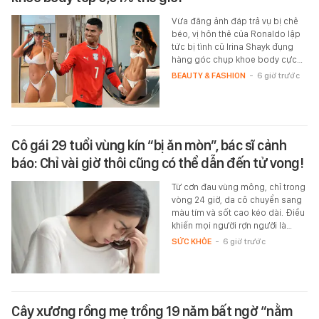
Vừa đăng ảnh đáp trả vụ bị chê
béo, vị hôn thê của Ronaldo lập
tức bị tình cũ Irina Shayk đụng
hàng góc chụp khoe body cực…
BEAUTY & FASHION
-
6 giờ trước
Cô gái 29 tuổi vùng kín “bị ăn mòn”, bác sĩ cảnh
báo: Chỉ vài giờ thôi cũng có thể dẫn đến tử vong!
Từ cơn đau vùng mông, chỉ trong
vòng 24 giờ, da cô chuyển sang
màu tím và sốt cao kéo dài. Điều
khiến mọi người rợn người là…
SỨC KHỎE
-
6 giờ trước
Cây xương rồng mẹ trồng 19 năm bất ngờ “nằm