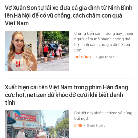
Vợ Xuân Son tự lái xe đưa cả gia đình từ Ninh Bình
lên Hà Nội để cổ vũ chồng, cách chăm con quá
Việt Nam
Chứng kiến cảnh tượng này, nhiều
người hâm mộ nhanh chóng thể
hiện tình cảm cho gia đình Xuân
Son.
ĐỜI SỐNG
-
6 giờ trước
Xuất hiện cái tên Việt Nam trong phim Hàn đang
cực hot, netizen dở khóc dở cười khi biết danh
tính
Chi tiết này khiến netizen vô cùng
bất ngờ.
CINE
-
6 giờ trước