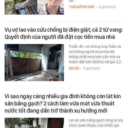
dư…
THẾ GIỚI ĐÓ ĐÂY
-
5 giờ trước
Vụ vợ lao vào cứu chồng bị điện giật, cả 2 tử vong:
Quyết định của người đã đặt cọc tiền mua nhà
Trước đó, vợ chồng ông Tuấn và
vợ chồng người mua nhà đã
thống nhất mua bán căn nhà và
mảnh đất hơn 300m2 với giá 2,2…
XÃ HỘI
-
5 giờ trước
Vì sao ngày càng nhiều gia đình không còn lát kín
sân bằng gạch? 2 cách làm vừa mát vừa thoát
nước tốt đang dần trở thành xu hướng mới
Lát kín sân bằng gạch từng là lựa
chọn quen thuộc của nhiều gia