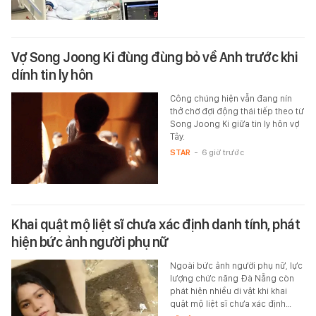
Vợ Song Joong Ki đùng đùng bỏ về Anh trước khi
dính tin ly hôn
Công chúng hiện vẫn đang nín
thở chờ đợi động thái tiếp theo từ
Song Joong Ki giữa tin ly hôn vợ
Tây.
STAR
-
6 giờ trước
Khai quật mộ liệt sĩ chưa xác định danh tính, phát
hiện bức ảnh người phụ nữ
Ngoài bức ảnh người phụ nữ, lực
lượng chức năng Đà Nẵng còn
phát hiện nhiều di vật khi khai
quật mộ liệt sĩ chưa xác định…