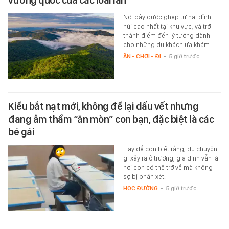
Nơi đây được ghép từ hai đỉnh
núi cao nhất tại khu vực, và trở
thành điểm đến lý tưởng dành
cho những du khách ưa khám…
ĂN - CHƠI - ĐI
-
5 giờ trước
Kiểu bắt nạt mới, không để lại dấu vết nhưng
đang âm thầm “ăn mòn” con bạn, đặc biệt là các
bé gái
Hãy để con biết rằng, dù chuyện
gì xảy ra ở trường, gia đình vẫn là
nơi con có thể trở về mà không
sợ bị phán xét.
HỌC ĐƯỜNG
-
5 giờ trước