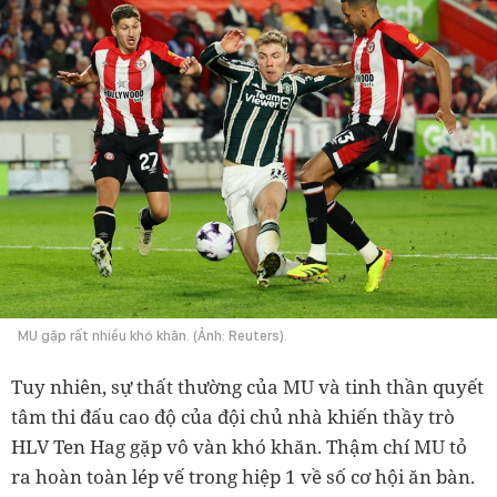
MU gặp rất nhiều khó khăn. (Ảnh: Reuters).
Tuy nhiên, sự thất thường của MU và tinh thần quyết
tâm thi đấu cao độ của đội chủ nhà khiến thầy trò
HLV Ten Hag gặp vô vàn khó khăn. Thậm chí MU tỏ
ra hoàn toàn lép vế trong hiệp 1 về số cơ hội ăn bàn.