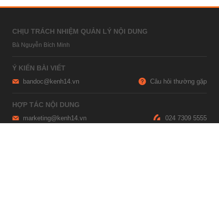
CHỊU TRÁCH NHIỆM QUẢN LÝ NỘI DUNG
Bà Nguyễn Bích Minh
Ý KIẾN BÀI VIẾT
bandoc@kenh14.vn
Câu hỏi thường gặp
HỢP TÁC NỘI DUNG
marketing@kenh14.vn
024 7309 5555
HỖ TRỢ QUẢNG CÁO
giaitrixahoi@admicro.vn
02473007108
TRỤ SỞ HÀ NỘI
Tầng 21, Tòa nhà Center Building, Hapulico Complex, Số 01, phố