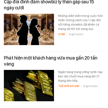
Cặp đôi đình đám showbiz ly thân gấp sau 15
ngày cưới
Những diễn biến trong cuộc hôn
nhân chóng vánh của 1 cặp đôi
nổi tiếng showbiz đã khiến cả
mạng xã hội sôi sùng sục.
STAR
-
6 giờ trước
Phát hiện một khách hàng vừa mua gần 20 tấn
vàng
Ngân hàng trung ương nước này
kéo dài chuỗi mua vàng lên 21
tháng liên tiếp.
THẾ GIỚI ĐÓ ĐÂY
-
6 giờ trước