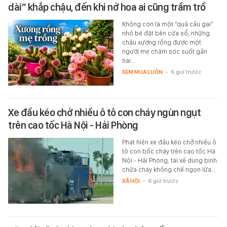
dài” khắp chậu, đến khi nở hoa ai cũng trầm trồ
Không còn là một “quả cầu gai”
nhỏ bé đặt bên cửa sổ, những
chậu xương rồng được một
người mẹ chăm sóc suốt gần
hai…
XEM MUA LUÔN
-
6 giờ trước
Xe đầu kéo chở nhiều ô tô con cháy ngùn ngụt
trên cao tốc Hà Nội - Hải Phòng
Phát hiện xe đầu kéo chở nhiều ô
tô con bốc cháy trên cao tốc Hà
Nội - Hải Phòng, tài xế dùng bình
chữa cháy khống chế ngọn lửa…
XÃ HỘI
-
6 giờ trước