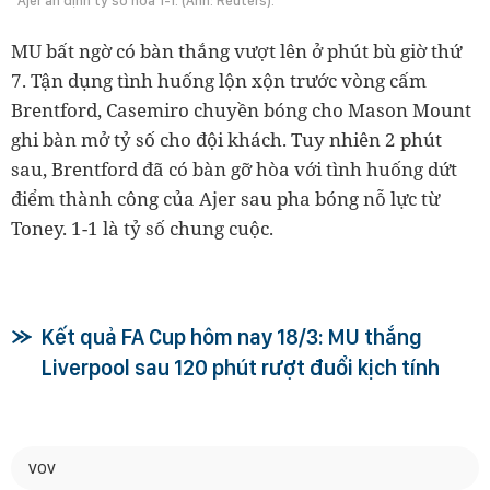
Ajer ấn định tỷ số hòa 1-1. (Ảnh: Reuters).
MU bất ngờ có bàn thắng vượt lên ở phút bù giờ thứ
7. Tận dụng tình huống lộn xộn trước vòng cấm
Brentford, Casemiro chuyền bóng cho Mason Mount
ghi bàn mở tỷ số cho đội khách. Tuy nhiên 2 phút
sau, Brentford đã có bàn gỡ hòa với tình huống dứt
điểm thành công của Ajer sau pha bóng nỗ lực từ
Toney. 1-1 là tỷ số chung cuộc.
Kết quả FA Cup hôm nay 18/3: MU thắng
Liverpool sau 120 phút rượt đuổi kịch tính
VOV