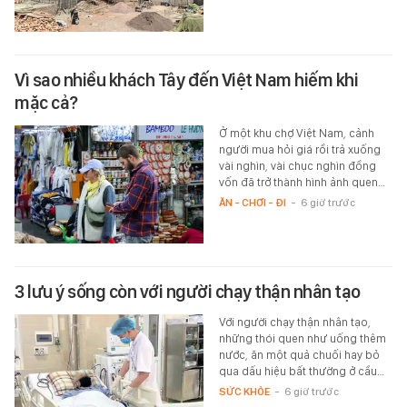
Vì sao nhiều khách Tây đến Việt Nam hiếm khi
mặc cả?
Ở một khu chợ Việt Nam, cảnh
người mua hỏi giá rồi trả xuống
vài nghìn, vài chục nghìn đồng
vốn đã trở thành hình ảnh quen…
ĂN - CHƠI - ĐI
-
6 giờ trước
3 lưu ý sống còn với người chạy thận nhân tạo
Với người chạy thận nhân tạo,
những thói quen như uống thêm
nước, ăn một quả chuối hay bỏ
qua dấu hiệu bất thường ở cầu…
SỨC KHỎE
-
6 giờ trước