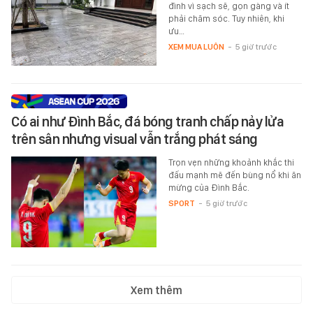
đình vì sạch sẽ, gọn gàng và ít
phải chăm sóc. Tuy nhiên, khi
ưu…
XEM MUA LUÔN
-
5 giờ trước
Có ai như Đình Bắc, đá bóng tranh chấp nảy lửa
trên sân nhưng visual vẫn trắng phát sáng
Trọn vẹn những khoảnh khắc thi
đấu mạnh mẽ đến bùng nổ khi ăn
mừng của Đình Bắc.
SPORT
-
5 giờ trước
Xem thêm