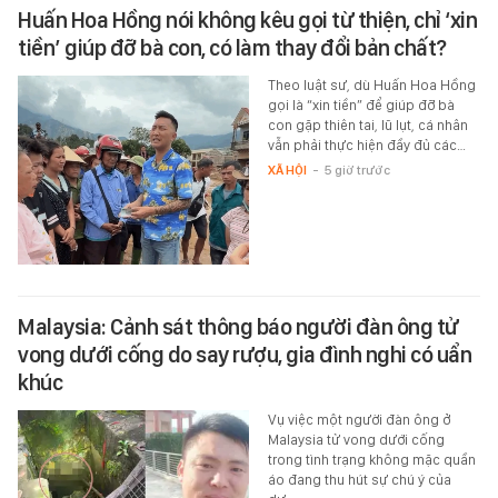
Huấn Hoa Hồng nói không kêu gọi từ thiện, chỉ ‘xin
tiền’ giúp đỡ bà con, có làm thay đổi bản chất?
Theo luật sư, dù Huấn Hoa Hồng
gọi là “xin tiền” để giúp đỡ bà
con gặp thiên tai, lũ lụt, cá nhân
vẫn phải thực hiện đầy đủ các…
XÃ HỘI
-
5 giờ trước
Malaysia: Cảnh sát thông báo người đàn ông tử
vong dưới cống do say rượu, gia đình nghi có uẩn
khúc
Vụ việc một người đàn ông ở
Malaysia tử vong dưới cống
trong tình trạng không mặc quần
áo đang thu hút sự chú ý của