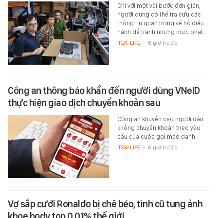
Chỉ với một vài bước đơn giản,
người dùng có thể tra cứu các
thông tin quan trọng về hệ điều
hành để tránh những mức phạt…
TEK-LIFE
-
6 giờ trước
Công an thông báo khẩn đến người dùng VNeID
thực hiện giao dịch chuyển khoản sau
Công an khuyến cáo người dân
không chuyển khoản theo yêu
cầu của cuộc gọi mạo danh.
TEK-LIFE
-
6 giờ trước
Vợ sắp cưới Ronaldo bị chê béo, tình cũ tung ảnh
khoe body top 0,01% thế giới