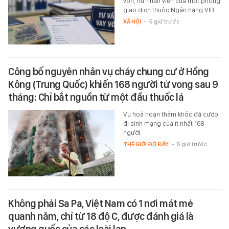
vốn, nữ nhân viên của một phòng
giao dịch thuộc Ngân hàng VIB…
XÃ HỘI
-
5 giờ trước
Công bố nguyên nhân vụ cháy chung cư ở Hồng
Kông (Trung Quốc) khiến 168 người tử vong sau 9
tháng: Chỉ bắt nguồn từ một đầu thuốc lá
Vụ hoả hoạn thảm khốc đã cướp
đi sinh mạng của ít nhất 168
người.
THẾ GIỚI ĐÓ ĐÂY
-
5 giờ trước
Không phải Sa Pa, Việt Nam có 1 nơi mát mẻ
quanh năm, chỉ từ 18 độ C, được đánh giá là
vương quốc của các loài lan