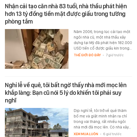
Nhận cải tạo căn nhà 83 tuổi, nhà thầu phát hiện
hơn 13 tỷ đồng tiền mặt được giấu trong tường
phòng tắm
Năm 2006, trong lúc cải tạo một
ngôi nhà cũ, một nhà thầu xây
dựng tại Mỹ đã phát hiện 182.000
USD tiền cổ được giấu kín trong…
THẾ GIỚI ĐÓ ĐÂY
-
7 giờ trước
Nghỉ lễ về quê, tôi bất ngờ thấy nhà mới mọc lên
khắp làng: Bạn cũ nói 5 lý do khiến tôi phải suy
nghĩ
Dịp nghỉ lễ, tôi trở về quê thăm
bố mẹ và giật mình nhận ra chỉ
trong vài tháng, rất nhiều ngôi
nhà mới đã mọc lên. Có nhà xây…
XEM MUA LUÔN
-
6 giờ trước