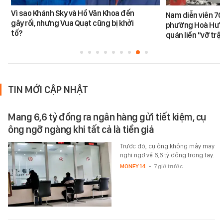
Vì sao Khánh Sky và Hồ Văn Khoa đến
Nam diễn viên 70
gây rối, nhưng Vua Quạt cũng bị khởi
phường Hoà Hưn
tố?
quán liền "vỡ trậ
TIN MỚI CẬP NHẬT
Mang 6,6 tỷ đồng ra ngân hàng gửi tiết kiệm, cụ
ông ngỡ ngàng khi tất cả là tiền giả
Trước đó, cụ ông không mảy may
nghi ngờ về 6,6 tỷ đồng trong tay.
MONEY.14
-
7 giờ trước