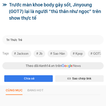
Trước màn khoe body gây sốt, Jinyoung
(GOT7) lại là người “thủ thân như ngọc” trên
show thực tế
Trí Thức Trẻ
Tags
Jackson
Jb
Sao Hàn
Kpop
GOT7
Theo dõi Kenh14.vn trên
Chia sẻ
Sao chép link
CÙNG MỤC
ĐANG HOT