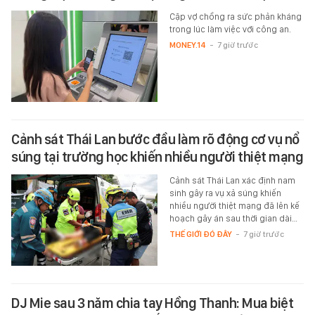
Cặp vợ chồng ra sức phản kháng
trong lúc làm việc với công an.
MONEY.14
-
7 giờ trước
Cảnh sát Thái Lan bước đầu làm rõ động cơ vụ nổ
súng tại trường học khiến nhiều người thiệt mạng
Cảnh sát Thái Lan xác định nam
sinh gây ra vụ xả súng khiến
nhiều người thiệt mạng đã lên kế
hoạch gây án sau thời gian dài…
THẾ GIỚI ĐÓ ĐÂY
-
7 giờ trước
DJ Mie sau 3 năm chia tay Hồng Thanh: Mua biệt