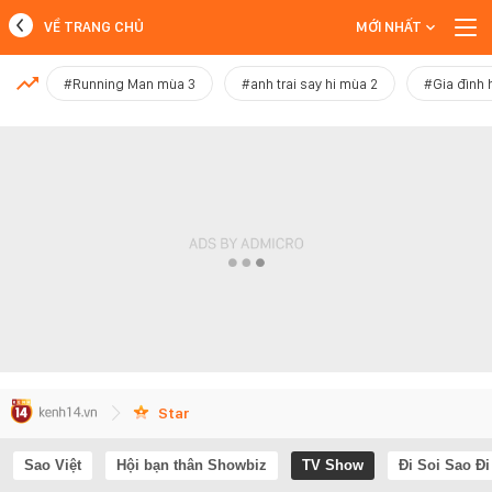
VỀ TRANG CHỦ
MỚI NHẤT
MỚI NHẤT
#Running Man mùa 3
#anh trai say hi mùa 2
#Gia đình 
Xem thêm
Star
Sao Việt
Hội bạn thân Showbiz
TV Show
Đi Soi Sao Đi