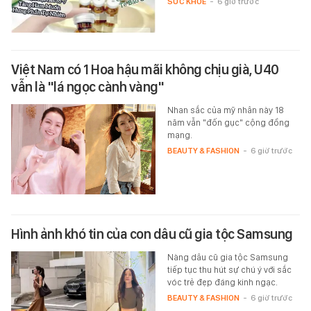
SỨC KHỎE
-
6 giờ trước
Việt Nam có 1 Hoa hậu mãi không chịu già, U40
vẫn là "lá ngọc cành vàng"
Nhan sắc của mỹ nhân này 18
năm vẫn "đốn gục" cộng đồng
mạng.
BEAUTY & FASHION
-
6 giờ trước
Hình ảnh khó tin của con dâu cũ gia tộc Samsung
Nàng dâu cũ gia tộc Samsung
tiếp tục thu hút sự chú ý với sắc
vóc trẻ đẹp đáng kinh ngạc.
BEAUTY & FASHION
-
6 giờ trước