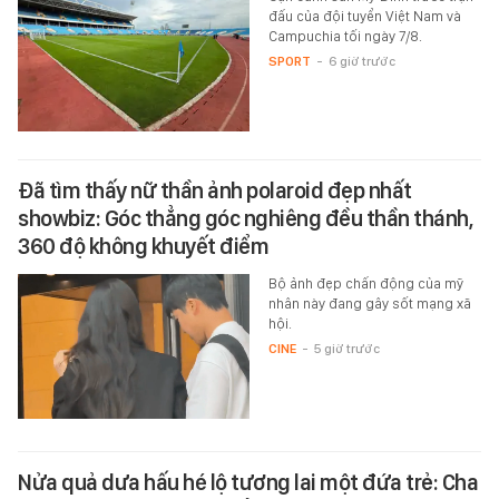
đấu của đội tuyển Việt Nam và
Campuchia tối ngày 7/8.
SPORT
-
6 giờ trước
Đã tìm thấy nữ thần ảnh polaroid đẹp nhất
showbiz: Góc thẳng góc nghiêng đều thần thánh,
360 độ không khuyết điểm
Bộ ảnh đẹp chấn động của mỹ
nhân này đang gây sốt mạng xã
hội.
CINE
-
5 giờ trước
Nửa quả dưa hấu hé lộ tương lai một đứa trẻ: Cha