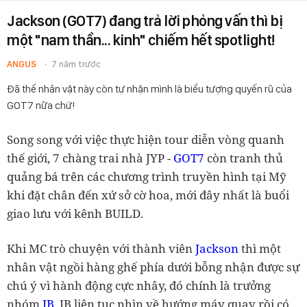
Jackson (GOT7) đang trả lời phỏng vấn thì bị
một "nam thần... kinh" chiếm hết spotlight!
ANGUS
7 năm trước
Đã thế nhân vật này còn tự nhận mình là biểu tượng quyến rũ của
GOT7 nữa chứ!
Song song với việc thực hiện tour diễn vòng quanh
thế giới, 7 chàng trai nhà JYP -
GOT7
còn tranh thủ
quảng bá trên các chương trình truyền hình tại Mỹ
khi đặt chân đến xứ sở cờ hoa, mới đây nhất là buổi
giao lưu với kênh BUILD.
Khi MC trò chuyện với thành viên
Jackson
thì một
nhân vật ngồi hàng ghế phía dưới bỗng nhận được sự
chú ý vì hành động cực nhây, đó chính là trưởng
nhóm
JB
. JB liên tục nhìn về hướng máy quay rồi có