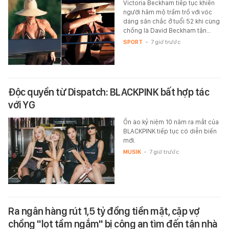
Victoria Beckham tiếp tục khiến
người hâm mộ trầm trồ với vóc
dáng săn chắc ở tuổi 52 khi cùng
chồng là David Beckham tận…
SPORT
-
7 giờ trước
Độc quyền từ Dispatch: BLACKPINK bất hợp tác
với YG
Ồn ào kỷ niệm 10 năm ra mắt của
BLACKPINK tiếp tục có diễn biến
mới.
MUSIK
-
7 giờ trước
Ra ngân hàng rút 1,5 tỷ đồng tiền mặt, cặp vợ
chồng "lọt tầm ngắm" bị công an tìm đến tận nhà