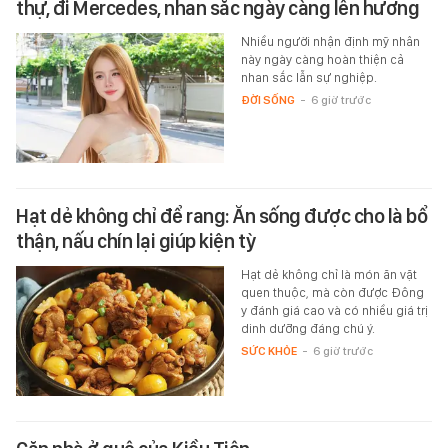
thự, đi Mercedes, nhan sắc ngày càng lên hương
Nhiều người nhận định mỹ nhân
này ngày càng hoàn thiện cả
nhan sắc lẫn sự nghiệp.
ĐỜI SỐNG
-
6 giờ trước
Hạt dẻ không chỉ để rang: Ăn sống được cho là bổ
thận, nấu chín lại giúp kiện tỳ
Hạt dẻ không chỉ là món ăn vặt
quen thuộc, mà còn được Đông
y đánh giá cao và có nhiều giá trị
dinh dưỡng đáng chú ý.
SỨC KHỎE
-
6 giờ trước