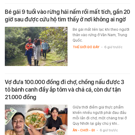
Bé gái 9 tuổi vào rừng hái nấm rồi mất tích, gần 20
giờ sau được cứu hộ tìm thấy ở nơi không ai ngờ
Bé gái mất liên lạc khi theo người
thân vào rừng ở Vân Nam, Trung
Quốc.
THẾ GIỚI ĐÓ ĐÂY
-
6 giờ trước
Vợ đưa 100.000 đồng đi chợ, chồng nấu được 3
tô bánh canh đầy ắp tôm và chả cá, còn dư tận
21.000 đồng
Giữa thời điểm giá thực phẩm
khiến nhiều người phải đau đầu
mỗi lần đi chợ, một chàng trai ở
Quy Nhơn lại gây chú ý khi…
ĂN - CHƠI - ĐI
-
6 giờ trước