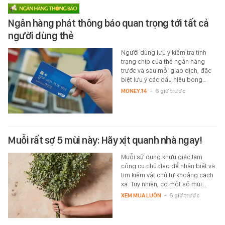
Ngân hàng phát thông báo quan trọng tới tất cả
người dùng thẻ
Người dùng lưu ý kiểm tra tình
trạng chip của thẻ ngân hàng
trước và sau mỗi giao dịch, đặc
biệt lưu ý các dấu hiệu bong…
MONEY.14
-
6 giờ trước
Muỗi rất sợ 5 mùi này: Hãy xịt quanh nhà ngay!
Muỗi sử dụng khứu giác làm
công cụ chủ đạo để nhận biết và
tìm kiếm vật chủ từ khoảng cách
xa. Tuy nhiên, có một số mùi…
XEM MUA LUÔN
-
6 giờ trước