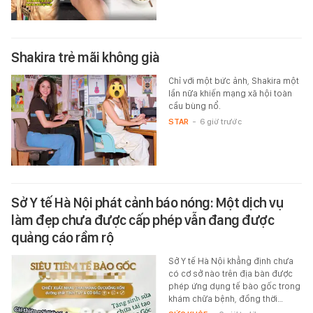
Shakira trẻ mãi không già
Chỉ với một bức ảnh, Shakira một
lần nữa khiến mạng xã hội toàn
cầu bùng nổ.
STAR
-
6 giờ trước
Sở Y tế Hà Nội phát cảnh báo nóng: Một dịch vụ
làm đẹp chưa được cấp phép vẫn đang được
quảng cáo rầm rộ
Sở Y tế Hà Nội khẳng định chưa
có cơ sở nào trên địa bàn được
phép ứng dụng tế bào gốc trong
khám chữa bệnh, đồng thời…