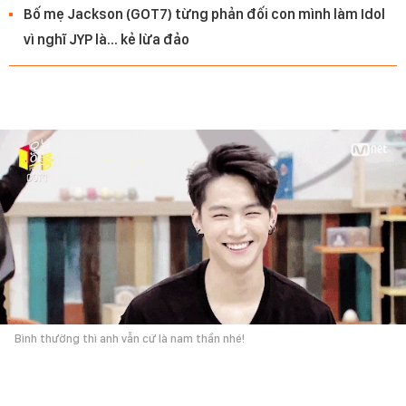
Bố mẹ Jackson (GOT7) từng phản đối con mình làm Idol
vì nghĩ JYP là... kẻ lừa đảo
Bình thường thì anh vẫn cứ là nam thần nhé!