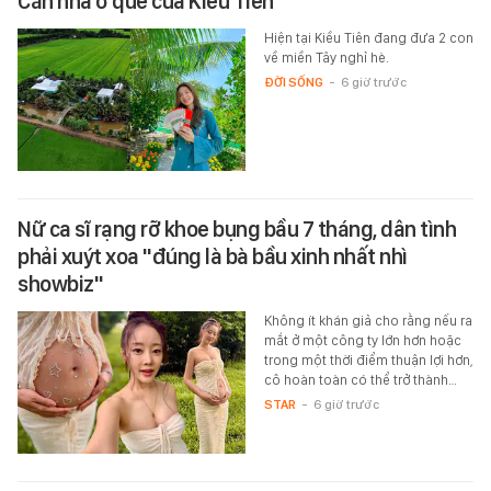
Căn nhà ở quê của Kiều Tiên
Hiện tại Kiều Tiên đang đưa 2 con
về miền Tây nghỉ hè.
ĐỜI SỐNG
-
6 giờ trước
Nữ ca sĩ rạng rỡ khoe bụng bầu 7 tháng, dân tình
phải xuýt xoa "đúng là bà bầu xinh nhất nhì
showbiz"
Không ít khán giả cho rằng nếu ra
mắt ở một công ty lớn hơn hoặc
trong một thời điểm thuận lợi hơn,
cô hoàn toàn có thể trở thành…
STAR
-
6 giờ trước