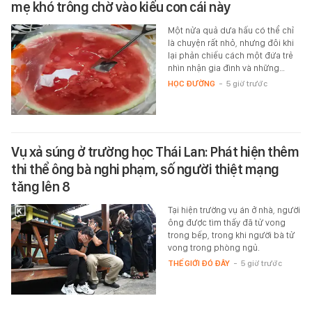
mẹ khó trông chờ vào kiểu con cái này
Một nửa quả dưa hấu có thể chỉ
là chuyện rất nhỏ, nhưng đôi khi
lại phản chiếu cách một đứa trẻ
nhìn nhận gia đình và những…
HỌC ĐƯỜNG
-
5 giờ trước
Vụ xả súng ở trường học Thái Lan: Phát hiện thêm
thi thể ông bà nghi phạm, số người thiệt mạng
tăng lên 8
Tại hiện trường vụ án ở nhà, người
ông được tìm thấy đã tử vong
trong bếp, trong khi người bà tử
vong trong phòng ngủ.
THẾ GIỚI ĐÓ ĐÂY
-
5 giờ trước