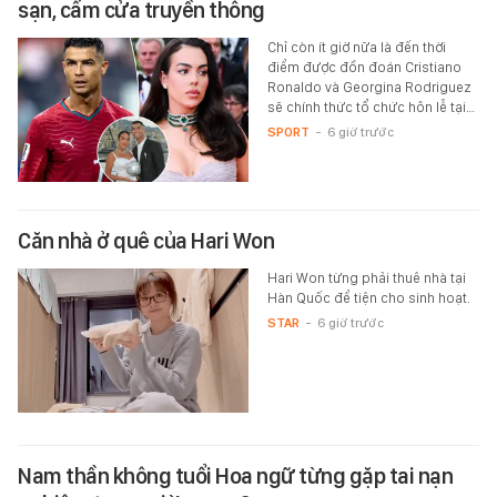
sạn, cấm cửa truyền thông
Chỉ còn ít giờ nữa là đến thời
điểm được đồn đoán Cristiano
Ronaldo và Georgina Rodriguez
sẽ chính thức tổ chức hôn lễ tại…
SPORT
-
6 giờ trước
Căn nhà ở quê của Hari Won
Hari Won từng phải thuê nhà tại
Hàn Quốc để tiện cho sinh hoạt.
STAR
-
6 giờ trước
Nam thần không tuổi Hoa ngữ từng gặp tai nạn