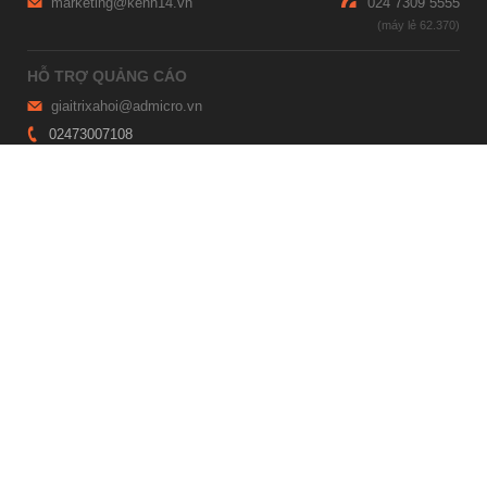
marketing@kenh14.vn
024 7309 5555
HỖ TRỢ QUẢNG CÁO
giaitrixahoi@admicro.vn
02473007108
TRỤ SỞ HÀ NỘI
Tầng 21, Tòa nhà Center Building, Hapulico Complex, Số 01, phố
Nguyễn Huy Tưởng, phường Thanh Xuân, thành phố Hà Nội
TRỤ SỞ TP.HỒ CHÍ MINH
Tầng 4, Tòa nhà 123, số 127 Võ Văn Tần, Phường Xuân Hòa, TPHCM
Giấy phép thiết lập trang thông tin điện tử tổng hợp trên mạng số
2215/GP-TTĐT do Sở Thông tin và Truyền thông Hà Nội cấp ngày 10
tháng 4 năm 2019
© Copyright 2007 - 2026 – Công ty Cổ phần VCCorp