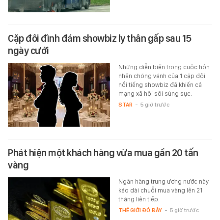
Cặp đôi đình đám showbiz ly thân gấp sau 15
ngày cưới
Những diễn biến trong cuộc hôn
nhân chóng vánh của 1 cặp đôi
nổi tiếng showbiz đã khiến cả
mạng xã hội sôi sùng sục.
STAR
-
5 giờ trước
Phát hiện một khách hàng vừa mua gần 20 tấn
vàng
Ngân hàng trung ương nước này
kéo dài chuỗi mua vàng lên 21
tháng liên tiếp.
THẾ GIỚI ĐÓ ĐÂY
-
5 giờ trước