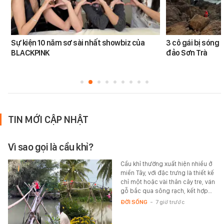
Sự kiện 10 năm sơ sài nhất showbiz của
3 cô gái bị sóng 
BLACKPINK
đảo Sơn Trà
TIN MỚI CẬP NHẬT
Vì sao gọi là cầu khỉ?
Cầu khỉ thường xuất hiện nhiều ở
miền Tây, với đặc trưng là thiết kế
chỉ một hoặc vài thân cây tre, ván
gỗ bắc qua sông rạch, kết hợp…
ĐỜI SỐNG
-
7 giờ trước