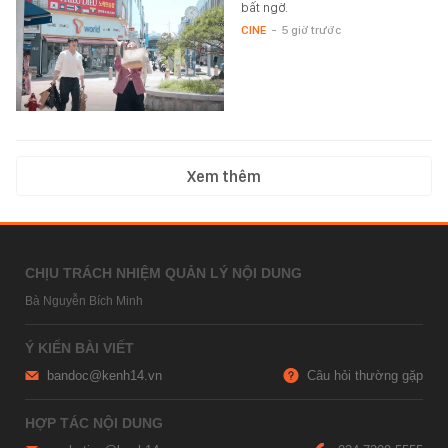
bất ngờ.
CINE
-
5 giờ trước
Xem thêm
CHỊU TRÁCH NHIỆM QUẢN LÝ NỘI DUNG
Bà Nguyễn Bích Minh
Ý KIẾN BÀI VIẾT
bandoc@kenh14.vn
Câu hỏi thường gặp
HỢP TÁC NỘI DUNG