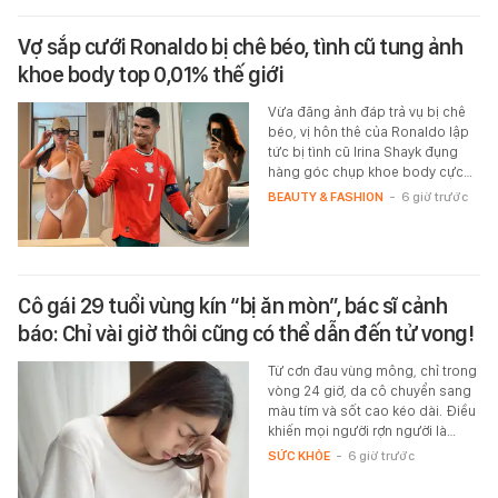
Vợ sắp cưới Ronaldo bị chê béo, tình cũ tung ảnh
khoe body top 0,01% thế giới
Vừa đăng ảnh đáp trả vụ bị chê
béo, vị hôn thê của Ronaldo lập
tức bị tình cũ Irina Shayk đụng
hàng góc chụp khoe body cực…
BEAUTY & FASHION
-
6 giờ trước
Cô gái 29 tuổi vùng kín “bị ăn mòn”, bác sĩ cảnh
báo: Chỉ vài giờ thôi cũng có thể dẫn đến tử vong!
Từ cơn đau vùng mông, chỉ trong
vòng 24 giờ, da cô chuyển sang
màu tím và sốt cao kéo dài. Điều
khiến mọi người rợn người là…
SỨC KHỎE
-
6 giờ trước