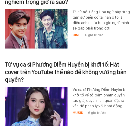
nghiêm trọng giờ ra sao?
Tài tử nổi tiếng Hoa ngữ này từng
tâm sự biến cố tai nạn ô tô là
điều anh chưa bao giờ nghĩ mình
sẽ gặp phải trong đời.
CINE
-
6 giờ trước
Từ vụ ca sĩ Phương Diễm Huyền bị khởi tố: Hát
cover trên YouTube thế nào để không vướng bản
quyền?
Vụ ca sĩ Phương Diễm Huyền bị
khởi tố về tội xâm phạm quyền
tác giả, quyền liên quan đặt ra
vấn đề pháp lý với hoạt động…
MUSIK
-
6 giờ trước