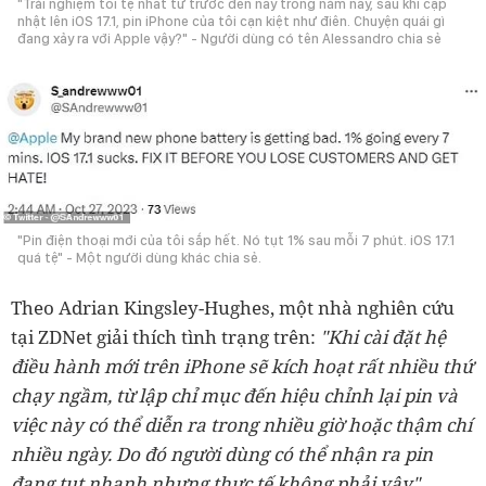
"Trải nghiệm tồi tệ nhất từ trước đến nay trong năm nay, sau khi cập
nhật lên iOS 17.1, pin iPhone của tôi cạn kiệt như điên. Chuyện quái gì
đang xảy ra với Apple vậy?" - Người dùng có tên Alessandro chia sẻ
"Pin điện thoại mới của tôi sắp hết. Nó tụt 1% sau mỗi 7 phút. iOS 17.1
quá tệ" - Một người dùng khác chia sẻ.
Theo Adrian Kingsley-Hughes, một nhà nghiên cứu
tại ZDNet giải thích tình trạng trên:
"Khi cài đặt hệ
điều hành mới trên iPhone sẽ kích hoạt rất nhiều thứ
chạy ngầm, từ lập chỉ mục đến hiệu chỉnh lại pin và
việc này có thể diễn ra trong nhiều giờ hoặc thậm chí
nhiều ngày. Do đó người dùng có thể nhận ra pin
đang tụt nhanh nhưng thực tế không phải vậy".