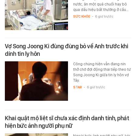
nước, ăn một quả chuối hay bỏ
qua dấu hiệu bất thường ở cầu…
SỨC KHỎE
-
6 giờ trước
Vợ Song Joong Ki đùng đùng bỏ về Anh trước khi
dính tin ly hôn
Công chúng hiện vẫn đang nín
thở chờ đợi động thái tiếp theo từ
Song Joong Ki giữa tin ly hôn vợ
Tây.
STAR
-
6 giờ trước
Khai quật mộ liệt sĩ chưa xác định danh tính, phát
hiện bức ảnh người phụ nữ
Ngoài bức ảnh người phụ nữ, lực