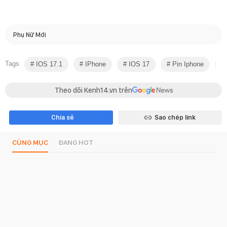
Phụ Nữ Mới
Tags
IOS 17.1
IPhone
IOS 17
Pin Iphone
Theo dõi Kenh14.vn trên
Chia sẻ
Sao chép link
CÙNG MỤC
ĐANG HOT