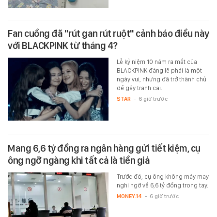
Fan cuồng đã "rút gan rút ruột" cảnh báo điều này
với BLACKPINK từ tháng 4?
Lễ kỷ niệm 10 năm ra mắt của
BLACKPINK đáng lẽ phải là một
ngày vui, nhưng đã trở thành chủ
đề gây tranh cãi.
STAR
-
6 giờ trước
Mang 6,6 tỷ đồng ra ngân hàng gửi tiết kiệm, cụ
ông ngỡ ngàng khi tất cả là tiền giả
Trước đó, cụ ông không mảy may
nghi ngờ về 6,6 tỷ đồng trong tay.
MONEY.14
-
6 giờ trước