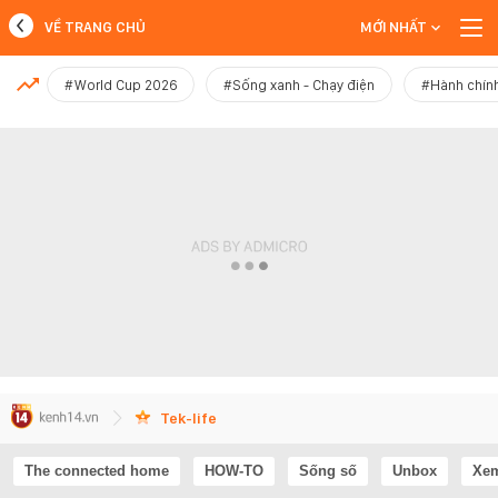
VỀ TRANG CHỦ
MỚI NHẤT
MỚI NHẤT
#World Cup 2026
#Sống xanh - Chạy điện
#Hành chính
Xem thêm
Tek-life
The connected home
HOW-TO
Sống số
Unbox
Xem