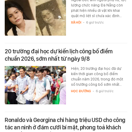
lượng chức năng Đà Nẵng còn
phát hiện nhiều di vật khi khai
quật mộ liệt sĩ chưa xác định…
XÃ HỘI
-
6 giờ trước
20 trường đại học dự kiến lịch công bố điểm
chuẩn 2026, sớm nhất từ ngày 9/8
Hiện, 20 trường đại học đã dự
kiến thời gian công bố điểm
chuẩn năm 2026, trong đó một
số trường công bố sớm nhất…
HỌC ĐƯỜNG
-
6 giờ trước
Ronaldo và Georgina chi hàng triệu USD cho công
tác an ninh ở đám cưới bí mật, phong toả khách