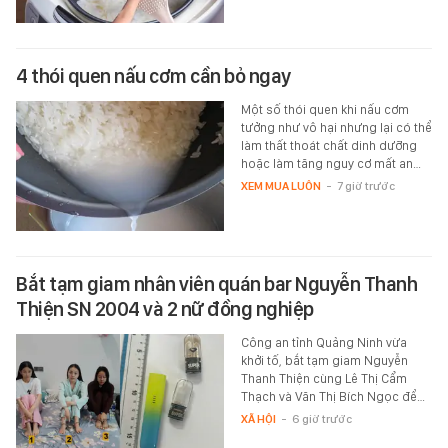
4 thói quen nấu cơm cần bỏ ngay
Một số thói quen khi nấu cơm
tưởng như vô hại nhưng lại có thể
làm thất thoát chất dinh dưỡng
hoặc làm tăng nguy cơ mất an…
XEM MUA LUÔN
-
7 giờ trước
Bắt tạm giam nhân viên quán bar Nguyễn Thanh
Thiện SN 2004 và 2 nữ đồng nghiệp
Công an tỉnh Quảng Ninh vừa
khởi tố, bắt tạm giam Nguyễn
Thanh Thiện cùng Lê Thị Cẩm
Thạch và Văn Thị Bích Ngọc để…
XÃ HỘI
-
6 giờ trước