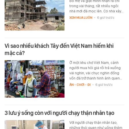
bố mẹ và giật mình nhận ra chỉ
trong vài tháng, rất nhiều ngôi
nhà mới đã mọc lên. Có nhà xây…
XEM MUA LUÔN
-
6 giờ trước
Vì sao nhiều khách Tây đến Việt Nam hiếm khi
mặc cả?
Ở một khu chợ Việt Nam, cảnh
người mua hỏi giá rồi trả xuống
vài nghìn, vài chục nghìn đồng
vốn đã trở thành hình ảnh quen…
ĂN - CHƠI - ĐI
-
6 giờ trước
3 lưu ý sống còn với người chạy thận nhân tạo
Với người chạy thận nhân tạo,
những thói quen như uống thêm