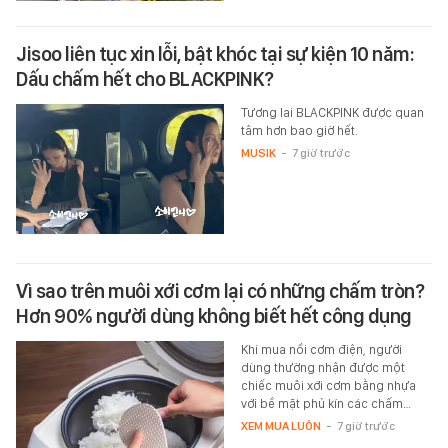
Jisoo liên tục xin lỗi, bật khóc tại sự kiện 10 năm:
Dấu chấm hết cho BLACKPINK?
Tương lai BLACKPINK được quan
tâm hơn bao giờ hết.
MUSIK
-
7 giờ trước
Vì sao trên muôi xới cơm lại có những chấm tròn?
Hơn 90% người dùng không biết hết công dụng
Khi mua nồi cơm điện, người
dùng thường nhận được một
chiếc muôi xới cơm bằng nhựa
với bề mặt phủ kín các chấm…
XEM MUA LUÔN
-
7 giờ trước