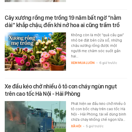
Cây xương rồng mẹ trồng 19 năm bất ngờ “nằm
dài” khắp chậu, đến khi nở hoa ai cũng trầm trồ
Không còn là một “quả cầu gai”
nhỏ bé đặt bên cửa sổ, những
chậu xương rồng được một
người mẹ chăm sóc suốt gần
hai…
XEM MUA LUÔN
-
6 giờ trước
Xe đầu kéo chở nhiều ô tô con cháy ngùn ngụt
trên cao tốc Hà Nội - Hải Phòng
Phát hiện xe đầu kéo chở nhiều ô
tô con bốc cháy trên cao tốc Hà
Nội - Hải Phòng, tài xế dùng bình
chữa cháy khống chế ngọn lửa…
XÃ HỘI
-
5 giờ trước