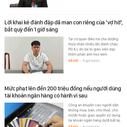
Lời khai kẻ đánh đập dã man con riêng của 'vợ hờ',
bắt quỳ đến 1 giờ sáng
Tại cơ quan điều tra cha dượng
thừa nhận nhiều lần đánh cháu
P.G.K.L do bé bị giáo viên dạy
thêm phản ánh học kém.
XÃ HỘI
-
6 giờ trước
Mức phạt lên đến 200 triệu đồng nếu người dùng
tài khoản ngân hàng có hành vi sau
Công an khuyến cáo người dân
không mua, bán, cho thuê, cho
mượn hoặc giao quyền sử dụng
tài khoản ngân hàng dưới bất kỳ…
XÃ HỘI
-
6 giờ trước