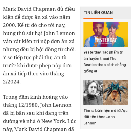
Mark David Chapman đủ điều
TIN LIÊN QUAN
kiện để được ân xá vào năm
2000. Kể từ đó cho tới nay,
hung thủ sát hại John Lennon
vẫn rất kiên trì nộp đơn ân xá
nhưng đều bị hội đồng từ chối.
Yesterday: Tác phẩm tri
Y sẽ tiếp tục phải thụ án tù
ân huyền thoại The
trước khi được phép nộp đơn
Beatles theo cách chẳng
giống ai
ân xá tiếp theo vào tháng
2/2024.
Trong đêm kinh hoàng vào
tháng 12/1980, John Lennon
Tìm ra loài nhện mới được
đã bị bắn sau khi đang trên
đặt tên theo John
đường về nhà ở New York. Lúc
Lennon
này, Mark David Chapman đã