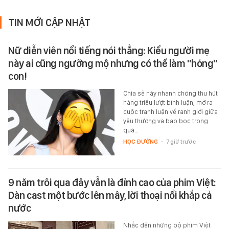
TIN MỚI CẬP NHẬT
Nữ diễn viên nổi tiếng nói thẳng: Kiểu người mẹ
này ai cũng ngưỡng mộ nhưng có thể làm "hỏng"
con!
Chia sẻ này nhanh chóng thu hút
hàng triệu lượt bình luận, mở ra
cuộc tranh luận về ranh giới giữa
yêu thương và bao bọc trong
quá…
HỌC ĐƯỜNG
-
7 giờ trước
9 năm trôi qua đây vẫn là đỉnh cao của phim Việt:
Dàn cast một bước lên mây, lời thoại nổi khắp cả
nước
Nhắc đến những bộ phim Việt