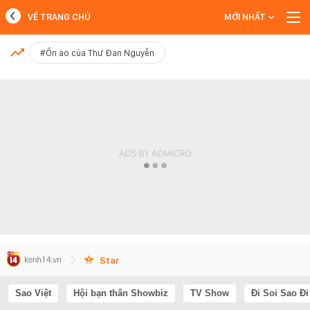
VỀ TRANG CHỦ
MỚI NHẤT
MỚI NHẤT
#Ồn ào của Thư Đan Nguyễn
Xem thêm
Star
Sao Việt
Hội bạn thân Showbiz
TV Show
Đi Soi Sao Đi