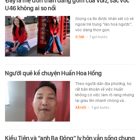
Đây là mẹ đơn thân đáng gờm của Vbiz, sắc vóc
U46 không ai so nổi
Giọng ca 8x được nhận xét có vẻ
ngoài trẻ trung "lão hoá ngược",
vóc dáng thon gọn.
STAR
-
7 giờ trước
Người quê kể chuyện Huấn Hoa Hồng
Theo người dân địa phương, họ
rất băn khoăn về việc Huấn
không có việc làm rõ ràng nhưng
lại giàu lên nhanh chóng và…
XÃ HỘI
-
7 giờ trước
Kiều Tiên và “anh Ba Đông” ly hôn vẫn sống chung