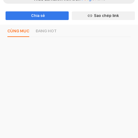
Chia sẻ
Sao chép link
CÙNG MỤC
ĐANG HOT