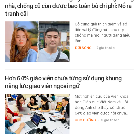
nhà, chồng cũ còn được bao toàn bộ chi phí: Nổ ra
tranh cãi
Cô cũng giải thích thêm về số
tiền vài tỷ đồng hứa cho mẹ
chồng mà mọi người đang hiểu
lầm.
ĐỜI SỐNG
-
7 giờ trước
Hơn 64% giáo viên chưa từng sử dụng khung
năng lực giáo viên ngoại ngữ
Một nghiên cứu của Viện Khoa
học Giáo dục Việt Nam và Hội
đồng Anh cho thấy, có tới trên
64% giáo viên được hỏi chưa…
HỌC ĐƯỜNG
-
6 giờ trước