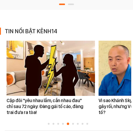
TIN NỔI BẬT KÊNH14
Cặp đôi "yêu nhau lắm, cắn nhau đau"
Vì sao Khánh Sky
chỉ sau 72 ngày: Đàng gái tố cáo, đàng
gây rối, nhưng V
trai đưa ra tòa!
tố?