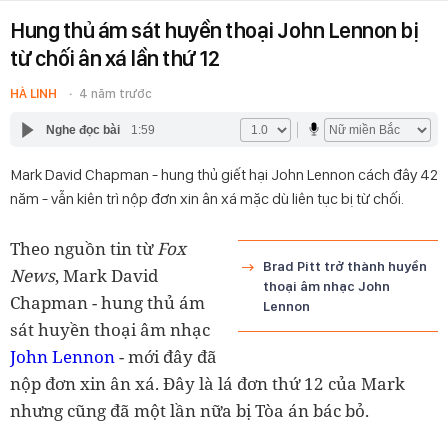
Hung thủ ám sát huyền thoại John Lennon bị
từ chối ân xá lần thứ 12
HÀ LINH
4 năm trước
Nghe đọc bài
1:59
Mark David Chapman - hung thủ giết hại John Lennon cách đây 42
năm - vẫn kiên trì nộp đơn xin ân xá mặc dù liên tục bị từ chối.
Theo nguồn tin từ
Fox
Brad Pitt trở thành huyền
News
, Mark David
thoại âm nhạc John
Chapman - hung thủ ám
Lennon
sát huyền thoại âm nhạc
John Lennon
- mới đây đã
nộp đơn xin ân xá. Đây là lá đơn thứ 12 của Mark
nhưng cũng đã một lần nữa bị Tòa án bác bỏ.