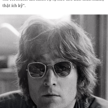
thật ích kỷ".