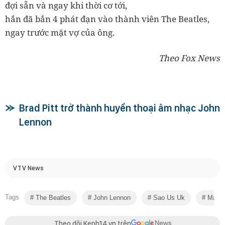
đợi sẵn và ngay khi thời cơ tới,
hắn đã bắn 4 phát đạn vào thành viên The Beatles,
ngay trước mặt vợ của ông.
Theo Fox News
Brad Pitt trở thành huyền thoại âm nhạc John
Lennon
VTV News
Tags
The Beatles
John Lennon
Sao Us Uk
Mark 
Theo dõi Kenh14.vn trên