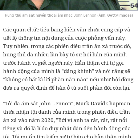
Hung thủ ám sát huyền thoại âm nhạc John Lennon (Ảnh: Getty Images)
Các quan chức tiểu bang hiện vẫn chưa cung cấp và
tiết lộ thông tin nội dung của cuộc phỏng vấn này.
Tuy nhiên, trong các phiên điều trần ân xá trước đó,
hung thủ đã nhiều lần bày tỏ sự hối hận của mình
trước hành vi giết người này. Hắn thậm chí tự gọi
hành động của mình là "đáng khinh" và nói rằng sẽ
"không có bất kì lời phàn nàn nào" nếu như hội đồng
đưa ra quyết định để hắn ở tù suốt phần đời còn lại.
"Tôi đã ám sát John Lennon", Mark David Chapman
thừa nhận tội danh của mình trong phiên điều trần
ân xá vào năm 2020, "Bởi vì anh ta rất, rất, rất nổi
tiếng và đó là lí do duy nhất dẫn đến hành động của
tôi. Tôi muốn tìm kiếm sự tự hào cho bản thân mình,