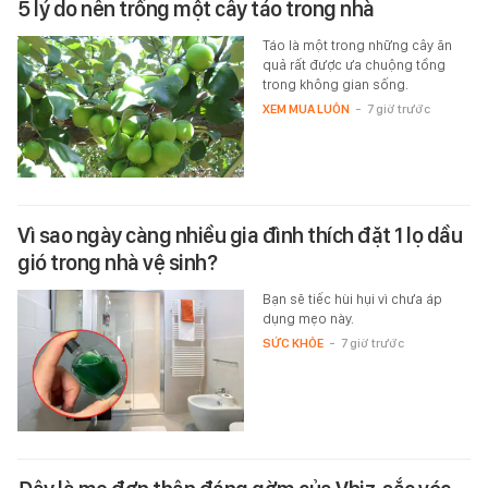
5 lý do nên trồng một cây táo trong nhà
Táo là một trong những cây ăn
quả rất được ưa chuộng tồng
trong không gian sống.
XEM MUA LUÔN
-
7 giờ trước
Vì sao ngày càng nhiều gia đình thích đặt 1 lọ dầu
gió trong nhà vệ sinh?
Bạn sẽ tiếc hùi hụi vì chưa áp
dụng mẹo này.
SỨC KHỎE
-
7 giờ trước