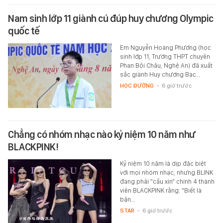
Nam sinh lớp 11 giành cú đúp huy chương Olympic
quốc tế
Em Nguyễn Hoàng Phương (học
sinh lớp 11, Trường THPT chuyên
Phan Bội Châu, Nghệ An) đã xuất
sắc giành Huy chương Bạc…
HỌC ĐƯỜNG
-
6 giờ trước
Chẳng có nhóm nhạc nào kỷ niệm 10 năm như
BLACKPINK!
Kỷ niệm 10 năm là dịp đặc biệt
với mọi nhóm nhạc, nhưng BLINK
đang phải "cầu xin" chính 4 thành
viên BLACKPINK rằng: "Biết là
bận…
STAR
-
6 giờ trước