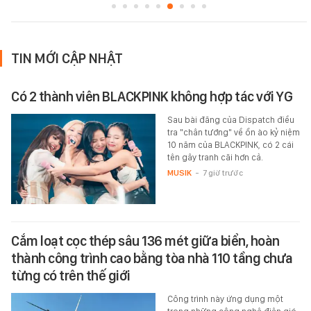
TIN MỚI CẬP NHẬT
Có 2 thành viên BLACKPINK không hợp tác với YG
Sau bài đăng của Dispatch điều
tra "chân tướng" về ồn ào kỷ niệm
10 năm của BLACKPINK, có 2 cái
tên gây tranh cãi hơn cả.
MUSIK
-
7 giờ trước
Cắm loạt cọc thép sâu 136 mét giữa biển, hoàn
thành công trình cao bằng tòa nhà 110 tầng chưa
từng có trên thế giới
Công trình này ứng dụng một