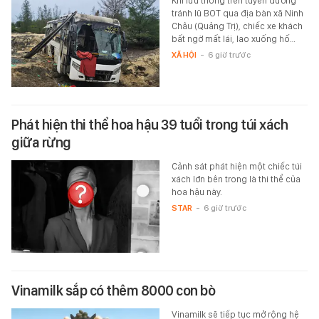
Khi lưu thông trên tuyến đường
tránh lũ BOT qua địa bàn xã Ninh
Châu (Quảng Trị), chiếc xe khách
bất ngờ mất lái, lao xuống hố…
XÃ HỘI
-
6 giờ trước
Phát hiện thi thể hoa hậu 39 tuổi trong túi xách
giữa rừng
Cảnh sát phát hiện một chiếc túi
xách lớn bên trong là thi thể của
hoa hậu này.
STAR
-
6 giờ trước
Vinamilk sắp có thêm 8000 con bò
Vinamilk sẽ tiếp tục mở rộng hệ