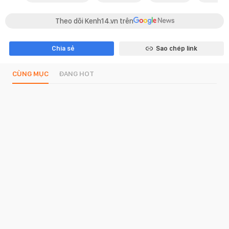
Theo dõi Kenh14.vn trên
Chia sẻ
Sao chép link
CÙNG MỤC
ĐANG HOT