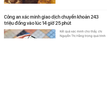
Công an xác minh giao dịch chuyển khoản 243
triệu đồng vào lúc 14 giờ 25 phút
Kết quả xác minh cho thấy, chị
Nguyễn Thị Hằng trong quá trình
thực hiện giao dịch ngân hàng,
đã sơ suất chuyển nhầm 243…
TEK-LIFE
-
6 giờ trước
5 bước nhỏ giúp sữa rửa mặt phát huy hiệu quả
gấp đôi, da sạch mà vẫn căng mướt
Chỉ cần thay đổi một vài thao tác
nhỏ dưới đây, bạn có thể giúp
sữa rửa mặt phát huy tối đa khả
năng làm sạch, đồng thời hạn…
XEM MUA LUÔN
-
6 giờ trước