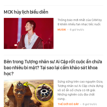
MCK hủy lịch biểu diễn
Thông báo mới nhất của CAM by
8 khiến nhiều fan nhạc tiếc nuối.
MUSIK
-
6 giờ trước
Bên trong Tượng nhân sư Ai Cập rốt cuộc ẩn chứa
bao nhiêu bí mật? Tại sao lại cấm khảo sát khoa
học?
Sừng sững trên cao nguyên Giza,
Tượng nhân sư Ai Cập chứa đựng
vô số ẩn số chưa có lời giải.
Những nghiên cứu địa chất
cùng…
THẾ GIỚI ĐÓ ĐÂY
-
6 giờ trước