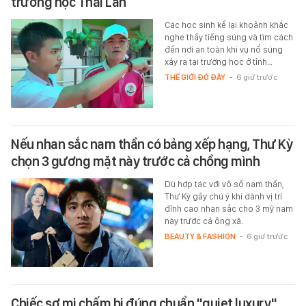
trường học Thái Lan
Các học sinh kể lại khoảnh khắc
nghe thấy tiếng súng và tìm cách
đến nơi an toàn khi vụ nổ súng
xảy ra tại trường học ở tỉnh…
THẾ GIỚI ĐÓ ĐÂY
-
6 giờ trước
Nếu nhan sắc nam thần có bảng xếp hạng, Thư Kỳ
chọn 3 gương mặt này trước cả chồng mình
Dù hợp tác với vô số nam thần,
Thư Kỳ gây chú ý khi dành vị trí
đỉnh cao nhan sắc cho 3 mỹ nam
này trước cả ông xã.
BEAUTY & FASHION
-
6 giờ trước
Chiếc sơ mi chấm bi đúng chuẩn "quiet luxury"