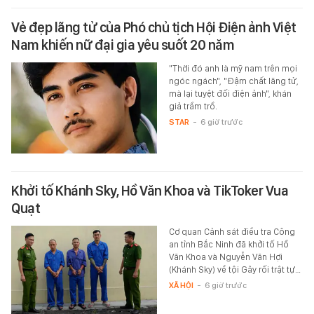
Vẻ đẹp lãng tử của Phó chủ tịch Hội Điện ảnh Việt
Nam khiến nữ đại gia yêu suốt 20 năm
"Thời đó anh là mỹ nam trên mọi
ngóc ngách", "Đậm chất lãng tử,
mà lại tuyệt đối điện ảnh", khán
giả trầm trồ.
STAR
-
6 giờ trước
Khởi tố Khánh Sky, Hồ Văn Khoa và TikToker Vua
Quạt
Cơ quan Cảnh sát điều tra Công
an tỉnh Bắc Ninh đã khởi tố Hồ
Văn Khoa và Nguyễn Văn Hợi
(Khánh Sky) về tội Gây rối trật tự…
XÃ HỘI
-
6 giờ trước