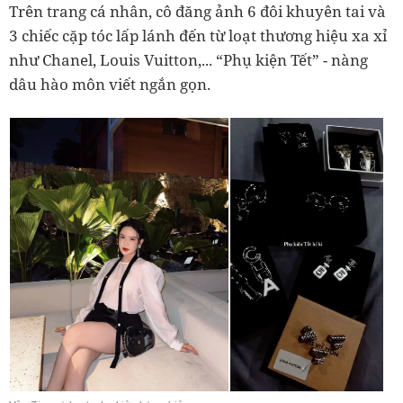
Trên trang cá nhân, cô đăng ảnh 6 đôi khuyên tai và
3 chiếc cặp tóc lấp lánh đến từ loạt thương hiệu xa xỉ
như Chanel, Louis Vuitton,... “Phụ kiện Tết” - nàng
dâu hào môn viết ngắn gọn.