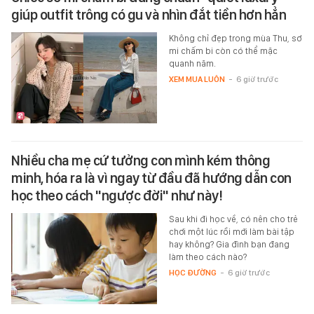
giúp outfit trông có gu và nhìn đắt tiền hơn hẳn
Không chỉ đẹp trong mùa Thu, sơ
mi chấm bi còn có thể mặc
quanh năm.
XEM MUA LUÔN
-
6 giờ trước
Nhiều cha mẹ cứ tưởng con mình kém thông
minh, hóa ra là vì ngay từ đầu đã hướng dẫn con
học theo cách "ngược đời" như này!
Sau khi đi học về, có nên cho trẻ
chơi một lúc rồi mới làm bài tập
hay không? Gia đình bạn đang
làm theo cách nào?
HỌC ĐƯỜNG
-
6 giờ trước