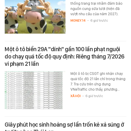
thống trang trại nhằm đảm bảo
nguồn cung sữa tươi (hiện đã
vượt nhu cầu của năm 2027).
MONEY.14
-
6 giờ trước
Một ô tô biển 29A "dính" gần 100 lần phạt nguội
do chạy quá tốc độ quy định: Riêng tháng 7/2026
vi phạm 21 lần
Một ô tô bị CSGT ghi nhận chạy
quá tốc độ 21 lần chỉ trong tháng
7. Tra cứu trên ứng dụng
VNeTraffic cho thấy, phương…
XÃ HỘI
-
6 giờ trước
Giây phút học sinh hoảng sợ lẩn trốn kẻ xả súng ở