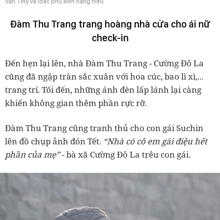
Vân Tiny và loạt phụ kiện hàng hiệu
Đàm Thu Trang trang hoàng nhà cửa cho ái nữ
check-in
Đến hẹn lại lên, nhà Đàm Thu Trang - Cường Đô La
cũng đã ngập tràn sắc xuân với hoa cúc, bao lì xì,...
trang trí. Tối đến, những ánh đèn lấp lánh lại càng
khiến không gian thêm phần rực rỡ.
Đàm Thu Trang cũng tranh thủ cho con gái Suchin
lên đồ chụp ảnh đón Tết.
“Nhà có cô em gái điệu hết
phần của mẹ”
- bà xã Cường Đô La trêu con gái.