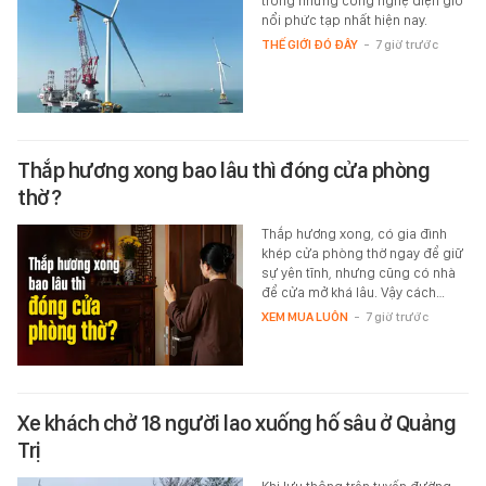
trong những công nghệ điện gió
nổi phức tạp nhất hiện nay.
THẾ GIỚI ĐÓ ĐÂY
-
7 giờ trước
Thắp hương xong bao lâu thì đóng cửa phòng
thờ?
Thắp hương xong, có gia đình
khép cửa phòng thờ ngay để giữ
sự yên tĩnh, nhưng cũng có nhà
để cửa mở khá lâu. Vậy cách…
XEM MUA LUÔN
-
7 giờ trước
Xe khách chở 18 người lao xuống hố sâu ở Quảng
Trị