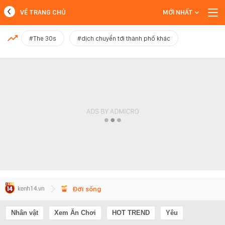
VỀ TRANG CHỦ
MỚI NHẤT
MỚI NHẤT
#The 30s
#dịch chuyển tới thành phố khác
Xem thêm
Đời sống
Nhân vật
Xem Ăn Chơi
HOT TREND
Yêu