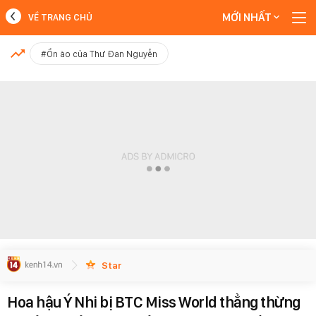
MỚI NHẤT
VỀ TRANG CHỦ
MỚI NHẤT
#Ồn ào của Thư Đan Nguyễn
Xem thêm
Star
Hoa hậu Ý Nhi bị BTC Miss World thẳng thừng