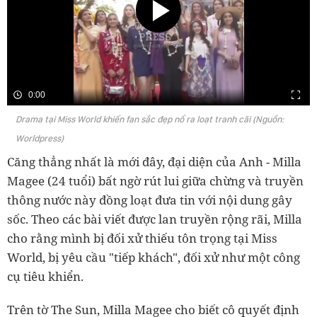
0:00
Drama tại Miss World khiến fan sắc đẹp nổ ra loạt tranh cãi (Nguồn:
Worldpress)
Căng thẳng nhất là mới đây, đại diện của Anh - Milla
Magee (24 tuổi) bất ngờ rút lui giữa chừng và truyền
thông nước này đồng loạt đưa tin với nội dung gây
sốc. Theo các bài viết được lan truyền rộng rãi, Milla
cho rằng mình bị đối xử thiếu tôn trọng tại Miss
World, bị yêu cầu "tiếp khách", đối xử như một công
cụ tiêu khiển.
Trên tờ The Sun, Milla Magee cho biết cô quyết định