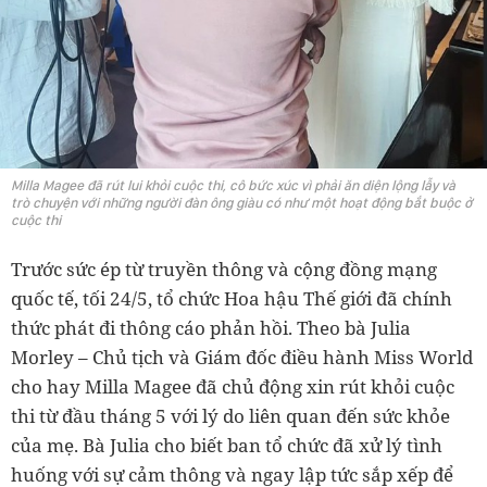
Milla Magee đã rút lui khỏi cuộc thi, cô bức xúc vì phải ăn diện lộng lẫy và
trò chuyện với những người đàn ông giàu có như một hoạt động bắt buộc ở
cuộc thi
Trước sức ép từ truyền thông và cộng đồng mạng
quốc tế, tối 24/5, tổ chức Hoa hậu Thế giới đã chính
thức phát đi thông cáo phản hồi. Theo bà Julia
Morley – Chủ tịch và Giám đốc điều hành Miss World
cho hay Milla Magee đã chủ động xin rút khỏi cuộc
thi từ đầu tháng 5 với lý do liên quan đến sức khỏe
của mẹ. Bà Julia cho biết ban tổ chức đã xử lý tình
huống với sự cảm thông và ngay lập tức sắp xếp để