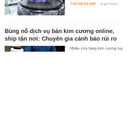
THẾ GIỚI ĐÓ ĐÂY
-
6 giờ trước
Bùng nổ dịch vụ bán kim cương online,
ship tận nơi: Chuyên gia cảnh báo rủi ro
Nhiều cửa hàng kim cương tuy
vẫn đóng cửa nhưng hoạt động
mua bán trên mạng xã hội và
các hội nhóm lại diễn ra sôi…
MONEY.14
-
6 giờ trước
Vì sao nhiều gia đình nhỏ vài giọt tinh dầu
vào lõi cuộn giấy vệ sinh? Mỗi lần kéo giấy
mới thấy tác dụng
Chỉ vài giọt tinh dầu nhỏ đúng
vào lõi cuộn giấy vệ sinh có thể