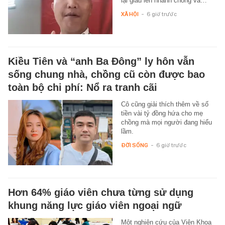
lại giàu lên nhanh chóng và…
XÃ HỘI
-
6 giờ trước
Kiều Tiên và “anh Ba Đông” ly hôn vẫn
sống chung nhà, chồng cũ còn được bao
toàn bộ chi phí: Nổ ra tranh cãi
Cô cũng giải thích thêm về số
tiền vài tỷ đồng hứa cho mẹ
chồng mà mọi người đang hiểu
lầm.
ĐỜI SỐNG
-
6 giờ trước
Hơn 64% giáo viên chưa từng sử dụng
khung năng lực giáo viên ngoại ngữ
Một nghiên cứu của Viện Khoa