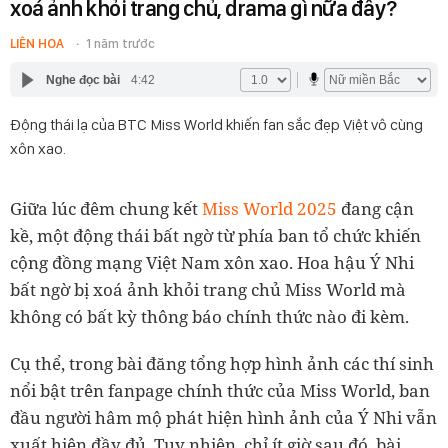
xoá ảnh khỏi trang chủ, drama gì nữa đây?
LIÊN HOA
1 năm trước
Nghe đọc bài
4:42
Động thái lạ của BTC Miss World khiến fan sắc đẹp Việt vô cùng
xôn xao.
Giữa lúc đêm chung kết
Miss World 2025
đang cận
kề, một động thái bất ngờ từ phía ban tổ chức khiến
cộng đồng mạng Việt Nam xôn xao. Hoa hậu Ý Nhi
bất ngờ bị xoá ảnh khỏi trang chủ Miss World mà
không có bất kỳ thông báo chính thức nào đi kèm.
Cụ thể, trong bài đăng tổng hợp hình ảnh các thí sinh
nổi bật trên fanpage chính thức của Miss World, ban
đầu người hâm mộ phát hiện hình ảnh của Ý Nhi vẫn
xuất hiện đầy đủ. Tuy nhiên, chỉ ít giờ sau đó, bài