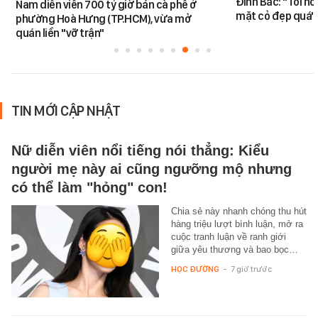
Đình Bắc: "Tôi hô
Nam diễn viên 700 tỷ giờ bán cà phê ở
mặt cỏ đẹp quá"
phường Hoà Hưng (TP.HCM), vừa mở
quán liền "vỡ trận"
TIN MỚI CẬP NHẬT
Nữ diễn viên nổi tiếng nói thẳng: Kiểu
người mẹ này ai cũng ngưỡng mộ nhưng
có thể làm "hỏng" con!
Chia sẻ này nhanh chóng thu hút
hàng triệu lượt bình luận, mở ra
cuộc tranh luận về ranh giới
giữa yêu thương và bao bọc…
HỌC ĐƯỜNG
-
7 giờ trước