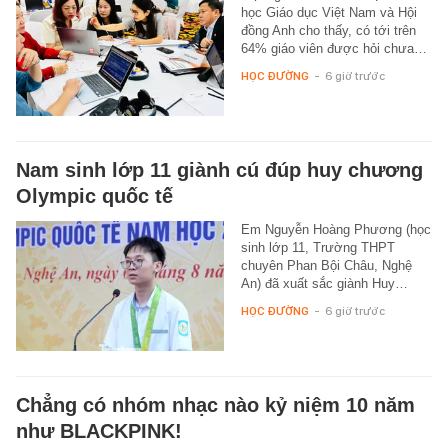
học Giáo dục Việt Nam và Hội
đồng Anh cho thấy, có tới trên
64% giáo viên được hỏi chưa…
HỌC ĐƯỜNG
-
6 giờ trước
Nam sinh lớp 11 giành cú đúp huy chương
Olympic quốc tế
Em Nguyễn Hoàng Phương (học
sinh lớp 11, Trường THPT
chuyên Phan Bội Châu, Nghệ
An) đã xuất sắc giành Huy…
HỌC ĐƯỜNG
-
6 giờ trước
Chẳng có nhóm nhạc nào kỷ niệm 10 năm
như BLACKPINK!