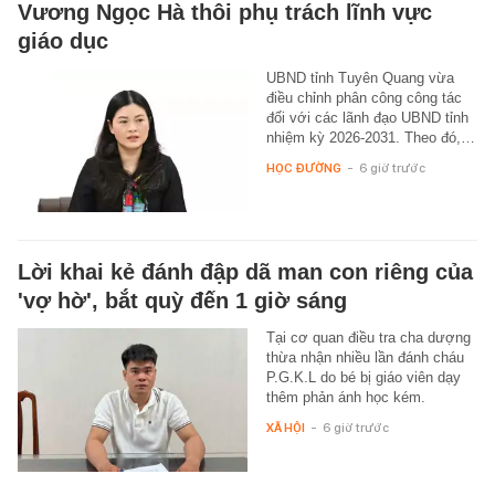
Vương Ngọc Hà thôi phụ trách lĩnh vực
giáo dục
UBND tỉnh Tuyên Quang vừa
điều chỉnh phân công công tác
đối với các lãnh đạo UBND tỉnh
nhiệm kỳ 2026-2031. Theo đó,…
HỌC ĐƯỜNG
-
6 giờ trước
Lời khai kẻ đánh đập dã man con riêng của
'vợ hờ', bắt quỳ đến 1 giờ sáng
Tại cơ quan điều tra cha dượng
thừa nhận nhiều lần đánh cháu
P.G.K.L do bé bị giáo viên dạy
thêm phản ánh học kém.
XÃ HỘI
-
6 giờ trước