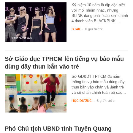
Kỷ niệm 10 năm là dịp đặc biệt
với mọi nhóm nhạc, nhưng
BLINK đang phải "cầu xin" chính
4 thành viên BLACKPINK…
STAR
-
6 giờ trước
Sở Giáo dục TPHCM lên tiếng vụ bảo mẫu
dùng dây thun bắn vào trẻ
Sở GD&ĐT TPHCM đã nắm
thông tin vụ bảo mẫu dùng dây
thun bắn vào chân và đánh trẻ
và sẽ chấn chỉnh toàn bộ các…
HỌC ĐƯỜNG
-
6 giờ trước
Phó Chủ tịch UBND tỉnh Tuyên Quang