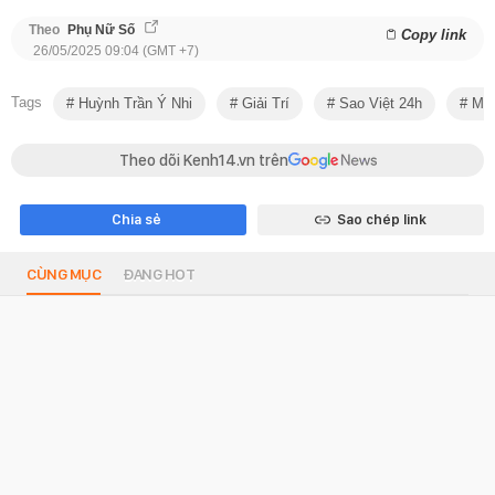
Theo
Phụ Nữ Số
Copy link
26/05/2025 09:04 (GMT +7)
Tags
Huỳnh Trần Ý Nhi
Giải Trí
Sao Việt 24h
Mis
Theo dõi Kenh14.vn trên
Chia sẻ
Sao chép link
CÙNG MỤC
ĐANG HOT