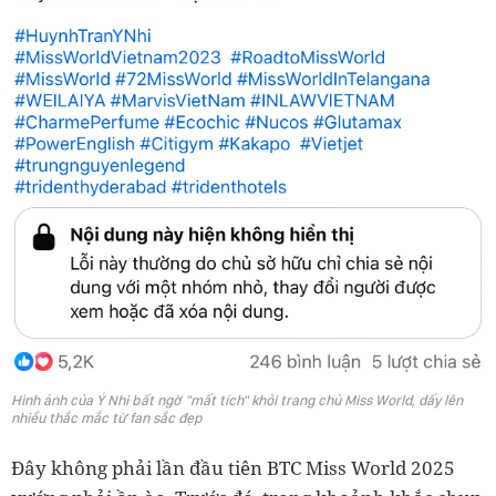
Hình ảnh của Ý Nhi bất ngờ "mất tích" khỏi trang chủ Miss World, dấy lên
nhiều thắc mắc từ fan sắc đẹp
Đây không phải lần đầu tiên BTC Miss World 2025