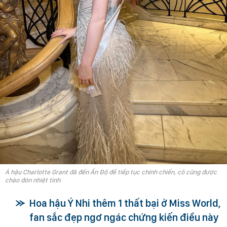
Á hậu Charlotte Grant đã đến Ấn Độ để tiếp tục chinh chiến, cô cũng được
chào đón nhiệt tình
Hoa hậu Ý Nhi thêm 1 thất bại ở Miss World,
fan sắc đẹp ngơ ngác chứng kiến điều này