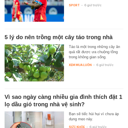
SPORT
-
6 giờ trước
5 lý do nên trồng một cây táo trong nhà
Táo là một trong những cây ăn
quả rất được ưa chuộng tồng
trong không gian sống.
XEM MUA LUÔN
-
6 giờ trước
Vì sao ngày càng nhiều gia đình thích đặt 1
lọ dầu gió trong nhà vệ sinh?
Bạn sẽ tiếc hùi hụi vì chưa áp
dụng mẹo này.
SỨC KHỎE
-
6 giờ trước