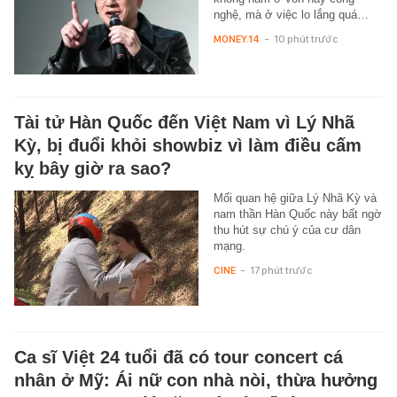
nghệ, mà ở việc lo lắng quá…
MONEY.14
-
10 phút trước
Tài tử Hàn Quốc đến Việt Nam vì Lý Nhã
Kỳ, bị đuổi khỏi showbiz vì làm điều cấm
kỵ bây giờ ra sao?
Mối quan hệ giữa Lý Nhã Kỳ và
nam thần Hàn Quốc này bất ngờ
thu hút sự chú ý của cư dân
mạng.
CINE
-
17 phút trước
Ca sĩ Việt 24 tuổi đã có tour concert cá
nhân ở Mỹ: Ái nữ con nhà nòi, thừa hưởng