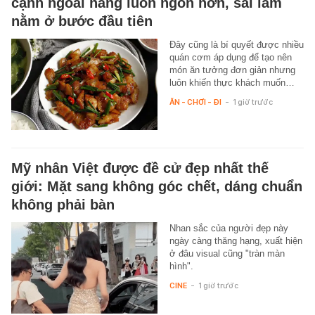
cạnh ngoài hàng luôn ngon hơn, sai lầm
nằm ở bước đầu tiên
Đây cũng là bí quyết được nhiều
quán cơm áp dụng để tạo nên
món ăn tưởng đơn giản nhưng
luôn khiến thực khách muốn…
ĂN - CHƠI - ĐI
-
1 giờ trước
Mỹ nhân Việt được đề cử đẹp nhất thế
giới: Mặt sang không góc chết, dáng chuẩn
không phải bàn
Nhan sắc của người đẹp này
ngày càng thăng hạng, xuất hiện
ở đâu visual cũng "tràn màn
hình".
CINE
-
1 giờ trước