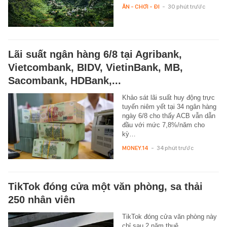
ĂN - CHƠI - ĐI
-
30 phút trước
Lãi suất ngân hàng 6/8 tại Agribank,
Vietcombank, BIDV, VietinBank, MB,
Sacombank, HDBank,...
Khảo sát lãi suất huy động trực
tuyến niêm yết tại 34 ngân hàng
ngày 6/8 cho thấy ACB vẫn dẫn
đầu với mức 7,8%/năm cho
kỳ…
MONEY.14
-
34 phút trước
TikTok đóng cửa một văn phòng, sa thải
250 nhân viên
TikTok đóng cửa văn phòng này
chỉ sau 2 năm thuê.