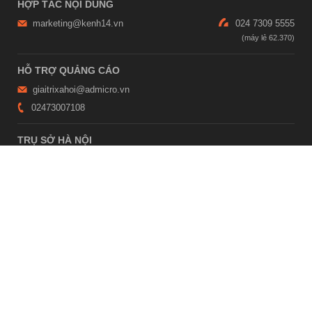
HỢP TÁC NỘI DUNG
marketing@kenh14.vn
024 7309 5555
HỖ TRỢ QUẢNG CÁO
giaitrixahoi@admicro.vn
02473007108
TRỤ SỞ HÀ NỘI
Tầng 21, Tòa nhà Center Building, Hapulico Complex, Số 01, phố
Nguyễn Huy Tưởng, phường Thanh Xuân, thành phố Hà Nội
TRỤ SỞ TP.HỒ CHÍ MINH
Tầng 4, Tòa nhà 123, số 127 Võ Văn Tần, Phường Xuân Hòa, TPHCM
Giấy phép thiết lập trang thông tin điện tử tổng hợp trên mạng số
2215/GP-TTĐT do Sở Thông tin và Truyền thông Hà Nội cấp ngày 10
tháng 4 năm 2019
© Copyright 2007 - 2026 – Công ty Cổ phần VCCorp