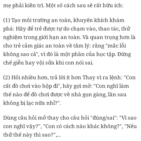
mẹ phải kiên trì. Một số cách sau sẽ rất hữu ích:
(1) Tạo môi trường an toàn, khuyến khích khám
phá: Hãy để trẻ được tự do chạm vào, thao tác, thử
nghiệm trong giới hạn an toàn. Và quan trọng hơn là
cho trẻ cảm giác an toàn về tâm lý: rằng "mắc lỗi
không sao cả", vì đó là một phần của học tập. Đừng
chế giễu hay vội sửa khi con nói sai.
(2) Hỏi nhiều hơn, trả lời ít hơn Thay vì ra lệnh: "Con
cất đồ chơi vào hộp đi", hãy gợi mở: "Con nghĩ làm
thế nào để đồ chơi được về nhà gọn gàng, lần sau
không bị lạc nữa nhỉ?".
Dùng câu hỏi mở thay cho câu hỏi "đúng/sai": "Vì sao
con nghĩ vậy?", "Con có cách nào khác không?", "Nếu
thử thế này thì sao?",...