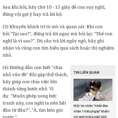
Sau khi hỏi, hãy chờ 10 - 15 giây để con suy nghĩ,
đừng vội gợi ý hay trả lời hộ.
(3) Khuyến khích trí tò mò và quan sát: Khi con
hỏi "Tại sao?", đừng trả lời ngay mà hỏi lại: "Thế con
nghĩ là vì sao?". Dù câu trả lời ngây ngô, hãy ghi
nhận và cùng con tìm hiểu qua sách hoặc thí nghiệm
nhỏ.
(4) Hướng dẫn con biết "chia
TIN LIÊN QUAN
nhỏ vấn đề" Khi gặp thử thách,
hãy giúp con chia việc lớn
thành từng bước nhỏ. Ví
dụ: "Muốn ghép xong bức
tranh này, con nghĩ ta nên bắt
Một tin nhắn "nhấn like
đầu từ đâu?", "À, tìm bốn góc
nhận 1 triệu/ngày" khiến
trước."
nữ sinh bị lừa mất 300