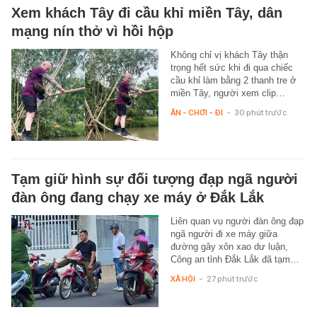
Xem khách Tây đi cầu khỉ miền Tây, dân
mạng nín thở vì hồi hộp
Không chỉ vị khách Tây thận
trọng hết sức khi đi qua chiếc
cầu khỉ làm bằng 2 thanh tre ở
miền Tây, người xem clip…
ĂN - CHƠI - ĐI
-
30 phút trước
Tạm giữ hình sự đối tượng đạp ngã người
đàn ông đang chạy xe máy ở Đắk Lắk
Liên quan vụ người đàn ông đạp
ngã người đi xe máy giữa
đường gây xôn xao dư luận,
Công an tỉnh Đắk Lắk đã tạm…
XÃ HỘI
-
27 phút trước