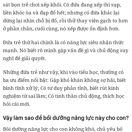
sát bọn trẻ chơi xếp khối. Có đứa đang xếp thì sụp,
liền khóc òa và đạp đổ hết; nhưng có đứa khác lại
dừng lại nhìn chỗ bị đổ, rồi thử thay viên gạch to hơn
ở phần chân, cuối cùng, nó xếp được ổn định hơn.
Đứa trẻ thứ hai chính là có năng lực siêu nhận thức
mạnh. Nó biết rõ mình gặp vấn đề gì và chủ động suy
nghĩ để giải quyết.
Những đứa trẻ như vậy, khi vào tiểu học, thường có
ba ưu điểm nổi bật: Gặp khó khăn không sợ hãi, biết
bình tĩnh xử lý; Có tư duy phản tỉnh, biết rút kinh
nghiệm từ sai lầm; Có tinh thần chủ động, thích học
hỏi cái mới.
Vậy làm sao để bồi dưỡng năng lực này cho con?
Bồi dưỡng năng lực cho con không khó, chủ yếu bố