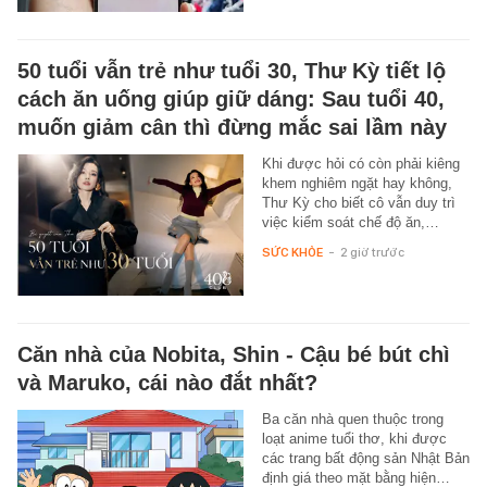
50 tuổi vẫn trẻ như tuổi 30, Thư Kỳ tiết lộ
cách ăn uống giúp giữ dáng: Sau tuổi 40,
muốn giảm cân thì đừng mắc sai lầm này
Khi được hỏi có còn phải kiêng
khem nghiêm ngặt hay không,
Thư Kỳ cho biết cô vẫn duy trì
việc kiểm soát chế độ ăn,…
SỨC KHỎE
-
2 giờ trước
Căn nhà của Nobita, Shin - Cậu bé bút chì
và Maruko, cái nào đắt nhất?
Ba căn nhà quen thuộc trong
loạt anime tuổi thơ, khi được
các trang bất động sản Nhật Bản
định giá theo mặt bằng hiện…