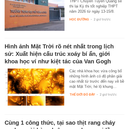
THPT Chuyên Tuyên Quang sẽ
thi lại Kỳ thi tốt nghiệp THPT
năm 2026 từ ngày 13-15/8.
HỌC ĐƯỜNG
-
2 giờ trước
Hình ảnh Mặt Trời rõ nét nhất trong lịch
sử: Xuất hiện cấu trúc xoáy bí ẩn, giới
khoa học ví như kiệt tác của Van Gogh
Các nhà khoa học vừa công bố
những hình ảnh có độ phân giải
cao nhất từ trước đến nay về bề
mặt Mặt Trời, hé lộ khung…
THẾ GIỚI ĐÓ ĐÂY
-
2 giờ trước
Cùng 1 công thức, tại sao thịt rang cháy