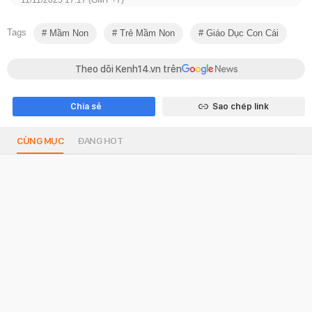
11/11/2025 17:17 (GMT +7)
Tags
Mầm Non
Trẻ Mầm Non
Giáo Dục Con Cái
Theo dõi Kenh14.vn trên
Chia sẻ
Sao chép link
CÙNG MỤC
ĐANG HOT