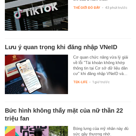
THẾ GIỚI ĐÓ ĐÂY
-
43 phút trước
Lưu ý quan trọng khi đăng nhập VNeID
Cơ quan chức năng vừa lý giải
về lỗi "Tài khoản không khớp
thông tin tại Cơ sở dữ liệu dân
cư" khi đăng nhập VNeID và…
TEK-LIFE
-
1 giờ trước
Bức hình không thấy mặt của nữ thần 22
triệu fan
Bóng lưng của mỹ nhân này đủ
sức gây thương nhớ.