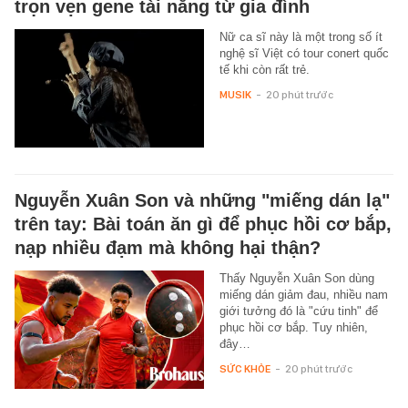
trọn vẹn gene tài năng từ gia đình
Nữ ca sĩ này là một trong số ít
nghệ sĩ Việt có tour conert quốc
tế khi còn rất trẻ.
MUSIK
-
20 phút trước
Nguyễn Xuân Son và những "miếng dán lạ"
trên tay: Bài toán ăn gì để phục hồi cơ bắp,
nạp nhiều đạm mà không hại thận?
Thấy Nguyễn Xuân Son dùng
miếng dán giảm đau, nhiều nam
giới tưởng đó là "cứu tinh" để
phục hồi cơ bắp. Tuy nhiên,
đây…
SỨC KHỎE
-
20 phút trước