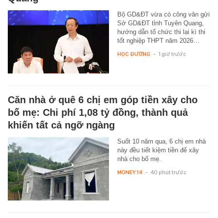
Bộ GD&ĐT vừa có công văn gửi
Sở GD&ĐT tỉnh Tuyên Quang,
hướng dẫn tổ chức thi lại kì thi
tốt nghiệp THPT năm 2026…
HỌC ĐƯỜNG
-
1 giờ trước
Căn nhà ở quê 6 chị em góp tiền xây cho
bố mẹ: Chi phí 1,08 tỷ đồng, thành quả
khiến tất cả ngỡ ngàng
Suốt 10 năm qua, 6 chị em nhà
này đều tiết kiệm tiền để xây
nhà cho bố mẹ.
MONEY.14
-
40 phút trước