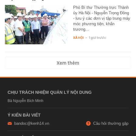
Phó Bí thư Thường trực Thành
ủy Hà Nội - Nguyễn Trọng Đông
- lưu ý các đơn vị tập trung máy
móc phương tiện, khẩn
trương…
XÃ HỘI
-
1 giờ trước
Xem thêm
CHỊU TRÁCH NHIỆM QUẢN LÝ NỘI DUNG
Bà Nguyễn Bích Minh
Ý KIẾN BÀI VIẾT
bandoc@kenh14.vn
Câu hỏi thường gặp