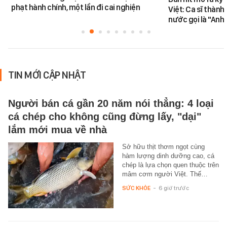
phạt hành chính, một lần đi cai nghiện
Việt: Ca sĩ thàn
nước gọi là "Anh
TIN MỚI CẬP NHẬT
Người bán cá gần 20 năm nói thẳng: 4 loại
cá chép cho không cũng đừng lấy, "dại"
lắm mới mua về nhà
Sở hữu thịt thơm ngọt cùng
hàm lượng dinh dưỡng cao, cá
chép là lựa chọn quen thuộc trên
mâm cơm người Việt. Thế…
SỨC KHỎE
-
6 giờ trước