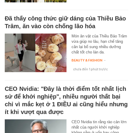
Đã thấy công thức giữ dáng của Thiều Bảo
Trâm, ăn vào còn chống lão hóa
Món ăn vặt của Thiều Bảo Trâm
vừa giúp no lâu, hạn chế tăng
cân lại bổ sung nhiều dưỡng
chất tốt cho làn da.
BEAUTY & FASHION
-
chưa đến 1 phút trước
CEO Nvidia: "Đây là thời điểm tốt nhất lịch
sử để khởi nghiệp", nhiều người thất bại
chỉ vì mắc kẹt ở 1 ĐIỀU ai cũng hiểu nhưng
ít khi vượt qua được
CEO Nvidia tin rằng rào cản lớn
nhất của người khởi nghiệp
không nằm ở vốn hay công