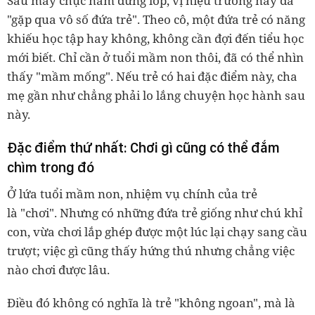
Sau mấy chục năm đứng lớp, vị hiệu trưởng này đã
"gặp qua vô số đứa trẻ". Theo cô, một đứa trẻ có năng
khiếu học tập hay không, không cần đợi đến tiểu học
mới biết. Chỉ cần ở tuổi mầm non thôi, đã có thể nhìn
thấy "mầm mống". Nếu trẻ có hai đặc điểm này, cha
mẹ gần như chẳng phải lo lắng chuyện học hành sau
này.
Đặc điểm thứ nhất: Chơi gì cũng có thể đắm
chìm trong đó
Ở lứa tuổi mầm non, nhiệm vụ chính của trẻ
là "chơi". Nhưng có những đứa trẻ giống như chú khỉ
con, vừa chơi lắp ghép được một lúc lại chạy sang cầu
trượt; việc gì cũng thấy hứng thú nhưng chẳng việc
nào chơi được lâu.
Điều đó không có nghĩa là trẻ "không ngoan", mà là