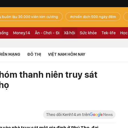
ụ buôn lậu 30.000 viên kim cương
chiến dịch 500 ngày đêm
 sống
Money.14
Ăn - Chơi - Đi
Xã hội
Sức khỏe
Tek-life
Học
RÊN MẠNG
ĐÔ THỊ
VIỆT NAM HÔM NAY
hóm thanh niên truy sát
Thọ
Theo dõi Kenh14.vn trên
 vào nhà truy sát một gia đình ở Phú Thọ, đại