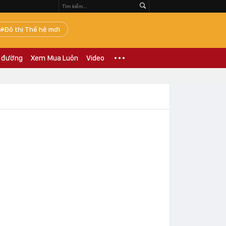
Đô thị Thế hệ mới
 đường
Xem Mua Luôn
Video