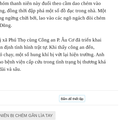
Nhóm thanh niên này đuổi theo cầm dao chém vào
g, đồng thời đập phá một số đồ đạc trong nhà. Một
ng ngừng chửi bới, lao vào các ngõ ngách đòi chém
h Dũng.
ị xã Phú Thọ cùng Công an P. Âu Cơ đã triển khai
n định tình hình trật tự. Khi thấy công an đến,
 chạy, một số hung khí bị vứt lại hiện trường. Anh
 bệnh viện cấp cứu trong tình trạng bị thương khá
dài và sâu.
Bấm để thiết lập
IÊN BỊ CHÉM GẦN LÌA TAY