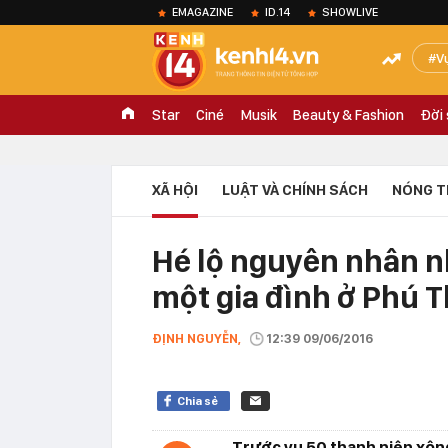
EMAGAZINE
ID.14
SHOWLIVE
V
Star
Ciné
Musik
Beauty & Fashion
Đời
XÃ HỘI
LUẬT VÀ CHÍNH SÁCH
NÓNG T
Hé lộ nguyên nhân n
một gia đình ở Phú 
ĐỊNH NGUYỄN,
12:39 09/06/2016
Chia sẻ
Trước vụ 50 thanh niên xông