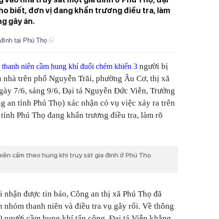
ho biết, đơn vị đang khẩn trương điều tra, làm
ng gây án.
 đình tại Phú Thọ
người bị
 thanh niên cầm hung khí đuổi chém khiến 3
n nhà trên phố Nguyễn Trãi, phường Âu Cơ, thị xã
gày 7/6, sáng 9/6, Đại tá Nguyễn Đức Viễn, Trưởng
g an tỉnh Phú Thọ) xác nhận có vụ việc xảy ra trên
 tỉnh Phú Thọ đang khẩn trương điều tra, làm rõ
niên cầm theo hung khí truy sát gia đình ở Phú Thọ.
i nhận được tin báo, Công an thị xã Phú Thọ đã
n nhóm thanh niên và điều tra vụ gây rối. Về thông
 người cầm hung khí tấn công, Đại tá Viễn khẳng