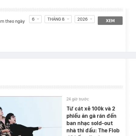
6
THÁNG 8
2026
XEM
m theo ngày
24 giờ trước
Từ cát xê 100k và 2
phiếu ăn gà rán đến
ban nhạc sold-out
nhà thi đấu: The Flob