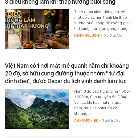
3 điều không làm khi thắp hương buổi sáng
Theo quan niệm dân gian, có
một số việc nên tránh khi thắp
hương buổi sáng để không gian
thờ cúng luôn gọn gàng, trang…
XEM MUA LUÔN
-
3 giờ trước
Việt Nam có 1 nơi mát mẻ quanh năm chỉ khoảng
20 độ, sở hữu cung đường thuộc nhóm "tứ đại
đỉnh đèo", được Oscar du lịch vinh danh liên tục
Nằm ở độ cao trung bình 1.000-
1.600 m, Cao nguyên đá Đồng
Văn có khí hậu mát mẻ quanh
năm, mùa hè nhiệt độ chỉ
khoảng…
ĂN - CHƠI - ĐI
-
3 giờ trước