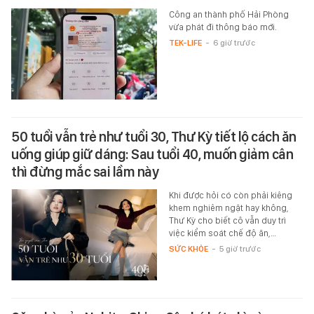
Công an thành phố Hải Phòng
vừa phát đi thông báo mới.
TEK-LIFE
-
6 giờ trước
50 tuổi vẫn trẻ như tuổi 30, Thư Kỳ tiết lộ cách ăn
uống giúp giữ dáng: Sau tuổi 40, muốn giảm cân
thì đừng mắc sai lầm này
Khi được hỏi có còn phải kiêng
khem nghiêm ngặt hay không,
Thư Kỳ cho biết cô vẫn duy trì
việc kiểm soát chế độ ăn,…
SỨC KHỎE
-
5 giờ trước