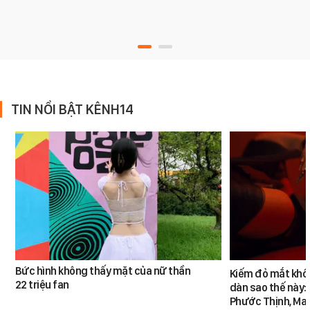
TIN NỔI BẬT KÊNH14
Bức hình không thấy mặt của nữ thần
Kiếm đỏ mắt khôn
22 triệu fan
dàn sao thế này:
Phước Thịnh, Ma