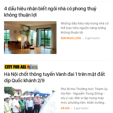
4 dấu hiệu nhận biết ngôi nhà có phong thuỷ
không thuận lợi
Những dấu hiệu này trong nhà có
thể báo hiệu nguồn năng lượng
không thuận lợi.
XEM MUA LUÔN
-
2 giờ trước
Hà Nội chốt thông tuyến Vành đai 1 trên mặt đất
dịp Quốc khánh 2/9
Phó Bí thư Thường trực Thành ủy
Hà Nội - Nguyễn Trọng Đông -
lưu ý các đơn vị tập trung máy
móc phương tiện, khẩn trương…
XÃ HỘI
-
2 giờ trước