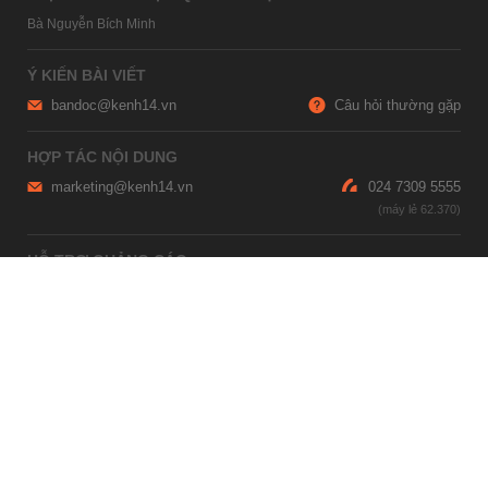
Bà Nguyễn Bích Minh
Ý KIẾN BÀI VIẾT
bandoc@kenh14.vn
Câu hỏi thường gặp
HỢP TÁC NỘI DUNG
marketing@kenh14.vn
024 7309 5555
HỖ TRỢ QUẢNG CÁO
giaitrixahoi@admicro.vn
02473007108
TRỤ SỞ HÀ NỘI
Tầng 21, Tòa nhà Center Building, Hapulico Complex, Số 01, phố
Nguyễn Huy Tưởng, phường Thanh Xuân, thành phố Hà Nội
TRỤ SỞ TP.HỒ CHÍ MINH