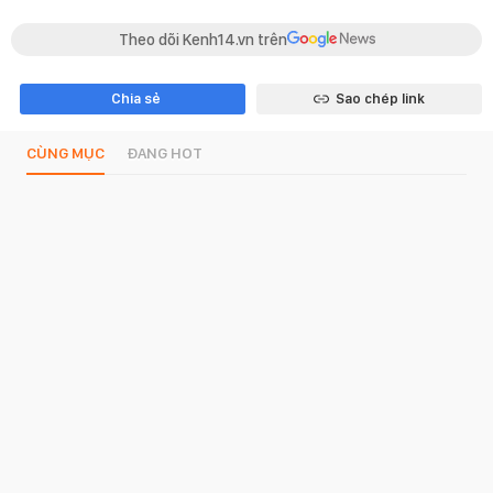
Theo dõi Kenh14.vn trên
Chia sẻ
Sao chép link
CÙNG MỤC
ĐANG HOT