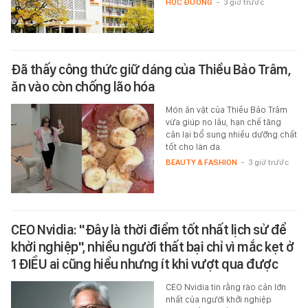
HỌC ĐƯỜNG
-
3 giờ trước
Đã thấy công thức giữ dáng của Thiều Bảo Trâm,
ăn vào còn chống lão hóa
Món ăn vặt của Thiều Bảo Trâm
vừa giúp no lâu, hạn chế tăng
cân lại bổ sung nhiều dưỡng chất
tốt cho làn da.
BEAUTY & FASHION
-
3 giờ trước
CEO Nvidia: "Đây là thời điểm tốt nhất lịch sử để
khởi nghiệp", nhiều người thất bại chỉ vì mắc kẹt ở
1 ĐIỀU ai cũng hiểu nhưng ít khi vượt qua được
CEO Nvidia tin rằng rào cản lớn
nhất của người khởi nghiệp