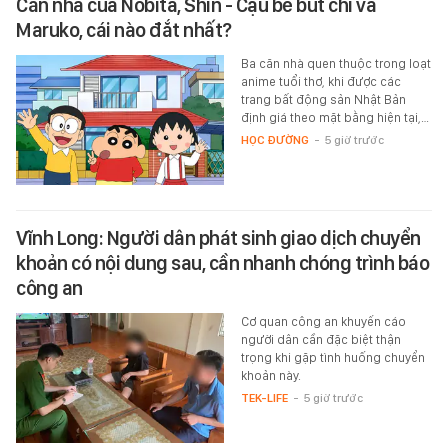
Căn nhà của Nobita, Shin - Cậu bé bút chì và
Maruko, cái nào đắt nhất?
Ba căn nhà quen thuộc trong loạt
anime tuổi thơ, khi được các
trang bất động sản Nhật Bản
định giá theo mặt bằng hiện tại,…
HỌC ĐƯỜNG
-
5 giờ trước
Vĩnh Long: Người dân phát sinh giao dịch chuyển
khoản có nội dung sau, cần nhanh chóng trình báo
công an
Cơ quan công an khuyến cáo
người dân cần đặc biệt thận
trọng khi gặp tình huống chuyển
khoản này.
TEK-LIFE
-
5 giờ trước