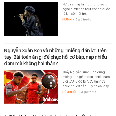
Nữ ca sĩ này là một trong số ít
nghệ sĩ Việt có tour conert quốc
tế khi còn rất trẻ.
MUSIK
-
3 giờ trước
Nguyễn Xuân Son và những "miếng dán lạ" trên
tay: Bài toán ăn gì để phục hồi cơ bắp, nạp nhiều
đạm mà không hại thận?
Thấy Nguyễn Xuân Son dùng
miếng dán giảm đau, nhiều nam
giới tưởng đó là "cứu tinh" để
phục hồi cơ bắp. Tuy nhiên, đây…
SỨC KHỎE
-
3 giờ trước