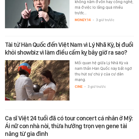
không nằm ở vốn hay công nghệ,
mà ở việc lo lắng quá nhiều
trước…
MONEY.14
-
3 giờ trước
Tài tử Hàn Quốc đến Việt Nam vì Lý Nhã Kỳ, bị đuổi
khỏi showbiz vì làm điều cấm kỵ bây giờ ra sao?
Mối quan hệ giữa Lý Nhã Kỳ và
nam thần Hàn Quốc này bất ngờ
thu hút sự chú ý của cư dân
mạng.
CINE
-
3 giờ trước
Ca sĩ Việt 24 tuổi đã có tour concert cá nhân ở Mỹ:
Ái nữ con nhà nòi, thừa hưởng trọn vẹn gene tài
năng từ gia đình