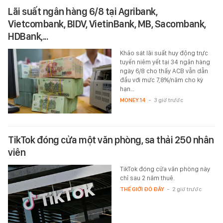
Lãi suất ngân hàng 6/8 tại Agribank,
Vietcombank, BIDV, VietinBank, MB, Sacombank,
HDBank,...
Khảo sát lãi suất huy động trực
tuyến niêm yết tại 34 ngân hàng
ngày 6/8 cho thấy ACB vẫn dẫn
đầu với mức 7,8%/năm cho kỳ
hạn…
MONEY.14
-
3 giờ trước
TikTok đóng cửa một văn phòng, sa thải 250 nhân
viên
TikTok đóng cửa văn phòng này
chỉ sau 2 năm thuê.
THẾ GIỚI ĐÓ ĐÂY
-
2 giờ trước