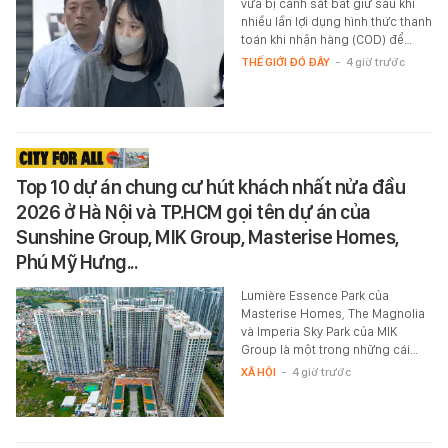
vừa bị cảnh sát bắt giữ sau khi
nhiều lần lợi dụng hình thức thanh
toán khi nhận hàng (COD) để…
THẾ GIỚI ĐÓ ĐÂY
-
4 giờ trước
Top 10 dự án chung cư hút khách nhất nửa đầu
2026 ở Hà Nội và TP.HCM gọi tên dự án của
Sunshine Group, MIK Group, Masterise Homes,
Phú Mỹ Hưng...
Lumière Essence Park của
Masterise Homes, The Magnolia
và Imperia Sky Park của MIK
Group là một trong những cái…
XÃ HỘI
-
4 giờ trước