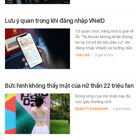
Lưu ý quan trọng khi đăng nhập VNeID
Cơ quan chức năng vừa lý giải về
lỗi "Tài khoản không khớp thông
tin tại Cơ sở dữ liệu dân cư" khi
đăng nhập VNeID và hướng dẫn…
TEK-LIFE
-
2 giờ trước
Bức hình không thấy mặt của nữ thần 22 triệu fan
Bóng lưng của mỹ nhân này đủ
sức gây thương nhớ.
BEAUTY & FASHION
-
2 giờ trước