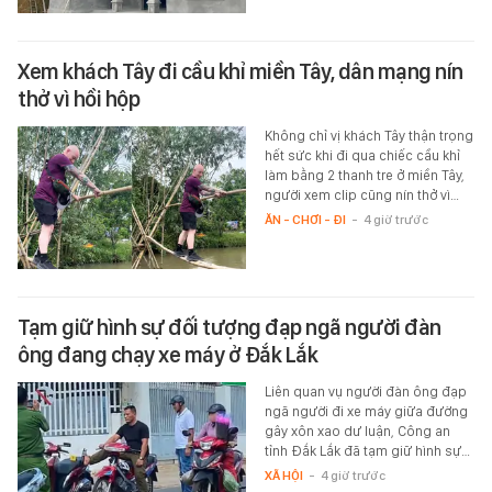
Xem khách Tây đi cầu khỉ miền Tây, dân mạng nín
thở vì hồi hộp
Không chỉ vị khách Tây thận trọng
hết sức khi đi qua chiếc cầu khỉ
làm bằng 2 thanh tre ở miền Tây,
người xem clip cũng nín thở vì…
ĂN - CHƠI - ĐI
-
4 giờ trước
Tạm giữ hình sự đối tượng đạp ngã người đàn
ông đang chạy xe máy ở Đắk Lắk
Liên quan vụ người đàn ông đạp
ngã người đi xe máy giữa đường
gây xôn xao dư luận, Công an
tỉnh Đắk Lắk đã tạm giữ hình sự…
XÃ HỘI
-
4 giờ trước