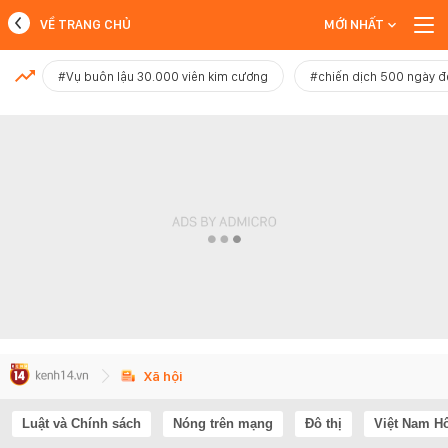
VỀ TRANG CHỦ
MỚI NHẤT
MỚI NHẤT
#Vụ buôn lậu 30.000 viên kim cương
#chiến dịch 500 ngày 
Xem thêm
Xã hội
Luật và Chính sách
Nóng trên mạng
Đô thị
Việt Nam H