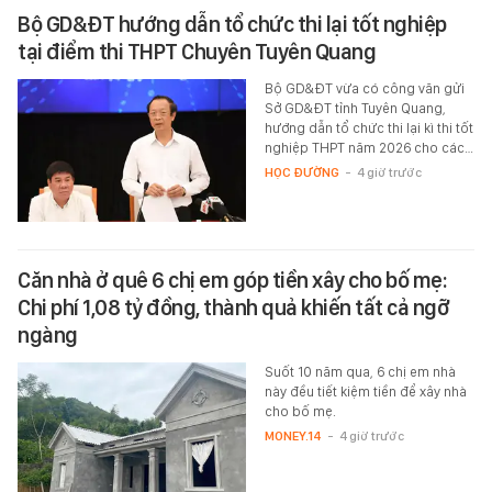
Bộ GD&ĐT hướng dẫn tổ chức thi lại tốt nghiệp
tại điểm thi THPT Chuyên Tuyên Quang
Bộ GD&ĐT vừa có công văn gửi
Sở GD&ĐT tỉnh Tuyên Quang,
hướng dẫn tổ chức thi lại kì thi tốt
nghiệp THPT năm 2026 cho các…
HỌC ĐƯỜNG
-
4 giờ trước
Căn nhà ở quê 6 chị em góp tiền xây cho bố mẹ:
Chi phí 1,08 tỷ đồng, thành quả khiến tất cả ngỡ
ngàng
Suốt 10 năm qua, 6 chị em nhà
này đều tiết kiệm tiền để xây nhà
cho bố mẹ.
MONEY.14
-
4 giờ trước