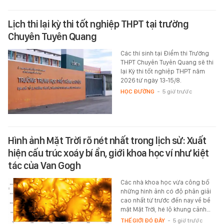
Lịch thi lại kỳ thi tốt nghiệp THPT tại trường
Chuyên Tuyên Quang
Các thí sinh tại Điểm thi Trường
THPT Chuyên Tuyên Quang sẽ thi
lại Kỳ thi tốt nghiệp THPT năm
2026 từ ngày 13-15/8.
HỌC ĐƯỜNG
-
5 giờ trước
Hình ảnh Mặt Trời rõ nét nhất trong lịch sử: Xuất
hiện cấu trúc xoáy bí ẩn, giới khoa học ví như kiệt
tác của Van Gogh
Các nhà khoa học vừa công bố
những hình ảnh có độ phân giải
cao nhất từ trước đến nay về bề
mặt Mặt Trời, hé lộ khung cảnh…
THẾ GIỚI ĐÓ ĐÂY
-
5 giờ trước