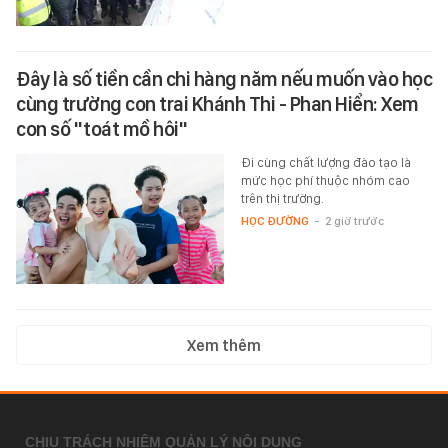
Đây là số tiền cần chi hàng năm nếu muốn vào học
cùng trường con trai Khánh Thi - Phan Hiển: Xem
con số "toát mồ hôi"
Đi cùng chất lượng đào tạo là
mức học phí thuộc nhóm cao
trên thị trường.
HỌC ĐƯỜNG
-
2 giờ trước
Xem thêm
CHỊU TRÁCH NHIỆM QUẢN LÝ NỘI DUNG