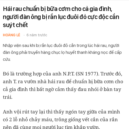
Hái rau chuẩn bị bữa cơm cho cả gia đình,
người đàn ông bị rắn lục đuôi đỏ cực độc cắn
suýt chết
HOÀNG LÊ
6 năm trước
Nhập viện sau khi bị rắn lục đuôi đỏ cắn trong lúc hái rau, người
đàn ông phải truyền hàng chục lọ huyết thanh kháng nọc để cấp
cứu.
Đó là trường hợp của anh N.P.T. (SN 1977). Trước đó,
anh T. ra vườn nhà hái rau để chuẩn bị bữa cơm cho
cả gia đình thì bất ngờ cảm thấy đau nhói ở bàn tay
trái.
Anh vội rút tay lại thì thấy ngón tay giữa của mình
có 2 lỗ nhỏ chảy máu, trông giống vết cắn của rắn
nên đã cùng mọi người lục tìm khắp vườn.