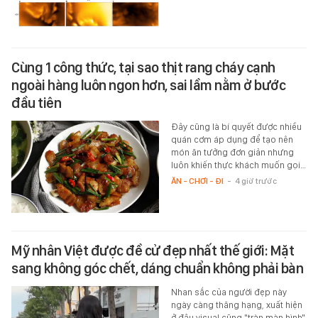
Cùng 1 công thức, tại sao thịt rang cháy cạnh
ngoài hàng luôn ngon hơn, sai lầm nằm ở bước
đầu tiên
Đây cũng là bí quyết được nhiều
quán cơm áp dụng để tạo nên
món ăn tưởng đơn giản nhưng
luôn khiến thực khách muốn gọi…
ĂN - CHƠI - ĐI
-
4 giờ trước
Mỹ nhân Việt được đề cử đẹp nhất thế giới: Mặt
sang không góc chết, dáng chuẩn không phải bàn
Nhan sắc của người đẹp này
ngày càng thăng hạng, xuất hiện
ở đâu visual cũng "tràn màn hình".