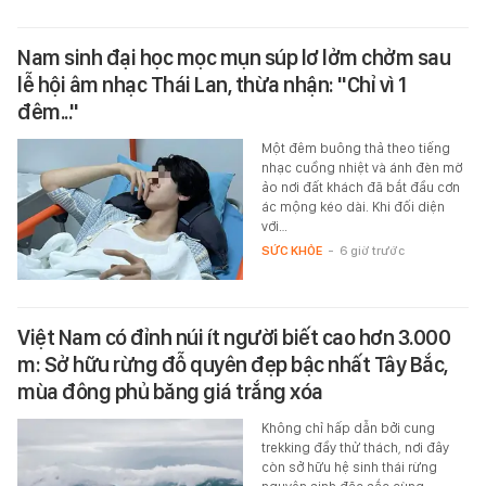
Nam sinh đại học mọc mụn súp lơ lởm chởm sau
lễ hội âm nhạc Thái Lan, thừa nhận: "Chỉ vì 1
đêm..."
Một đêm buông thả theo tiếng
nhạc cuồng nhiệt và ánh đèn mờ
ảo nơi đất khách đã bắt đầu cơn
ác mộng kéo dài. Khi đối diện
với…
SỨC KHỎE
-
6 giờ trước
Việt Nam có đỉnh núi ít người biết cao hơn 3.000
m: Sở hữu rừng đỗ quyên đẹp bậc nhất Tây Bắc,
mùa đông phủ băng giá trắng xóa
Không chỉ hấp dẫn bởi cung
trekking đầy thử thách, nơi đây
còn sở hữu hệ sinh thái rừng