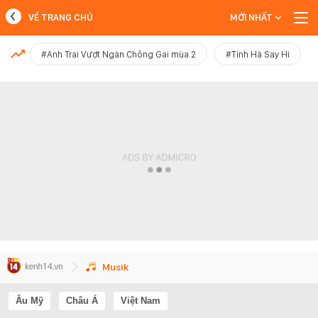
VỀ TRANG CHỦ
MỚI NHẤT
MỚI NHẤT
#Anh Trai Vượt Ngàn Chông Gai mùa 2
#Tinh Hà Say Hi
Xem thêm
Musik
Âu Mỹ
Châu Á
Việt Nam