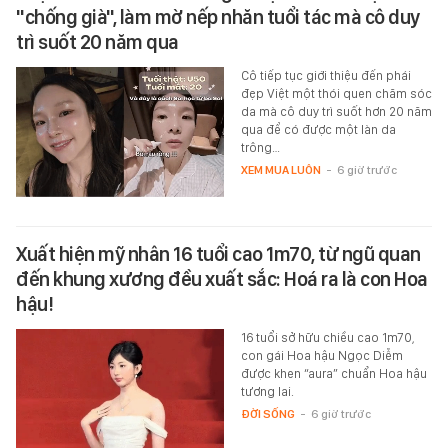
"chống già", làm mờ nếp nhăn tuổi tác mà cô duy
trì suốt 20 năm qua
Cô tiếp tục giới thiệu đến phái
đẹp Việt một thói quen chăm sóc
da mà cô duy trì suốt hơn 20 năm
qua để có được một làn da
trông…
XEM MUA LUÔN
-
6 giờ trước
Xuất hiện mỹ nhân 16 tuổi cao 1m70, từ ngũ quan
đến khung xương đều xuất sắc: Hoá ra là con Hoa
hậu!
16 tuổi sở hữu chiều cao 1m70,
con gái Hoa hậu Ngọc Diễm
được khen “aura” chuẩn Hoa hậu
tương lai.
ĐỜI SỐNG
-
6 giờ trước