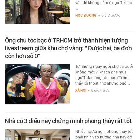
vấn đề không nằm ở người khác,
…
HỌC ĐƯỜNG
-
5 giờ trước
Ông chú tóc bạc ở TP.HCM trở thành hiện tượng
livestream giữa khu chợ vắng: "Được hai, ba đơn
còn hơn số 0"
Từ những ngày ngồi chợ cả buổi
không một vị khách ghé mua,
người đàn ông tóc bạc đã tìm
thấy lối thoát nhờ những buổi…
XÃ HỘI
-
5 giờ trước
Nhà có 3 điều này chứng minh phong thủy rất tốt
Nhiều người nghĩ phong thủy tốt
phải nhìn vào hướng nhà hay đồ