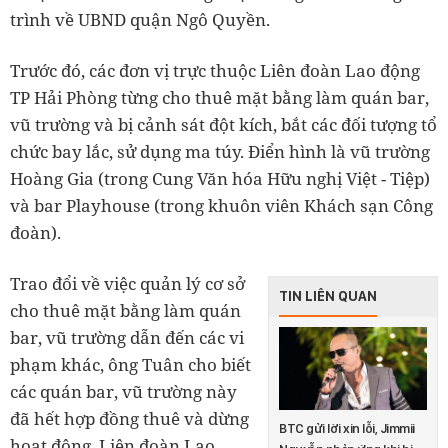
trình về UBND quận Ngô Quyền.
Trước đó, các đơn vị trực thuộc Liên đoàn Lao động
TP Hải Phòng từng cho thuê mặt bằng làm quán bar,
vũ trường và bị cảnh sát đột kích, bắt các đối tượng tổ
chức bay lắc, sử dụng ma túy. Điển hình là vũ trường
Hoàng Gia (trong Cung Văn hóa Hữu nghị Việt - Tiệp)
và bar Playhouse (trong khuôn viên Khách sạn Công
đoàn).
Trao đổi về việc quản lý cơ sở
TIN LIÊN QUAN
cho thuê mặt bằng làm quán
bar, vũ trường dẫn đến các vi
phạm khác, ông Tuân cho biết
các quán bar, vũ trường này
đã hết hợp đồng thuê và dừng
BTC gửi lời xin lỗi, Jimmii
hoạt động. Liên đoàn Lao