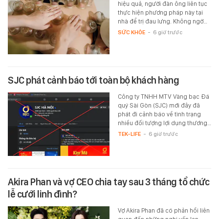
hiệu quả, người đàn ông liên tục
thực hiện phương pháp này tại
nhà để trị đau lưng. Không ngờ…
SỨC KHỎE
-
6 giờ trước
SJC phát cảnh báo tới toàn bộ khách hàng
Công ty TNHH MTV Vàng bạc Đá
quý Sài Gòn (SJC) mới đây đã
phát đi cảnh báo về tình trạng
nhiều đối tượng lợi dụng thương…
TEK-LIFE
-
6 giờ trước
Akira Phan và vợ CEO chia tay sau 3 tháng tổ chức
lễ cưới linh đình?
Vợ Akira Phan đã có phản hồi liên