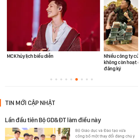
MCK hủy lịch biểu diễn
Nhiều công ty c
không còn hoạt đ
đăng ký
TIN MỚI CẬP NHẬT
Lần đầu tiên Bộ GD&ĐT làm điều này
Bộ Giáo dục và Đào tạo vừa
công bố một thay đổi đáng chú ý