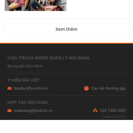
Xem thêm
CHỊU TRÁCH NHIỆM QUẢN LÝ NỘI DUNG
Bà Nguyễn Bích Minh
Ý KIẾN BÀI VIẾT
bandoc@kenh14.vn
Câu hỏi thường gặp
HỢP TÁC NỘI DUNG
marketing@kenh14.vn
024 7309 5555
HỖ TRỢ QUẢNG CÁO