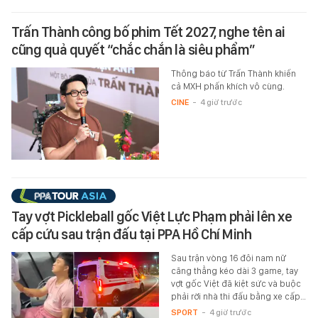
Trấn Thành công bố phim Tết 2027, nghe tên ai
cũng quả quyết “chắc chắn là siêu phẩm”
Thông báo từ Trấn Thành khiến
cả MXH phấn khích vô cùng.
CINE
-
4 giờ trước
Tay vợt Pickleball gốc Việt Lực Phạm phải lên xe
cấp cứu sau trận đấu tại PPA Hồ Chí Minh
Sau trận vòng 16 đôi nam nữ
căng thẳng kéo dài 3 game, tay
vợt gốc Việt đã kiệt sức và buộc
phải rời nhà thi đấu bằng xe cấp…
SPORT
-
4 giờ trước