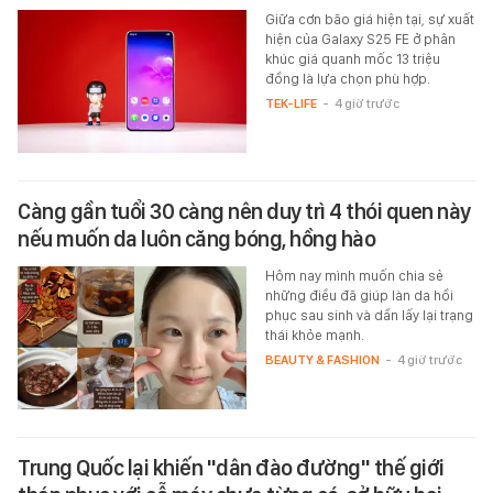
Giữa cơn bão giá hiện tại, sự xuất
hiện của Galaxy S25 FE ở phân
khúc giá quanh mốc 13 triệu
đồng là lựa chọn phù hợp.
TEK-LIFE
-
4 giờ trước
Càng gần tuổi 30 càng nên duy trì 4 thói quen này
nếu muốn da luôn căng bóng, hồng hào
Hôm nay mình muốn chia sẻ
những điều đã giúp làn da hồi
phục sau sinh và dần lấy lại trạng
thái khỏe mạnh.
BEAUTY & FASHION
-
4 giờ trước
Trung Quốc lại khiến "dân đào đường" thế giới