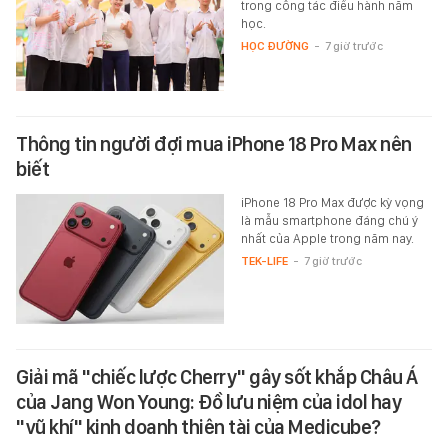
trong công tác điều hành năm
học.
HỌC ĐƯỜNG
-
7 giờ trước
Thông tin người đợi mua iPhone 18 Pro Max nên
biết
iPhone 18 Pro Max được kỳ vọng
là mẫu smartphone đáng chú ý
nhất của Apple trong năm nay.
TEK-LIFE
-
7 giờ trước
Giải mã "chiếc lược Cherry" gây sốt khắp Châu Á
của Jang Won Young: Đồ lưu niệm của idol hay
"vũ khí" kinh doanh thiên tài của Medicube?