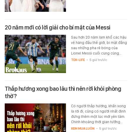
20 năm mới có lời giải cho bí mật của Messi
Sau hơn 20 năm làm khổ các hậu
vệ hàng đầu thế giới, bí mật đằng
sau những pha rê bóng của
Lionel Messi cuối cùng cũng…
TEK-LIFE
-
5 giờ trước
Thắp hương xong bao lâu thì nên rời khỏi phòng
thờ?
Có người thắp hương, khấn xong
là rời đi, cũng có người nhất định
đứng thêm một lúc mới yên tâm.
Chính khoảng thời gian tưởng…
XEM MUA LUÔN
-
5 giờ trước