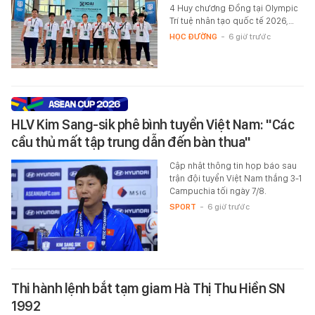
4 Huy chương Đồng tại Olympic
Trí tuệ nhân tạo quốc tế 2026,…
HỌC ĐƯỜNG
-
6 giờ trước
HLV Kim Sang-sik phê bình tuyển Việt Nam: "Các
cầu thủ mất tập trung dẫn đến bàn thua"
Cập nhật thông tin họp báo sau
trận đội tuyển Việt Nam thắng 3-1
Campuchia tối ngày 7/8.
SPORT
-
6 giờ trước
Thi hành lệnh bắt tạm giam Hà Thị Thu Hiền SN
1992