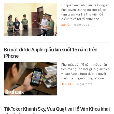
Cơ quan An ninh điều tra Công an
tỉnh Tuyên Quang đã khởi tố, bắt
tạm giam Hà Thị Thu Hiền để
điều tra về tội tổ chức cho…
XÃ HỘI
-
5 giờ trước
Bí mật được Apple giấu kín suốt 15 năm trên
iPhone
Phải mất gần 15 năm, một phân
tích mã nguồn mới giúp giải thích
vì sao Apple từng đưa ra quyết
định mà ít người dùng iPhone…
TEK-LIFE
-
5 giờ trước
TikToker Khánh Sky, Vua Quạt và Hồ Văn Khoa khai