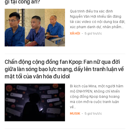
gì tại công an?
Quá trình điều tra xác định
Nguyễn Văn Hợi nhiều lần đăng
tải các video có nội dung bịa đặt,
xúc phạm danh dự, nhân phẩm…
XÃ HỘI
-
5 giờ trước
Chấn động cộng đồng fan Kpop: Fan nữ qua đời
giữa làn sóng bạo lực mạng, dấy lên tranh luận về
mặt tối của văn hóa đu idol
Bi kịch của Mina, một người hâm
mộ ENHYPEN, không chỉ khiến
cộng đồng Kpop bàng hoàng
mà còn mở ra cuộc tranh luận
về…
MUSIK
-
5 giờ trước