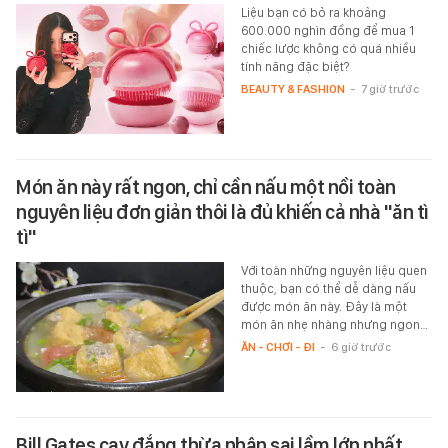
Liệu bạn có bỏ ra khoảng
600.000 nghìn đồng để mua 1
chiếc lược không có quá nhiều
tính năng đặc biệt?
BEAUTY & FASHION
-
7 giờ trước
Món ăn này rất ngon, chỉ cần nấu một nồi toàn
nguyên liệu đơn giản thôi là đủ khiến cả nhà "ăn tì
tì"
Với toàn những nguyên liệu quen
thuộc, bạn có thể dễ dàng nấu
được món ăn này. Đây là một
món ăn nhẹ nhàng nhưng ngon…
ĂN - CHƠI - ĐI
-
6 giờ trước
Bill Gates cay đắng thừa nhận sai lầm lớn nhất