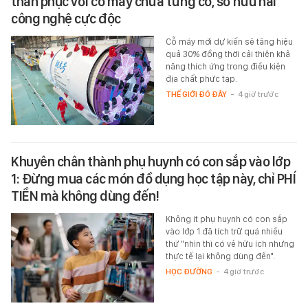
thán phục với cỗ máy chưa từng có, sở hữu hai
công nghệ cực độc
Cỗ máy mới dự kiến sẽ tăng hiệu
quả 30% đồng thời cải thiện khả
năng thích ứng trong điều kiện
địa chất phức tạp.
THẾ GIỚI ĐÓ ĐÂY
-
4 giờ trước
Khuyên chân thành phụ huynh có con sắp vào lớp
1: Đừng mua các món đồ dụng học tập này, chỉ PHÍ
TIỀN mà không dùng đến!
Không ít phụ huynh có con sắp
vào lớp 1 đã tích trữ quá nhiều
thứ "nhìn thì có vẻ hữu ích nhưng
thực tế lại không dùng đến".
HỌC ĐƯỜNG
-
4 giờ trước