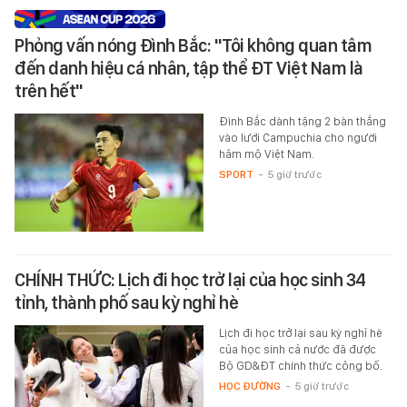
Phỏng vấn nóng Đình Bắc: "Tôi không quan tâm
đến danh hiệu cá nhân, tập thể ĐT Việt Nam là
trên hết"
Đình Bắc dành tặng 2 bàn thắng
vào lưới Campuchia cho người
hâm mộ Việt Nam.
SPORT
-
5 giờ trước
CHÍNH THỨC: Lịch đi học trở lại của học sinh 34
tỉnh, thành phố sau kỳ nghỉ hè
Lịch đi học trở lại sau kỳ nghỉ hè
của học sinh cả nước đã được
Bộ GD&ĐT chính thức công bố.
HỌC ĐƯỜNG
-
5 giờ trước