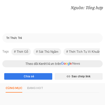
Nguồn: Tổng hợp
Trí Thức Trẻ
Tags
Thớt Gỗ
Sát Thủ Ngầm
Thớt Tích Tụ Vi Khuẩn Gấp
Theo dõi Kenh14.vn trên
Chia sẻ
Sao chép link
CÙNG MỤC
ĐANG HOT