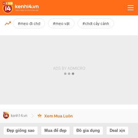
MỚI NHẤT
#mẹo đi chợ
#mẹo vặt
#chơi cây cảnh
Xem thêm
Xem Mua Luôn
Đẹp giống sao
Mua để đẹp
Đồ gia dụng
Deal xịn