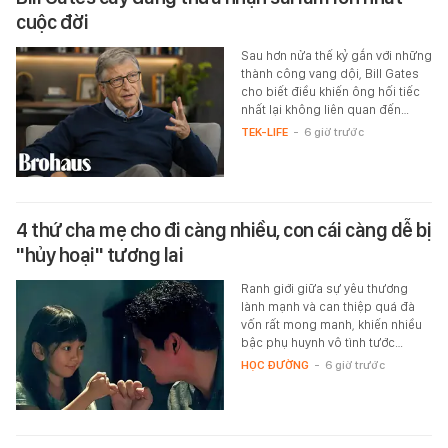
cuộc đời
Sau hơn nửa thế kỷ gắn với những
thành công vang dội, Bill Gates
cho biết điều khiến ông hối tiếc
nhất lại không liên quan đến…
TEK-LIFE
-
6 giờ trước
4 thứ cha mẹ cho đi càng nhiều, con cái càng dễ bị
"hủy hoại" tương lai
Ranh giới giữa sự yêu thương
lành mạnh và can thiệp quá đà
vốn rất mong manh, khiến nhiều
bậc phụ huynh vô tình tước…
HỌC ĐƯỜNG
-
6 giờ trước