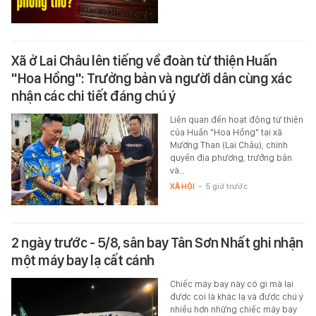
Xã ở Lai Châu lên tiếng về đoàn từ thiện Huấn
"Hoa Hồng": Trưởng bản và người dân cùng xác
nhận các chi tiết đáng chú ý
Liên quan đến hoạt động từ thiện
của Huấn "Hoa Hồng" tại xã
Mường Than (Lai Châu), chính
quyền địa phương, trưởng bản
và…
XÃ HỘI
-
5 giờ trước
2 ngày trước - 5/8, sân bay Tân Sơn Nhất ghi nhận
một máy bay lạ cất cánh
Chiếc máy bay này có gì mà lại
được coi là khác lạ và được chú ý
nhiều hơn những chiếc máy bay