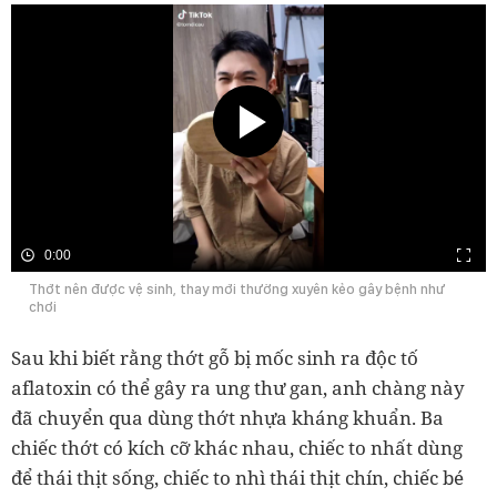
0:00
Thớt nên được vệ sinh, thay mới thường xuyên kẻo gây bệnh như
chơi
Sau khi biết rằng thớt gỗ bị mốc sinh ra độc tố
aflatoxin có thể gây ra ung thư gan, anh chàng này
đã chuyển qua dùng thớt nhựa kháng khuẩn. Ba
chiếc thớt có kích cỡ khác nhau, chiếc to nhất dùng
để thái thịt sống, chiếc to nhì thái thịt chín, chiếc bé