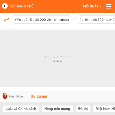
VỀ TRANG CHỦ
MỚI NHẤT
MỚI NHẤT
#Vụ buôn lậu 30.000 viên kim cương
#chiến dịch 500 ngày 
Xem thêm
Xã hội
Luật và Chính sách
Nóng trên mạng
Đô thị
Việt Nam H