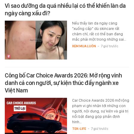
Vì sao dưỡng da quá nhiều lại có thể khiến làn da
ngày càng xấu đi?
Nếu thấy làn da ngày càng
"xuống cấp" dù skincare rất
chăm chỉ, rất có thể bạn đang
mắc phải một trong những sai…
XEM MUA LUÔN
-
7 giờ trước
Công bố Car Choice Awards 2026: Mở rộng vinh
danh cả con người, sự kiện thúc đẩy ngành xe
Việt Nam
Car Choice Awards 2026 mở rộng
phạm vi ghi nhận tới những con
người, nội dung, sự kiện và giá trị
nổi bật đang góp phần định
hình…
TEK-LIFE
-
7 giờ trước