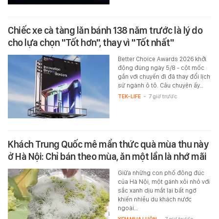
Chiếc xe cà tàng lăn bánh 138 năm trước là lý do
cho lựa chọn "Tốt hơn", thay vì "Tốt nhất"
Better Choice Awards 2026 khởi
động đúng ngày 5/8 - cột mốc
gắn với chuyến đi đã thay đổi lịch
sử ngành ô tô. Câu chuyện ấy…
TEK-LIFE
-
7 giờ trước
Khách Trung Quốc mê mẩn thức quà mùa thu này
ở Hà Nội: Chỉ bán theo mùa, ăn một lần là nhớ mãi
Giữa những con phố đông đúc
của Hà Nội, một gánh xôi nhỏ với
sắc xanh dịu mắt lại bất ngờ
khiến nhiều du khách nước
ngoài…
XEM MUA LUÔN
-
7 giờ trước