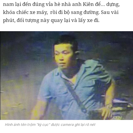
nam lại đến đúng vỉa hè nhà anh Kiên để… dựng,
khóa chiếc xe máy, rồi đi bộ sang đường. Sau vài
phút, đối tượng này quay lại và lấy xe đi.
Hình ảnh tên trộm "kỳ cục" được camera ghi lại rõ nét