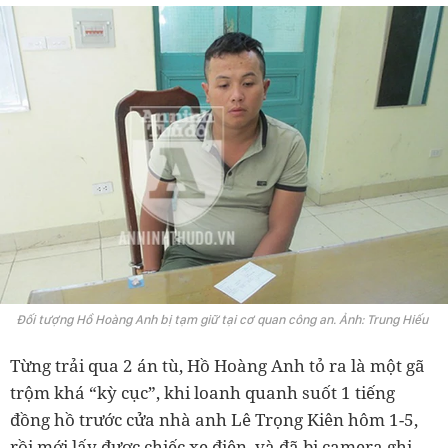
Đối tượng Hồ Hoàng Anh bị tạm giữ tại cơ quan công an. Ảnh: Trung Hiếu
Từng trải qua 2 án tù, Hồ Hoàng Anh tỏ ra là một gã
trộm khá “kỳ cục”, khi loanh quanh suốt 1 tiếng
đồng hồ trước cửa nhà anh Lê Trọng Kiên hôm 1-5,
rồi mới lấy được chiếc xe điện, và đã bị camera ghi