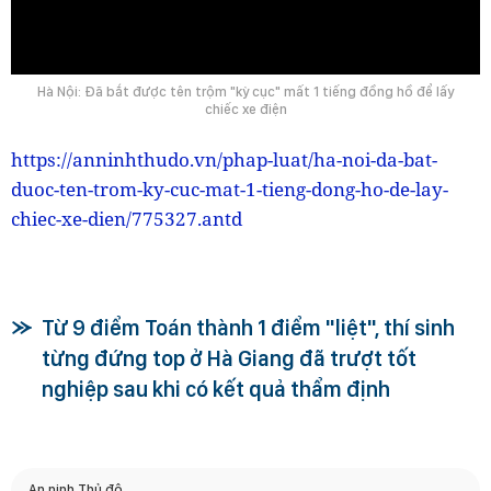
0:00
Hà Nội: Đã bắt được tên trộm "kỳ cục" mất 1 tiếng đồng hồ để lấy
chiếc xe điện
https://anninhthudo.vn/phap-luat/ha-noi-da-bat-
duoc-ten-trom-ky-cuc-mat-1-tieng-dong-ho-de-lay-
chiec-xe-dien/775327.antd
Từ 9 điểm Toán thành 1 điểm "liệt", thí sinh
từng đứng top ở Hà Giang đã trượt tốt
nghiệp sau khi có kết quả thẩm định
An ninh Thủ đô