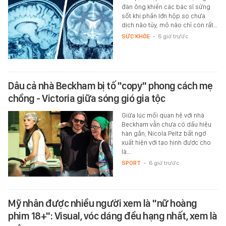
đàn ông khiến các bác sĩ sửng
sốt khi phần lớn hộp sọ chứa
dịch não tủy, mô não chỉ còn rất…
SỨC KHỎE
-
6 giờ trước
Dâu cả nhà Beckham bị tố "copy" phong cách mẹ
chồng - Victoria giữa sóng gió gia tộc
Giữa lúc mối quan hệ với nhà
Beckham vẫn chưa có dấu hiệu
hàn gắn, Nicola Peltz bất ngờ
xuất hiện với tạo hình được cho
là…
SPORT
-
6 giờ trước
Mỹ nhân được nhiều người xem là "nữ hoàng
phim 18+": Visual, vóc dáng đều hạng nhất, xem là