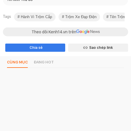
Tags
Hành Vi Trộm Cắp
Trộm Xe Đạp Điện
Tên Trộm "k
Theo dõi Kenh14.vn trên
Chia sẻ
Sao chép link
CÙNG MỤC
ĐANG HOT