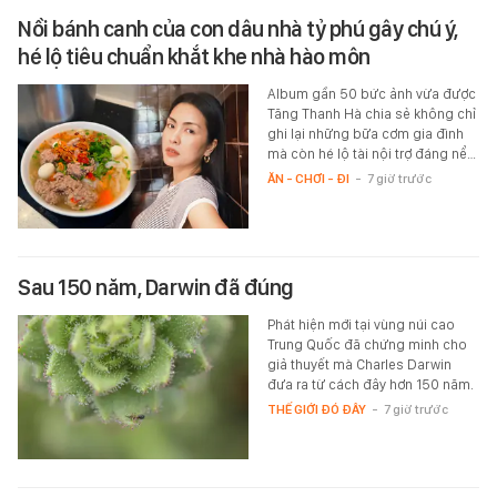
Nồi bánh canh của con dâu nhà tỷ phú gây chú ý,
hé lộ tiêu chuẩn khắt khe nhà hào môn
Album gần 50 bức ảnh vừa được
Tăng Thanh Hà chia sẻ không chỉ
ghi lại những bữa cơm gia đình
mà còn hé lộ tài nội trợ đáng nể…
ĂN - CHƠI - ĐI
-
7 giờ trước
Sau 150 năm, Darwin đã đúng
Phát hiện mới tại vùng núi cao
Trung Quốc đã chứng minh cho
giả thuyết mà Charles Darwin
đưa ra từ cách đây hơn 150 năm.
THẾ GIỚI ĐÓ ĐÂY
-
7 giờ trước