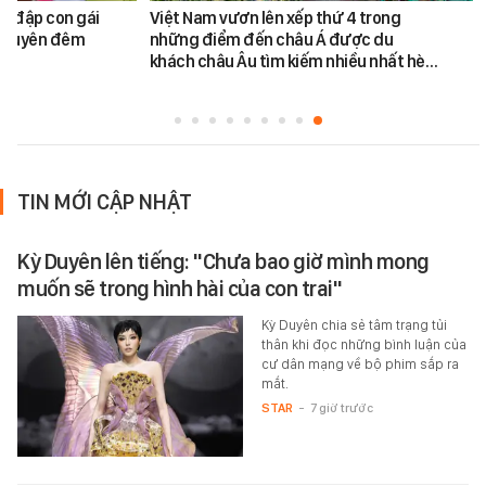
h đập con gái
Việt Nam vươn lên xếp thứ 4 trong
ối xuyên đêm
những điểm đến châu Á được du
khách châu Âu tìm kiếm nhiều nhất hè…
TIN MỚI CẬP NHẬT
Kỳ Duyên lên tiếng: "Chưa bao giờ mình mong
muốn sẽ trong hình hài của con trai"
Kỳ Duyên chia sẻ tâm trạng tủi
thân khi đọc những bình luận của
cư dân mạng về bộ phim sắp ra
mắt.
STAR
-
7 giờ trước