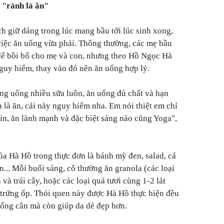
 "rảnh là ăn"
ch giữ dáng trong lúc mang bầu tới lúc sinh xong,
ệc ăn uống vừa phải. Thông thường, các mẹ bầu
để bồi bổ cho mẹ và con, nhưng theo Hồ Ngọc Hà
 nguy hiểm, thay vào đó nên ăn uống hợp lý.
ng uống nhiều sữa luôn, ăn uống đủ chất và hạn
h là ăn, cái này nguy hiểm nha. Em nói thiệt em chỉ
ein, ăn lành mạnh và đặc biệt sáng nào cũng Yoga",
a Hà Hồ trong thực đơn là bánh mỳ đen, salad, cá
... Mỗi buổi sáng, cô thường ăn granola (các loại
và trái cây, hoặc các loại quả tươi cùng 1-2 lát
 trứng ốp. Thói quen này được Hà Hồ thực hiện đều
uống cân mà còn giúp da dẻ đẹp hơn.