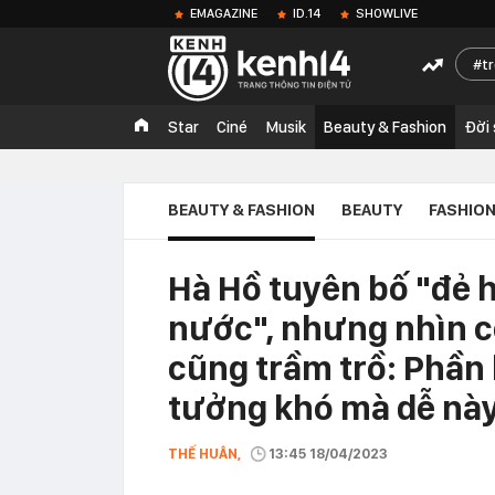
EMAGAZINE
ID.14
SHOWLIVE
t
Star
Ciné
Musik
Beauty & Fashion
Đời
BEAUTY & FASHION
BEAUTY
FASHIO
Hà Hồ tuyên bố "đẻ 
nước", nhưng nhìn cô
cũng trầm trồ: Phần 
tưởng khó mà dễ nà
THẾ HUÂN,
13:45 18/04/2023