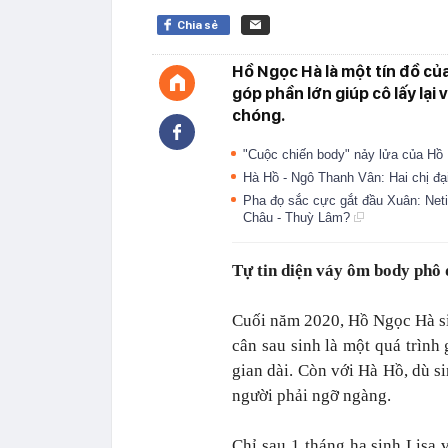
Chia sẻ
Hồ Ngọc Hà là một tín đồ củ
góp phần lớn giúp cô lấy lạ
chóng.
"Cuộc chiến body" nảy lửa của Hồ 
Hà Hồ - Ngô Thanh Vân: Hai chị đạ
Pha đọ sắc cực gắt đầu Xuân: Neti
Châu - Thuỳ Lâm?
Tự tin diện váy ôm body phô 
Cuối năm 2020, Hồ Ngọc Hà si
cân sau sinh là một quá trình 
gian dài. Còn với Hà Hồ, dù s
người phải ngỡ ngàng.
Chỉ sau 1 tháng hạ sinh Lisa v