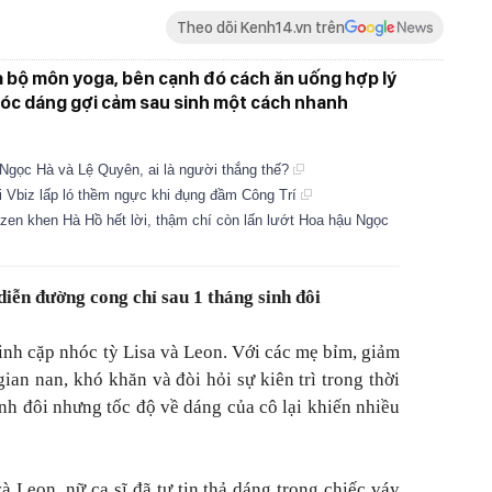
Theo dõi Kenh14.vn trên
a bộ môn yoga, bên cạnh đó cách ăn uống hợp lý
i vóc dáng gợi cảm sau sinh một cách nhanh
Ngọc Hà và Lệ Quyên, ai là người thắng thế?
i Vbiz lấp ló thềm ngực khi đụng đầm Công Trí
zen khen Hà Hồ hết lời, thậm chí còn lấn lướt Hoa hậu Ngọc
diễn đường cong chỉ sau 1 tháng sinh đôi
nh cặp nhóc tỳ Lisa và Leon. Với các mẹ bỉm, giảm
gian nan, khó khăn và đòi hỏi sự kiên trì trong thời
inh đôi nhưng tốc độ về dáng của cô lại khiến nhiều
à Leon, nữ ca sĩ đã tự tin thả dáng trong chiếc váy