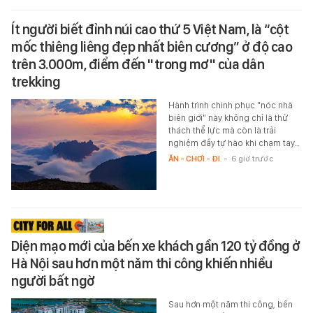
Ít người biết đỉnh núi cao thứ 5 Việt Nam, là “cột
mốc thiêng liêng đẹp nhất biên cương” ở độ cao
trên 3.000m, điểm đến "trong mơ" của dân
trekking
Hành trình chinh phục "nóc nhà
biên giới" này không chỉ là thử
thách thể lực mà còn là trải
nghiệm đầy tự hào khi chạm tay…
ĂN - CHƠI - ĐI
-
6 giờ trước
Diện mạo mới của bến xe khách gần 120 tỷ đồng ở
Hà Nội sau hơn một năm thi công khiến nhiều
người bất ngờ
Sau hơn một năm thi công, bến