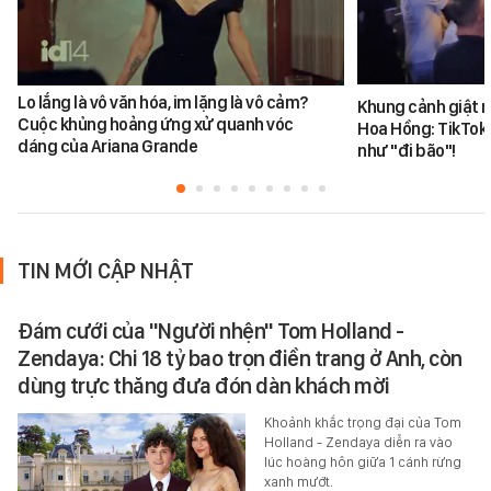
Lo lắng là vô văn hóa, im lặng là vô cảm?
Khung cảnh giật 
Cuộc khủng hoảng ứng xử quanh vóc
Hoa Hồng: TikToke
dáng của Ariana Grande
như "đi bão"!
TIN MỚI CẬP NHẬT
Đám cưới của "Người nhện" Tom Holland -
Zendaya: Chi 18 tỷ bao trọn điền trang ở Anh, còn
dùng trực thăng đưa đón dàn khách mời
Khoảnh khắc trọng đại của Tom
Holland - Zendaya diễn ra vào
lúc hoàng hôn giữa 1 cánh rừng
xanh mướt.