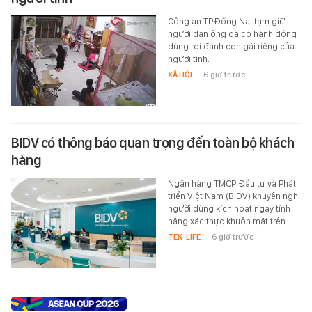
Công an TP.Đồng Nai tạm giữ
người đàn ông đã có hành động
dùng roi đánh con gái riêng của
người tình.
XÃ HỘI
-
6 giờ trước
BIDV có thông báo quan trọng đến toàn bộ khách
hàng
Ngân hàng TMCP Đầu tư và Phát
triển Việt Nam (BIDV) khuyến nghị
người dùng kích hoạt ngay tính
năng xác thực khuôn mặt trên…
TEK-LIFE
-
6 giờ trước