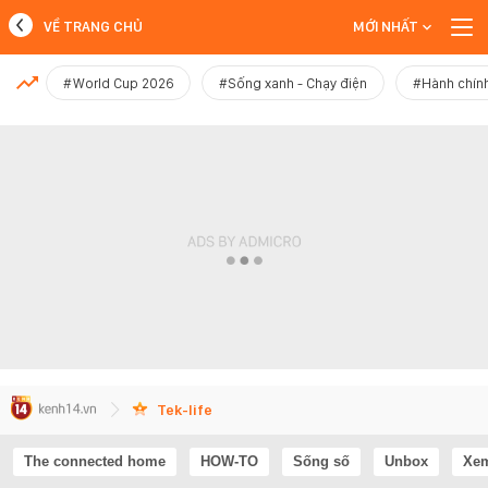
VỀ TRANG CHỦ
MỚI NHẤT
MỚI NHẤT
#World Cup 2026
#Sống xanh - Chạy điện
#Hành chính
Xem thêm
Tek-life
The connected home
HOW-TO
Sống số
Unbox
Xem