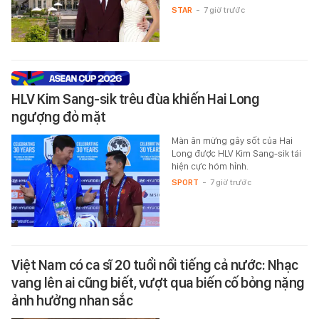
STAR
-
7 giờ trước
HLV Kim Sang-sik trêu đùa khiến Hai Long
ngượng đỏ mặt
Màn ăn mừng gây sốt của Hai
Long được HLV Kim Sang-sik tái
hiện cực hóm hỉnh.
SPORT
-
7 giờ trước
Việt Nam có ca sĩ 20 tuổi nổi tiếng cả nước: Nhạc
vang lên ai cũng biết, vượt qua biến cố bỏng nặng
ảnh hưởng nhan sắc