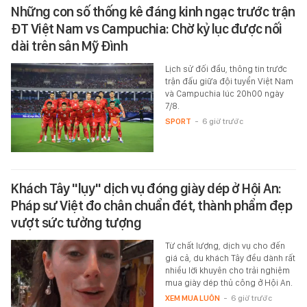
Những con số thống kê đáng kinh ngạc trước trận
ĐT Việt Nam vs Campuchia: Chờ kỷ lục được nối
dài trên sân Mỹ Đình
Lịch sử đối đầu, thông tin trước
trận đấu giữa đội tuyển Việt Nam
và Campuchia lúc 20h00 ngày
7/8.
SPORT
-
6 giờ trước
Khách Tây "lụy" dịch vụ đóng giày dép ở Hội An:
Pháp sư Việt đo chân chuẩn đét, thành phẩm đẹp
vượt sức tưởng tượng
Từ chất lượng, dịch vụ cho đến
giá cả, du khách Tây đều dành rất
nhiều lời khuyên cho trải nghiệm
mua giày dép thủ công ở Hội An.
XEM MUA LUÔN
-
6 giờ trước