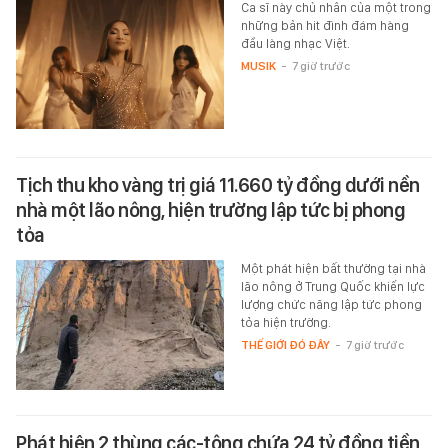
Ca sĩ này chủ nhân của một trong
những bản hit đình đám hàng
đầu làng nhạc Việt.
MUSIK
-
7 giờ trước
Tịch thu kho vàng trị giá 11.660 tỷ đồng dưới nền
nhà một lão nông, hiện trường lập tức bị phong
tỏa
Một phát hiện bất thường tại nhà
lão nông ở Trung Quốc khiến lực
lượng chức năng lập tức phong
tỏa hiện trường.
THẾ GIỚI ĐÓ ĐÂY
-
7 giờ trước
Phát hiện 2 thùng các-tông chứa 24 tỷ đồng tiền