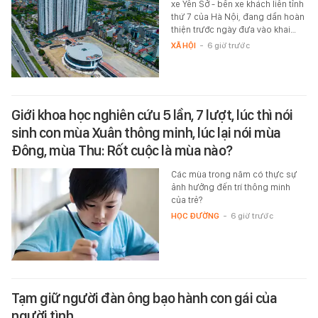
xe Yên Sở - bến xe khách liên tỉnh
thứ 7 của Hà Nội, đang dần hoàn
thiện trước ngày đưa vào khai…
XÃ HỘI
-
6 giờ trước
Giới khoa học nghiên cứu 5 lần, 7 lượt, lúc thì nói
sinh con mùa Xuân thông minh, lúc lại nói mùa
Đông, mùa Thu: Rốt cuộc là mùa nào?
Các mùa trong năm có thực sự
ảnh hưởng đến trí thông minh
của trẻ?
HỌC ĐƯỜNG
-
6 giờ trước
Tạm giữ người đàn ông bạo hành con gái của
người tình