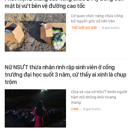
mặt bị vứt bên vệ đường cao tốc
Cơ quan chức năng chưa công
bố nguồn gốc số tiền trên.
THẾ GIỚI ĐÓ ĐÂY
-
6 giờ trước
Nữ NSƯT thừa nhận rình rập sinh viên ở cổng
trường đại học suốt 3 năm, cứ thấy ai xinh là chụp
trộm
Chia sẻ của nữ NSƯT khiến người
hâm mộ không khỏi hoang
mang.
CINE
-
6 giờ trước