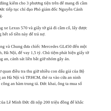
 đăng kiểm cho 3 phương tiện trên để mang đi cầm
 Đức tiếp tục chỉ đạo Phó giám đốc Nguyễn Cảnh
g.
g xe Lexus 570 và giấy tờ giả đi cầm cố, lấy được
 hết số tiền này để trả nợ.
ong và Chung đưa chiếc Mercedes GL450 đến một
 Hà Nội, để vay 1,5 tỷ. Chủ tiệm phát hiện giấy tờ
ng an, cảnh sát liền bắt giữ nhóm gây án.
ơ quan điều tra thu giữ nhiều con dấu giả của Bộ
an Hà Nội và TP.HCM, thẻ ra vào cửa an ninh
công an hàm trung tá. Đức khai, ông ta mua số
n của Lê Minh Đức đã nộp 200 triệu đồng để khắc