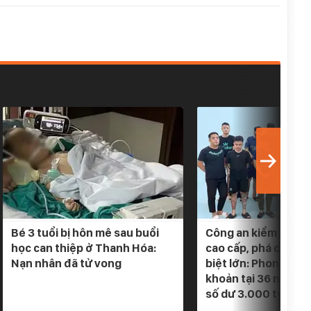
Bé 3 tuổi bị hôn mê sau buổi
Công an kiểm tra 5 
học can thiệp ở Thanh Hóa:
cao cấp, phá chuyê
Nạn nhân đã tử vong
biệt lớn: Phong tỏa
khoản tại 36 ngân h
số dư 3.000 tỷ