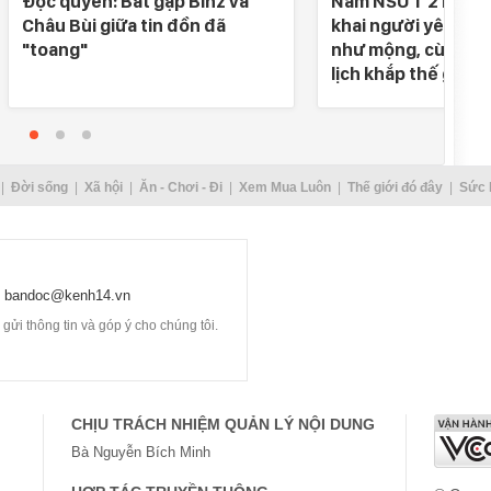
Độc quyền: Bắt gặp Binz và
Nam NSƯT 2 lần đò
Châu Bùi giữa tin đồn đã
khai người yêu SN 
"toang"
như mộng, cùng nh
lịch khắp thế gian
Đời sống
Xã hội
Ăn - Chơi - Đi
Xem Mua Luôn
Thế giới đó đây
Sức 
bandoc@kenh14.vn
ửi thông tin và góp ý cho chúng tôi.
CHỊU TRÁCH NHIỆM QUẢN LÝ NỘI DUNG
Bà Nguyễn Bích Minh