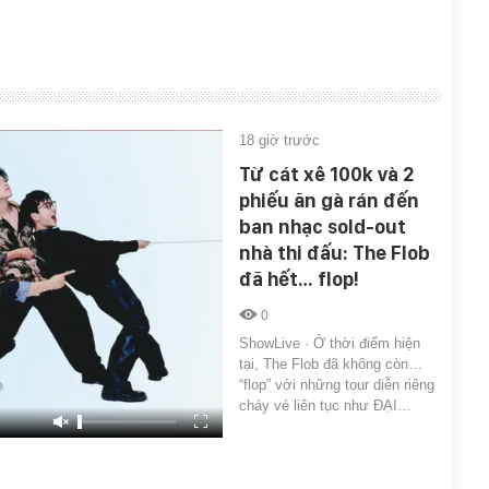
18 giờ trước
Từ cát xê 100k và 2
phiếu ăn gà rán đến
ban nhạc sold-out
nhà thi đấu: The Flob
đã hết… flop!
0
ShowLive · Ở thời điểm hiện
tại, The Flob đã không còn…
“flop” với những tour diễn riêng
cháy vé liên tục như ĐẠI…