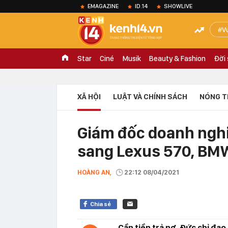
EMAGAZINE
ID.14
SHOWLIVE
V
Star
Ciné
Musik
Beauty & Fashion
Đời
XÃ HỘI
LUẬT VÀ CHÍNH SÁCH
NÓNG T
Giám đốc doanh nghiệ
sang Lexus 570, BMW
HOÀNG AN,
22:12 08/04/2021
Chia sẻ
Cần tiền trả nợ, Đức chỉ đạo 