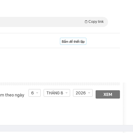
Copy link
Bấm để thiết lập
6
THÁNG 8
2026
XEM
m theo ngày