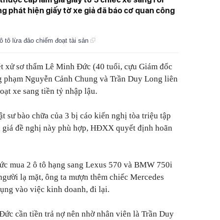
g phát hiện giấy tờ xe giả đã báo cơ quan công
 ô tô lừa đảo chiếm đoạt tài sản
t xử sơ thẩm Lê Minh Đức (40 tuổi, cựu Giám đốc
g phạm Nguyễn Cảnh Chung và Trần Duy Long liên
ạt xe sang tiền tỷ nhập lậu.
 sư bào chữa của 3 bị cáo kiến nghị tòa triệu tập
nh giá đề nghị này phù hợp, HĐXX quyết định hoãn
Đức mua 2 ô tô hạng sang Lexus 570 và BMW 750i
 người lạ mặt, ông ta mượn thêm chiếc Mercedes
ng vào việc kinh doanh, đi lại.
Đức cần tiền trả nợ nên nhờ nhân viên là Trần Duy