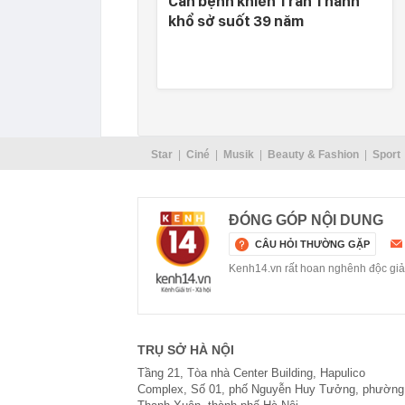
Căn bệnh khiến Trấn Thành
khổ sở suốt 39 năm
Star
Ciné
Musik
Beauty & Fashion
Sport
ĐÓNG GÓP NỘI DUNG
CÂU HỎI THƯỜNG GẶP
Kenh14.vn rất hoan nghênh độc giả g
TRỤ SỞ HÀ NỘI
Tầng 21, Tòa nhà Center Building, Hapulico
Complex, Số 01, phố Nguyễn Huy Tưởng, phường