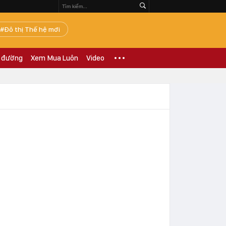
Đô thị Thế hệ mới
 đường
Xem Mua Luôn
Video