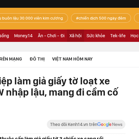
ụ buôn lậu 30.000 viên kim cương
chiến dịch 500 ngày đêm
 sống
Money.14
Ăn - Chơi - Đi
Xã hội
Sức khỏe
Tek-life
Học
RÊN MẠNG
ĐÔ THỊ
VIỆT NAM HÔM NAY
p làm giả giấy tờ loạt xe
 nhập lậu, mang đi cầm cố
Theo dõi Kenh14.vn trên
thuộc cấp làm giả giấy tờ 3 chiếc xe sang rồi