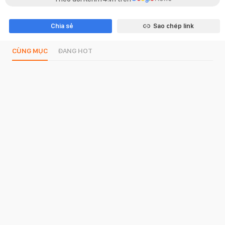
Chia sẻ
Sao chép link
CÙNG MỤC
ĐANG HOT