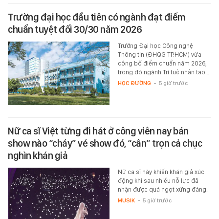
Trường đại học đầu tiên có ngành đạt điểm
chuẩn tuyệt đối 30/30 năm 2026
Trường Đại học Công nghệ
Thông tin (ĐHQG TP.HCM) vừa
công bố điểm chuẩn năm 2026,
trong đó ngành Trí tuệ nhân tạo…
HỌC ĐƯỜNG
-
5 giờ trước
Nữ ca sĩ Việt từng đi hát ở công viên nay bán
show nào “cháy” vé show đó, “cân” trọn cả chục
nghìn khán giả
Nữ ca sĩ này khiến khán giả xúc
động khi sau nhiều nỗ lực đã
nhận được quả ngọt xứng đáng.
MUSIK
-
5 giờ trước