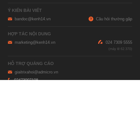
Ý KIẾN BÀI VIẾT
bandoc@kenh14.vn
Câu hỏi thường gặp
HỢP TÁC NỘI DUNG
marketing@kenh14.vn
024 7309 5555
HỖ TRỢ QUẢNG CÁO
giaitrixahoi@admicro.vn
02473007108
TRỤ SỞ HÀ NỘI
Tầng 21, Tòa nhà Center Building, Hapulico Complex, Số 01, phố
Nguyễn Huy Tưởng, phường Thanh Xuân, thành phố Hà Nội
TRỤ SỞ TP.HỒ CHÍ MINH
Tầng 4, Tòa nhà 123, số 127 Võ Văn Tần, Phường Xuân Hòa, TPHCM