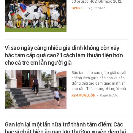
cơ bị tước HCĐ Olympic 2012.
SPORT
-
6 giờ trước
Vì sao ngày càng nhiều gia đình không còn xây
bậc tam cấp quá cao? 1 cách làm thuận tiện hơn
cho cả trẻ em lẫn người già
Bậc tam cấp cao giúp giải quyết
chênh lệch giữa nền nhà và sân,
đồng thời tạo cảm giác mặt tiền
cao ráo. Thế nhưng khi ngôi nhà…
XEM MUA LUÔN
-
6 giờ trước
Gan lợn lại một lần nữa trở thành tâm điểm: Các
bác sĩ phát hiện ăn gan lợn thường xuyên đem lại