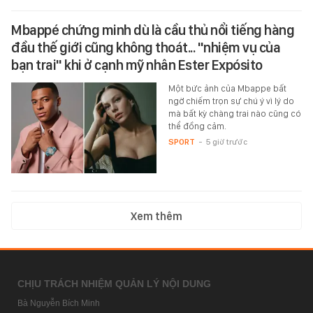
Mbappé chứng minh dù là cầu thủ nổi tiếng hàng
đầu thế giới cũng không thoát... "nhiệm vụ của
bạn trai" khi ở cạnh mỹ nhân Ester Expósito
Một bức ảnh của Mbappe bất
ngờ chiếm trọn sự chú ý vì lý do
mà bất kỳ chàng trai nào cũng có
thể đồng cảm.
SPORT
-
5 giờ trước
Xem thêm
CHỊU TRÁCH NHIỆM QUẢN LÝ NỘI DUNG
Bà Nguyễn Bích Minh