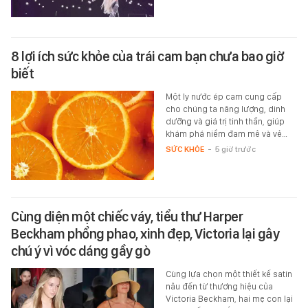
8 lợi ích sức khỏe của trái cam bạn chưa bao giờ
biết
Một ly nước ép cam cung cấp
cho chúng ta năng lượng, dinh
dưỡng và giá trị tinh thần, giúp
khám phá niềm đam mê và vẻ…
SỨC KHỎE
-
5 giờ trước
Cùng diện một chiếc váy, tiểu thư Harper
Beckham phổng phao, xinh đẹp, Victoria lại gây
chú ý vì vóc dáng gầy gò
Cùng lựa chọn một thiết kế satin
nâu đến từ thương hiệu của
Victoria Beckham, hai mẹ con lại