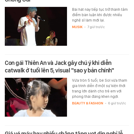
Bài hát này tiếp tục trở thành tâm
điểm bàn luận khi được nhiều
nghệ sĩ làm mới lại.
MUSIK
-
7 giờ trước
Con gái Thiên An và Jack gây chú ý khi diễn
catwalk ở tuổi lên 5, visual "sao y bản chính"
Vừa tròn 5 tuổi, bé Sol vừa tham
gia trình diễn ở một sự kiện thời
trang lớn dành cho trẻ em với
phong thái đáng khen ngợi.
BEAUTY & FASHION
-
6 giờ trước
Giá vé máy bay nhiều chặng tăng vọt dịp nghỉ lễ