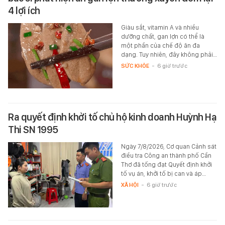
4 lợi ích
Giàu sắt, vitamin A và nhiều
dưỡng chất, gan lợn có thể là
một phần của chế độ ăn đa
dạng. Tuy nhiên, đây không phải…
SỨC KHỎE
-
6 giờ trước
Ra quyết định khởi tố chủ hộ kinh doanh Huỳnh Hạ
Thi SN 1995
Ngày 7/8/2026, Cơ quan Cảnh sát
điều tra Công an thành phố Cần
Thơ đã tống đạt Quyết định khởi
tố vụ án, khởi tố bị can và áp…
XÃ HỘI
-
6 giờ trước