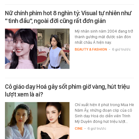
Nữ chính phim hot 8 nghìn tỷ: Visual tự nhiên như
"tình đầu", ngoài đời cũng rất đơn giản
Mỹ nhân sinh năm 2004 đang trở
thành gương mặt được săn đón
nhất châu Á hiện nay.
BEAUTY & FASHION
-
6 giờ trước
Cô giáo dạy Hoá gây sốt phim giờ vàng, hút triệu
lượt xem là ai?
Chỉ xuất hiện ít phút trong Mùa Hè
Năm Ấy, những đoạn clip của cô
Sinh dạy Hoá do diễn viên Trình
Mỹ Duyên đóng hút triệu lượt…
CINE
-
6 giờ trước