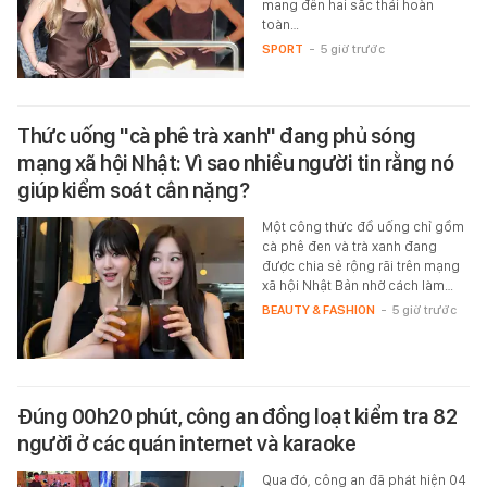
mang đến hai sắc thái hoàn
toàn…
SPORT
-
5 giờ trước
Thức uống "cà phê trà xanh" đang phủ sóng
mạng xã hội Nhật: Vì sao nhiều người tin rằng nó
giúp kiểm soát cân nặng?
Một công thức đồ uống chỉ gồm
cà phê đen và trà xanh đang
được chia sẻ rộng rãi trên mạng
xã hội Nhật Bản nhờ cách làm…
BEAUTY & FASHION
-
5 giờ trước
Đúng 00h20 phút, công an đồng loạt kiểm tra 82
người ở các quán internet và karaoke
Qua đó, công an đã phát hiện 04