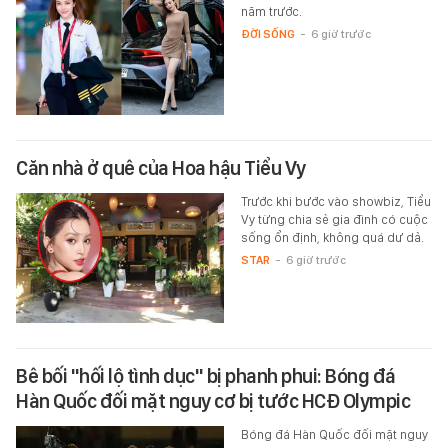
năm trước.
ĐỜI SỐNG
-
6 giờ trước
Căn nhà ở quê của Hoa hậu Tiểu Vy
Trước khi bước vào showbiz, Tiểu
Vy từng chia sẻ gia đình có cuộc
sống ổn định, không quá dư dả.
STAR
-
6 giờ trước
Bê bối "hối lộ tình dục" bị phanh phui: Bóng đá
Hàn Quốc đối mặt nguy cơ bị tước HCĐ Olympic
Bóng đá Hàn Quốc đối mặt nguy