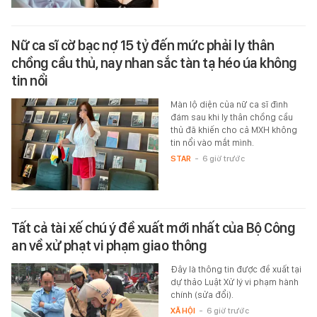
Nữ ca sĩ cờ bạc nợ 15 tỷ đến mức phải ly thân
chồng cầu thủ, nay nhan sắc tàn tạ héo úa không
tin nổi
Màn lộ diện của nữ ca sĩ đình
đám sau khi ly thân chồng cầu
thủ đã khiến cho cả MXH không
tin nổi vào mắt mình.
STAR
-
6 giờ trước
Tất cả tài xế chú ý đề xuất mới nhất của Bộ Công
an về xử phạt vi phạm giao thông
Đây là thông tin được đề xuất tại
dự thảo Luật Xử lý vi phạm hành
chính (sửa đổi).
XÃ HỘI
-
6 giờ trước