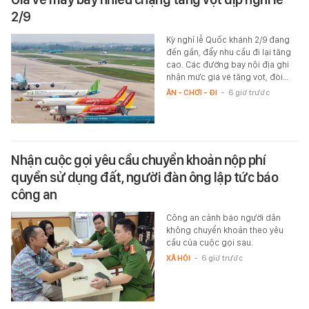
2/9
Kỳ nghỉ lễ Quốc khánh 2/9 đang
đến gần, đẩy nhu cầu đi lại tăng
cao. Các đường bay nội địa ghi
nhận mức giá vé tăng vọt, đòi…
ĂN - CHƠI - ĐI
-
6 giờ trước
Nhận cuộc gọi yêu cầu chuyển khoản nộp phí
quyền sử dụng đất, người đàn ông lập tức báo
công an
Công an cảnh báo người dân
không chuyển khoản theo yêu
cầu của cuộc gọi sau.
XÃ HỘI
-
6 giờ trước