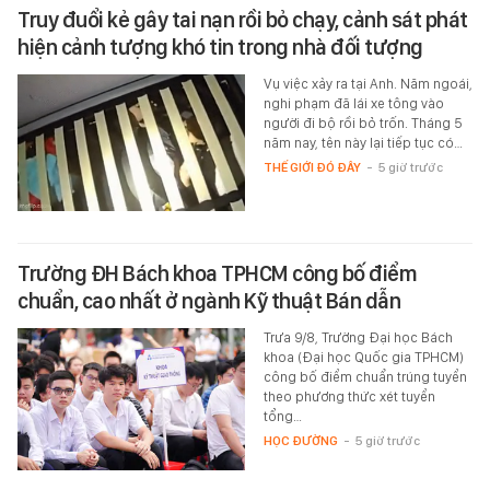
Truy đuổi kẻ gây tai nạn rồi bỏ chạy, cảnh sát phát
hiện cảnh tượng khó tin trong nhà đối tượng
Vụ việc xảy ra tại Anh. Năm ngoái,
nghi phạm đã lái xe tông vào
người đi bộ rồi bỏ trốn. Tháng 5
năm nay, tên này lại tiếp tục có…
THẾ GIỚI ĐÓ ĐÂY
-
5 giờ trước
Trường ĐH Bách khoa TPHCM công bố điểm
chuẩn, cao nhất ở ngành Kỹ thuật Bán dẫn
Trưa 9/8, Trường Đại học Bách
khoa (Đại học Quốc gia TPHCM)
công bố điểm chuẩn trúng tuyển
theo phương thức xét tuyển
tổng…
HỌC ĐƯỜNG
-
5 giờ trước