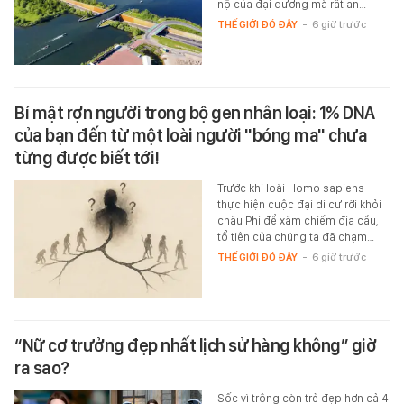
nộ của đại dương mà rất an…
THẾ GIỚI ĐÓ ĐÂY
-
6 giờ trước
Bí mật rợn người trong bộ gen nhân loại: 1% DNA
của bạn đến từ một loài người "bóng ma" chưa
từng được biết tới!
Trước khi loài Homo sapiens
thực hiện cuộc đại di cư rời khỏi
châu Phi để xâm chiếm địa cầu,
tổ tiên của chúng ta đã chạm…
THẾ GIỚI ĐÓ ĐÂY
-
6 giờ trước
“Nữ cơ trưởng đẹp nhất lịch sử hàng không” giờ
ra sao?
Sốc vì trông còn trẻ đẹp hơn cả 4