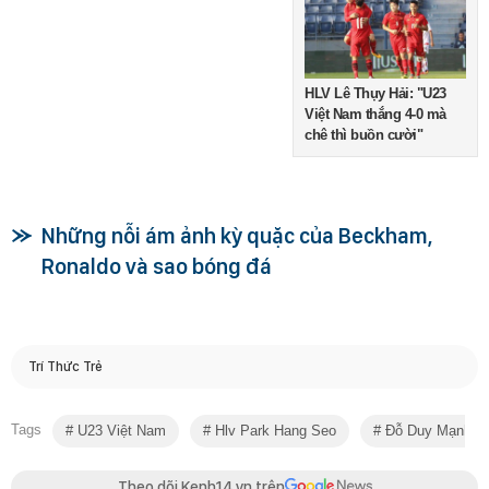
HLV Lê Thụy Hải: "U23
Việt Nam thắng 4-0 mà
chê thì buồn cười"
Những nỗi ám ảnh kỳ quặc của Beckham,
Ronaldo và sao bóng đá
Trí Thức Trẻ
Tags
U23 Việt Nam
Hlv Park Hang Seo
Đỗ Duy Mạnh
Theo dõi Kenh14.vn trên