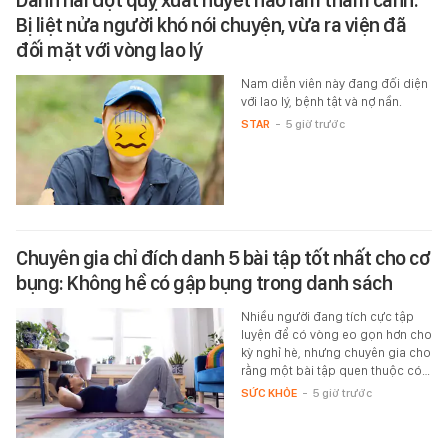
Bị liệt nửa người khó nói chuyện, vừa ra viện đã
đối mặt với vòng lao lý
Nam diễn viên này đang đối diện
với lao lý, bệnh tật và nợ nần.
STAR
-
5 giờ trước
Chuyên gia chỉ đích danh 5 bài tập tốt nhất cho cơ
bụng: Không hề có gập bụng trong danh sách
Nhiều người đang tích cực tập
luyện để có vòng eo gọn hơn cho
kỳ nghỉ hè, nhưng chuyên gia cho
rằng một bài tập quen thuộc có…
SỨC KHỎE
-
5 giờ trước