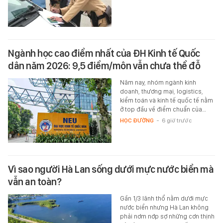
Ngành học cao điểm nhất của ĐH Kinh tế Quốc
dân năm 2026: 9,5 điểm/môn vẫn chưa thể đỗ
Năm nay, nhóm ngành kinh
doanh, thương mại, logistics,
kiểm toán và kinh tế quốc tế nằm
ở top đầu về điểm chuẩn của…
HỌC ĐƯỜNG
-
6 giờ trước
Vì sao người Hà Lan sống dưới mực nước biển mà
vẫn an toàn?
Gần 1/3 lãnh thổ nằm dưới mực
nước biển nhưng Hà Lan không
phải nơm nớp sợ những cơn thịnh