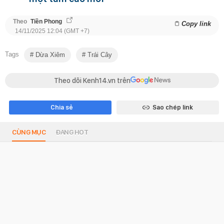
Theo
Tiền Phong
Copy link
14/11/2025 12:04 (GMT +7)
Tags
Dừa Xiêm
Trái Cây
Theo dõi Kenh14.vn trên
Chia sẻ
Sao chép link
CÙNG MỤC
ĐANG HOT