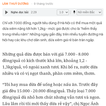
LÂM THUỲ DƯƠNG
9 tháng trước
Nghe đọc bài
2:29
Chỉ với 7.000 đồng, người tiêu dùng ở Hà Nội có thể mua một quả
dừa xiêm nặng tới hơn 1,2kg - mức giá được cho là “hiếm thấy
trong nhiều năm”. Những ngày gần đây, trên nhiều tuyến đường Hà
Nội hay các khu chợ dân sinh, dừa xiêm giá rẻ bán tràn ngập.
Những quả dừa được bán với giá 7.000 - 8.000
đồng/quả có kích thước khá lớn, khoảng 1,2 -
1,3kg/quả, vỏ ngoài xanh tươi. Khi bổ ra, nước dừa
nhiều và có vị ngọt thanh, phần cơm mềm, thơm.
“Tôi hay mua dừa để uống hoặc nấu ăn. Trước đây
giá đều 15.000 - 20.000 đồng/quả. Thấy loại 7.000
đồng/quả dù nhỏ hơn chút nhưng vẫn tươi và ngon.
Lâu lắm rồi tôi mới thấy dừa rẻ vậy”, chị Ngọc Ánh