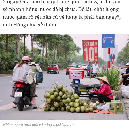
3 ngày. Quả nào bị dập trong quá trình vận chuyển
sẽ nhanh hỏng, nước dễ bị chua. Để lâu chất lượng
nước giảm rõ rệt nên cứ về hàng là phải bán ngay”,
anh Hùng chia sẻ thêm.
Nhiều người mua dừa về uống vì giá "quá rẻ".