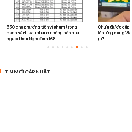
550 chủ phương tiện vi phạm trong
Chưa được cập n
danh sách sau nhanh chóng nộp phạt
lên ứng dụng VNe
nguội theo Nghị định 168
gì?
TIN MỚI CẬP NHẬT
Giá xăng dầu đồng loạt giảm
Từ 15h chiều nay 6/8, giá các
loại xăng dầu đồng loạt giảm,
trong đó xăng E5 RON92 giảm
mạnh nhất 660 đồng/lít.
XÃ HỘI
-
7 giờ trước