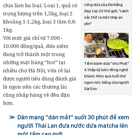
chia làm ba loại: Loại 1, quả có
rừng dừa của Đà Nẵng
đẹp top 20 thế giới, "cảnh
trọng lượng trên 1,5kg, loại 2
sắc thở ra một nhịp an
khoảng 1-1,2kg, loại 3 tầm 0,8-
yên"
1kg.
Với mức giá chỉ từ 7.000 -
10.000 đồng/quả, dừa xiêm
đang trở thành một trong
những mặt hàng “hot” tại
Tiệm bánh dừa "chú Phát"
nhiều chợ Hà Nội, vừa rẻ lại
4 thập kỷ luôn đông nghịt
khách: Món quà tuổi thơ
được người tiêu dùng đánh giá
ngon nức tiếng của người
là ngon nên các thương lái
Sài Gòn
cũng nhập hàng về đều đặn
hơn.
Dân mạng "dán mắt" suốt 30 phút để xem
người Thái Lan đưa nước dừa matcha lên
một tầm cao mới