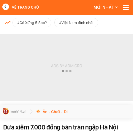
MỚI NHẤT
VỀ TRANG CHỦ
MỚI NHẤT
#Có Xứng 5 Sao?
#Việt Nam đỉnh nhất
Xem thêm
Ăn - Chơi - Đi
Dừa xiêm 7.000 đồng bán tràn ngập Hà Nội