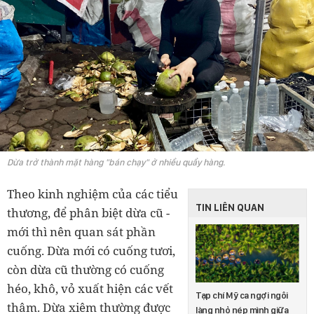
Dừa trở thành mặt hàng "bán chạy" ở nhiều quầy hàng.
Theo kinh nghiệm của các tiểu
TIN LIÊN QUAN
thương, để phân biệt dừa cũ -
mới thì nên quan sát phần
cuống. Dừa mới có cuống tươi,
còn dừa cũ thường có cuống
héo, khô, vỏ xuất hiện các vết
Tạp chí Mỹ ca ngợi ngôi
thâm. Dừa xiêm thường được
làng nhỏ nép mình giữa