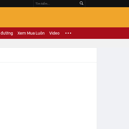
 đường
Xem Mua Luôn
Video