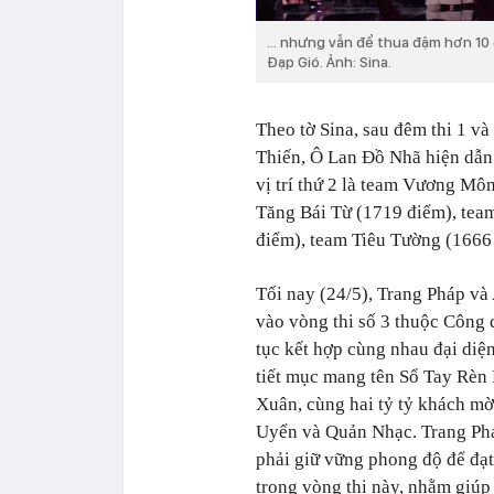
... nhưng vẫn để thua đậm hơn 1
Đạp Gió. Ảnh: Sina.
Theo tờ Sina, sau đêm thi 1 v
Thiến, Ô Lan Đồ Nhã hiện dẫn
vị trí thứ 2 là team Vương Mông
Tăng Bái Từ (1719 điểm), tea
điểm), team Tiêu Tường (1666
Tối nay (24/5), Trang Pháp và
vào vòng thi số 3 thuộc Công d
tục kết hợp cùng nhau đại diệ
tiết mục mang tên Sổ Tay Rèn
Xuân, cùng hai tỷ tỷ khách mờ
Uyển và Quản Nhạc. Trang Ph
phải giữ vững phong độ để đạt 
trong vòng thi này, nhằm giúp