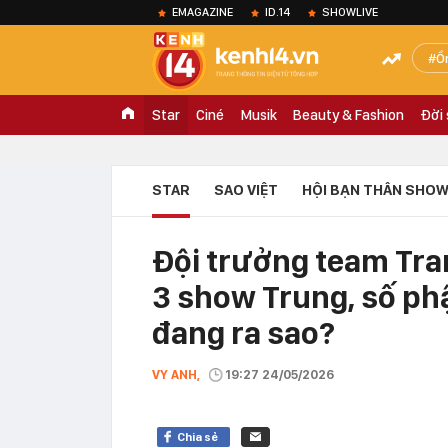
EMAGAZINE
ID.14
SHOWLIVE
Ồ
Star
Ciné
Musik
Beauty & Fashion
Đời
STAR
SAO VIỆT
HỘI BẠN THÂN SHOW
Đội trưởng team Tra
3 show Trung, số ph
đang ra sao?
VY ANH,
19:27 24/05/2026
Chia sẻ