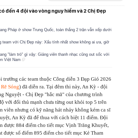
 có đến 4 đội vào vòng nguy hiểm và 2 Chị Đẹp
ang Pháp ở show Trung Quốc, toàn thắng 2 trận vẫn xếp dưới
 team với Chị Đẹp này: Xấu tính nhất show không ai ưa, giở
ng "làm trò" gì vậy: Giảng viên thanh nhạc cũng out sốc với
iện Việt Nam
đội trưởng các team thuộc Công diễn 3 Đạp Gió 2026
 Rẽ Sóng
) đã diễn ra. Tại đêm thi này, An Kỳ - đội
ng Nguyệt - Chị Đẹp "hắc mã" của chương trình
ộ với đối thủ mạnh chưa từng out khỏi top 5 trên
ễn viên nhưng có kỹ năng hát nhảy không kém ca sĩ
ệt, An Kỳ đã để thua với cách biệt 11 điểm. Đội
ận được 884 điểm cho tiết mục Vịnh Trăng Khuyết,
ạt được số điểm 895 điểm cho tiết mục Kẻ Tham