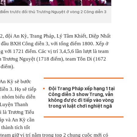
0 điểm trước đối thủ Trương Nguyệt ở vòng 2 Công diễn 3
à 2, đội An Kỳ, Trang Pháp, Lý Tâm Khiết, Diệp Nhất
 đầu BXH Công diễn 3, với tổng điểm 1800. Xếp ở
 với 1721 điểm. Các vị trí 3,4,5,6 lần lượt là team
m Trương Nguyệt (1718 điểm), team Tôn Di (1672
 điểm).
 An Kỳ sẽ bước
Đội Trang Pháp xếp hạng 1 tại
iễn 3. Họ sẽ tiếp
Công diễn 3 show Trung, vẫn
n nhóm biểu diễn
không được đi tiếp vào vòng
 Luyện Thanh
trong vì luật chơi nghiệt ngã
i là Trương Tiểu
áp và An Kỳ cần
thành tích tốt
 team giữ vị trí nằm trong top 2 chung cuộc mới có