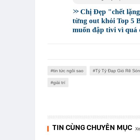
Chị Đẹp "chết lặng
từng out khỏi Top 5 
muốn đập tivi vì quá
tin tức ngôi sao
Tỷ Tỷ Đạp Gió Rẽ Só
giải trí
TIN CÙNG CHUYÊN MỤC
Xe