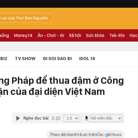
n ào của Thư Đan Nguyễn
 sống
Money.14
Ăn - Chơi - Đi
Xã hội
Sức khỏe
Tek-life
Học
BIZ
TV SHOW
ĐI SOI SAO ĐI
IDOL 14
ng Pháp để thua đậm ở Công
ận của đại diện Việt Nam
2:22
Nghe đọc bài
Theo dõi Kenh14.vn trên