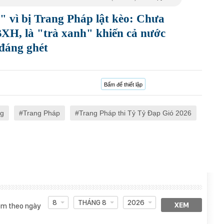
" vì bị Trang Pháp lật kèo: Chưa
BXH, là "trà xanh" khiến cả nước
 đáng ghét
Bấm để thiết lập
ng
Trang Pháp
Trang Pháp thi Tỷ Tỷ Đạp Gió 2026
8
THÁNG 8
2026
XEM
m theo ngày