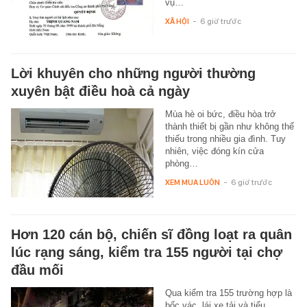
vụ…
XÃ HỘI
-
6 giờ trước
Lời khuyên cho những người thường
xuyên bật điều hoà cả ngày
Mùa hè oi bức, điều hòa trở
thành thiết bị gần như không thể
thiếu trong nhiều gia đình. Tuy
nhiên, việc đóng kín cửa
phòng…
XEM MUA LUÔN
-
6 giờ trước
Hơn 120 cán bộ, chiến sĩ đồng loạt ra quân
lúc rạng sáng, kiểm tra 155 người tại chợ
đầu mối
Qua kiểm tra 155 trường hợp là
bốc vác, lái xe tải và tiểu