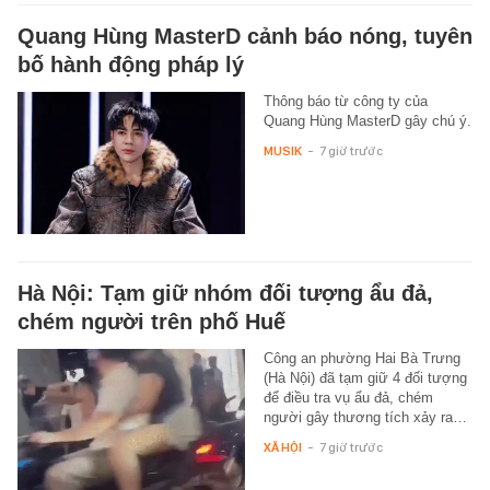
Quang Hùng MasterD cảnh báo nóng, tuyên
bố hành động pháp lý
Thông báo từ công ty của
Quang Hùng MasterD gây chú ý.
MUSIK
-
7 giờ trước
Hà Nội: Tạm giữ nhóm đối tượng ẩu đả,
chém người trên phố Huế
Công an phường Hai Bà Trưng
(Hà Nội) đã tạm giữ 4 đối tượng
để điều tra vụ ẩu đả, chém
người gây thương tích xảy ra…
XÃ HỘI
-
7 giờ trước