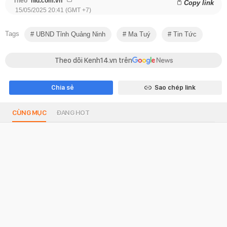
Theo
nld.com.vn
Copy link
15/05/2025 20:41 (GMT +7)
Tags
UBND Tỉnh Quảng Ninh
Ma Tuý
Tin Tức
Theo dõi Kenh14.vn trên
Chia sẻ
Sao chép link
CÙNG MỤC
ĐANG HOT