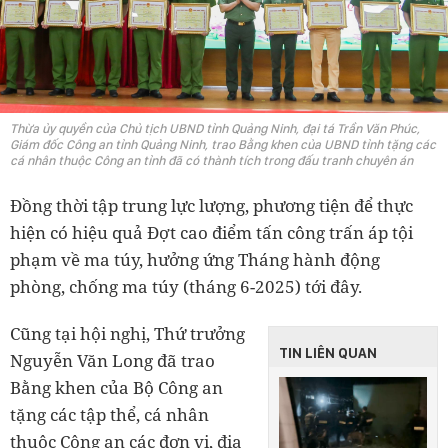
Thừa ủy quyền của Chủ tịch UBND tỉnh Quảng Ninh, đại tá Trần Văn Phúc,
Giám đốc Công an tỉnh Quảng Ninh, trao Bằng khen của UBND tỉnh tặng các
cá nhân thuộc Công an tỉnh đã có thành tích trong đấu tranh chuyên án
Đồng thời tập trung lực lượng, phương tiện để thực
hiện có hiệu quả Đợt cao điểm tấn công trấn áp tội
phạm về ma túy, hưởng ứng Tháng hành động
phòng, chống ma túy (tháng 6-2025) tới đây.
Cũng tại hội nghị, Thứ trưởng
TIN LIÊN QUAN
Nguyễn Văn Long đã trao
Bằng khen của Bộ Công an
tặng các tập thể, cá nhân
thuộc Công an các đơn vị, địa