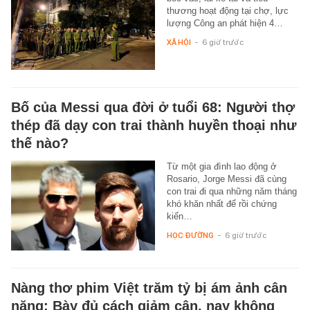
thương hoạt động tại chợ, lực
lượng Công an phát hiện 4…
XÃ HỘI
-
6 giờ trước
Bố của Messi qua đời ở tuổi 68: Người thợ
thép đã dạy con trai thành huyền thoại như
thế nào?
Từ một gia đình lao động ở
Rosario, Jorge Messi đã cùng
con trai đi qua những năm tháng
khó khăn nhất để rồi chứng
kiến…
HỌC ĐƯỜNG
-
6 giờ trước
Nàng thơ phim Việt trăm tỷ bị ám ảnh cân
nặng: Bày đủ cách giảm cân, nay không