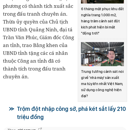
phương có thành tích xuất sắc
6 tháng mật phục khu đất
trong đấu tranh chuyên án.
nghĩa trang 1.000 m2,
Thừa ủy quyền của Chủ tịch
hàng trăm cảnh sát đột
kích phát hiện bí mật
UBND tỉnh Quảng Ninh, đại tá
"động trời"
Trần Văn Phúc, Giám đốc Công
an tỉnh, trao Bằng khen của
UBND tỉnh tặng các cá nhân
thuộc Công an tỉnh đã có
thành tích trong đấu tranh
Trung tướng cảnh sát nói
chuyên án.
gì về 'nhà máy' sản xuất
ma túy lớn nhất Việt Nam,
sử dụng công nghệ hiện
đại?
Trộm đột nhập công sở, phá két sắt lấy 210
triệu đồng