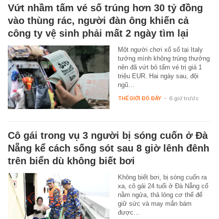
Vứt nhầm tấm vé số trúng hơn 30 tỷ đồng
vào thùng rác, người đàn ông khiến cả
công ty vệ sinh phải mất 2 ngày tìm lại
Một người chơi xổ số tại Italy
tưởng mình không trúng thưởng
nên đã vứt bỏ tấm vé trị giá 1
triệu EUR. Hai ngày sau, đội
ngũ…
THẾ GIỚI ĐÓ ĐÂY
-
6 giờ trước
Cô gái trong vụ 3 người bị sóng cuốn ở Đà
Nẵng kể cách sống sót sau 8 giờ lênh đênh
trên biển dù không biết bơi
Không biết bơi, bị sóng cuốn ra
xa, cô gái 24 tuổi ở Đà Nẵng cố
nằm ngửa, thả lỏng cơ thể để
giữ sức và may mắn bám
được…