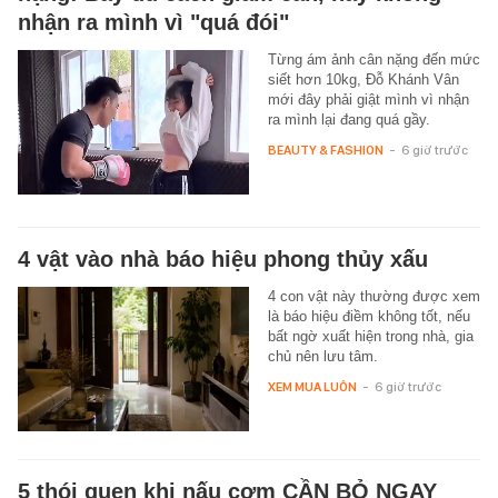
nhận ra mình vì "quá đói"
Từng ám ảnh cân nặng đến mức
siết hơn 10kg, Đỗ Khánh Vân
mới đây phải giật mình vì nhận
ra mình lại đang quá gầy.
BEAUTY & FASHION
-
6 giờ trước
4 vật vào nhà báo hiệu phong thủy xấu
4 con vật này thường được xem
là báo hiệu điềm không tốt, nếu
bất ngờ xuất hiện trong nhà, gia
chủ nên lưu tâm.
XEM MUA LUÔN
-
6 giờ trước
5 thói quen khi nấu cơm CẦN BỎ NGAY