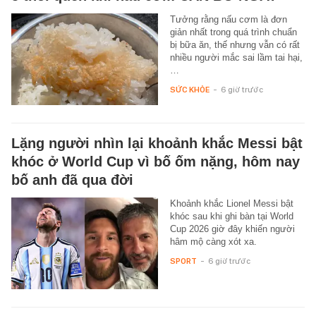
Tưởng rằng nấu cơm là đơn
giản nhất trong quá trình chuẩn
bị bữa ăn, thế nhưng vẫn có rất
nhiều người mắc sai lầm tai hại,
…
SỨC KHỎE
-
6 giờ trước
Lặng người nhìn lại khoảnh khắc Messi bật
khóc ở World Cup vì bố ốm nặng, hôm nay
bố anh đã qua đời
Khoảnh khắc Lionel Messi bật
khóc sau khi ghi bàn tại World
Cup 2026 giờ đây khiến người
hâm mộ càng xót xa.
SPORT
-
6 giờ trước