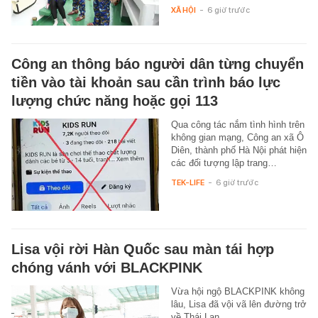
XÃ HỘI
-
6 giờ trước
Công an thông báo người dân từng chuyển
tiền vào tài khoản sau cần trình báo lực
lượng chức năng hoặc gọi 113
Qua công tác nắm tình hình trên
không gian mạng, Công an xã Ô
Diên, thành phố Hà Nội phát hiện
các đối tượng lập trang…
TEK-LIFE
-
6 giờ trước
Lisa vội rời Hàn Quốc sau màn tái hợp
chóng vánh với BLACKPINK
Vừa hội ngộ BLACKPINK không
lâu, Lisa đã vội vã lên đường trở
về Thái Lan.