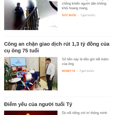
chồng khiến người dân không
khỏi hoang mang.
SỨC KHỎE
-
7 giờ trước
Công an chặn giao dịch rút 1,3 tỷ đồng của
cụ ông 75 tuổi
Số tiền này là tiền gửi tiết kiệm
của ông.
MONEY.14
-
7 giờ trước
Điểm yếu của người tuổi Tý
Dù nổi tiếng với trí thông minh