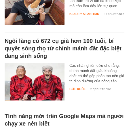
fan trầm trồ vì làn da khỏe đẹp
mà còn làm dấy lên sự quan…
BEAUTY & FASHION
-
17 phút trước
Ngôi làng có 672 cụ già hơn 100 tuổi, bí
quyết sống thọ từ chính mảnh đất đặc biệt
đang sinh sống
Các nhà nghiên cứu cho rằng,
chính mảnh đất giàu khoáng
chất có thể góp phần tạo nên giá
trị dinh dưỡng của nông sản…
SỨC KHỎE
-
27 phút trước
Tính năng mới trên Google Maps mà người
chạy xe nên biết