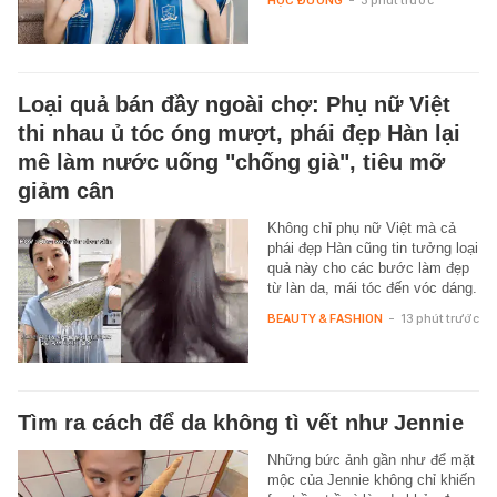
Loại quả bán đầy ngoài chợ: Phụ nữ Việt
thi nhau ủ tóc óng mượt, phái đẹp Hàn lại
mê làm nước uống "chống già", tiêu mỡ
giảm cân
Không chỉ phụ nữ Việt mà cả
phái đẹp Hàn cũng tin tưởng loại
quả này cho các bước làm đẹp
từ làn da, mái tóc đến vóc dáng.
BEAUTY & FASHION
-
13 phút trước
Tìm ra cách để da không tì vết như Jennie
Những bức ảnh gần như để mặt
mộc của Jennie không chỉ khiến