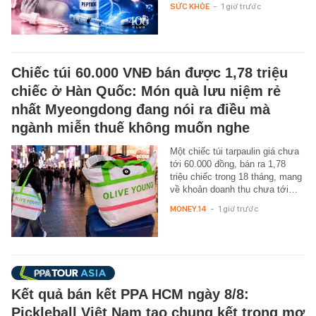
SỨC KHỎE
-
1 giờ trước
Chiếc túi 60.000 VNĐ bán được 1,78 triệu
chiếc ở Hàn Quốc: Món quà lưu niệm rẻ
nhất Myeongdong đang nói ra điều mà
ngành miễn thuế không muốn nghe
Một chiếc túi tarpaulin giá chưa
tới 60.000 đồng, bán ra 1,78
triệu chiếc trong 18 tháng, mang
về khoản doanh thu chưa tới…
MONEY.14
-
1 giờ trước
Kết quả bán kết PPA HCM ngày 8/8:
Pickleball Việt Nam tạo chung kết trong mơ