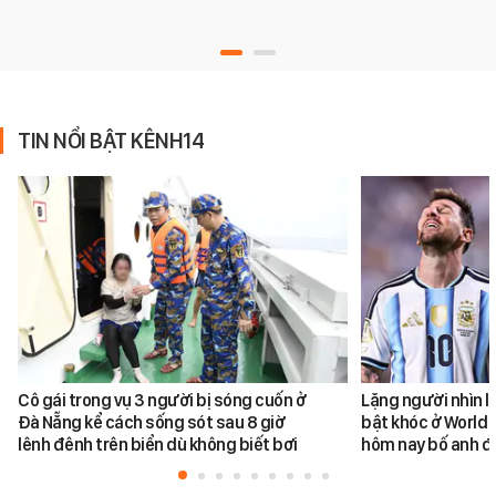
TIN NỔI BẬT KÊNH14
Cô gái trong vụ 3 người bị sóng cuốn ở
Lặng người nhìn l
Đà Nẵng kể cách sống sót sau 8 giờ
bật khóc ở World 
lênh đênh trên biển dù không biết bơi
hôm nay bố anh đ