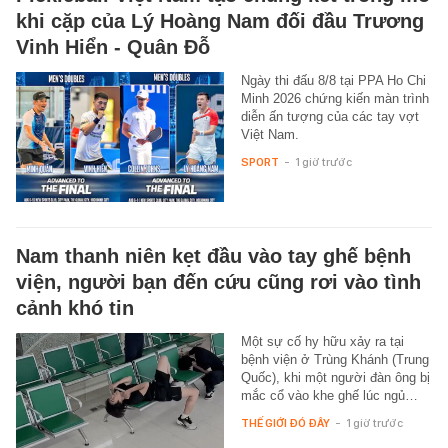
khi cặp của Lý Hoàng Nam đối đầu Trương
Vinh Hiển - Quân Đỗ
Ngày thi đấu 8/8 tại PPA Ho Chi
Minh 2026 chứng kiến màn trình
diễn ấn tượng của các tay vợt
Việt Nam.
SPORT
-
1 giờ trước
Nam thanh niên kẹt đầu vào tay ghế bệnh
viện, người bạn đến cứu cũng rơi vào tình
cảnh khó tin
Một sự cố hy hữu xảy ra tại
bệnh viện ở Trùng Khánh (Trung
Quốc), khi một người đàn ông bị
mắc cổ vào khe ghế lúc ngủ…
THẾ GIỚI ĐÓ ĐÂY
-
1 giờ trước