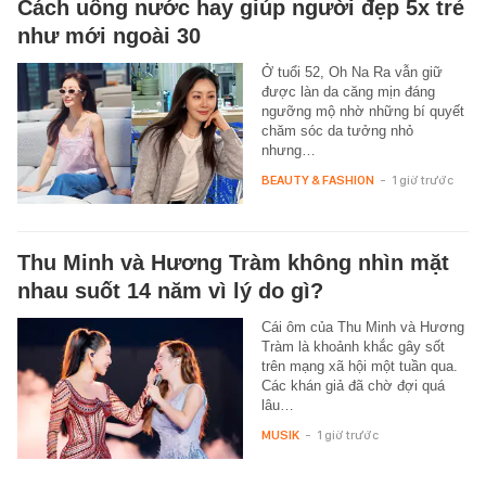
Cách uống nước hay giúp người đẹp 5x trẻ
như mới ngoài 30
Ở tuổi 52, Oh Na Ra vẫn giữ
được làn da căng mịn đáng
ngưỡng mộ nhờ những bí quyết
chăm sóc da tưởng nhỏ
nhưng…
BEAUTY & FASHION
-
1 giờ trước
Thu Minh và Hương Tràm không nhìn mặt
nhau suốt 14 năm vì lý do gì?
Cái ôm của Thu Minh và Hương
Tràm là khoảnh khắc gây sốt
trên mạng xã hội một tuần qua.
Các khán giả đã chờ đợi quá
lâu…
MUSIK
-
1 giờ trước