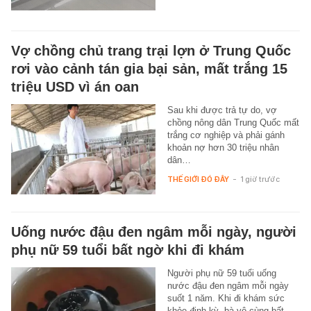
Vợ chồng chủ trang trại lợn ở Trung Quốc
rơi vào cảnh tán gia bại sản, mất trắng 15
triệu USD vì án oan
Sau khi được trả tự do, vợ
chồng nông dân Trung Quốc mất
trắng cơ nghiệp và phải gánh
khoản nợ hơn 30 triệu nhân
dân…
THẾ GIỚI ĐÓ ĐÂY
-
1 giờ trước
Uống nước đậu đen ngâm mỗi ngày, người
phụ nữ 59 tuổi bất ngờ khi đi khám
Người phụ nữ 59 tuổi uống
nước đậu đen ngâm mỗi ngày
suốt 1 năm. Khi đi khám sức
khỏe định kỳ, bà vô cùng bất…