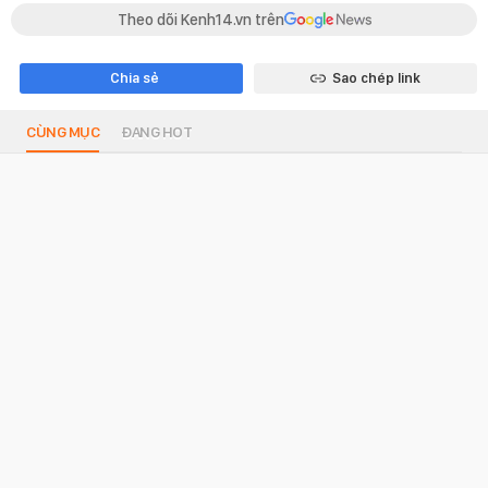
Theo dõi Kenh14.vn trên
Chia sẻ
Sao chép link
CÙNG MỤC
ĐANG HOT