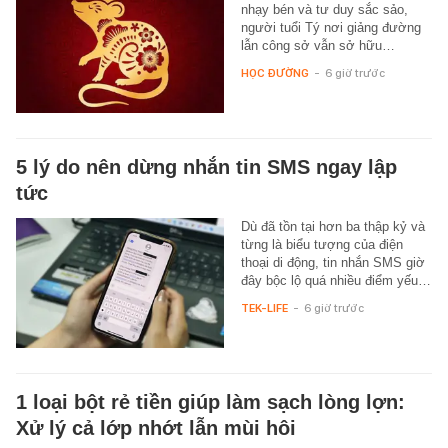
nhạy bén và tư duy sắc sảo,
người tuổi Tý nơi giảng đường
lẫn công sở vẫn sở hữu…
HỌC ĐƯỜNG
-
6 giờ trước
5 lý do nên dừng nhắn tin SMS ngay lập
tức
Dù đã tồn tại hơn ba thập kỷ và
từng là biểu tượng của điện
thoại di động, tin nhắn SMS giờ
đây bộc lộ quá nhiều điểm yếu…
TEK-LIFE
-
6 giờ trước
1 loại bột rẻ tiền giúp làm sạch lòng lợn:
Xử lý cả lớp nhớt lẫn mùi hôi