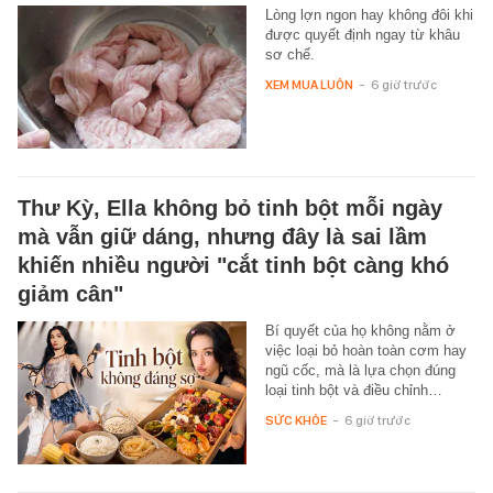
Lòng lợn ngon hay không đôi khi
được quyết định ngay từ khâu
sơ chế.
XEM MUA LUÔN
-
6 giờ trước
Thư Kỳ, Ella không bỏ tinh bột mỗi ngày
mà vẫn giữ dáng, nhưng đây là sai lầm
khiến nhiều người "cắt tinh bột càng khó
giảm cân"
Bí quyết của họ không nằm ở
việc loại bỏ hoàn toàn cơm hay
ngũ cốc, mà là lựa chọn đúng
loại tinh bột và điều chỉnh…
SỨC KHỎE
-
6 giờ trước