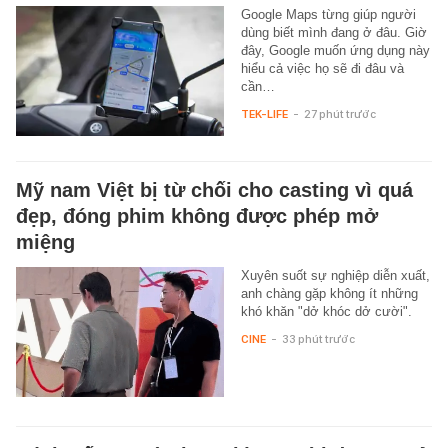
Google Maps từng giúp người
dùng biết mình đang ở đâu. Giờ
đây, Google muốn ứng dụng này
hiểu cả việc họ sẽ đi đâu và
cần…
TEK-LIFE
-
27 phút trước
Mỹ nam Việt bị từ chối cho casting vì quá
đẹp, đóng phim không được phép mở
miệng
Xuyên suốt sự nghiệp diễn xuất,
anh chàng gặp không ít những
khó khăn "dở khóc dở cười".
CINE
-
33 phút trước