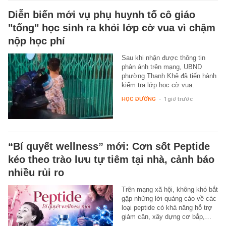
Diễn biến mới vụ phụ huynh tố cô giáo
"tống" học sinh ra khỏi lớp cờ vua vì chậm
nộp học phí
Sau khi nhận được thông tin
phản ánh trên mạng, UBND
phường Thanh Khê đã tiến hành
kiểm tra lớp học cờ vua.
HỌC ĐƯỜNG
-
1 giờ trước
“Bí quyết wellness” mới: Cơn sốt Peptide
kéo theo trào lưu tự tiêm tại nhà, cảnh báo
nhiều rủi ro
Trên mạng xã hội, không khó bắt
gặp những lời quảng cáo về các
loại peptide có khả năng hỗ trợ
giảm cân, xây dựng cơ bắp,…