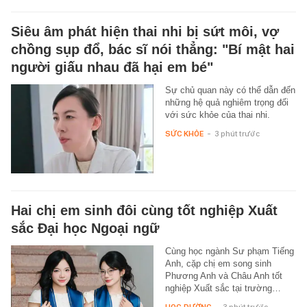
Siêu âm phát hiện thai nhi bị sứt môi, vợ
chồng sụp đổ, bác sĩ nói thẳng: "Bí mật hai
người giấu nhau đã hại em bé"
Sự chủ quan này có thể dẫn đến
những hệ quả nghiêm trọng đối
với sức khỏe của thai nhi.
SỨC KHỎE
-
3 phút trước
Hai chị em sinh đôi cùng tốt nghiệp Xuất
sắc Đại học Ngoại ngữ
Cùng học ngành Sư phạm Tiếng
Anh, cặp chị em song sinh
Phương Anh và Châu Anh tốt
nghiệp Xuất sắc tại trường…
HỌC ĐƯỜNG
-
3 phút trước