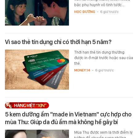
bậc phụ huynh vô tình tước…
HỌC ĐƯỜNG
-
6 giờ trước
Vì sao thẻ tín dụng chỉ có thời hạn 5 năm?
Thời hạn thẻ tín dụng thường
được in ở mặt trước hoặc sau của
thẻ.
MONEY.14
-
6 giờ trước
5 kem dưỡng ẩm "made in Vietnam" cực hợp cho
mùa Thu: Giúp da đủ ẩm mà không hề gây bí
Mùa Thu được xem là thời điểm lý
tưởng để chuyển sang những