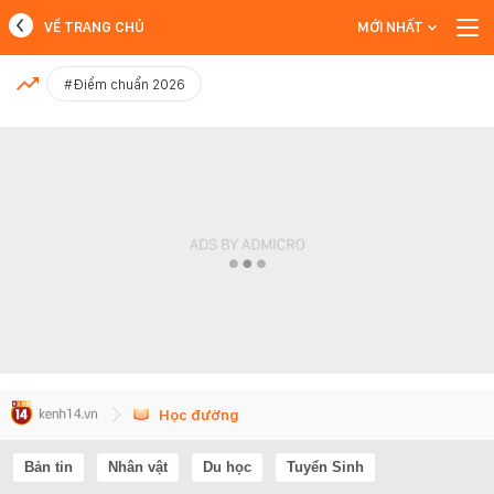
VỀ TRANG CHỦ
MỚI NHẤT
MỚI NHẤT
#Điểm chuẩn 2026
Xem thêm
Học đường
Bản tin
Nhân vật
Du học
Tuyển Sinh