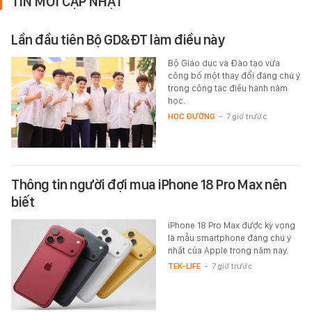
TIN MỚI CẬP NHẬT
Lần đầu tiên Bộ GD&ĐT làm điều này
Bộ Giáo dục và Đào tạo vừa
công bố một thay đổi đáng chú ý
trong công tác điều hành năm
học.
HỌC ĐƯỜNG
-
7 giờ trước
Thông tin người đợi mua iPhone 18 Pro Max nên
biết
iPhone 18 Pro Max được kỳ vọng
là mẫu smartphone đáng chú ý
nhất của Apple trong năm nay.
TEK-LIFE
-
7 giờ trước