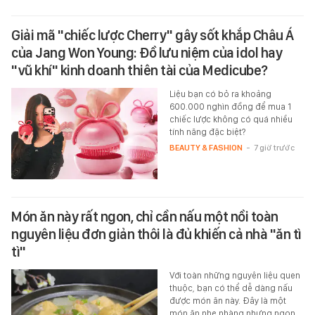
Giải mã "chiếc lược Cherry" gây sốt khắp Châu Á
của Jang Won Young: Đồ lưu niệm của idol hay
"vũ khí" kinh doanh thiên tài của Medicube?
Liệu bạn có bỏ ra khoảng
600.000 nghìn đồng để mua 1
chiếc lược không có quá nhiều
tính năng đặc biệt?
BEAUTY & FASHION
-
7 giờ trước
Món ăn này rất ngon, chỉ cần nấu một nồi toàn
nguyên liệu đơn giản thôi là đủ khiến cả nhà "ăn tì
tì"
Với toàn những nguyên liệu quen
thuộc, bạn có thể dễ dàng nấu
được món ăn này. Đây là một
món ăn nhẹ nhàng nhưng ngon…