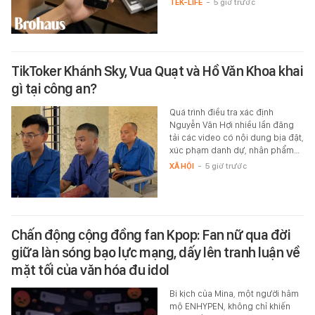
TEK-LIFE
-
5 giờ trước
TikToker Khánh Sky, Vua Quạt và Hồ Văn Khoa khai
gì tại công an?
Quá trình điều tra xác định
Nguyễn Văn Hợi nhiều lần đăng
tải các video có nội dung bịa đặt,
xúc phạm danh dự, nhân phẩm…
XÃ HỘI
-
5 giờ trước
Chấn động cộng đồng fan Kpop: Fan nữ qua đời
giữa làn sóng bạo lực mạng, dấy lên tranh luận về
mặt tối của văn hóa đu idol
Bi kịch của Mina, một người hâm
mộ ENHYPEN, không chỉ khiến