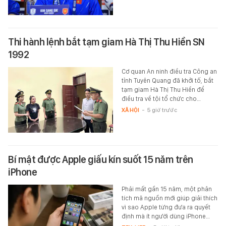
Thi hành lệnh bắt tạm giam Hà Thị Thu Hiền SN
1992
Cơ quan An ninh điều tra Công an
tỉnh Tuyên Quang đã khởi tố, bắt
tạm giam Hà Thị Thu Hiền để
điều tra về tội tổ chức cho…
XÃ HỘI
-
5 giờ trước
Bí mật được Apple giấu kín suốt 15 năm trên
iPhone
Phải mất gần 15 năm, một phân
tích mã nguồn mới giúp giải thích
vì sao Apple từng đưa ra quyết
định mà ít người dùng iPhone…