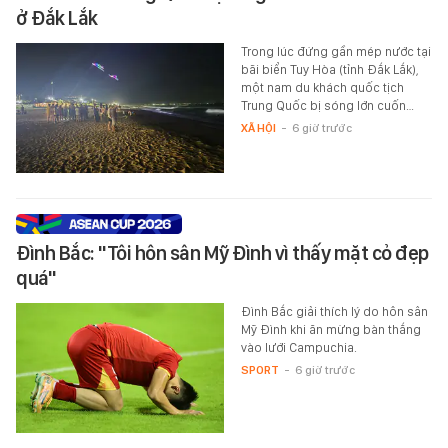
ở Đắk Lắk
Trong lúc đứng gần mép nước tại
bãi biển Tuy Hòa (tỉnh Đắk Lắk),
một nam du khách quốc tịch
Trung Quốc bị sóng lớn cuốn…
XÃ HỘI
-
6 giờ trước
Đình Bắc: "Tôi hôn sân Mỹ Đình vì thấy mặt cỏ đẹp
quá"
Đình Bắc giải thích lý do hôn sân
Mỹ Đình khi ăn mừng bàn thắng
vào lưới Campuchia.
SPORT
-
6 giờ trước