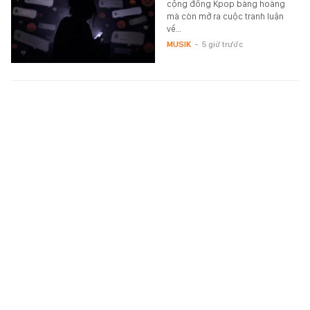
cộng đồng Kpop bàng hoàng
mà còn mở ra cuộc tranh luận
về…
MUSIK
-
5 giờ trước
Phỏng vấn nóng Đình Bắc: "Tôi không quan tâm
đến danh hiệu cá nhân, tập thể ĐT Việt Nam là
trên hết"
Đình Bắc dành tặng 2 bàn thắng
vào lưới Campuchia cho người
hâm mộ Việt Nam.
SPORT
-
5 giờ trước
CHÍNH THỨC: Lịch đi học trở lại của học sinh 34