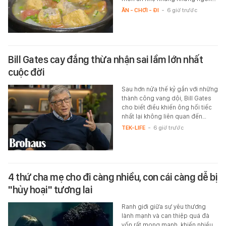
ĂN - CHƠI - ĐI
-
6 giờ trước
Bill Gates cay đắng thừa nhận sai lầm lớn nhất
cuộc đời
Sau hơn nửa thế kỷ gắn với những
thành công vang dội, Bill Gates
cho biết điều khiến ông hối tiếc
nhất lại không liên quan đến…
TEK-LIFE
-
6 giờ trước
4 thứ cha mẹ cho đi càng nhiều, con cái càng dễ bị
"hủy hoại" tương lai
Ranh giới giữa sự yêu thương
lành mạnh và can thiệp quá đà
vốn rất mong manh, khiến nhiều