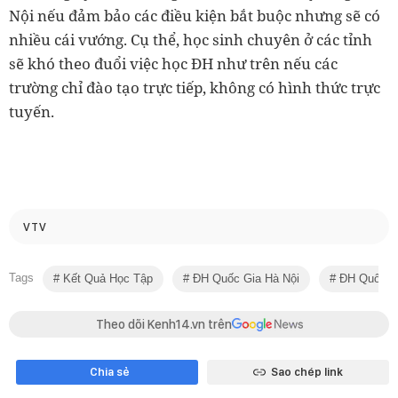
Nội nếu đảm bảo các điều kiện bắt buộc nhưng sẽ có
nhiều cái vướng. Cụ thể, học sinh chuyên ở các tỉnh
sẽ khó theo đuổi việc học ĐH như trên nếu các
trường chỉ đào tạo trực tiếp, không có hình thức trực
tuyến.
VTV
Tags
Kết Quả Học Tập
ĐH Quốc Gia Hà Nội
ĐH Quốc G
Theo dõi Kenh14.vn trên
Chia sẻ
Sao chép link